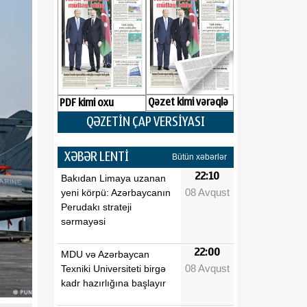
Qəzet kimi vərəqlə
PDF kimi oxu
QƏZETİN ÇAP VERSİYASI
XƏBƏR LENTİ
Bütün xəbərlər
22:10
Bakıdan Limaya uzanan
08 Avqust
yeni körpü: Azərbaycanın
Perudakı strateji
sərmayəsi
22:00
MDU və Azərbaycan
08 Avqust
Texniki Universiteti birgə
kadr hazırlığına başlayır