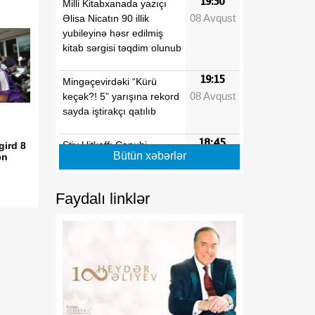
19:30
Milli Kitabxanada yazıçı
08 Avqust
Əlisa Nicatın 90 illik
yubileyinə həsr edilmiş
kitab sərgisi təqdim olunub
19:15
Mingəçevirdəki “Kürü
08 Avqust
keçək?! 5” yarışına rekord
sayda iştirakçı qatılıb
18:45
Stiv Uitkoff: Cənubi
gird 8
Bütün xəbərlər
ən
08 Avqust
Qafqaz ölkələrinin
gələcəyi parlaqdır
Faydalı linklər
18:30
Azərbaycanın strateji
08 Avqust
baxışı Cənubi Qafqazın
yeni inkişaf mərhələsini
formalaşdırır
18:15
Göz sağlamlığını qorumaq
08 Avqust
üçün hər fəslə uyğun