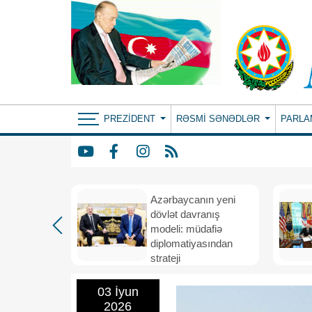
PREZIDENT
RƏSMI SƏNƏDLƏR
PARLA
Azərbaycanın yeni
bir il
dövlət davranış
ubi
modeli: müdafiə
eni
diplomatiyasından
nizamı və
strateji
n strateji
təşəbbüskarlığa
03 İyun
2026