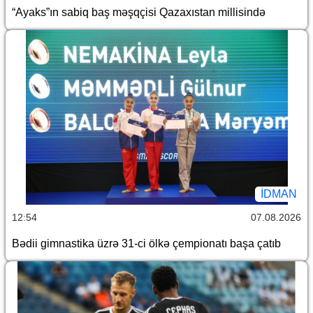
“Ayaks”ın sabiq baş məşqçisi Qazaxıstan millisində
İDMAN
12:54
07.08.2026
Bədii gimnastika üzrə 31-ci ölkə çempionatı başa çatıb