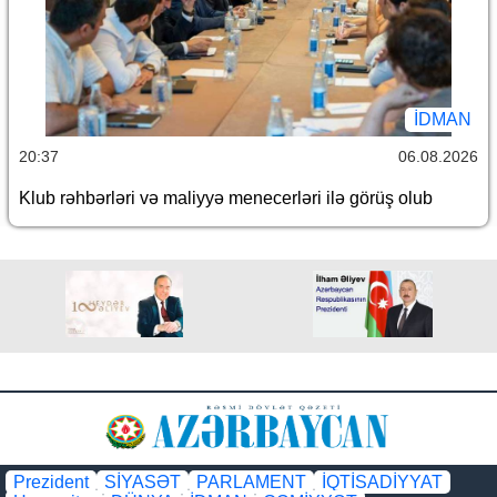
İDMAN
20:37
06.08.2026
Klub rəhbərləri və maliyyə menecerləri ilə görüş olub
Prezident
SİYASƏT
PARLAMENT
İQTİSADİYYAT