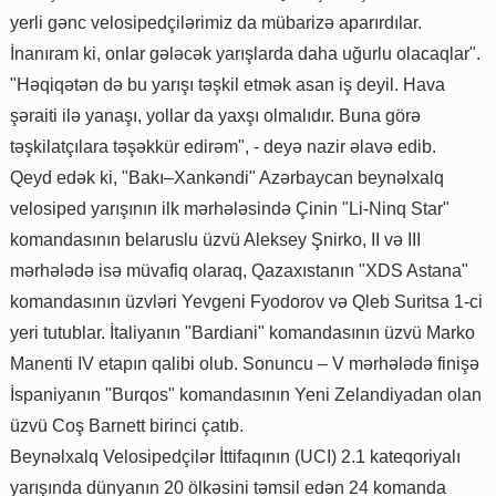
yerli gənc velosipedçilərimiz da mübarizə aparırdılar.
İnanıram ki, onlar gələcək yarışlarda daha uğurlu olacaqlar".
"Həqiqətən də bu yarışı təşkil etmək asan iş deyil. Hava
şəraiti ilə yanaşı, yollar da yaxşı olmalıdır. Buna görə
təşkilatçılara təşəkkür edirəm", - deyə nazir əlavə edib.
Qeyd edək ki, "Bakı–Xankəndi" Azərbaycan beynəlxalq
velosiped yarışının ilk mərhələsində Çinin "Li-Ninq Star"
komandasının belaruslu üzvü Aleksey Şnirko, II və III
mərhələdə isə müvafiq olaraq, Qazaxıstanın "XDS Astana"
komandasının üzvləri Yevgeni Fyodorov və Qleb Suritsa 1-ci
yeri tutublar. İtaliyanın "Bardiani" komandasının üzvü Marko
Manenti IV etapın qalibi olub. Sonuncu – V mərhələdə finişə
İspaniyanın "Burqos" komandasının Yeni Zelandiyadan olan
üzvü Coş Barnett birinci çatıb.
Beynəlxalq Velosipedçilər İttifaqının (UCI) 2.1 kateqoriyalı
yarışında dünyanın 20 ölkəsini təmsil edən 24 komanda