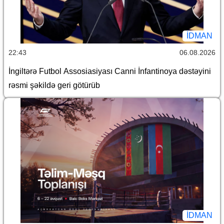
İDMAN
22:43
06.08.2026
İngiltərə Futbol Assosiasiyası Canni İnfantinoya dəstəyini
rəsmi şəkildə geri götürüb
İDMAN