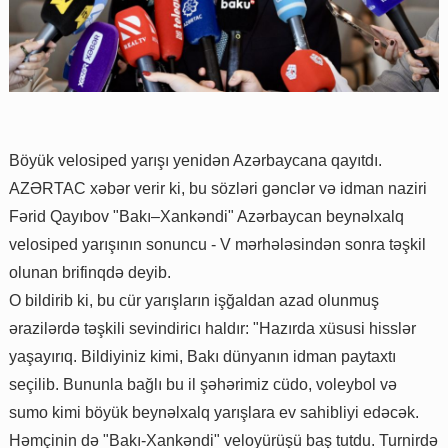
Böyük velosiped yarışı yenidən Azərbaycana qayıtdı.
AZƏRTAC xəbər verir ki, bu sözləri gənclər və idman naziri
Fərid Qayıbov "Bakı–Xankəndi" Azərbaycan beynəlxalq
velosiped yarışının sonuncu - V mərhələsindən sonra təşkil
olunan brifinqdə deyib.
O bildirib ki, bu cür yarışların işğaldan azad olunmuş
ərazilərdə təşkili sevindiricı haldır: "Hazırda xüsusi hisslər
yaşayırıq. Bildiyiniz kimi, Bakı dünyanın idman paytaxtı
seçilib. Bununla bağlı bu il şəhərimiz cüdo, voleybol və
sumo kimi böyük beynəlxalq yarışlara ev sahibliyi edəcək.
Həmçinin də "Bakı-Xankəndi" veloyürüşü baş tutdu. Turnirdə