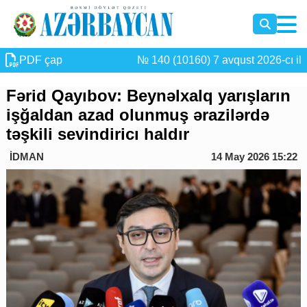
PDF çap
№ 140 (10160) 7 avqust 2026-cı il
Fərid Qayıbov: Beynəlxalq yarışların
işğaldan azad olunmuş ərazilərdə
təşkili sevindiricı haldır
İDMAN
14 May 2026 15:22