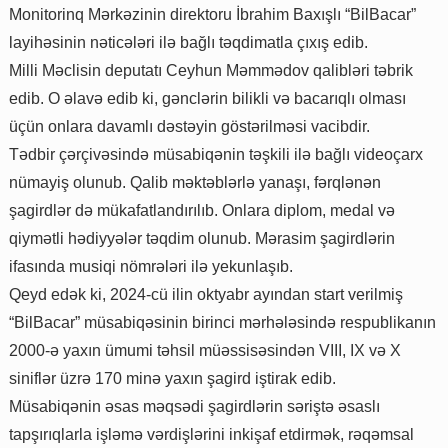
Monitorinq Mərkəzinin direktoru İbrahim Baxışlı “BilBacar”
layihəsinin nəticələri ilə bağlı təqdimatla çıxış edib.
Milli Məclisin deputatı Ceyhun Məmmədov qalibləri təbrik
edib. O əlavə edib ki, gənclərin bilikli və bacarıqlı olması
üçün onlara davamlı dəstəyin göstərilməsi vacibdir.
Tədbir çərçivəsində müsabiqənin təşkili ilə bağlı videoçarx
nümayiş olunub. Qalib məktəblərlə yanaşı, fərqlənən
şagirdlər də mükafatlandırılıb. Onlara diplom, medal və
qiymətli hədiyyələr təqdim olunub. Mərasim şagirdlərin
ifasında musiqi nömrələri ilə yekunlaşıb.
Qeyd edək ki, 2024-cü ilin oktyabr ayından start verilmiş
“BilBacar” müsabiqəsinin birinci mərhələsində respublikanın
2000-ə yaxın ümumi təhsil müəssisəsindən VIII, IX və X
siniflər üzrə 170 minə yaxın şagird iştirak edib.
Müsabiqənin əsas məqsədi şagirdlərin səriştə əsaslı
tapşırıqlarla işləmə vərdişlərini inkişaf etdirmək, rəqəmsal