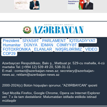
Prezident
SİYASƏT
PARLAMENT
İQTİSADİYYAT
Humanitar
DÜNYA
İDMAN
CƏMİYYƏT
FOTOXRONIKA
ELANLAR
NƏŞRLƏRİMİZ
VİDEO
COP29
Azərbaycan Respublikası, Bakı ş., Mətbuat pr. 529-cu məhəllə, 4-cü
mərtəbə Tel.:(+994 12) 539 49 20, 538-31-11
E-mail.:
contact@azerbaijan-news.az
;
secretary@azerbaijan-
news.az
,
reklam@azerbaijan-news.az
2000-2024(c) Bütün hüquqları qorunur, "AZƏRBAYCAN" qəzeti
Sayt Mozilla Firefox, Google Chrome, Opera və Internet Explorer
ver. 7.x ilə tam dəstəklənir. Məlumatdan istifadə etdikdə istinad
mütləqdir