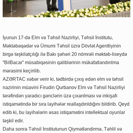
İyunun 17-də Elm və Təhsil Nazirliyi, Təhsil İnstitutu,
Məktəbəqədər və Ümumi Təhsil üzrə Dövlət Agentliyinin
birgə təşkilatçılığı ilə Bakı şəhəri 20 nömrəli məktəb-liseydə
“BilBacar” müsabiqəsinin qaliblərinin mükafatlandırılma
mərasimi keçirilib.
AZƏRTAC xəbər verir ki, tədbirdə çıxış edən elm və təhsil
nazirinin müavini Firudin Qurbanov Elm və Təhsil Nazirliyi
tərəfindən yaradıcı gənclərin üzə çıxarılması və inkişafı
istiqamətində bir sıra layihələr reallaşdırıldığını bildirib. Qeyd
edib ki, bu layihələrin əsas istiqamətini intellektual oyunlar
təşkil edir.
Daha sonra Təhsil İnstitutunun Qiymətləndirmə, Təhlil və