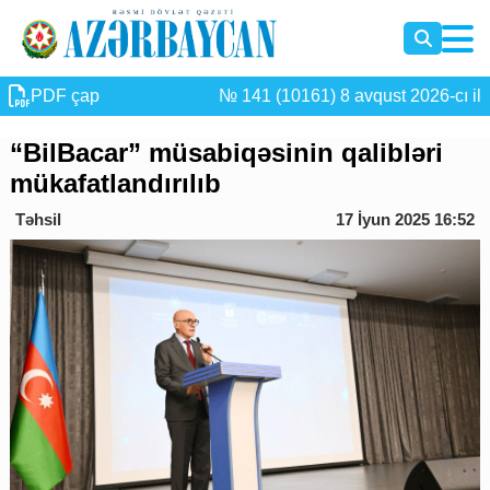
PDF çap
№ 141 (10161) 8 avqust 2026-cı il
“BilBacar” müsabiqəsinin qalibləri
mükafatlandırılıb
Təhsil
17 İyun 2025 16:52