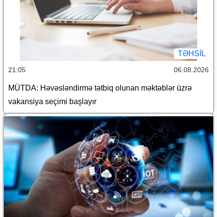
TƏHSIL
21:05
06.08.2026
MÜTDA: Həvəsləndirmə tətbiq olunan məktəblər üzrə
vakansiya seçimi başlayır