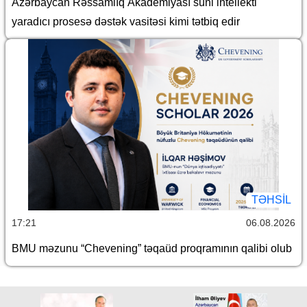
Azərbaycan Rəssamlıq Akademiyası süni intellekti
yaradıcı prosesə dəstək vasitəsi kimi tətbiq edir
TƏHSIL
17:21
06.08.2026
BMU məzunu “Chevening” təqaüd proqramının qalibi olub