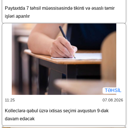
Paytaxtda 7 təhsil müəssisəsində tikinti və əsaslı təmir
işləri aparılır
TƏHSIL
11:25
07.08.2026
Kolleclərə qəbul üzrə ixtisas seçimi avqustun 9-dək
davam edəcək