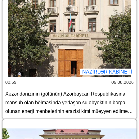
NAZIRLƏR KABINETI
00:59
05.08.2026
Xəzər dənizinin (gölünün) Azərbaycan Respublikasına
mənsub olan bölməsində yerləşən su obyektinin bərpa
olunan enerji mənbələrinin ərazisi kimi müəyyən edilməsi
haqqında