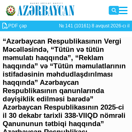
PDF çap
№ 141 (10161) 8 avqust 2026-cı il
“Azərbaycan Respublikasının Vergi
Məcəlləsində, “Tütün və tütün
məmulatı haqqında”, “Reklam
haqqında” və “Tütün məmulatlarının
istifadəsinin məhdudlaşdırılması
haqqında” Azərbaycan
Respublikasının qanunlarında
dəyişiklik edilməsi barədə”
Azərbaycan Respublikasının 2025-ci
il 30 dekabr tarixli 338-VIIQD nömrəli
Qanununun tətbiqi haqqında”
Azərbaycan Respublikası