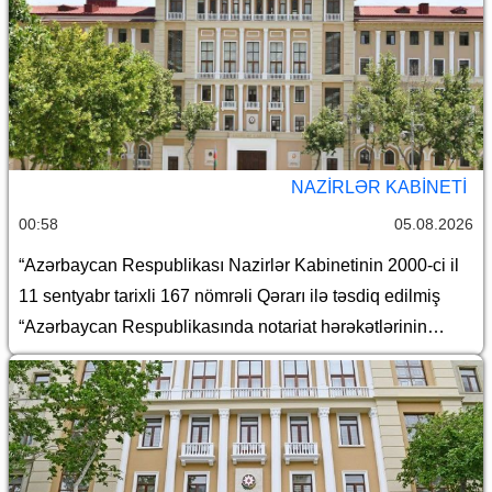
NAZIRLƏR KABINETI
00:58
05.08.2026
“Azərbaycan Respublikası Nazirlər Kabinetinin 2000-ci il
11 sentyabr tarixli 167 nömrəli Qərarı ilə təsdiq edilmiş
“Azərbaycan Respublikasında notariat hərəkətlərinin
aparılması qaydaları haqqında Təlimat”da dəyişiklik
edilməsi barədə