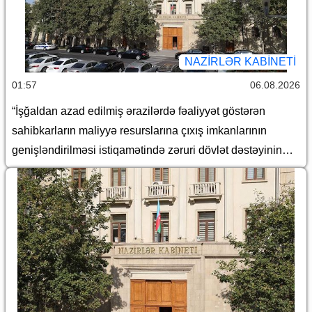
NAZIRLƏR KABINETI
01:57
06.08.2026
“İşğaldan azad edilmiş ərazilərdə fəaliyyət göstərən
sahibkarların maliyyə resurslarına çıxış imkanlarının
genişləndirilməsi istiqamətində zəruri dövlət dəstəyinin
gücləndirilməsi və “Azərbaycan Respublikası adından
borc alınması və zəmanət verilməsi Qaydası”nın təsdiq
edilməsi haqqında” Azərbaycan Respublikası
Prezidentinin 2018-ci il 18 dekabr tarixli 410 nömrəli
Fərmanında dəyişiklik edilməsi barədə” Azərbaycan
Respublikası Prezidentinin 2023-cü il 9 yanvar tarixli 1957
nömrəli Fərmanında dəyişiklik edilməsi haqqında”
Azərbaycan Respublikası Prezidentinin 2026-cı il 15