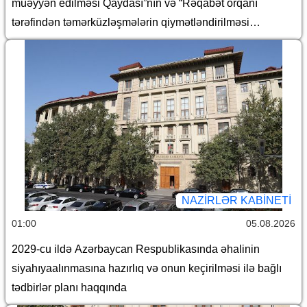
müəyyən edilməsi Qaydası”nın və “Rəqabət orqanı
tərəfindən təmərküzləşmələrin qiymətləndirilməsi
Qaydası”nın təsdiq edilməsi haqqında
NAZIRLƏR KABINETI
01:00
05.08.2026
2029-cu ildə Azərbaycan Respublikasında əhalinin
siyahıyaalınmasına hazırlıq və onun keçirilməsi ilə bağlı
tədbirlər planı haqqında