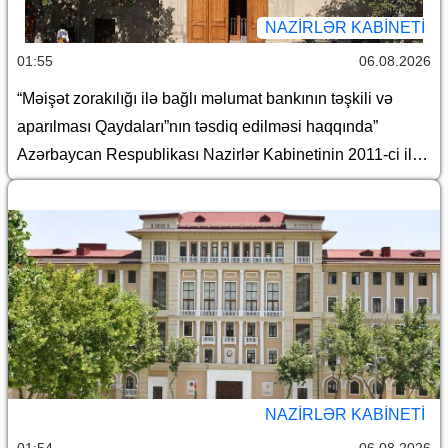
yanvar tarixli 578 nömrəli Fərmanının icrası ilə əlaqədar
NAZIRLƏR KABINETI
Azərbaycan Respublikası Nazirlər Kabinetinin bəzi
01:55
06.08.2026
qərarlarında dəyişiklik edilməsi barədə
“Məişət zorakılığı ilə bağlı məlumat bankının təşkili və
aparılması Qaydaları”nın təsdiq edilməsi haqqında”
Azərbaycan Respublikası Nazirlər Kabinetinin 2011-ci il
19 dekabr tarixli 207 nömrəli Qərarında dəyişiklik edilməsi
barədə
NAZIRLƏR KABINETI
01:54
06.08.2026