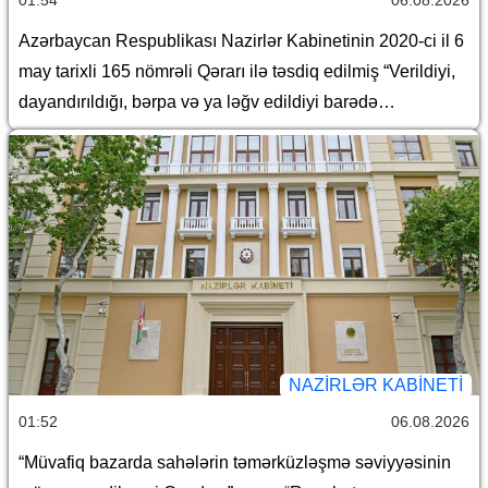
Azərbaycan Respublikası Nazirlər Kabinetinin 2020-ci il 6
may tarixli 165 nömrəli Qərarı ilə təsdiq edilmiş “Verildiyi,
dayandırıldığı, bərpa və ya ləğv edildiyi barədə
Azərbaycan Respublikasının Dövlət Gömrük Komitəsinə
məlumat göndərilməli olan lisenziyaların və icazələrin
Siyahısı”nda dəyişiklik edilməsi haqqında
NAZIRLƏR KABINETI
01:52
06.08.2026
“Müvafiq bazarda sahələrin təmərküzləşmə səviyyəsinin