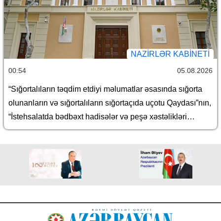
NAZIRLƏR KABINETI
00:54
05.08.2026
“Sığortalıların təqdim etdiyi məlumatlar əsasında sığorta
olunanların və sığortalıların sığortaçıda uçotu Qaydası”nın,
“İstehsalatda bədbəxt hadisələr və peşə xəstəlikləri
nəticəsində peşə əmək qabiliyyətinin itirilməsi hallarından
icbari sığorta haqqında” Azərbaycan Respublikası
Qanununun 2-1.1-ci maddəsində nəzərdə tutulan sığorta
olunanlara münasibətdə sığorta məbləğinin
müəyyənləşdirilməsi Qaydası”nın, “İstehsalatda bədbəxt
hadisələr və peşə xəstəlikləri nəticəsində peşə əmək
qabiliyyətinin itirilməsi hallarından icbari sığorta haqqında”