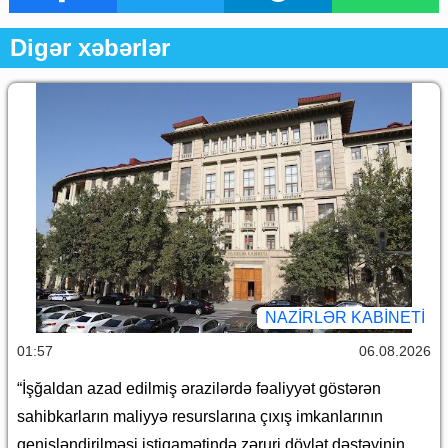
Digər xəbərlər
NAZIRLƏR KABINETI
01:57
06.08.2026
“İşğaldan azad edilmiş ərazilərdə fəaliyyət göstərən
sahibkarların maliyyə resurslarına çıxış imkanlarının
genişləndirilməsi istiqamətində zəruri dövlət dəstəyinin