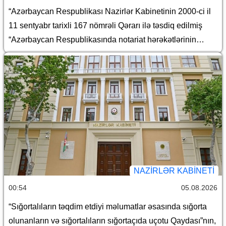
“Azərbaycan Respublikası Nazirlər Kabinetinin 2000-ci il
11 sentyabr tarixli 167 nömrəli Qərarı ilə təsdiq edilmiş
“Azərbaycan Respublikasında notariat hərəkətlərinin
aparılması qaydaları haqqında Təlimat”da dəyişiklik
edilməsi barədə
NAZIRLƏR KABINETI
00:54
05.08.2026
“Sığortalıların təqdim etdiyi məlumatlar əsasında sığorta
olunanların və sığortalıların sığortaçıda uçotu Qaydası”nın,