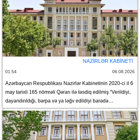
NAZIRLƏR KABINETI
01:54
06.08.2026
Azərbaycan Respublikası Nazirlər Kabinetinin 2020-ci il 6
may tarixli 165 nömrəli Qərarı ilə təsdiq edilmiş “Verildiyi,
dayandırıldığı, bərpa və ya ləğv edildiyi barədə
Azərbaycan Respublikasının Dövlət Gömrük Komitəsinə
məlumat göndərilməli olan lisenziyaların və icazələrin
Siyahısı”nda dəyişiklik edilməsi haqqında