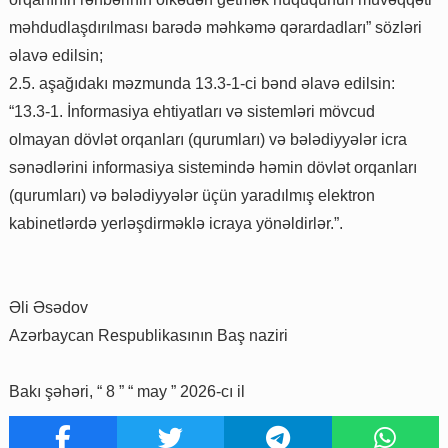
məhdudlaşdırılması barədə məhkəmə qərardadları” sözləri
əlavə edilsin;
2.5. aşağıdakı məzmunda 13.3-1-ci bənd əlavə edilsin:
“13.3-1. İnformasiya ehtiyatları və sistemləri mövcud
olmayan dövlət orqanları (qurumları) və bələdiyyələr icra
sənədlərini informasiya sistemində həmin dövlət orqanları
(qurumları) və bələdiyyələr üçün yaradılmış elektron
kabinetlərdə yerləşdirməklə icraya yönəldirlər.”.
Əli Əsədov
Azərbaycan Respublikasının Baş naziri
Bakı şəhəri, “ 8 ” “ may ” 2026-cı il