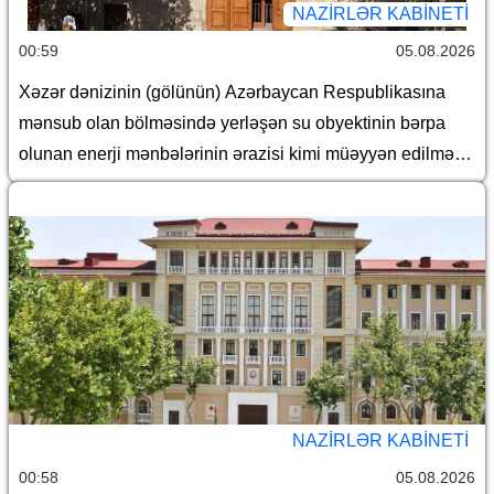
NAZIRLƏR KABINETI
00:59
05.08.2026
Xəzər dənizinin (gölünün) Azərbaycan Respublikasına
mənsub olan bölməsində yerləşən su obyektinin bərpa
olunan enerji mənbələrinin ərazisi kimi müəyyən edilməsi
haqqında
NAZIRLƏR KABINETI
00:58
05.08.2026