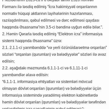
Fərmanı ilə təsdiq edilmiş “İcra hakimiyyəti orqanlarının
normativ hüquqi aktlarının layihələrinin hazırlanması,
razılaşdırılması, qəbul edilməsi və dərc edilməsi qaydası
haqqında Əsasnamə”nin 3.5-ci bəndinə uyğun edilə bilər.”.
2. Həmin Qərarla təsdiq edilmiş “Elektron icra” informasiya
sistemi haqqında Əsasnamə” üzrə:
2.1. 2.1.1-ci yarımbənddə “və yerli özünüidarəetmə orqanları”
sözləri “orqanları (qurumları) və bələdiyyələr” sözləri ilə əvəz
edilsin;
2.2. aşağıdakı məzmunda 6.1.1-1-ci və 6.1.11-1-ci
yarımbəndlər əlavə edilsin:
“6.1.1-1. informasiya ehtiyatları və sistemləri mövcud
olmayan dövlət orqanları (qurumları) və bələdiyyələr üçün
informasiya sistemində yaradılmış elektron kabinetlərdə
həmin dövlət orqanları (qurumları) və bələdiyyələr tərəfindən
yerləşdirilmiş icra sənədlərinin qəbul edilməsi;”;