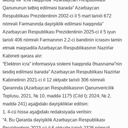
Qanununun tətbiq edilməsi barədə” Azərbaycan
Respublikası Prezidentinin 2002-ci il 5 mart tarixli 672
nömrəli Fərmanında dəyişiklik edilməsi haqqında”
Azərbaycan Respublikası Prezidentinin 2025-ci il 5 iyun
tarixli 406 nömrəli Fərmanının 2.2-ci bəndinin icrasını təmin
etmək məqsədilə Azərbaycan Respublikasının Nazirlər
Kabineti qərara alır:
“Elektron icra” informasiya sistemi haqqında Əsasnamə”nin
təsdiq edilməsi barədə” Azərbaycan Respublikası Nazirlər
Kabinetinin 2021-ci il 12 oktyabr tarixli 306 nömrəli
Qərarında (Azərbaycan Respublikasının Qanunvericilik
Toplusu, 2021, № 10, maddə 1175 (Cild I); 2024; № 2,
maddə 241) aşağıdakı dəyişikliklər edilsin:
1. 4-cü hissə aşağıdakı redaksiyada verilsin:
“4. Bu Qərarda dəyişiklik Azərbaycan Respublikası
Prezidentinin 2023-cü il 6 oktyabr tarixli 2328 nömrəli