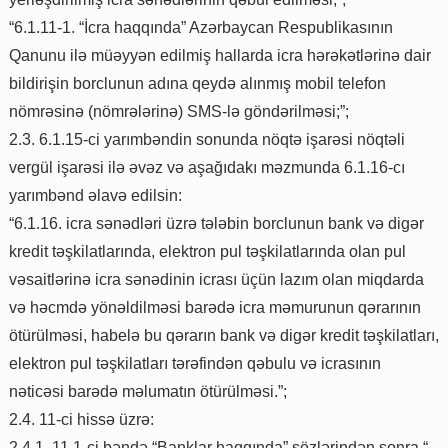
“6.1.11-1. “İcra haqqında” Azərbaycan Respublikasının
Qanunu ilə müəyyən edilmiş hallarda icra hərəkətlərinə dair
bildirişin borclunun adına qeydə alınmış mobil telefon
nömrəsinə (nömrələrinə) SMS-lə göndərilməsi;”;
2.3. 6.1.15-ci yarımbəndin sonunda nöqtə işarəsi nöqtəli
vergül işarəsi ilə əvəz və aşağıdakı məzmunda 6.1.16-cı
yarımbənd əlavə edilsin:
“6.1.16. icra sənədləri üzrə tələbin borclunun bank və digər
kredit təşkilatlarında, elektron pul təşkilatlarında olan pul
vəsaitlərinə icra sənədinin icrası üçün lazım olan miqdarda
və həcmdə yönəldilməsi barədə icra məmurunun qərarının
ötürülməsi, habelə bu qərarın bank və digər kredit təşkilatları,
elektron pul təşkilatları tərəfindən qəbulu və icrasının
nəticəsi barədə məlumatın ötürülməsi.”;
2.4. 11-ci hissə üzrə:
2.4.1. 11.1-ci bəndə “Banklar haqqında” sözlərindən sonra “,