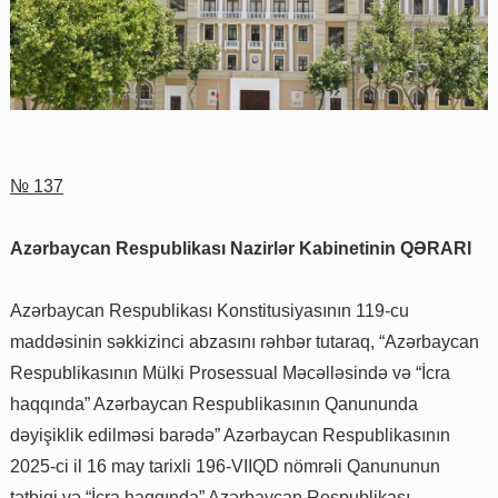
№ 137
Azərbaycan Respublikası Nazirlər Kabinetinin QƏRARI
Azərbaycan Respublikası Konstitusiyasının 119-cu
maddəsinin səkkizinci abzasını rəhbər tutaraq, “Azərbaycan
Respublikasının Mülki Prosessual Məcəlləsində və “İcra
haqqında” Azərbaycan Respublikasının Qanununda
dəyişiklik edilməsi barədə” Azərbaycan Respublikasının
2025-ci il 16 may tarixli 196-VIIQD nömrəli Qanununun
tətbiqi və “İcra haqqında” Azərbaycan Respublikası