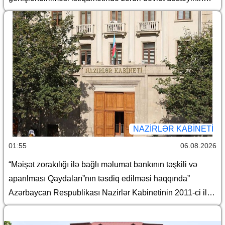
gücləndirilməsi və “Azərbaycan Respublikası adından
borc alınması və zəmanət verilməsi Qaydası”nın təsdiq
edilməsi haqqında” Azərbaycan Respublikası
Prezidentinin 2018-ci il 18 dekabr tarixli 410 nömrəli
Fərmanında dəyişiklik edilməsi barədə” Azərbaycan
Respublikası Prezidentinin 2023-cü il 9 yanvar tarixli 1957
nömrəli Fərmanında dəyişiklik edilməsi haqqında”
Azərbaycan Respublikası Prezidentinin 2026-cı il 15
yanvar tarixli 578 nömrəli Fərmanının icrası ilə əlaqədar
NAZIRLƏR KABINETI
Azərbaycan Respublikası Nazirlər Kabinetinin bəzi
01:55
06.08.2026
qərarlarında dəyişiklik edilməsi barədə
“Məişət zorakılığı ilə bağlı məlumat bankının təşkili və
aparılması Qaydaları”nın təsdiq edilməsi haqqında”
Azərbaycan Respublikası Nazirlər Kabinetinin 2011-ci il
19 dekabr tarixli 207 nömrəli Qərarında dəyişiklik edilməsi
barədə