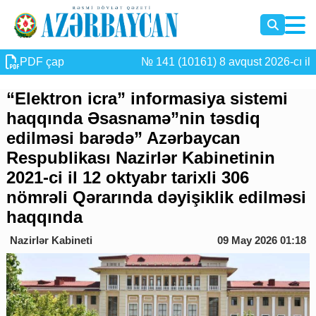
PDF çap
№ 141 (10161) 8 avqust 2026-cı il
“Elektron icra” informasiya sistemi
haqqında Əsasnamə”nin təsdiq
edilməsi barədə” Azərbaycan
Respublikası Nazirlər Kabinetinin
2021-ci il 12 oktyabr tarixli 306
nömrəli Qərarında dəyişiklik edilməsi
haqqında
Nazirlər Kabineti
09 May 2026 01:18