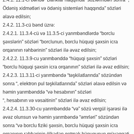
Ödəniş xidmətləri və ödəniş sistemləri haqqında” sözləri
əlavə edilsin;
2.4.2. 11.3-cü bənd üzrə:
2.4.2.1. 11.3.4-cü və 11.3.5-ci yarımbəndlərdə “borclu
şəxslərin” sözləri “borclunun, borclu hüquqi şəxsin icra
orqanının rəhbərinin” sözləri ilə əvəz edilsin;
2.4.2.2. 11.3.9-cu yarımbənddə “hüquqi şəxsin” sözləri
“borclu hüquqi şəxsin icra orqanının” sözləri ilə əvəz edilsin;
2.4.2.3. 11.3.11-ci yarımbəndə “təşkilatlarında” sözündən
sonra “, elektron pul təşkilatlarında” sözləri əlavə edilsin və
həmin yarımbənddə “və hesabının” sözləri
“, hesabının və vəsaitinin” sözləri ilə əvəz edilsin;
2.4.2.4. 11.3.30-cu yarımbənddə “və” sözü vergül işarəsi ilə
əvəz olunsun və həmin yarımbəndə “əmrləri” sözündən
sonra “və borclu fiziki şəxsin, borclu hüquqi şəxsin icra
orqanının rəhbərinin ölkədən getmək hüququnun müvəqqəti