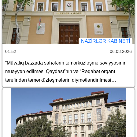
NAZIRLƏR KABINETI
01:52
06.08.2026
“Müvafiq bazarda sahələrin təmərküzləşmə səviyyəsinin
müəyyən edilməsi Qaydası”nın və “Rəqabət orqanı
tərəfindən təmərküzləşmələrin qiymətləndirilməsi
Qaydası”nın təsdiq edilməsi haqqında