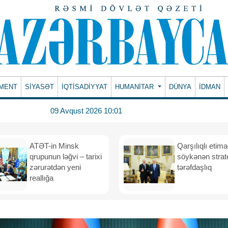
MENT
SİYASƏT
İQTİSADİYYAT
HUMANITAR
DÜNYA
İDMAN
09 Avqust 2026 10:01
ATƏT-in Minsk
Qarşılıqlı etim
qrupunun ləğvi – tarixi
söykənən strate
zərurətdən yeni
tərəfdaşlıq
reallığa