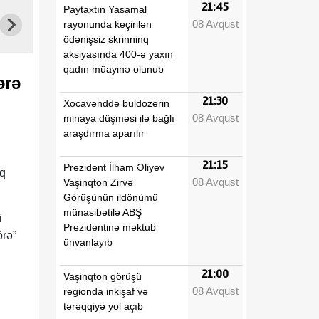
21:45
Paytaxtın Yasamal
08 Avqust
rayonunda keçirilən
ödənişsiz skrinninq
aksiyasında 400-ə yaxın
i
qadın müayinə olunub
ərə
21:30
Xocavənddə buldozerin
08 Avqust
minaya düşməsi ilə bağlı
araşdırma aparılır
21:15
Prezident İlham Əliyev
aq
08 Avqust
Vaşinqton Zirvə
Görüşünün ildönümü
münasibətilə ABŞ
i
Prezidentinə məktub
örə”
ünvanlayıb
21:00
Vaşinqton görüşü
08 Avqust
regionda inkişaf və
tərəqqiyə yol açıb