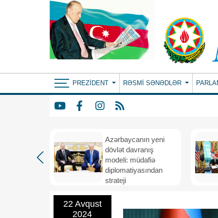
PREZIDENT
RƏSMI SƏNƏDLƏR
PARLA
Azərbaycanın yeni
bir il
dövlət davranış
ubi
modeli: müdafiə
eni
diplomatiyasından
nizamı və
strateji
n strateji
təşəbbüskarlığa
22 Avqust
2024