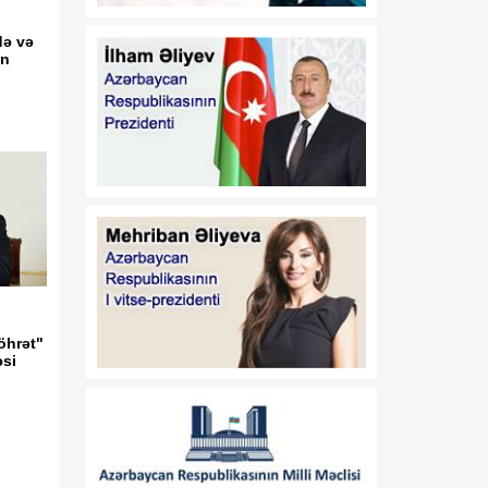
qidalanmaya və sağlam
həyat tərzinə diqqət
də və
yetirmək lazımdır
in
18:00
Luvr İslam incəsənətinə
08 Avqust
həsr olunmuş müvəqqəti
sərgi ilə diqqət
mərkəzindədir
17:45
Siyasi şərhçi:
08 Avqust
Azərbaycanla Ermənistan
iqtisadi, siyasi və
humanitar müstəvidə
əməli addımlar atır
öhrət"
17:30
əsi
Vaşinqton
08 Avqust
razılaşmalarından bir il
sonra: Cənubi Qafqazda
sülh gündəliyi ŞƏRH
17:25
Qazaxda 11,7 min hektar