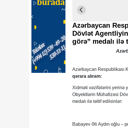
Azərbaycan Respu
Dövlət Agentliyin
görə” medalı ilə 
Azərb
Azərbaycan Respublikası Ko
qərara alıram:
Xidməti vəzifələrini yerinə 
Obyektlərin Mühafizəsi Dövl
medalı ilə təltif edilsinlər:
Babayev Əli Aydın oğlu – p