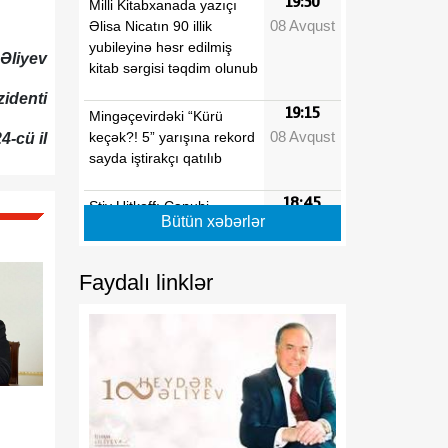
19:30
Milli Kitabxanada yazıçı
08 Avqust
Əlisa Nicatın 90 illik
yubileyinə həsr edilmiş
 Əliyev
kitab sərgisi təqdim olunub
identi
19:15
Mingəçevirdəki “Kürü
08 Avqust
keçək?! 5” yarışına rekord
4-cü il
sayda iştirakçı qatılıb
18:45
Stiv Uitkoff: Cənubi
Bütün xəbərlər
08 Avqust
Qafqaz ölkələrinin
gələcəyi parlaqdır
Faydalı linklər
18:30
Azərbaycanın strateji
08 Avqust
baxışı Cənubi Qafqazın
yeni inkişaf mərhələsini
formalaşdırır
18:15
Göz sağlamlığını qorumaq
08 Avqust
üçün hər fəslə uyğun