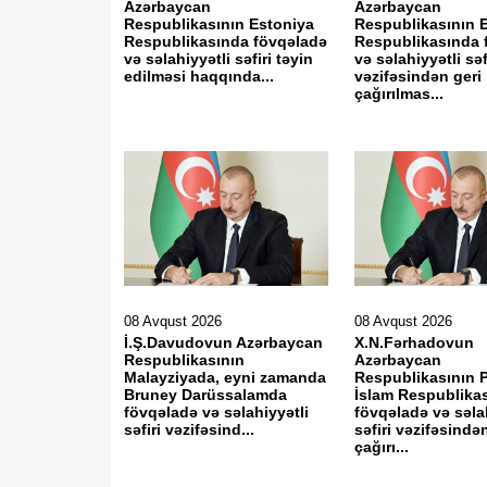
Azərbaycan
Azərbaycan
Respublikasının Estoniya
Respublikasının 
Respublikasında fövqəladə
Respublikasında 
və səlahiyyətli səfiri təyin
və səlahiyyətli səf
edilməsi haqqında...
vəzifəsindən geri
çağırılmas...
08 Avqust 2026
08 Avqust 2026
İ.Ş.Davudovun Azərbaycan
X.N.Fərhadovun
Respublikasının
Azərbaycan
Malayziyada, eyni zamanda
Respublikasının 
Bruney Darüssalamda
İslam Respublika
fövqəladə və səlahiyyətli
fövqəladə və səla
səfiri vəzifəsind...
səfiri vəzifəsində
çağırı...