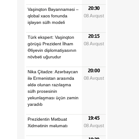
20:30
Vaşinqton Bəyannaməsi –
08 Avqust
qlobal xaos fonunda
işləyən sülh modeli
20:15
Türk ekspert: Vaşinqton
08 Avqust
görüşü Prezident İlham
Əliyevin diplomatiyasının
növbəti uğurudur
20:00
Nika Çitadze: Azərbaycan
08 Avqust
ilə Ermənistan arasında
əldə olunan razılaşma
sülh prosesinin
yekunlaşması üçün zəmin
yaradıb
19:45
Prezidentin Mətbuat
08 Avqust
Xidmətinin məlumatı