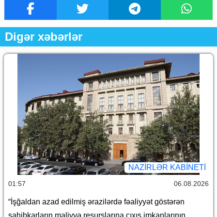
Digər xəbərlər
NAZIRLƏR KABINETI
01:57
06.08.2026
“İşğaldan azad edilmiş ərazilərdə fəaliyyət göstərən
sahibkarların maliyyə resurslarına çıxış imkanlarının