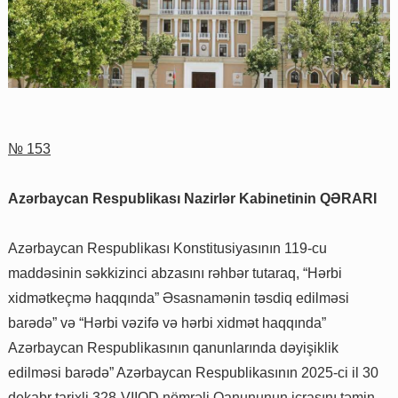
№ 153
Azərbaycan Respublikası Nazirlər Kabinetinin QƏRARI
Azərbaycan Respublikası Konstitusiyasının 119-cu
maddəsinin səkkizinci abzasını rəhbər tutaraq, “Hərbi
xidmətkeçmə haqqında” Əsasnamənin təsdiq edilməsi
barədə” və “Hərbi vəzifə və hərbi xidmət haqqında”
Azərbaycan Respublikasının qanunlarında dəyişiklik
edilməsi barədə” Azərbaycan Respublikasının 2025-ci il 30
dekabr tarixli 328-VIIQD nömrəli Qanununun icrasını təmin