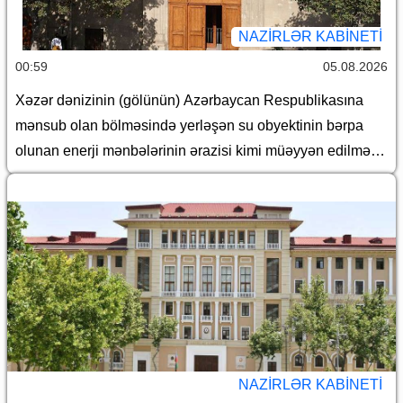
NAZIRLƏR KABINETI
00:59
05.08.2026
Xəzər dənizinin (gölünün) Azərbaycan Respublikasına
mənsub olan bölməsində yerləşən su obyektinin bərpa
olunan enerji mənbələrinin ərazisi kimi müəyyən edilməsi
haqqında
NAZIRLƏR KABINETI