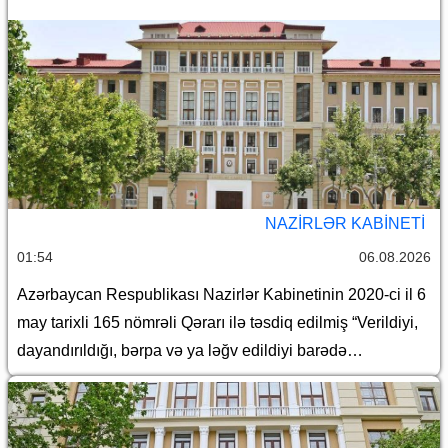
barədə
NAZIRLƏR KABINETI
01:54
06.08.2026
Azərbaycan Respublikası Nazirlər Kabinetinin 2020-ci il 6
may tarixli 165 nömrəli Qərarı ilə təsdiq edilmiş “Verildiyi,
dayandırıldığı, bərpa və ya ləğv edildiyi barədə
Azərbaycan Respublikasının Dövlət Gömrük Komitəsinə
məlumat göndərilməli olan lisenziyaların və icazələrin
Siyahısı”nda dəyişiklik edilməsi haqqında