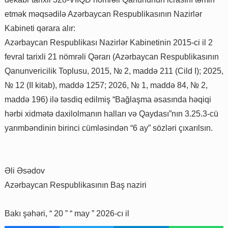
etmək məqsədilə Azərbaycan Respublikasının Nazirlər
Kabineti qərara alır:
Azərbaycan Respublikası Nazirlər Kabinetinin 2015-ci il 2
fevral tarixli 21 nömrəli Qərarı (Azərbaycan Respublikasının
Qanunvericilik Toplusu, 2015, № 2, maddə 211 (Cild I); 2025,
№ 12 (II kitab), maddə 1257; 2026, № 1, maddə 84, № 2,
maddə 196) ilə təsdiq edilmiş “Bağlaşma əsasında həqiqi
hərbi xidmətə daxilolmanın halları və Qaydası”nın 3.25.3-cü
yarımbəndinin birinci cümləsindən “6 ay” sözləri çıxarılsın.
Əli Əsədov
Azərbaycan Respublikasının Baş naziri
Bakı şəhəri, “ 20 ” “ may ” 2026-cı il