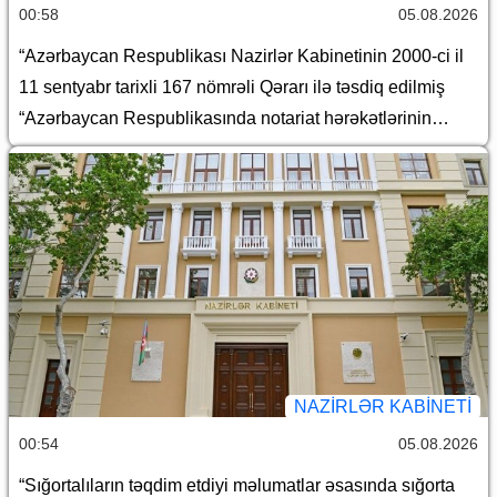
00:58
05.08.2026
“Azərbaycan Respublikası Nazirlər Kabinetinin 2000-ci il
11 sentyabr tarixli 167 nömrəli Qərarı ilə təsdiq edilmiş
“Azərbaycan Respublikasında notariat hərəkətlərinin
aparılması qaydaları haqqında Təlimat”da dəyişiklik
edilməsi barədə
NAZIRLƏR KABINETI
00:54
05.08.2026
“Sığortalıların təqdim etdiyi məlumatlar əsasında sığorta