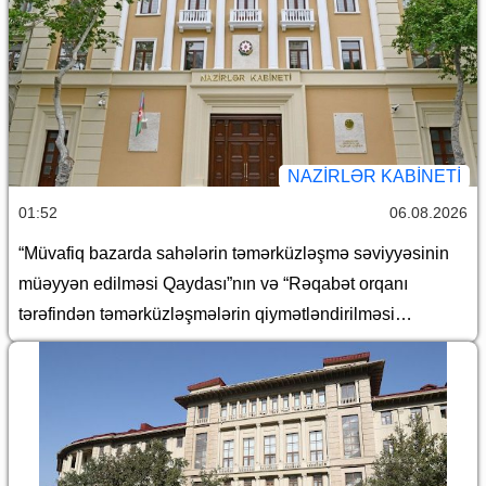
NAZIRLƏR KABINETI
01:52
06.08.2026
“Müvafiq bazarda sahələrin təmərküzləşmə səviyyəsinin
müəyyən edilməsi Qaydası”nın və “Rəqabət orqanı
tərəfindən təmərküzləşmələrin qiymətləndirilməsi
Qaydası”nın təsdiq edilməsi haqqında