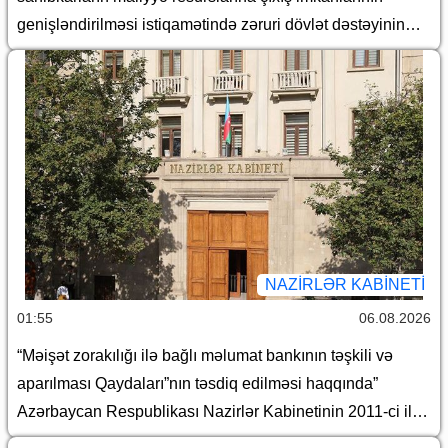
genişləndirilməsi istiqamətində zəruri dövlət dəstəyinin
gücləndirilməsi və “Azərbaycan Respublikası adından
borc alınması və zəmanət verilməsi Qaydası”nın təsdiq
edilməsi haqqında” Azərbaycan Respublikası
Prezidentinin 2018-ci il 18 dekabr tarixli 410 nömrəli
Fərmanında dəyişiklik edilməsi barədə” Azərbaycan
Respublikası Prezidentinin 2023-cü il 9 yanvar tarixli 1957
nömrəli Fərmanında dəyişiklik edilməsi haqqında”
Azərbaycan Respublikası Prezidentinin 2026-cı il 15
yanvar tarixli 578 nömrəli Fərmanının icrası ilə əlaqədar
NAZIRLƏR KABINETI
Azərbaycan Respublikası Nazirlər Kabinetinin bəzi
01:55
06.08.2026
qərarlarında dəyişiklik edilməsi barədə
“Məişət zorakılığı ilə bağlı məlumat bankının təşkili və
aparılması Qaydaları”nın təsdiq edilməsi haqqında”
Azərbaycan Respublikası Nazirlər Kabinetinin 2011-ci il
19 dekabr tarixli 207 nömrəli Qərarında dəyişiklik edilməsi