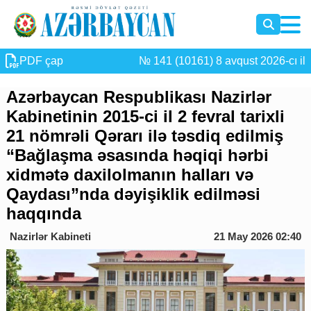
PDF çap
№ 141 (10161) 8 avqust 2026-cı il
Azərbaycan Respublikası Nazirlər
Kabinetinin 2015-ci il 2 fevral tarixli
21 nömrəli Qərarı ilə təsdiq edilmiş
“Bağlaşma əsasında həqiqi hərbi
xidmətə daxilolmanın halları və
Qaydası”nda dəyişiklik edilməsi
haqqında
Nazirlər Kabineti
21 May 2026 02:40