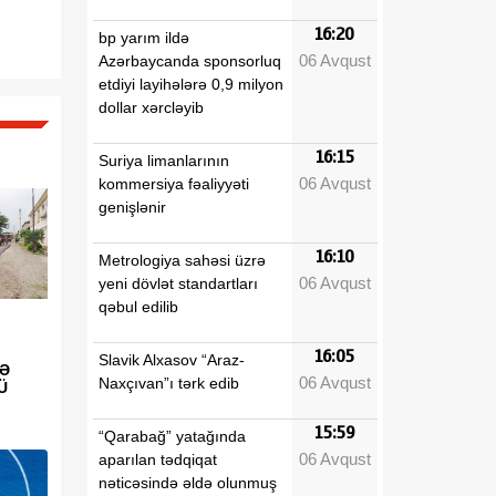
16:20
bp yarım ildə
06 Avqust
Azərbaycanda sponsorluq
etdiyi layihələrə 0,9 milyon
dollar xərcləyib
16:15
Suriya limanlarının
06 Avqust
kommersiya fəaliyyəti
genişlənir
16:10
Metrologiya sahəsi üzrə
06 Avqust
yeni dövlət standartları
qəbul edilib
16:05
Slavik Alxasov “Araz-
YƏ
06 Avqust
Naxçıvan”ı tərk edib
Ü
15:59
“Qarabağ” yatağında
06 Avqust
aparılan tədqiqat
nəticəsində əldə olunmuş