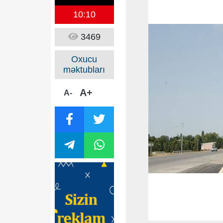
10:10
3469
Oxucu
məktubları
A+
A-