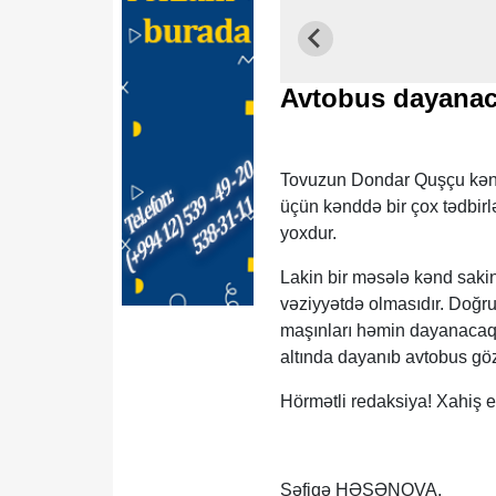
Avtobus dayanac
Tovuzun Dondar Quşçu kəndi
üçün kənddə bir çox tədbirlə
yoxdur.
Lakin bir məsələ kənd sakin
vəziyyətdə olmasıdır. Doğru
maşınları həmin dayanacaqla
altında dayanıb avtobus göz
Hörmətli redaksiya! Xahiş e
Şəfiqə HƏSƏNOVA,