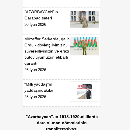
“AZƏRBAYCAN”ın
Qarabağ səfəri
30 İyun 2026
Müzəffər Sərkərdə, qalib
Ordu - dövlətçiliyimizin,
suverenliyimizin və ərazi
bütövlüyümüzün etibarlı
qarantı
26 İyun 2026
“Milli yaddaş"ın
yaddaşındakılar
25 İyun 2026
"Azərbaycan"-ın 1918-1920-ci illərdə
dərc olunan nömrələrinin
transliterasiyası