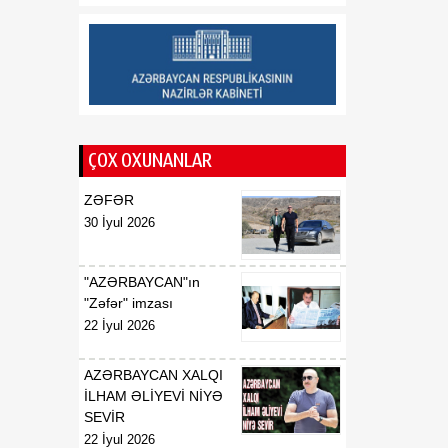
Azərbaycan dövlətinə 2
milyard kubmetr səmt qazı
verilib
14:35
Rusiya Ermənistanla
06 Avqust
ticarət dövriyyəsində
kəskin azalma olduğunu
bildirib
ÇOX OXUNANLAR
ZƏFƏR
30 İyul 2026
"AZƏRBAYCAN"ın
"Zəfər" imzası
22 İyul 2026
AZƏRBAYCAN XALQI
İLHAM ƏLİYEVİ NİYƏ
SEVİR
22 İyul 2026