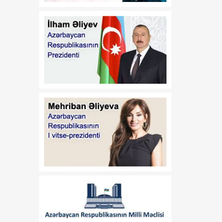
14:55
Mehmet Gökhan
06 Avqust
Özçubukçu: Yaşıl enerji
diplomatiyası
Azərbaycanın geosiyasi
çəkisini daha da artırır
14:50
Altı ayda Səngəçal
06 Avqust
terminalından 97 milyon
barel neft və kondensat
ixrac edilib
14:45
“Xəzər-Qara dəniz-Avropa
06 Avqust
Yaşıl Enerji Dəhlizi”
layihəsi Şərqlə Qərb
arasında yeni enerji
körpüsü formalaşdırır
14:40
İlin birinci yarısında “Azəri-
06 Avqust
Çıraq-Günəşli”dən