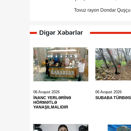
Tovuz rayon Dondar Quşçu 
Digər Xəbərlər
06 Avqust 2026
06 Avqust 2026
İNANC YERLƏRİNƏ
SUBABA TÜRBƏS
HÖRMƏTLƏ
YANAŞILMALIDIR