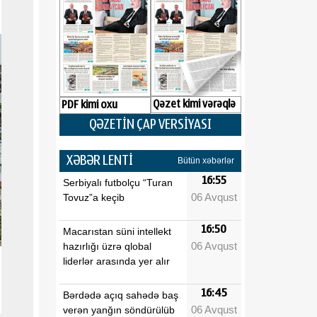
Qəzet kimi vərəqlə
PDF kimi oxu
QƏZETİN ÇAP VERSİYASI
XƏBƏR LENTİ
Bütün xəbərlər
16:55
Serbiyalı futbolçu “Turan
06 Avqust
Tovuz”a keçib
16:50
Macarıstan süni intellekt
06 Avqust
hazırlığı üzrə qlobal
liderlər arasında yer alır
16:45
Bərdədə açıq sahədə baş
06 Avqust
verən yanğın söndürülüb