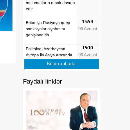
məlumatların emalı davam
edir
15:54
Britaniya Rusiyaya qarşı
06 Avqust
sanksiyalar siyahısını
genişləndirib
15:10
Politoloq: Azərbaycan
06 Avqust
Avropa ilə Asiya arasında
etibarlı körpü rolunu
Bütün xəbərlər
uğurla davam etdirir
Faydalı linklər
15:05
bp-də işləyən Azərbaycan
06 Avqust
vətəndaşlarının sayı
açıqlanıb
15:00
Ceyhun Bayramov:
06 Avqust
Zərurət yaranarsa, dost
Ukraynaya da qaz tədarük
etməkdən məmnun olarıq