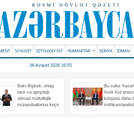
MENT
SİYASƏT
İQTİSADİYYAT
HUMANITAR
DÜNYA
İDMAN
06 Avqust 2026 16:55
Bakı-Bişkek: ortaq
Bu səfər Xəzər
tarix və qarşılıqlı
İssık-Kul arası
etimad müttəfiqlik
körpünü daha 
münasibətlərinə keçir
möhkəmləndird