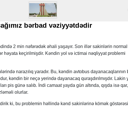
ağımız bərbad vəziyyətdədir
ndə 2 min nəfərədək əhali yaşayır. Son illər sakinlərin normal
r həyata keçirilmişdir. Kəndin yol və ictimai nəqliyyat problemi
lərində narazılıq yaradır. Bu, kəndin avtobus dayanacaqlarının
dur, kəndin bir neçə yerində dayanacaq quraşdırılmışdır. Lakin 
rı pis günə salıb. İndi camaat yayda gün altında, qışda isə qar,
ləməli olurlar.
dirik ki, bu problemin həllində kənd sakinlərinə kömək göstərəs