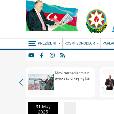
PREZIDENT
RƏSMI SƏNƏDLƏR
PARLA
Mavi sərhədlərimizin
nın
ayıq-sayıq keşikçiləri
eni dövr
31 May
2025