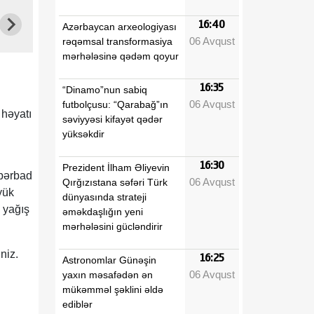
16:40
Azərbaycan arxeologiyası
06 Avqust
rəqəmsal transformasiya
mərhələsinə qədəm qoyur
16:35
“Dinamo”nun sabiq
06 Avqust
futbolçusu: “Qarabağ”ın
 həyatı
səviyyəsi kifayət qədər
yüksəkdir
16:30
Prezident İlham Əliyevin
 bərbad
06 Avqust
Qırğızıstana səfəri Türk
yük
dünyasında strateji
 yağış
əməkdaşlığın yeni
mərhələsini gücləndirir
iniz.
16:25
Astronomlar Günəşin
06 Avqust
yaxın məsafədən ən
mükəmməl şəklini əldə
ediblər