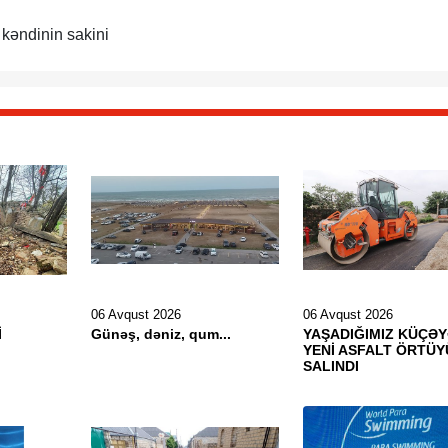
kəndinin sakini
06 Avqust 2026
06 Avqust 2026
İ
Günəş, dəniz, qum...
YAŞADIĞIMIZ KÜÇƏ
YENİ ASFALT ÖRTÜY
SALINDI