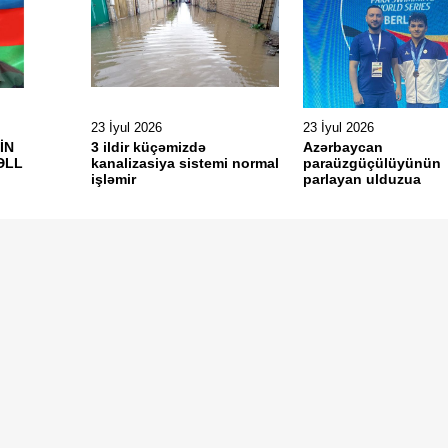
23 İyul 2026
23 İyul 2026
İN
3 ildir küçəmizdə
Azərbaycan
ƏLL
kanalizasiya sistemi normal
paraüzgüçülüyünün
işləmir
parlayan ulduzua