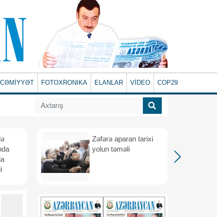
CƏMİYYƏT
FOTOXRONIKA
ELANLAR
VİDEO
COP29
lə
Zəfərə aparan tarixi
nda
yolun təməli
da
i