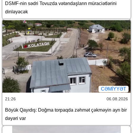
DSMF-nin sədri Tovuzda vətəndaşların müraciətlərini
dinləyəcək
CƏMİYYƏT
21:26
06.08.2026
Böyük Qayıdış: Doğma torpaqda zəhmət çəkməyin ayrı bir
dəyəri var