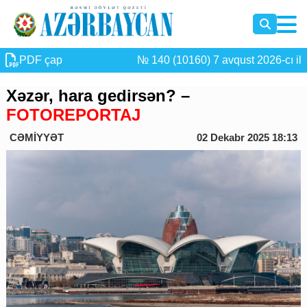
PDF çap
№ 140 (10160) 7 avqust 2026-cı il
Xəzər, hara gedirsən? –
FOTOREPORTAJ
CƏMİYYƏT
02 Dekabr 2025 18:13