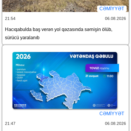
CƏMİYYƏT
21:54
06.08.2026
Hacıqabulda baş verən yol qəzasında sərnişin ölüb,
sürücü yaralanıb
CƏMİYYƏT
21:47
06.08.2026