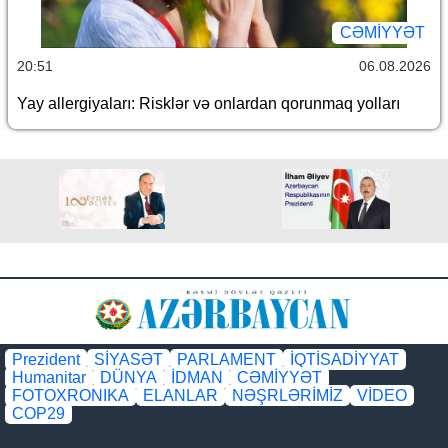
CƏMİYYƏT
20:51
06.08.2026
Yay allergiyaları: Risklər və onlardan qorunmaq yolları
Prezident
SİYASƏT
PARLAMENT
İQTİSADİYYAT
Humanitar
DÜNYA
İDMAN
CƏMİYYƏT
FOTOXRONIKA
ELANLAR
NƏŞRLƏRİMİZ
VİDEO
COP29