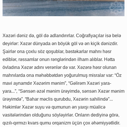
Xəzəri dəniz də, göl də adlandırırlar. Coğrafiyaçılar isə belə
deyirlər: Xəzər dünyada ən böyük göl və ən kiçik dənizdir.
Şairlər ona çoxlu söz qoşublar, bəstəkarlar mahnı həsr
ediblər, rəssamlar onun rənglərindən ilham alıblar. Hətta
övladına Xəzər adını verənlər də var. Xəzərə həsr olunan
mahnılarda ona məhəbbətdən yoğurulmuş misralar var: “Öz
mavi aynamdır Xəzərim mənim”, “Gəlirəm Xəzəri yara-
yara...”, “Sənsən əzəl mənim ürəyimdə, sənsən Xəzər mənim
ürəyimdə”, “Bahar məclis qurubdu, Xəzərin sahilində”...
Həkimlər Xəzər suyu və qumunun ən yaxşı müalicə
vasitələrindən olduğunu söyləyirlər. Onların dediyinə görə,
qızılı-qırmızı kvars qumu orqanizm üçün çox əhəmiyyətlidir.