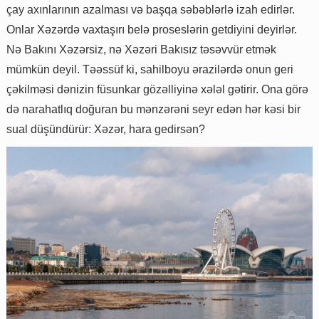
çay axınlarının azalması və başqa səbəblərlə izah edirlər.
Onlar Xəzərdə vaxtaşırı belə proseslərin getdiyini deyirlər.
Nə Bakını Xəzərsiz, nə Xəzəri Bakısız təsəvvür etmək
mümkün deyil. Təəssüf ki, sahilboyu ərazilərdə onun geri
çəkilməsi dənizin füsunkar gözəlliyinə xələl gətirir. Ona görə
də narahatlıq doğuran bu mənzərəni seyr edən hər kəsi bir
sual düşündürür: Xəzər, hara gedirsən?