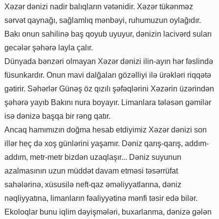
Xəzər dənizi nadir balıqların vətənidir. Xəzər tükənməz
sərvət qaynağı, sağlamlıq mənbəyi, ruhumuzun oylağıdır.
Bakı onun sahilinə baş qoyub uyuyur, dənizin lacivərd suları
gecələr şəhərə layla çalır.
Dünyada bənzəri olmayan Xəzər dənizi ilin-ayın hər fəslində
füsunkardır. Onun mavi dalğaları gözəlliyi ilə ürəkləri riqqətə
gətirir. Səhərlər Günəş öz qızılı şəfəqlərini Xəzərin üzərindən
şəhərə yayıb Bakını nura boyayır. Limanlara tələsən gəmilər
isə dənizə başqa bir rəng qatır.
Ancaq hamımızın doğma hesab etdiyimiz Xəzər dənizi son
illər heç də xoş günlərini yaşamır. Dəniz qarış-qarış, addım-
addım, metr-metr bizdən uzaqlaşır... Dəniz suyunun
azalmasının uzun müddət davam etməsi təsərrüfat
sahələrinə, xüsusilə neft-qaz əməliyyatlarına, dəniz
nəqliyyatına, limanların fəaliyyətinə mənfi təsir edə bilər.
Ekoloqlar bunu iqlim dəyişmələri, buxarlanma, dənizə gələn