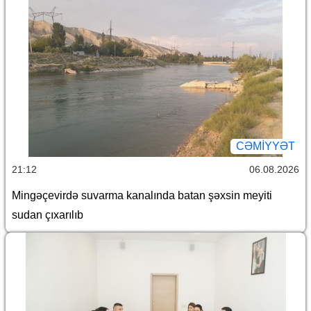
CƏMİYYƏT
21:12
06.08.2026
Mingəçevirdə suvarma kanalında batan şəxsin meyiti
sudan çıxarılıb