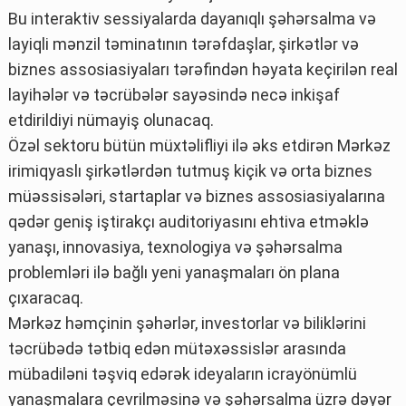
Bu interaktiv sessiyalarda dayanıqlı şəhərsalma və
layiqli mənzil təminatının tərəfdaşlar, şirkətlər və
biznes assosiasiyaları tərəfindən həyata keçirilən real
layihələr və təcrübələr sayəsində necə inkişaf
etdirildiyi nümayiş olunacaq.
Özəl sektoru bütün müxtəlifliyi ilə əks etdirən Mərkəz
irimiqyaslı şirkətlərdən tutmuş kiçik və orta biznes
müəssisələri, startaplar və biznes assosiasiyalarına
qədər geniş iştirakçı auditoriyasını ehtiva etməklə
yanaşı, innovasiya, texnologiya və şəhərsalma
problemləri ilə bağlı yeni yanaşmaları ön plana
çıxaracaq.
Mərkəz həmçinin şəhərlər, investorlar və biliklərini
təcrübədə tətbiq edən mütəxəssislər arasında
mübadiləni təşviq edərək ideyaların icrayönümlü
yanaşmalara çevrilməsinə və şəhərsalma üzrə dəyər