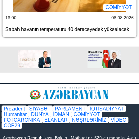
CƏMİYYƏT
16:00
08.08.2026
Sabah havanın temperaturu 40 dərəcəyədək yüksələcək
Prezident
SİYASƏT
PARLAMENT
İQTİSADİYYAT
Humanitar
DÜNYA
İDMAN
CƏMİYYƏT
FOTOXRONIKA
ELANLAR
NƏŞRLƏRİMİZ
VİDEO
COP29
Azərbaycan Respublikası, Bakı ş., Mətbuat pr. 529-cu məhəllə, 4-cü