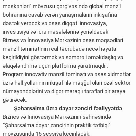
məskənləri” mövzusu çərçivəsində qlobal mənzil
böhranına cavab verən yanaşmaların inkişafına
dəstək verəcək və əsas diqqəti innovasiya,
investisiya və icra məsələlərinə yönəldəcək.
Biznes və İnnovasiya Mərkəzinin əsas məqsədləri
mənzil təminatının real təcrübədə necə həyata
keçirildiyini göstərmək və səmərəli əməkdaşlıq və
əlaqələndirmə üçün platforma yaratmaqdır.
Proqram innovativ mənzil təminatı və əsas xidmətlər
üzrə həll yollarının inkişafı ilə məşğul olan özəl sektor
nümayəndələrini və digər maraqlı tərəfləri bir araya
gətirəcək.
Şəhərsalma üzrə dəyər zənciri fəaliyyətdə
Biznes və İnnovasiya Mərkəzinin səhnəsində
“Şəhərsalma dəyər zəncirinin praktik tətbiqi”
mövzusunda 15 sessiya keçiriləcək.