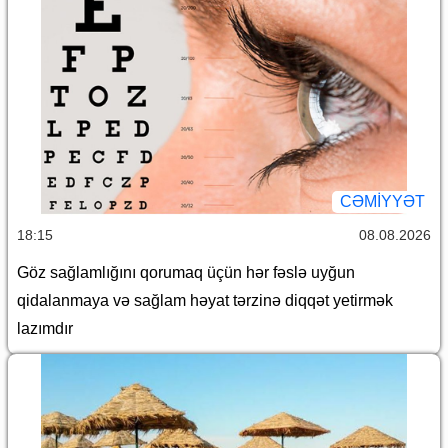
CƏMİYYƏT
18:15
08.08.2026
Göz sağlamlığını qorumaq üçün hər fəslə uyğun
qidalanmaya və sağlam həyat tərzinə diqqət yetirmək
lazımdır