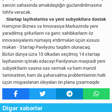
zənciri sahəsində əməkdaşlığın gücləndirilməsinə
töhfə verəcək.
Startap layihələrinə və yeni subyektlərə dəstək
Həmçinin Biznes və İnnovasiya Mərkəzində yeni
yaradılmış şirkətlərin və gənc sahibkarların öz
innovasiyalarını nümayiş etdirmələri üçün xüsusi
məkan - Startap Pavilyonu təqdim olunacaq.
Bütün dünya üzrə 10 ölkədən seçilmiş 14 startap
layihəsinin iştirakı edəcəyi Pavilyonun məqsədi yeni
subyektlərin səsinə səs vermək və həm mənzil
təminatının, həm də şəhərsalma problemlərinin həlli
üçün miqyaslanan ideyaları ön plana çıxarmaqdır.
Digər xəbərlər