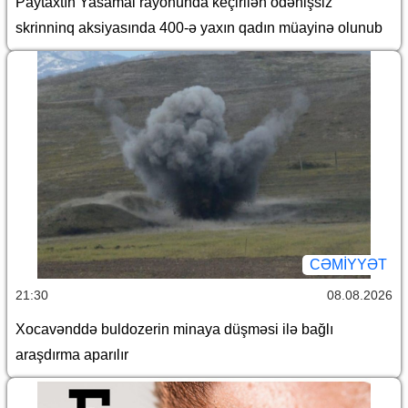
Paytaxtın Yasamal rayonunda keçirilən ödənişsiz
skrinninq aksiyasında 400-ə yaxın qadın müayinə olunub
CƏMİYYƏT
21:30
08.08.2026
Xocavənddə buldozerin minaya düşməsi ilə bağlı
araşdırma aparılır