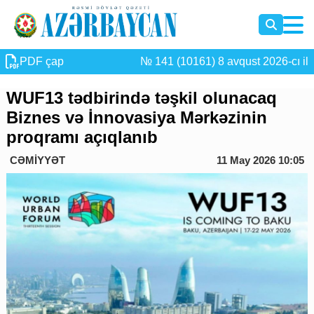
PDF çap
№ 141 (10161) 8 avqust 2026-cı il
WUF13 tədbirində təşkil olunacaq
Biznes və İnnovasiya Mərkəzinin
proqramı açıqlanıb
CƏMİYYƏT
11 May 2026 10:05