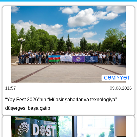
CƏMİYYƏT
11:57
09.08.2026
“Yay Fest 2026”nın “Müasir şəhərlər və texnologiya”
düşərgəsi başa çatıb