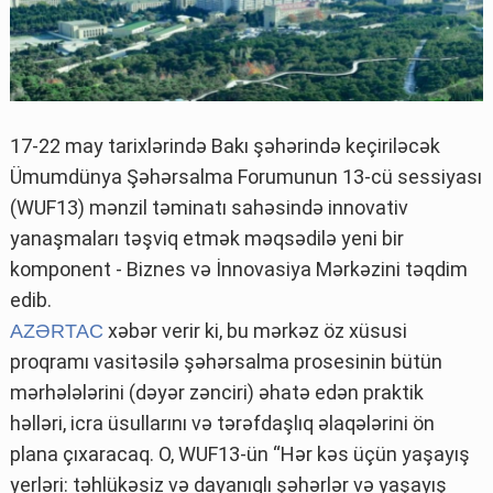
17-22 may tarixlərində Bakı şəhərində keçiriləcək
Ümumdünya Şəhərsalma Forumunun 13-cü sessiyası
(WUF13) mənzil təminatı sahəsində innovativ
yanaşmaları təşviq etmək məqsədilə yeni bir
komponent - Biznes və İnnovasiya Mərkəzini təqdim
edib.
xəbər verir ki, bu mərkəz öz xüsusi
AZƏRTAC
proqramı vasitəsilə şəhərsalma prosesinin bütün
mərhələlərini (dəyər zənciri) əhatə edən praktik
həlləri, icra üsullarını və tərəfdaşlıq əlaqələrini ön
plana çıxaracaq. O, WUF13-ün “Hər kəs üçün yaşayış
yerləri: təhlükəsiz və dayanıqlı şəhərlər və yaşayış