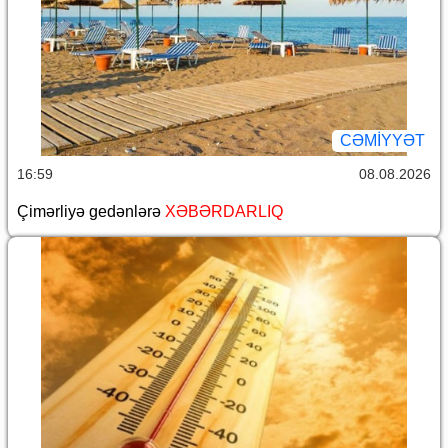
CƏMİYYƏT
16:59
08.08.2026
Çimərliyə gedənlərə
XƏBƏRDARLIQ