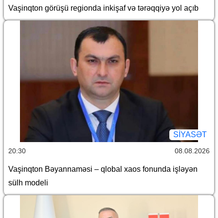
Vaşinqton görüşü regionda inkişaf və tərəqqiyə yol açıb
SİYASƏT
20:30
08.08.2026
Vaşinqton Bəyannaməsi – qlobal xaos fonunda işləyən
sülh modeli