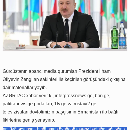
Gürcüstanın aparıcı media qurumları Prezident İlham
Əliyevin Zəngilan sakinləri ilə keçirilən görüşündəki çıxışına
dair materiallar yayıb.
AZƏRTAC xəbər verir ki, interpressnews.ge, bpn.ge,
palitranews.ge portalları, 1tv.ge və rustavi2.ge
televiziyaları dövlətimizin başçısının Ermənistan ilə bağlı
fikirlərinə geniş yer ayırıb.