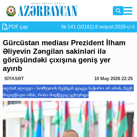
PDF çap
№ 141 (10161) 8 avqust 2026-cı il
Gürcüstan mediası Prezident İlham
Əliyevin Zəngilan sakinləri ilə
görüşündəki çıxışına geniş yer
ayırıb
SİYASƏT
10 May 2026 22:25