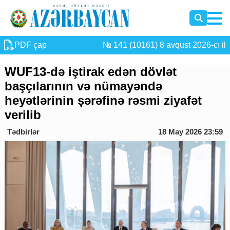
PDF çap
№ 141 (10161) 8 avqust 2026-cı il
WUF13-də iştirak edən dövlət
başçılarının və nümayəndə
heyətlərinin şərəfinə rəsmi ziyafət
verilib
Tədbirlər
18 May 2026 23:59