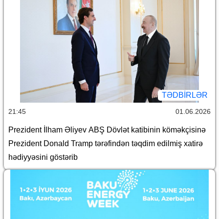
TƏDBIRLƏR
21:45
01.06.2026
Prezident İlham Əliyev ABŞ Dövlət katibinin köməkçisinə
Prezident Donald Tramp tərəfindən təqdim edilmiş xatirə
hədiyyəsini göstərib