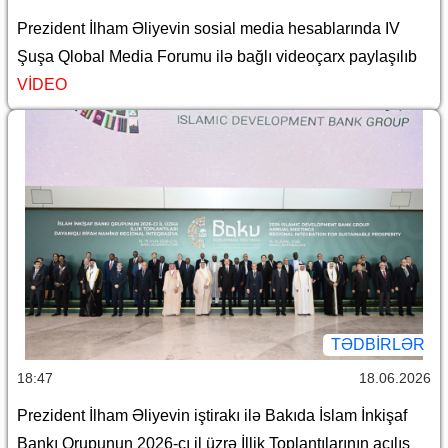
Prezident İlham Əliyevin sosial media hesablarında IV
Şuşa Qlobal Media Forumu ilə bağlı videoçarx paylaşılıb
VİDEO
TƏDBIRLƏR
18:47
18.06.2026
Prezident İlham Əliyevin iştirakı ilə Bakıda İslam İnkişaf
Bankı Qrupunun 2026-cı il üzrə İllik Toplantılarının açılış