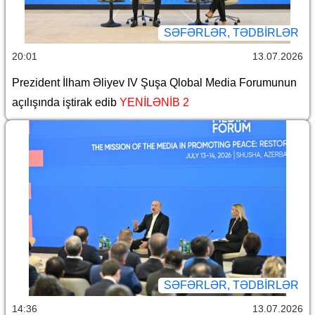
SƏFƏRLƏR, TƏDBIRLƏR
20:01
13.07.2026
Prezident İlham Əliyev IV Şuşa Qlobal Media Forumunun
açılışında iştirak edib
YENİLƏNİB 2
SƏFƏRLƏR, TƏDBIRLƏR
14:36
13.07.2026