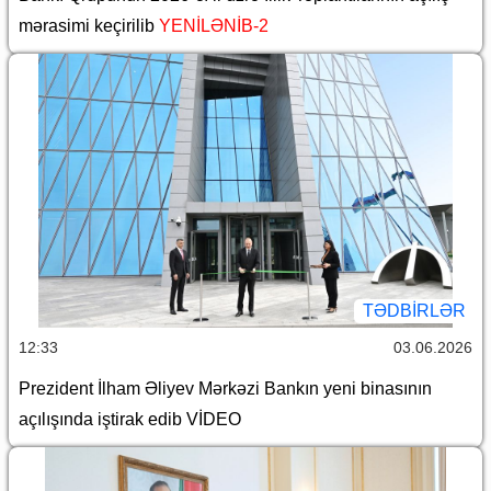
mərasimi keçirilib
YENİLƏNİB-2
TƏDBIRLƏR
12:33
03.06.2026
Prezident İlham Əliyev Mərkəzi Bankın yeni binasının
açılışında iştirak edib VİDEO