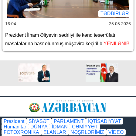
TƏDBIRLƏR
16:04
25.05.2026
Prezident İlham Əliyevin sədrliyi ilə kənd təsərrüfatı
məsələlərinə həsr olunmuş müşavirə keçirilib
YENİLƏNİB
Prezident
SİYASƏT
PARLAMENT
İQTİSADİYYAT
Humanitar
DÜNYA
İDMAN
CƏMİYYƏT
FOTOXRONIKA
ELANLAR
NƏŞRLƏRİMİZ
VİDEO