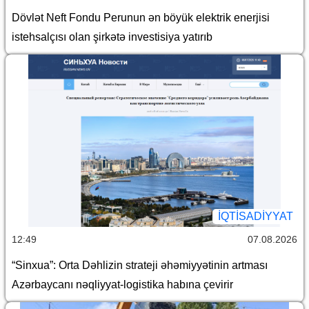
Dövlət Neft Fondu Perunun ən böyük elektrik enerjisi
istehsalçısı olan şirkətə investisiya yatırıb
İQTİSADİYYAT
12:49
07.08.2026
“Sinxua”: Orta Dəhlizin strateji əhəmiyyətinin artması
Azərbaycanı nəqliyyat-logistika habına çevirir