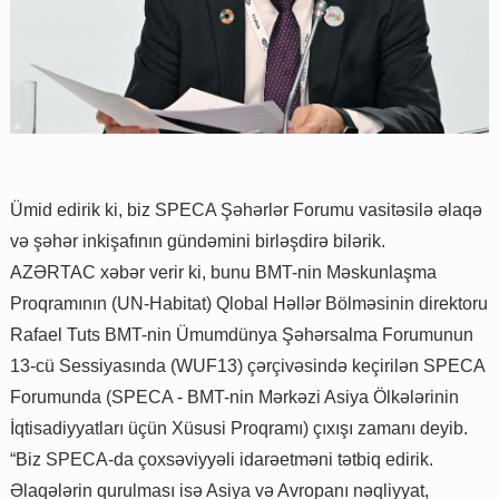
Ümid edirik ki, biz SPECA Şəhərlər Forumu vasitəsilə əlaqə
və şəhər inkişafının gündəmini birləşdirə bilərik.
AZƏRTAC xəbər verir ki, bunu BMT-nin Məskunlaşma
Proqramının (UN-Habitat) Qlobal Həllər Bölməsinin direktoru
Rafael Tuts BMT-nin Ümumdünya Şəhərsalma Forumunun
13-cü Sessiyasında (WUF13) çərçivəsində keçirilən SPECA
Forumunda (SPECA - BMT-nin Mərkəzi Asiya Ölkələrinin
İqtisadiyyatları üçün Xüsusi Proqramı) çıxışı zamanı deyib.
“Biz SPECA-da çoxsəviyyəli idarəetməni tətbiq edirik.
Əlaqələrin qurulması isə Asiya və Avropanı nəqliyyat,