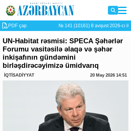
PDF çap
№ 141 (10161) 8 avqust 2026-cı il
UN-Habitat rəsmisi: SPECA Şəhərlər
Forumu vasitəsilə əlaqə və şəhər
inkişafının gündəmini
birləşdirəcəyimizə ümidvarıq
İQTİSADİYYAT
20 May 2026 14:51