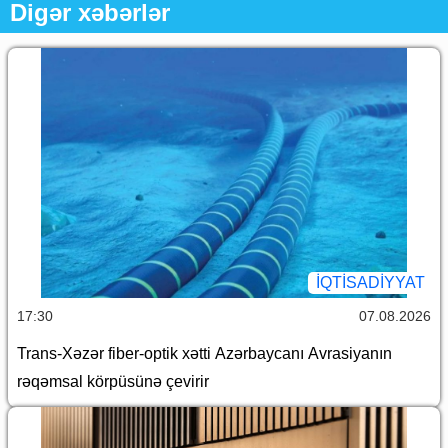
Digər xəbərlər
İQTİSADİYYAT
17:30
07.08.2026
Trans-Xəzər fiber-optik xətti Azərbaycanı Avrasiyanın
rəqəmsal körpüsünə çevirir