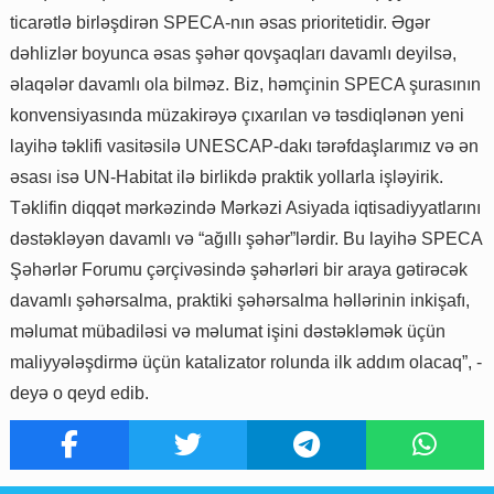
ticarətlə birləşdirən SPECA-nın əsas prioritetidir. Əgər
dəhlizlər boyunca əsas şəhər qovşaqları davamlı deyilsə,
əlaqələr davamlı ola bilməz. Biz, həmçinin SPECA şurasının
konvensiyasında müzakirəyə çıxarılan və təsdiqlənən yeni
layihə təklifi vasitəsilə UNESCAP-dakı tərəfdaşlarımız və ən
əsası isə UN-Habitat ilə birlikdə praktik yollarla işləyirik.
Təklifin diqqət mərkəzində Mərkəzi Asiyada iqtisadiyyatlarını
dəstəkləyən davamlı və “ağıllı şəhər”lərdir. Bu layihə SPECA
Şəhərlər Forumu çərçivəsində şəhərləri bir araya gətirəcək
davamlı şəhərsalma, praktiki şəhərsalma həllərinin inkişafı,
məlumat mübadiləsi və məlumat işini dəstəkləmək üçün
maliyyələşdirmə üçün katalizator rolunda ilk addım olacaq”, -
deyə o qeyd edib.