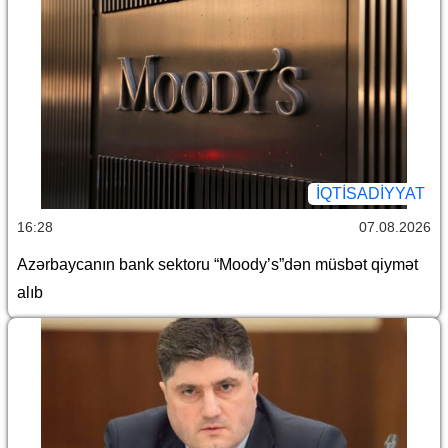
İQTİSADİYYAT
16:28
07.08.2026
Azərbaycanın bank sektoru “Moody’s”dən müsbət qiymət
alıb