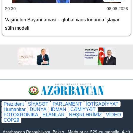
20:30
08.08.2026
Vaşinqton Bəyannaməsi – qlobal xaos fonunda işləyən
sülh modeli
Prezident
SİYASƏT
PARLAMENT
İQTİSADİYYAT
Humanitar
DÜNYA
İDMAN
CƏMİYYƏT
FOTOXRONIKA
ELANLAR
NƏŞRLƏRİMİZ
VİDEO
COP29
Azərbaycan Respublikası, Bakı ş., Mətbuat pr. 529-cu məhəllə, 4-cü