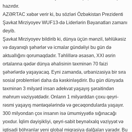
hazırdır.
AZƏRTAC xəbər verir ki, bu sözləri Özbəkistan Prezidenti
Şavkat Mirziyoyev WUF13-də Liderlərin Bəyanatları zamanı
deyib.
Şavkat Mirziyoyev bildirib ki, dünya üçün mənzil, təhlükəsiz
və dayanıqlı şəhərlər və icmalar gündəliyi bu gün də
aktuallığını qorumaqdadır. Təhlillərə əsasən, XXI əsrin
ortalarına qədər dünya əhalisinin təxminən 70 faizi
şəhərlərdə yaşayacaq. Eyni zamanda, urbanizasiya bir sıra
sosial problemləri daha da kəskinləşdirir. Bu gün dünyada
təxminən 3 milyard insan adekvat yaşayış şəraitindən
məhrum vəziyyətdədir. Onların 1 milyarddan çoxu qeyri-
rəsmi yaşayış məntəqələrində və gecəqondularda yaşayır.
300 milyondan çox insanın isə ümumiyyətlə sığınacağı
yoxdur. İqlim dəyişikliyi, qeyri-sabit beynəlxalq vəziyyət və
iqtisadi böhranlar yeni qlobal miqrasiya dalğaları yaradır. Bu