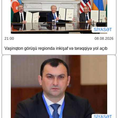
SİYASƏT
21:00
08.08.2026
Vaşinqton görüşü regionda inkişaf və tərəqqiyə yol açıb
SİYASƏT