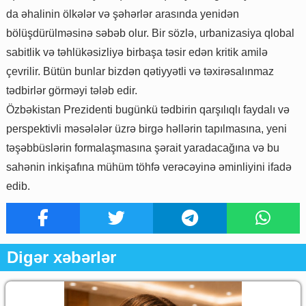
da əhalinin ölkələr və şəhərlər arasında yenidən
bölüşdürülməsinə səbəb olur. Bir sözlə, urbanizasiya qlobal
sabitlik və təhlükəsizliyə birbaşa təsir edən kritik amilə
çevrilir. Bütün bunlar bizdən qətiyyətli və təxirəsalınmaz
tədbirlər görməyi tələb edir.
Özbəkistan Prezidenti bugünkü tədbirin qarşılıqlı faydalı və
perspektivli məsələlər üzrə birgə həllərin tapılmasına, yeni
təşəbbüslərin formalaşmasına şərait yaradacağına və bu
sahənin inkişafına mühüm töhfə verəcəyinə əminliyini ifadə
edib.
Digər xəbərlər