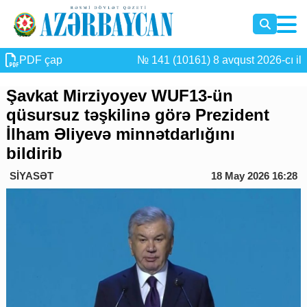
PDF çap
№ 141 (10161) 8 avqust 2026-cı il
Şavkat Mirziyoyev WUF13-ün
qüsursuz təşkilinə görə Prezident
İlham Əliyevə minnətdarlığını
bildirib
SİYASƏT
18 May 2026 16:28