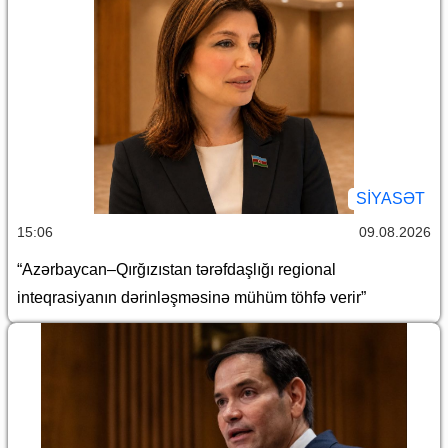
SİYASƏT
15:06
09.08.2026
“Azərbaycan–Qırğızıstan tərəfdaşlığı regional
inteqrasiyanın dərinləşməsinə mühüm töhfə verir”