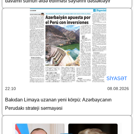
davamlı sülhün əldə edilməsi səylərini dəstəkləyir
SİYASƏT
22:10
08.08.2026
Bakıdan Limaya uzanan yeni körpü: Azərbaycanın
Perudakı strateji sərmayəsi