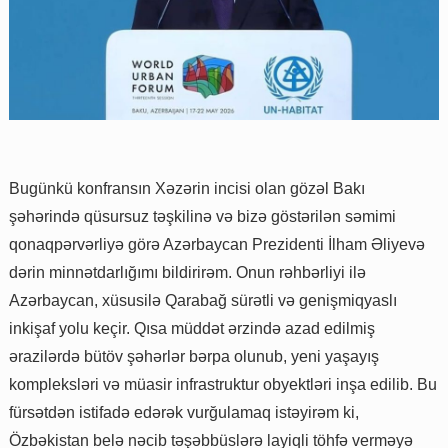
Bugünkü konfransın Xəzərin incisi olan gözəl Bakı
şəhərində qüsursuz təşkilinə və bizə göstərilən səmimi
qonaqpərvərliyə görə Azərbaycan Prezidenti İlham Əliyevə
dərin minnətdarlığımı bildirirəm. Onun rəhbərliyi ilə
Azərbaycan, xüsusilə Qarabağ sürətli və genişmiqyaslı
inkişaf yolu keçir. Qısa müddət ərzində azad edilmiş
ərazilərdə bütöv şəhərlər bərpa olunub, yeni yaşayış
kompleksləri və müasir infrastruktur obyektləri inşa edilib. Bu
fürsətdən istifadə edərək vurğulamaq istəyirəm ki,
Özbəkistan belə nəcib təşəbbüslərə layiqli töhfə verməyə