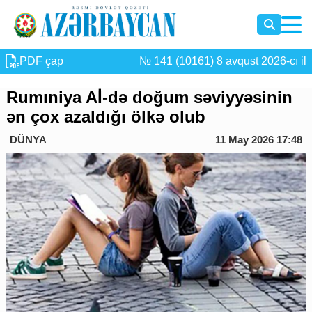
PDF çap
№ 141 (10161) 8 avqust 2026-cı il
Rumıniya Aİ-də doğum səviyyəsinin
ən çox azaldığı ölkə olub
DÜNYA
11 May 2026 17:48