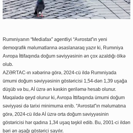
Rumıniyanın “Mediafax” agentliyi “Avrostat”ın yeni
demoqrafik məlumatlarına əsaslanaraq yazır ki, Rumıniya
Avropa İttifaqında doğum səviyyəsinin ən çox azaldığı ölkə
olub.
AZƏRTAC-ın xəbərinə görə, 2024-cü ildə Rumıniyada
ümumi doğum səviyyəsinin göstəricisi 1,54-dən 1,39 uşağa
düşüb və bu, Aİ üzrə ən kəskin geriləmə hesab olunur.
Məqalədə qeyd olunur ki, Avropa İttifaqında ümumi doğum
səviyyəsi də tarixi minimuma enib. “Avrostat”ın məlumatına
görə, 2024-cü ildə Aİ üzrə orta doğum səviyyəsinin
göstəricisi hər qadına 1,34 uşaq təşkil edib. Bu, 2001-ci ildən
bəri ən aşağı göstərici sayılır.