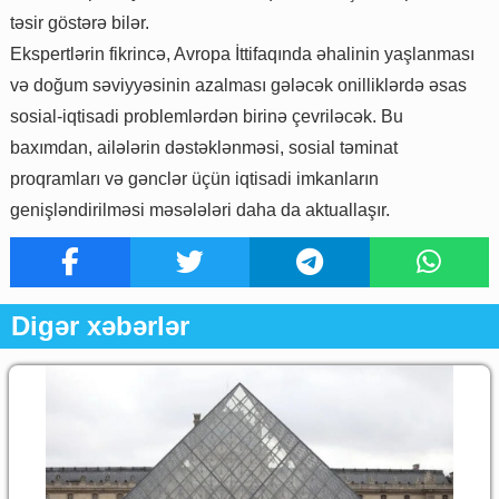
təsir göstərə bilər.
Ekspertlərin fikrincə, Avropa İttifaqında əhalinin yaşlanması
və doğum səviyyəsinin azalması gələcək onilliklərdə əsas
sosial-iqtisadi problemlərdən birinə çevriləcək. Bu
baxımdan, ailələrin dəstəklənməsi, sosial təminat
proqramları və gənclər üçün iqtisadi imkanların
genişləndirilməsi məsələləri daha da aktuallaşır.
Digər xəbərlər