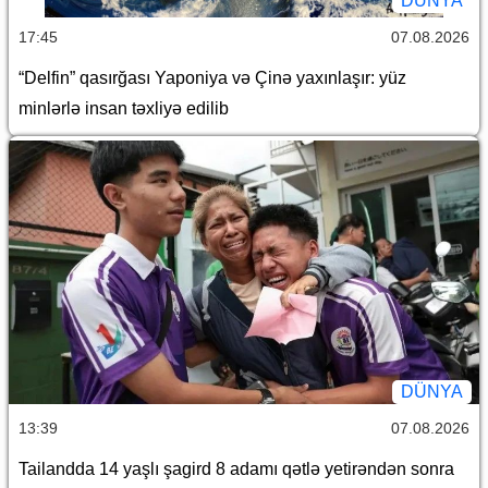
DÜNYA
17:45
07.08.2026
“Delfin” qasırğası Yaponiya və Çinə yaxınlaşır: yüz
minlərlə insan təxliyə edilib
DÜNYA
13:39
07.08.2026
Tailandda 14 yaşlı şagird 8 adamı qətlə yetirəndən sonra