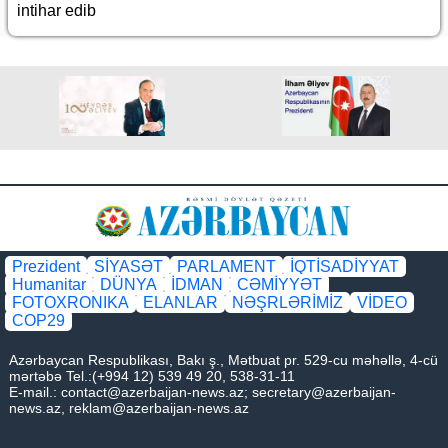
intihar edib
Prezident
SİYASƏT
PARLAMENT
İQTİSADİYYAT
Humanitar
DÜNYA
İDMAN
CƏMİYYƏT
FOTOXRONIKA
ELANLAR
NƏŞRLƏRİMİZ
VİDEO
COP29
Azərbaycan Respublikası, Bakı ş., Mətbuat pr. 529-cu məhəllə, 4-cü
mərtəbə Tel.:(+994 12) 539 49 20, 538-31-11
E-mail.:
contact@azerbaijan-news.az
;
secretary@azerbaijan-
news.az
,
reklam@azerbaijan-news.az