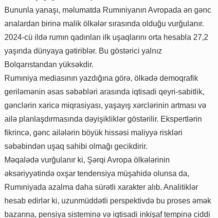
Bununla yanaşı, məlumatda Rumıniyanın Avropada ən gənc
analardan birinə malik ölkələr sırasında olduğu vurğulanır.
2024-cü ildə rumın qadınları ilk uşaqlarını orta hesabla 27,2
yaşında dünyaya gətiriblər. Bu göstərici yalnız
Bolqarıstandan yüksəkdir.
Rumıniya mediasının yazdığına görə, ölkədə demoqrafik
geriləmənin əsas səbəbləri arasında iqtisadi qeyri-sabitlik,
gənclərin xaricə miqrasiyası, yaşayış xərclərinin artması və
ailə planlaşdırmasında dəyişikliklər göstərilir. Ekspertlərin
fikrincə, gənc ailələrin böyük hissəsi maliyyə riskləri
səbəbindən uşaq sahibi olmağı gecikdirir.
Məqalədə vurğulanır ki, Şərqi Avropa ölkələrinin
əksəriyyətində oxşar tendensiya müşahidə olunsa da,
Rumıniyada azalma daha sürətli xarakter alıb. Analitiklər
hesab edirlər ki, uzunmüddətli perspektivdə bu proses əmək
bazarına, pensiya sisteminə və iqtisadi inkişaf tempinə ciddi