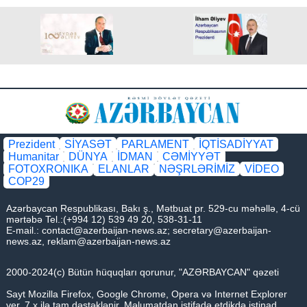
Prezident
SİYASƏT
PARLAMENT
İQTİSADİYYAT
Humanitar
DÜNYA
İDMAN
CƏMİYYƏT
FOTOXRONIKA
ELANLAR
NƏŞRLƏRİMİZ
VİDEO
COP29
Azərbaycan Respublikası, Bakı ş., Mətbuat pr. 529-cu məhəllə, 4-cü
mərtəbə Tel.:(+994 12) 539 49 20, 538-31-11
E-mail.:
contact@azerbaijan-news.az
;
secretary@azerbaijan-
news.az
,
reklam@azerbaijan-news.az
2000-2024(c) Bütün hüquqları qorunur, "AZƏRBAYCAN" qəzeti
Sayt Mozilla Firefox, Google Chrome, Opera və Internet Explorer
ver. 7.x ilə tam dəstəklənir. Məlumatdan istifadə etdikdə istinad