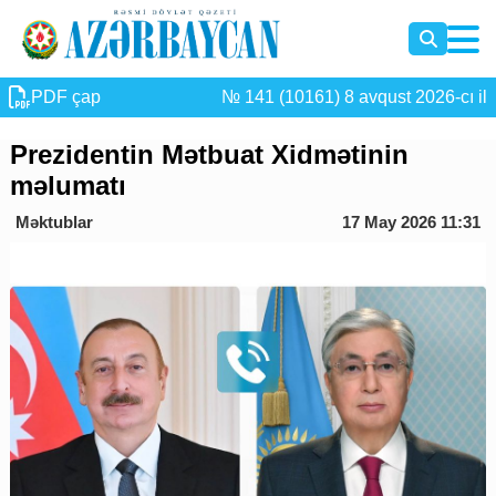
PDF çap
№ 141 (10161) 8 avqust 2026-cı il
Prezidentin Mətbuat Xidmətinin
məlumatı
Məktublar
17 May 2026 11:31