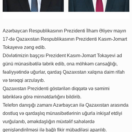
Azərbaycan Respublikasının Prezidenti İlham Əliyev mayın
17-də Qazaxıstan Respublikasının Prezidenti Kasım-Jomart
Tokayevə zəng edib.
Dövlətimizin başçısı Prezident Kasım-Jomart Tokayevi ad
günü münasibətilə təbrik edib, ona möhkəm cansağlığı,
fəaliyyətində uğurlar, qardaş Qazaxıstan xalqına daim rifah
və tərəqqi arzulayıb.
Qazaxıstan Prezidenti göstərilən diqqətə və səmimi
təbriklərə görə minnətdarlığını bildirib.
Telefon danışığı zamanı Azərbaycan ilə Qazaxıstan arasında
dostluq və qardaşlıq münasibətlərinin uğurla inkişaf etdiyi
vurğulanıb, əməkdaşlığın müxtəlif sahələrdə
genişləndirilməsi ilə bağlı fikir mübadiləsi aparılıb.