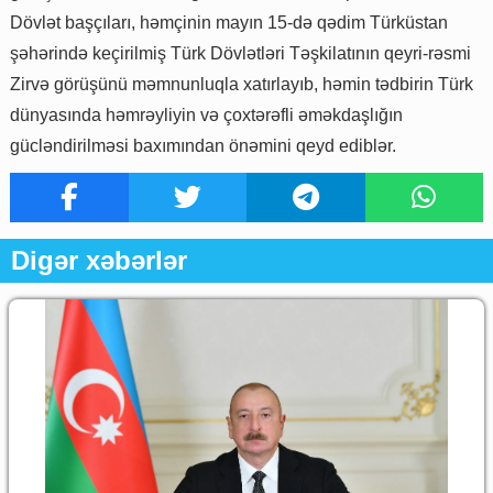
Dövlət başçıları, həmçinin mayın 15-də qədim Türküstan
şəhərində keçirilmiş Türk Dövlətləri Təşkilatının qeyri-rəsmi
Zirvə görüşünü məmnunluqla xatırlayıb, həmin tədbirin Türk
dünyasında həmrəyliyin və çoxtərəfli əməkdaşlığın
gücləndirilməsi baxımından önəmini qeyd ediblər.
Digər xəbərlər