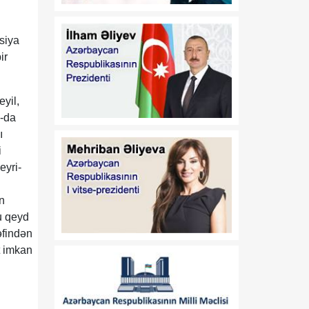
08:00
Azərbaycanın yeni dövlət
08 Avqust
davranış modeli: müdafiə
diplomatiyasından strateji
siya
təşəbbüskarlığa
ir
01:16
N.Z.Nağdəliyevin
08 Avqust
Azərbaycan
yil,
Respublikasının Estoniya
9-da
Respublikasında
ı
fövqəladə və səlahiyyətli
i
səfiri təyin edilməsi
eyri-
haqqında
01:16
n
A.A.Məhərrəmovun
08 Avqust
Azərbaycan
u qeyd
Respublikasının Estoniya
əfindən
Respublikasında
t imkan
fövqəladə və səlahiyyətli
səfiri vəzifəsindən geri
çağırılması haqqında