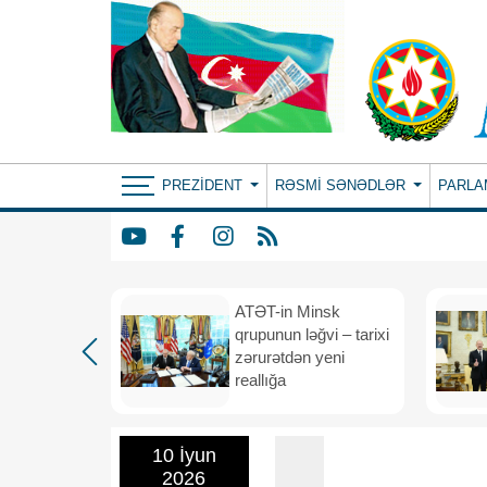
PREZIDENT
RƏSMI SƏNƏDLƏR
PARLA
ın yeni
ATƏT-in Minsk
anış
qrupunun ləğvi – tarixi
dafiə
zərurətdən yeni
asından
reallığa
rlığa
10 İyun
2026