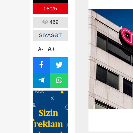
08:25
469
SİYASƏT
A+
A-