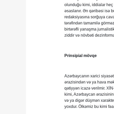
olunduğu kimi, iddialar heç
əsaslanır. Ən qəribəsi isə 
redaksiyasına sorğuya cava
tərəfindən tamamilə görmə
birtərəfli yanaşma jurnalist
ziddir və növbəti dezinform
Prinsipial mövqe
Azərbaycanın xarici siyasət
ərazisindən və ya hava məka
qətiyyən icazə verilmir. Xİ
kimi, Azərbaycan ərazisinin 
və ya digər düşmən xarakter
yoxdur. Ölkəmiz bu kimi fəa