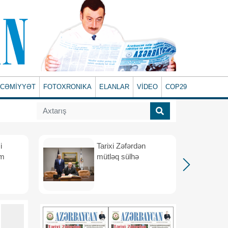
CƏMİYYƏT
FOTOXRONIKA
ELANLAR
VİDEO
COP29
i
Tarixi Zəfərdən
üm
mütləq sülhə