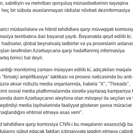
, sabitliyin və mehriban qonşuluq münasibətlərinin təşviqinə
ə heç bir sübuta əsaslanmayan iddialar növbəti dezinformasiya
Xarici müdaxilələrə və hibrid təhdidlərə qarşı müvəqqəti komissi
siya təxribatına dair bəyanat yayıb. Bəyanatda qeyd edilib ki,
hadisələr, qlobal beynəlxalq tədbirlər və ya proseslərin astana
ları tərəfindən Azərbaycana qarşı hədəflənmiş informasiya
tıq birinci hal deyil.
 apardığı monitorinq zamanı müəyyən edilib ki, adıçəkilən məqalə
"fürsətçi amplifikasiya" taktikası və prosesi nəticəsində bu anti-
üzrə əksər nüfuzlu media orqanlarında, habelə "X", "Threads",
mi sosial media platformalarında sürətlə yayılaraq kampaniya h
n sonda daim Azərbaycanın əleyhinə olan mövqeyi ilə seçilən və 
şdirdiyi media layihələrində fəaliyyət göstərən şəxsə müraciət
aqlandığını ehtimal etməyə əsas verir".
id təhdidlərə qarşı komissiya CNN-i bu məqalənin əsassızlığı b
alarını sübut edəcək faktları ictimaiyyətə təqdim etməyə çağırıb