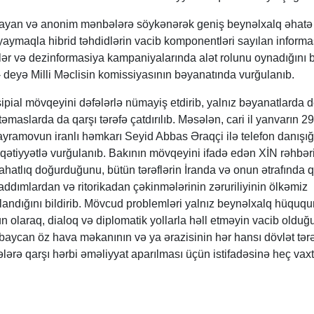
ayan və anonim mənbələrə söykənərək geniş beynəlxalq əhatə
 yaymaqla hibrid təhdidlərin vacib komponentləri sayılan informa
vlər və dezinformasiya kampaniyalarında alət rolunu oynadığını b
- deyə Milli Məclisin komissiyasının bəyanatında vurğulanıb.
pial mövqeyini dəfələrlə nümayiş etdirib, yalnız bəyanatlarda de
əmaslarda da qarşı tərəfə çatdırılıb. Məsələn, cari il yanvarın 2
Bayramovun iranlı həmkarı Seyid Abbas Əraqçi ilə telefon danışığ
ətiyyətlə vurğulanıb. Bakının mövqeyini ifadə edən XİN rəhbər
ahatlıq doğurduğunu, bütün tərəflərin İranda və onun ətrafında q
addımlardan və ritorikadan çəkinmələrinin zəruriliyinin ölkəmiz
andığını bildirib. Mövcud problemləri yalnız beynəlxalq hüququ
n olaraq, dialoq və diplomatik yollarla həll etməyin vacib olduğ
zərbaycan öz hava məkanının və ya ərazisinin hər hansı dövlət tər
ələrə qarşı hərbi əməliyyat aparılması üçün istifadəsinə heç vax