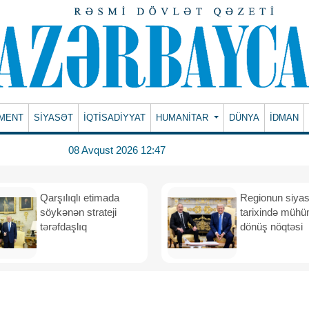
MENT
SİYASƏT
İQTİSADİYYAT
HUMANITAR
DÜNYA
İDMAN
08 Avqust 2026 12:47
Qarşılıqlı etimada
Regionun siyas
söykənən strateji
tarixində müh
tərəfdaşlıq
dönüş nöqtəsi