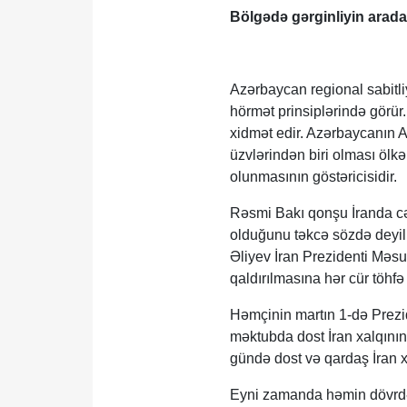
Bölgədə gərginliyin arada
Azərbaycan regional sabitli
hörmət prinsiplərində görür
xidmət edir. Azərbaycanın A
üzvlərindən biri olması ölk
olunmasının göstəricisidir.
Rəsmi Bakı qonşu İranda cər
olduğunu təkcə sözdə deyil,
Əliyev İran Prezidenti Məs
qaldırılmasına hər cür töhf
Həmçinin martın 1-də Prezi
məktubda dost İran xalqının 
gündə dost və qardaş İran x
Eyni zamanda həmin dövrdə d