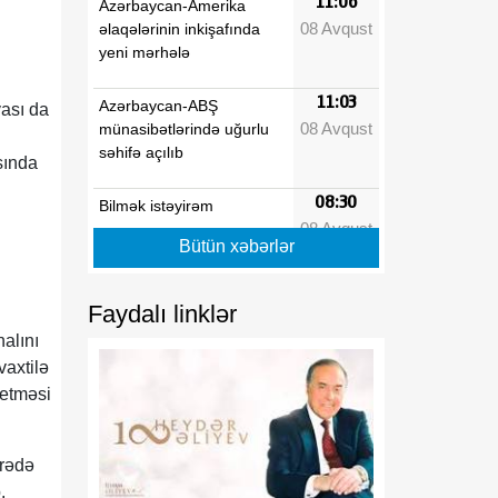
11:06
Azərbaycan-Amerika
08 Avqust
əlaqələrinin inkişafında
yeni mərhələ
11:03
Azərbaycan-ABŞ
yası da
08 Avqust
münasibətlərində uğurlu
səhifə açılıb
sında
08:30
Bilmək istəyirəm
08 Avqust
Bütün xəbərlər
08:20
Türk birliyi: tarixi
08 Avqust
yaddaşdan yeni geosiyasi
gücə doğru
Faydalı linklər
alını
08:10
Vaşinqton Zirvəsindən bir
vaxtilə
08 Avqust
il sonra: Cənubi Qafqazın
 etməsi
yeni geosiyasi nizamı və
Azərbaycanın strateji
liderliyi
arədə
.