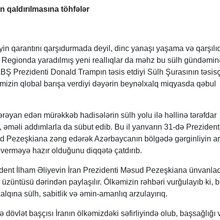
n qaldırılmasına töhfələr
yin qarantını qarşıdurmada deyil, dinc yanaşı yaşama və qarşılıq
. Regionda yaradılmış yeni reallıqlar da məhz bu sülh gündəmin
BŞ Prezidenti Donald Trampın təsis etdiyi Sülh Şurasının təsisç
əmizin qlobal barışa verdiyi dəyərin beynəlxalq miqyasda qəbul
əyan edən mürəkkəb hadisələrin sülh yolu ilə həllinə tərəfdar
 əməli addımlarla da sübut edib. Bu il yanvarın 31-də Prezident
ud Pezeşkiana zəng edərək Azərbaycanın bölgədə gərginliyin a
ə verməyə hazır olduğunu diqqətə çatdırıb.
dent İlham Əliyevin İran Prezidenti Məsud Pezeşkiana ünvanlad
üzüntüsü dərindən paylaşılır. Ölkəmizin rəhbəri vurğulayıb ki, b
alqına sülh, sabitlik və əmin-amanlıq arzulayırıq.
övlət başçısı İranın ölkəmizdəki səfirliyində olub, başsağlığı v