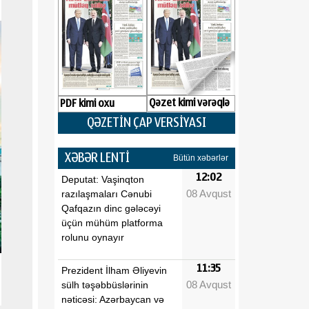
Qəzet kimi vərəqlə
PDF kimi oxu
QƏZETİN ÇAP VERSİYASI
XƏBƏR LENTİ
Bütün xəbərlər
12:02
Deputat: Vaşinqton
08 Avqust
razılaşmaları Cənubi
Qafqazın dinc gələcəyi
üçün mühüm platforma
rolunu oynayır
11:35
Prezident İlham Əliyevin
08 Avqust
sülh təşəbbüslərinin
nəticəsi: Azərbaycan və