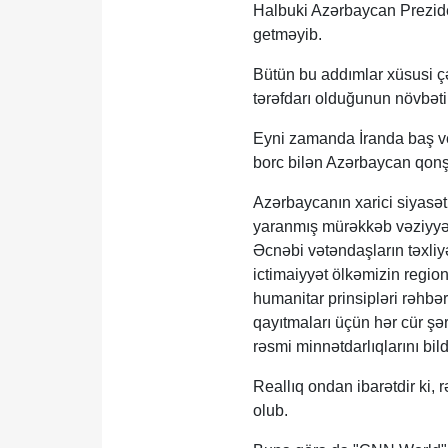
Halbuki Azərbaycan Preziden
getməyib.
Bütün bu addımlar xüsusi çə
tərəfdarı olduğunun növbəti 
Eyni zamanda İranda baş v
borc bilən Azərbaycan qonşu
Azərbaycanın xarici siyasə
yaranmış mürəkkəb vəziyyətl
Əcnəbi vətəndaşların təxli
ictimaiyyət ölkəmizin regio
humanitar prinsipləri rəhbər
qayıtmaları üçün hər cür şə
rəsmi minnətdarlıqlarını bildi
Reallıq ondan ibarətdir ki, r
olub.