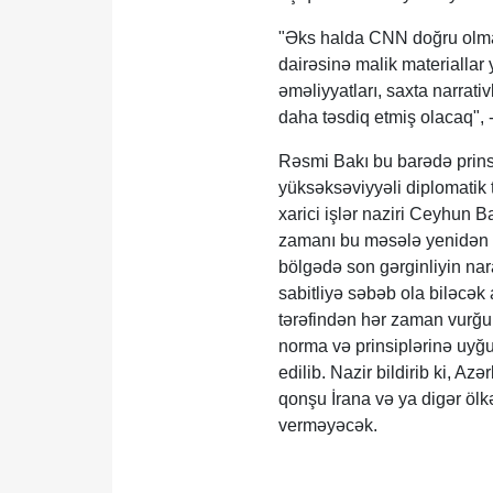
"Əks halda CNN doğru olm
dairəsinə malik materiallar
əməliyyatları, saxta narrati
daha təsdiq etmiş olacaq", 
Rəsmi Bakı bu barədə prinsi
yüksəksəviyyəli diplomatik t
xarici işlər naziri Ceyhun 
zamanı bu məsələ yenidən q
bölgədə son gərginliyin nar
sabitliyə səbəb ola biləcək 
tərəfindən hər zaman vurğul
norma və prinsiplərinə uyğu
edilib. Nazir bildirib ki, A
qonşu İrana və ya digər ölk
verməyəcək.