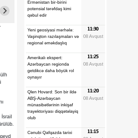
Ermənistan bir-birini
potensial tərəfdaş kimi
qəbul edir
r
11:30
Yeni geosiyasi mərhələ:
08 Avqust
Vaşinqton razılaşmaları və
regional əməkdaşlıq
r
11:25
Amerikalı ekspert:
08 Avqust
Azərbaycan regionda
getdikcə daha böyük rol
sülh
oynayır
i
11:20
Qlen Hovard: Son bir ildə
08 Avqust
ABŞ-Azərbaycan
nı
münasibətlərinin inkişaf
trayektoriyası diqqətəlayiq
İsrail
olub
ürülüb.
11:15
Cənubi Qafqazda tarixi
 qeyd