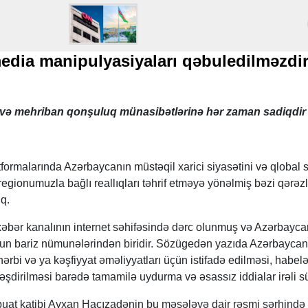
edia manipulyasiyaları qəbuledilməzdi
k və mehriban qonşuluq münasibətlərinə hər zaman sadiqdi
formalarında Azərbaycanın müstəqil xarici siyasətini və qlobal 
egionumuzla bağlı reallıqları təhrif etməyə yönəlmiş bəzi qərəzl
uq.
bər kanalının internet səhifəsində dərc olunmuş və Azərbayca
un bariz nümunələrindən biridir. Sözügedən yazıda Azərbaycan
hərbi və ya kəşfiyyat əməliyyatları üçün istifadə edilməsi, habelə 
əşdirilməsi barədə tamamilə uydurma və əsassız iddialar irəli s
ətbuat katibi Ayxan Hacızadənin bu məsələyə dair rəsmi şərhində