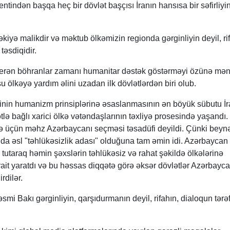
tindən başqa heç bir dövlət başçısı İranın hansısa bir səfirliyi
kiyə malikdir və məktub ölkəmizin regionda gərginliyin deyil, ri
təsdiqidir.
erən böhranlar zamanı humanitar dəstək göstərməyi özünə mən
 ölkəyə yardım əlini uzadan ilk dövlətlərdən biri olub.
tinin humanizm prinsiplərinə əsaslanmasının ən böyük sübutu İ
ə bağlı xarici ölkə vətəndaşlarının təxliyə prosesində yaşandı.
yə üçün məhz Azərbaycanı seçməsi təsadüfi deyildi. Çünki beyn
nda əsl "təhlükəsizlik adası" olduğuna tam əmin idi. Azərbaycan 
 tutaraq həmin şəxslərin təhlükəsiz və rahat şəkildə ölkələrinə
rait yaratdı və bu həssas diqqətə görə əksər dövlətlər Azərbayc
rdilər.
əsmi Bakı gərginliyin, qarşıdurmanın deyil, rifahın, dialoqun tərə