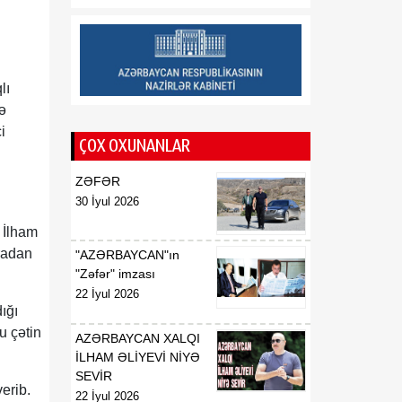
01:15
İ.Ş.Davudovun
08 Avqust
Azərbaycan
Respublikasının Pakistan
İslam Respublikasında
lı
fövqəladə və səlahiyyətli
ə
səfiri təyin edilməsi
haqqında
i
ÇOX OXUNANLAR
01:14
İ.Ş.Davudovun
ZƏFƏR
08 Avqust
Azərbaycan
30 İyul 2026
Respublikasının
Malayziyada, eyni
 İlham
zamanda Bruney
radan
"AZƏRBAYCAN"ın
Darüssalamda fövqəladə
"Zəfər" imzası
və səlahiyyətli səfiri
22 İyul 2026
vəzifəsindən geri
ığı
çağırılması haqqında
u çətin
AZƏRBAYCAN XALQI
İLHAM ƏLİYEVİ NİYƏ
01:14
X.N.Fərhadovun
SEVİR
08 Avqust
Azərbaycan
erib.
22 İyul 2026