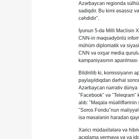
Azərbaycan regionda sülhün
sadiqdir. Bu kimi əsassız v
cəhdidir".
İyunun 5-də Milli Məclisin 
CNN-in məqsədyönlü informa
mühüm diplomatik və siyasi 
CNN və oxşar media quruluş
kampaniyasının aparılması ar
Bildirilib ki, komissiyanın
paylaşıldıqdan dərhal sonra 
Azərbaycan narrativ dünya 
"Facebook" və "Teleqram" ki
alıb: "Məqalə müəlliflərini
"Soros Fondu"nun maliyyələ
isə məsələnin haradan qayn
Xarici müdaxilələrə və hibr
açıqlama verməyə və ya iddi