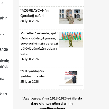
Respublikasının
nə
Malayziyada fövqəladə və
“AZƏRBAYCAN”ın
səlahiyyətli səfiri təyin
Qarabağ səfəri
edilməsi haqqında
fahın
30 İyun 2026
Müzəffər Sərkərdə, qalib
əvi
Ordu - dövlətçiliyimizin,
suverenliyimizin və ərazi
bütövlüyümüzün etibarlı
randa
qarantı
26 İyun 2026
əlxalq
dövləti
“Milli yaddaş"ın
yaddaşındakılar
ana
25 İyun 2026
fdarı
"Azərbaycan"-ın 1918-1920-ci illərdə
dərc olunan nömrələrinin
transliterasiyası