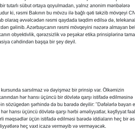
 bir tutarlı sübut ortaya qoyulmadan, yalnız anonim mənbələrə
budur ki, rəsmi Bakının bu mövzu ilə bağlı qəti təkzib mövqeyi 
b olaraq əvvəlcədən rəsmi qaydada təqdim edilsə də, telekana
zdən gəlinib. Azərbaycanın rəsmi mövqeyini nəzərə almayan be
ikanın obyektivlik, qərəzsizlik və peşəkar etika prinsiplərinə tam
asiya cəhdindən başqa bir şey deyil.
 kursunda sarsılmaz və dəyişməz bir prinsip var. Ölkəmizin
nından hər hansı üçüncü bir dövlətə qarşı istifadə edilməsinə
N-in sözügedən şərhində də bu barədə deyilir: "Dəfələrlə bəyan e
hər hansı üçüncü dövlətə qarşı hərbi əməliyyatlar, kəşfiyyat fəal
li məqsədlər üçün istifadə edilməsi barədə iddiaların heç bir əs
liyyətlərə heç vaxt icazə verməyib və verməyəcək.