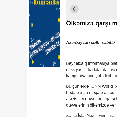
Ölkəmizə qarşı m
Azərbaycan sülh, sabitli
Beynəlxalq informasiya plat
missiyasını hədəfə alan və r
kampaniyaların şahidi olur
Bu günlərdə "CNN World" xə
hədəfə alan məqalə də bun
ərazisinin guya İrana qarşı 
qüvvələrinin ölkəmizdə yerl
Xarici İşlər Nazirliyinin m