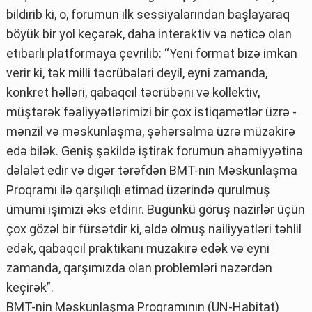
bildirib ki, o, forumun ilk sessiyalarından başlayaraq
böyük bir yol keçərək, daha interaktiv və nəticə olan
etibarlı platformaya çevrilib: “Yeni format bizə imkan
verir ki, tək milli təcrübələri deyil, eyni zamanda,
konkret həlləri, qabaqcıl təcrübəni və kollektiv,
müştərək fəaliyyətlərimizi bir çox istiqamətlər üzrə -
mənzil və məskunlaşma, şəhərsalma üzrə müzakirə
edə bilək. Geniş şəkildə iştirak forumun əhəmiyyətinə
dəlalət edir və digər tərəfdən BMT-nin Məskunlaşma
Proqramı ilə qarşılıqlı etimad üzərində qurulmuş
ümumi işimizi əks etdirir. Bugünkü görüş nazirlər üçün
çox gözəl bir fürsətdir ki, əldə olmuş nailiyyətləri təhlil
edək, qabaqcıl praktikanı müzakirə edək və eyni
zamanda, qarşımızda olan problemləri nəzərdən
keçirək”.
BMT-nin Məskunlaşma Proqramının (UN-Habitat)