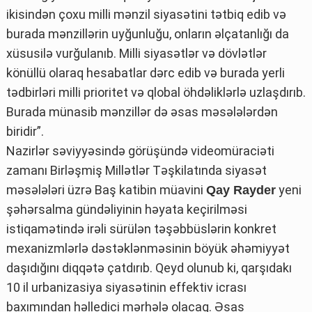
ikisindən çoxu milli mənzil siyasətini tətbiq edib və
burada mənzillərin uyğunluğu, onların əlçatanlığı da
xüsusilə vurğulanıb. Milli siyasətlər və dövlətlər
könüllü olaraq hesabatlar dərc edib və burada yerli
tədbirləri milli prioritet və qlobal öhdəliklərlə uzlaşdırıb.
Burada münasib mənzillər də əsas məsələlərdən
biridir”.
Nazirlər səviyyəsində görüşündə videomüraciəti
zamanı Birləşmiş Millətlər Təşkilatında siyasət
məsələləri üzrə Baş katibin müavini
yeni
Qay Rayder
şəhərsalma gündəliyinin həyata keçirilməsi
istiqamətində irəli sürülən təşəbbüslərin konkret
mexanizmlərlə dəstəklənməsinin böyük əhəmiyyət
daşıdığını diqqətə çatdırıb. Qeyd olunub ki, qarşıdakı
10 il urbanizasiya siyasətinin effektiv icrası
baxımından həlledici mərhələ olacaq. Əsas