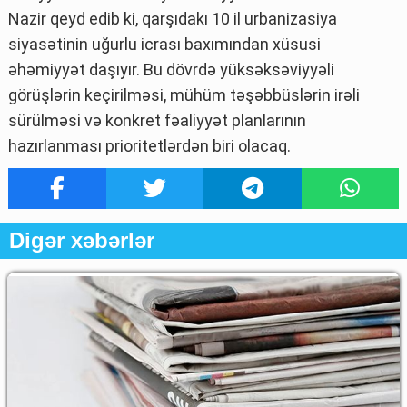
Nazir qeyd edib ki, qarşıdakı 10 il urbanizasiya
siyasətinin uğurlu icrası baxımından xüsusi
əhəmiyyət daşıyır. Bu dövrdə yüksəksəviyyəli
görüşlərin keçirilməsi, mühüm təşəbbüslərin irəli
sürülməsi və konkret fəaliyyət planlarının
hazırlanması prioritetlərdən biri olacaq.
Digər xəbərlər