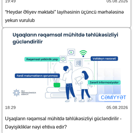
19:49
05.08.2026
“Heydər Əliyev məktəbi” layihəsinin üçüncü mərhələsinə
yekun vurulub
CƏMİYYƏT
18:29
05.08.2026
Uşaqların rəqəmsal mühitdə təhlükəsizliyi gücləndirilir -
Dəyişikliklər nəyi ehtiva edir?