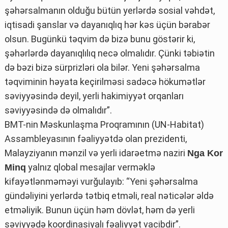
şəhərsalmanın olduğu bütün yerlərdə sosial vəhdət,
iqtisadi şanslar və dayanıqlıq hər kəs üçün bərabər
olsun. Bugünkü təqvim də bizə bunu göstərir ki,
şəhərlərdə dayanıqlılıq necə olmalıdır. Çünki təbiətin
də bəzi bizə sürprizləri ola bilər. Yeni şəhərsalma
təqviminin həyata keçirilməsi sadəcə hökumətlər
səviyyəsində deyil, yerli hakimiyyət orqanları
səviyyəsində də olmalıdır”.
BMT-nin Məskunlaşma Proqramının (UN-Habitat)
Assambleyasının fəaliyyətdə olan prezidenti,
Malayziyanın mənzil və yerli idarəetmə naziri
Nga Kor
yalnız qlobal mesajlar verməklə
Minq
kifayətlənməməyi vurğulayıb: “Yeni şəhərsalma
gündəliyini yerlərdə tətbiq etməli, real nəticələr əldə
etməliyik. Bunun üçün həm dövlət, həm də yerli
səviyyədə koordinasiyalı fəaliyyət vacibdir”.