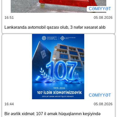
CƏMİYYƏT
16:51
05.08.2026
Lənkəranda avtomobil qəzası olub, 3 nəfər xəsarət alıb
CƏMİYYƏT
16:44
05.08.2026
Bir əsrlik xidmət: 107 il əmək hüquqlarının keşiyində