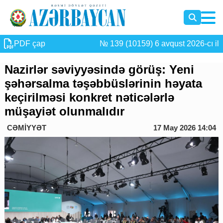
PDF çap
№ 139 (10159) 6 avqust 2026-cı il
Nazirlər səviyyəsində görüş: Yeni
şəhərsalma təşəbbüslərinin həyata
keçirilməsi konkret nəticələrlə
müşayiət olunmalıdır
CƏMİYYƏT
17 May 2026 14:04