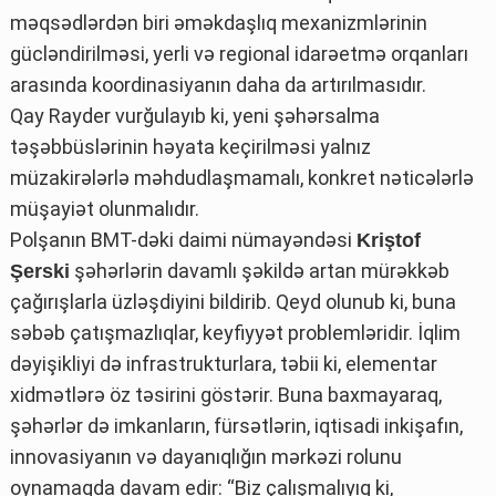
məqsədlərdən biri əməkdaşlıq mexanizmlərinin
gücləndirilməsi, yerli və regional idarəetmə orqanları
arasında koordinasiyanın daha da artırılmasıdır.
Qay Rayder vurğulayıb ki, yeni şəhərsalma
təşəbbüslərinin həyata keçirilməsi yalnız
müzakirələrlə məhdudlaşmamalı, konkret nəticələrlə
müşayiət olunmalıdır.
Polşanın BMT-dəki daimi nümayəndəsi
Kriştof
şəhərlərin davamlı şəkildə artan mürəkkəb
Şerski
çağırışlarla üzləşdiyini bildirib. Qeyd olunub ki, buna
səbəb çatışmazlıqlar, keyfiyyət problemləridir. İqlim
dəyişikliyi də infrastrukturlara, təbii ki, elementar
xidmətlərə öz təsirini göstərir. Buna baxmayaraq,
şəhərlər də imkanların, fürsətlərin, iqtisadi inkişafın,
innovasiyanın və dayanıqlığın mərkəzi rolunu
oynamaqda davam edir: “Biz çalışmalıyıq ki,