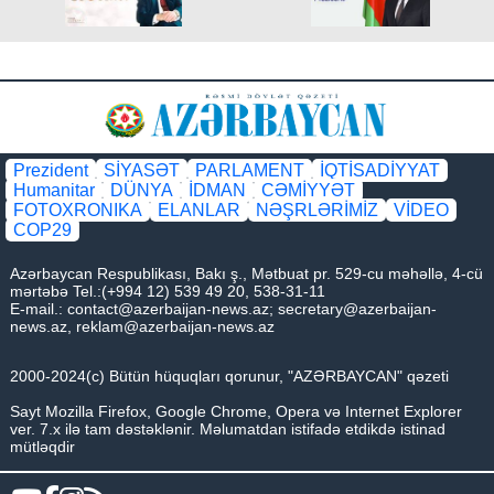
Prezident
SİYASƏT
PARLAMENT
İQTİSADİYYAT
Humanitar
DÜNYA
İDMAN
CƏMİYYƏT
FOTOXRONIKA
ELANLAR
NƏŞRLƏRİMİZ
VİDEO
COP29
Azərbaycan Respublikası, Bakı ş., Mətbuat pr. 529-cu məhəllə, 4-cü
mərtəbə Tel.:(+994 12) 539 49 20, 538-31-11
E-mail.:
contact@azerbaijan-news.az
;
secretary@azerbaijan-
news.az
,
reklam@azerbaijan-news.az
2000-2024(c) Bütün hüquqları qorunur, "AZƏRBAYCAN" qəzeti
Sayt Mozilla Firefox, Google Chrome, Opera və Internet Explorer
ver. 7.x ilə tam dəstəklənir. Məlumatdan istifadə etdikdə istinad
mütləqdir