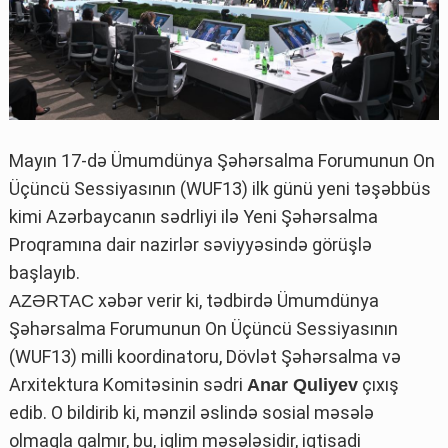
Mayın 17-də Ümumdünya Şəhərsalma Forumunun On
Üçüncü Sessiyasının (WUF13) ilk günü yeni təşəbbüs
kimi Azərbaycanın sədrliyi ilə Yeni Şəhərsalma
Proqramına dair nazirlər səviyyəsində görüşlə
başlayıb.
xəbər verir ki, tədbirdə Ümumdünya
AZƏRTAC
Şəhərsalma Forumunun On Üçüncü Sessiyasının
(WUF13) milli koordinatoru, Dövlət Şəhərsalma və
Arxitektura Komitəsinin sədri
çıxış
Anar Quliyev
edib. O bildirib ki, mənzil əslində sosial məsələ
olmaqla qalmır, bu, iqlim məsələsidir, iqtisadi