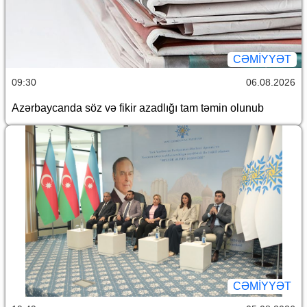
CƏMİYYƏT
09:30
06.08.2026
Azərbaycanda söz və fikir azadlığı tam təmin olunub
CƏMİYYƏT