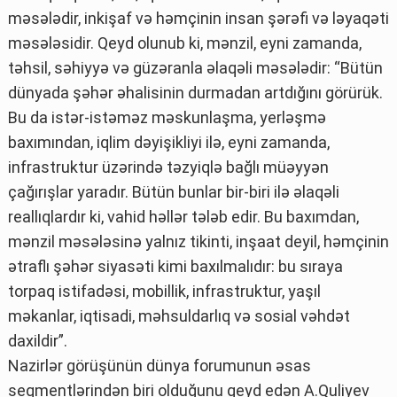
məsələdir, inkişaf və həmçinin insan şərəfi və ləyaqəti
məsələsidir. Qeyd olunub ki, mənzil, eyni zamanda,
təhsil, səhiyyə və güzəranla əlaqəli məsələdir: “Bütün
dünyada şəhər əhalisinin durmadan artdığını görürük.
Bu da istər-istəməz məskunlaşma, yerləşmə
baxımından, iqlim dəyişikliyi ilə, eyni zamanda,
infrastruktur üzərində təzyiqlə bağlı müəyyən
çağırışlar yaradır. Bütün bunlar bir-biri ilə əlaqəli
reallıqlardır ki, vahid həllər tələb edir. Bu baxımdan,
mənzil məsələsinə yalnız tikinti, inşaat deyil, həmçinin
ətraflı şəhər siyasəti kimi baxılmalıdır: bu sıraya
torpaq istifadəsi, mobillik, infrastruktur, yaşıl
məkanlar, iqtisadi, məhsuldarlıq və sosial vəhdət
daxildir”.
Nazirlər görüşünün dünya forumunun əsas
seqmentlərindən biri olduğunu qeyd edən A.Quliyev