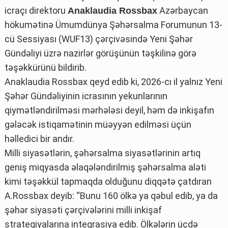
icraçı direktoru
Azərbaycan
Anaklaudia Rossbax
hökumətinə Ümumdünya Şəhərsalma Forumunun 13-
cü Sessiyası (WUF13) çərçivəsində Yeni Şəhər
Gündəliyi üzrə nazirlər görüşünün təşkilinə görə
təşəkkürünü bildirib.
Anaklaudia Rossbax qeyd edib ki, 2026-cı il yalnız Yeni
Şəhər Gündəliyinin icrasının yekunlarının
qiymətləndirilməsi mərhələsi deyil, həm də inkişafın
gələcək istiqamətinin müəyyən edilməsi üçün
həlledici bir andır.
Milli siyasətlərin, şəhərsalma siyasətlərinin artıq
geniş miqyasda əlaqələndirilmiş şəhərsalma aləti
kimi təşəkkül tapmaqda olduğunu diqqətə çatdıran
A.Rossbax deyib: “Bunu 160 ölkə ya qəbul edib, ya da
şəhər siyasəti çərçivələrini milli inkişaf
strategiyalarına inteqrasiya edib. Ölkələrin üçdə