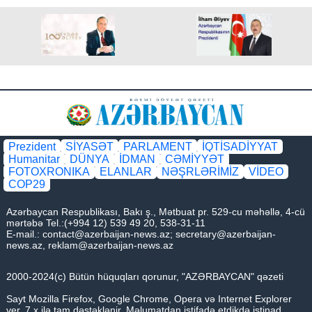
Prezident
SİYASƏT
PARLAMENT
İQTİSADİYYAT
Humanitar
DÜNYA
İDMAN
CƏMİYYƏT
FOTOXRONIKA
ELANLAR
NƏŞRLƏRİMİZ
VİDEO
COP29
Azərbaycan Respublikası, Bakı ş., Mətbuat pr. 529-cu məhəllə, 4-cü
mərtəbə Tel.:(+994 12) 539 49 20, 538-31-11
E-mail.:
contact@azerbaijan-news.az
;
secretary@azerbaijan-
news.az
,
reklam@azerbaijan-news.az
2000-2024(c) Bütün hüquqları qorunur, "AZƏRBAYCAN" qəzeti
Sayt Mozilla Firefox, Google Chrome, Opera və Internet Explorer
ver. 7.x ilə tam dəstəklənir. Məlumatdan istifadə etdikdə istinad