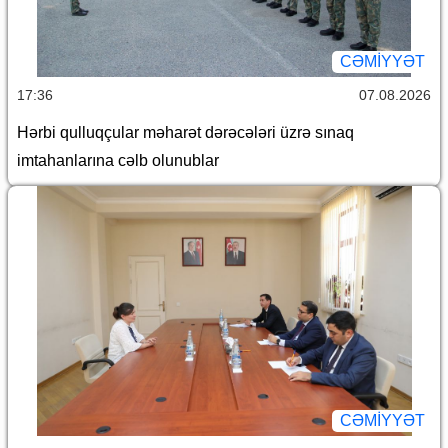
CƏMİYYƏT
17:36
07.08.2026
Hərbi qulluqçular məharət dərəcələri üzrə sınaq
imtahanlarına cəlb olunublar
CƏMİYYƏT