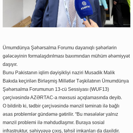
Ümumdünya Şəhərsalma Forumu dayanıqlı şəhərlərin
gələcəyinin formalaşdırılması baxımından mühüm əhəmiyyət
daşıyır.
Bunu Pakistanın iqlim dəyişikliyi naziri Musadik Malik
Bakıda keçirilən Birləşmiş Millətlər Təşkilatının Ümumdünya
Şəhərsalma Forumunun 13-cü Sessiyası (WUF13)
çərçivəsində AZƏRTAC-a məxsusi açıqlamasında deyib.
O bildirib ki, tədbir çərçivəsində mənzil təminatı ilə bağlı
əsas problemlər gündəmə gətirilir. “Bu məsələlər yalnız
mənzil problemi ilə məhdudlaşmır. Buraya sosial
infrastruktur, səhiyyəyə çıxış, təhsil imkanları da daxildir.