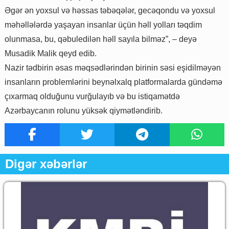
Əgər ən yoxsul və həssas təbəqələr, gecəqondu və yoxsul
məhəllələrdə yaşayan insanlar üçün həll yolları təqdim
olunmasa, bu, qəbuledilən həll sayıla bilməz”, – deyə
Musadik Malik qeyd edib.
Nazir tədbirin əsas məqsədlərindən birinin səsi eşidilməyən
insanların problemlərini beynəlxalq platformalarda gündəmə
çıxarmaq olduğunu vurğulayıb və bu istiqamətdə
Azərbaycanın rolunu yüksək qiymətləndirib.
Digər xəbərlər