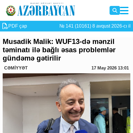
PDF çap
№ 141 (10161) 8 avqust 2026-cı il
Musadik Malik: WUF13-də mənzil
təminatı ilə bağlı əsas problemlər
gündəmə gətirilir
CƏMİYYƏT
17 May 2026 13:01