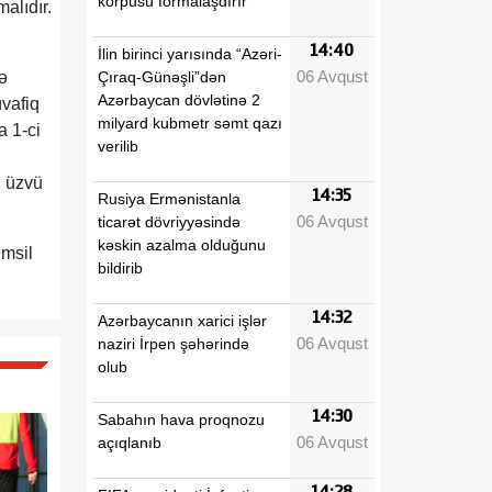
körpüsü formalaşdırır
alıdır.
14:40
İlin birinci yarısında “Azəri-
06 Avqust
Çıraq-Günəşli”dən
ə
Azərbaycan dövlətinə 2
üvafiq
milyard kubmetr səmt qazı
 1-ci
verilib
n üzvü
14:35
Rusiya Ermənistanla
06 Avqust
ticarət dövriyyəsində
kəskin azalma olduğunu
əmsil
bildirib
14:32
Azərbaycanın xarici işlər
06 Avqust
naziri İrpen şəhərində
olub
14:30
Sabahın hava proqnozu
06 Avqust
açıqlanıb
14:28