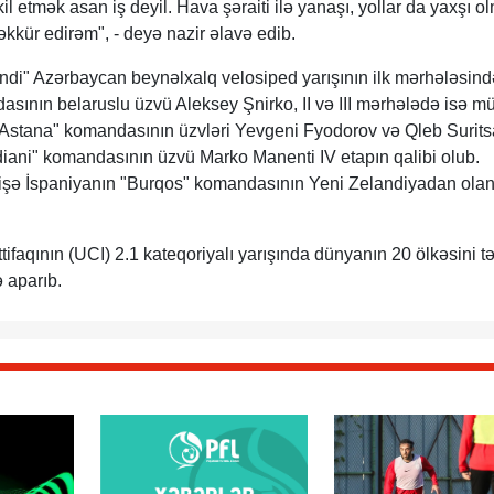
l etmək asan iş deyil. Hava şəraiti ilə yanaşı, yollar da yaxşı olm
əkkür edirəm", - deyə nazir əlavə edib.
di" Azərbaycan beynəlxalq velosiped yarışının ilk mərhələsind
asının belaruslu üzvü Aleksey Şnirko, II və III mərhələdə isə m
Astana" komandasının üzvləri Yevgeni Fyodorov və Qleb Suritsa
ardiani" komandasının üzvü Marko Manenti IV etapın qalibi olub.
işə İspaniyanın "Burqos" komandasının Yeni Zelandiyadan ola
tifaqının (UCI) 2.1 kateqoriyalı yarışında dünyanın 20 ölkəsini t
 aparıb.