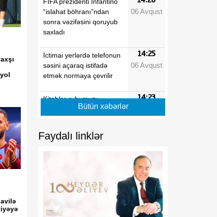
FIFA prezidenti İnfantino
06 Avqust
“islahat böhranı”ndan
sonra vəzifəsini qoruyub
saxladı
14:25
İctimai yerlərdə telefonun
axşı
06 Avqust
səsini açaraq istifadə
yol
etmək normaya çevrilir
14:23
Kitablar ruhumuzu
Bütün xəbərlər
06 Avqust
həqiqətən müalicə edə
bilirmi?
Faydalı linklər
14:21
Xərçəng hüceyrələrinin
06 Avqust
immunitetdən yayınma
sistemi aşkarlanıb
14:20
Xəbərdarlıq: isti havalarda
06 Avqust
idman etmək səhhət üçün
avilə
risk yaradır
iyəyə