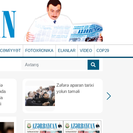
CƏMİYYƏT
FOTOXRONIKA
ELANLAR
VİDEO
COP29
lə
Zəfərə aparan tarixi
nda
yolun təməli
da
i