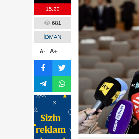
15:22
681
İDMAN
A+
A-