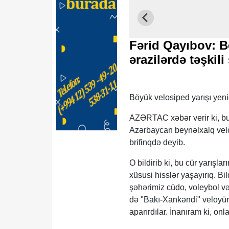
Fərid Qayıbov: B
ərazilərdə təşkili
Böyük velosiped yarışı yen
AZƏRTAC xəbər verir ki, bu
Azərbaycan beynəlxalq velo
brifinqdə deyib.
O bildirib ki, bu cür yarışla
xüsusi hisslər yaşayırıq. Bi
şəhərimiz cüdo, voleybol v
də "Bakı-Xankəndi" veloyürü
aparırdılar. İnanıram ki, on