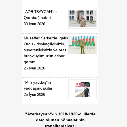
“AZƏRBAYCAN”ın
Qarabağ səfəri
30 İyun 2026
Müzəffər Sərkərdə, qalib
Ordu - dövlətçiliyimizin,
suverenliyimizin və ərazi
bütövlüyümüzün etibarlı
qarantı
26 İyun 2026
“Milli yaddaş"ın
yaddaşındakılar
25 İyun 2026
"Azərbaycan"-ın 1918-1920-ci illərdə
dərc olunan nömrələrinin
transliterasiyası