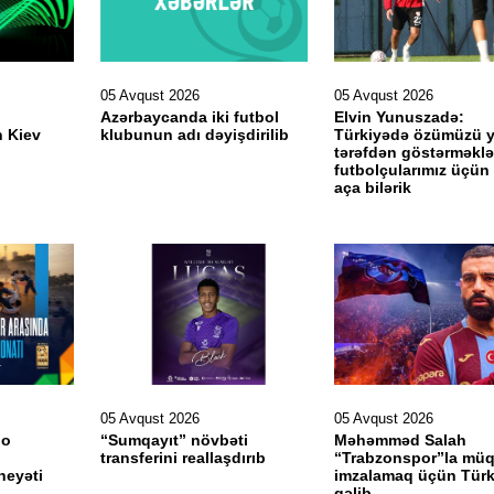
05 Avqust 2026
05 Avqust 2026
Azərbaycanda iki futbol
Elvin Yunuszadə:
 Kiev
klubunun adı dəyişdirilib
Türkiyədə özümüzü y
tərəfdən göstərməklə
futbolçularımız üçün 
aça bilərik
05 Avqust 2026
05 Avqust 2026
do
“Sumqayıt” növbəti
Məhəmməd Salah
transferini reallaşdırıb
“Trabzonspor”la müq
heyəti
imzalamaq üçün Türk
gəlib