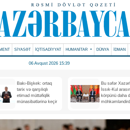
MENT
SİYASƏT
İQTİSADİYYAT
HUMANITAR
DÜNYA
İDMAN
06 Avqust 2026 15:39
Bakı-Bişkek: ortaq
Bu səfər Xəzər
tarix və qarşılıqlı
İssık-Kul arası
etimad müttəfiqlik
körpünü daha 
münasibətlərinə keçir
möhkəmləndird