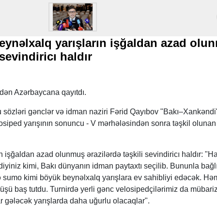
eynəlxalq yarışların işğaldan azad olu
 sevindiricı haldır
idən Azərbaycana qayıtdı.
 sözləri gənclər və idman naziri Fərid Qayıbov "Bakı–Xankəndi
siped yarışının sonuncu - V mərhələsindən sonra təşkil olunan
rın işğaldan azad olunmuş ərazilərdə təşkili sevindiricı haldır: "H
ldiyiniz kimi, Bakı dünyanın idman paytaxtı seçilib. Bununla bağlı
ə sumo kimi böyük beynəlxalq yarışlara ev sahibliyi edəcək. Hə
şü baş tutdu. Turnirdə yerli gənc velosipedçilərimiz da mübari
lar gələcək yarışlarda daha uğurlu olacaqlar".