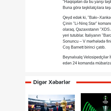
"Həqiqətən də bu yarışı təşki
Buna görə təşkilatçılara təş
Qeyd edək ki, "Bakı–Xankən
Çinin "Li-Ninq Star" komand
olaraq, Qazaxıstanın "XDS 
yeri tutublar. İtaliyanın "B
Sonuncu – V mərhələdə fin
Coş Barnett birinci çatıb.
Beynəlxalq Velosipedçilər İt
edən 24 komanda mübarizə
Digər Xəbərlər