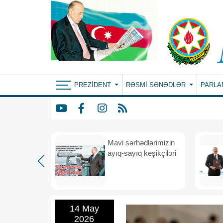
PREZIDENT
RƏSMI SƏNƏDLƏR
PARLA
Mavi sərhədlərimizin
nın
ayıq-sayıq keşikçiləri
eni dövr
14 May
2026