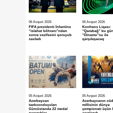
06 Avqust 2026
06 Avqust 2026
FIFA prezidenti İnfantino
Konfrans Liqası:
“islahat böhranı”ndan
“Qarabağ” bu gün
sonra vəzifəsini qoruyub
“Dinamo”su ilə
saxladı
qarşılaşacaq
05 Avqust 2026
05 Avqust 2026
Azərbaycan
Azərbaycanın cü
taekvondoçuları
millisinin dünya
Gürcüstanda 22 medal
çempionatı üçün 
qazanıblar
açıqlanıb