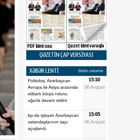
Qəzet kimi vərəqlə
PDF kimi oxu
QƏZETİN ÇAP VERSİYASI
XƏBƏR LENTİ
Bütün xəbərlər
15:10
Politoloq: Azərbaycan
06 Avqust
Avropa ilə Asiya arasında
etibarlı körpü rolunu
uğurla davam etdirir
15:05
bp-də işləyən Azərbaycan
06 Avqust
vətəndaşlarının sayı
açıqlanıb