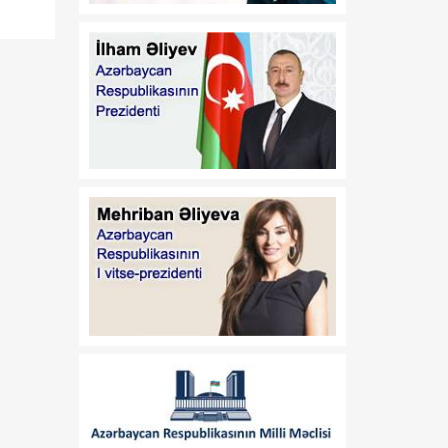
14:19
BMT: 49 milyon insan
06 Avqust
ərzaq çatışmazlığı riski ilə
üz-üzə qala bilər
14:18
“The Washington Post”:
06 Avqust
“Avropa "Patriot"
raketlərini Ukraynaya
verməkdən imtina edib”
14:00
Sibiqa: Qara dənizdə
06 Avqust
Azərbaycan
vətəndaşlarının həlak
olması ilə əlaqədar dərin
kədər hissi keçiririk
13:59
İlin birinci yarısında “Azəri-
06 Avqust
Çıraq-Günəşli”dən hasilat
59 milyon barel olub
13:57