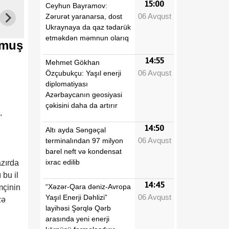
15:00
Ceyhun Bayramov:
06 Avqust
Zərurət yaranarsa, dost
Ukraynaya da qaz tədarük
etməkdən məmnun olarıq
nmuş
14:55
Mehmet Gökhan
06 Avqust
Özçubukçu: Yaşıl enerji
diplomatiyası
Azərbaycanın geosiyasi
çəkisini daha da artırır
"
14:50
Altı ayda Səngəçal
06 Avqust
terminalından 97 milyon
barel neft və kondensat
ixrac edilib
azırda
 bu il
14:45
“Xəzər-Qara dəniz-Avropa
mçinin
06 Avqust
Yaşıl Enerji Dəhlizi”
zə
layihəsi Şərqlə Qərb
arasında yeni enerji