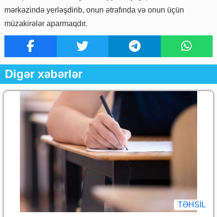
mərkəzində yerləşdirib, onun ətrafında və onun üçün
müzakirələr aparmaqdır.
Digər xəbərlər
TƏHSIL