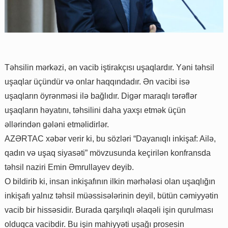
Təhsilin mərkəzi, ən vacib iştirakçısı uşaqlardır. Yəni təhsil
uşaqlar üçündür və onlar haqqındadır. Ən vacibi isə
uşaqların öyrənməsi ilə bağlıdır. Digər maraqlı tərəflər
uşaqların həyatını, təhsilini daha yaxşı etmək üçün
əllərindən gələni etməlidirlər.
AZƏRTAC xəbər verir ki, bu sözləri “Dayanıqlı inkişaf: Ailə,
qadın və uşaq siyasəti” mövzusunda keçirilən konfransda
təhsil naziri Emin Əmrullayev deyib.
O bildirib ki, insan inkişafının ilkin mərhələsi olan uşaqlığın
inkişafı yalnız təhsil müəssisələrinin deyil, bütün cəmiyyətin
vacib bir hissəsidir. Burada qarşılıqlı əlaqəli işin qurulması
olduqca vacibdir. Bu işin mahiyyəti uşağı prosesin