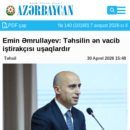
PDF çap
№ 140 (10160) 7 avqust 2026-cı il
Emin Əmrullayev: Təhsilin ən vacib
iştirakçısı uşaqlardır
Təhsil
30 Aprel 2026 15:48