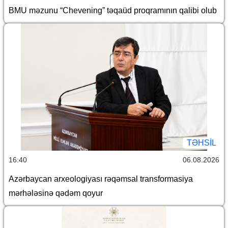
BMU məzunu “Chevening” təqaüd proqramının qalibi olub
TƏHSIL
16:40
06.08.2026
Azərbaycan arxeologiyası rəqəmsal transformasiya
mərhələsinə qədəm qoyur