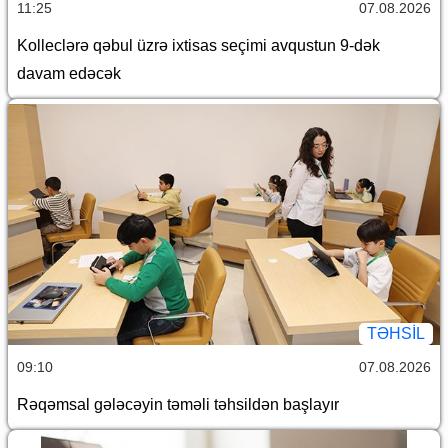
11:25
07.08.2026
Kolleclərə qəbul üzrə ixtisas seçimi avqustun 9-dək
davam edəcək
TƏHSIL
09:10
07.08.2026
Rəqəmsal gələcəyin təməli təhsildən başlayır