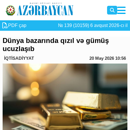
PDF çap
№ 139 (10159) 6 avqust 2026-cı il
Dünya bazarında qızıl və gümüş
ucuzlaşıb
İQTİSADİYYAT
20 May 2026 10:56