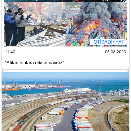
İQTİSADİYYAT
11:40
06.08.2026
“Atılan toplara diksinməyiriz”