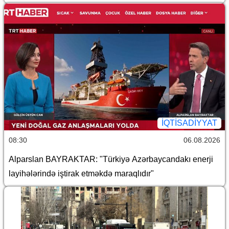
İQTİSADİYYAT
08:30
06.08.2026
Alparslan BAYRAKTAR: "Türkiyə Azərbaycandakı enerji
layihələrində iştirak etməkdə maraqlıdır"