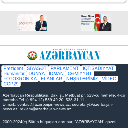
Prezident
SİYASƏT
PARLAMENT
İQTİSADİYYAT
Humanitar
DÜNYA
İDMAN
CƏMİYYƏT
FOTOXRONIKA
ELANLAR
NƏŞRLƏRİMİZ
VİDEO
COP29
Azərbaycan Respublikası, Bakı ş., Mətbuat pr. 529-cu məhəllə, 4-cü
mərtəbə Tel.:(+994 12) 539 49 20, 538-31-11
E-mail.:
contact@azerbaijan-news.az
;
secretary@azerbaijan-
news.az
,
reklam@azerbaijan-news.az
2000-2024(c) Bütün hüquqları qorunur, "AZƏRBAYCAN" qəzeti