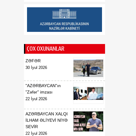
20:09
Azərbaycanda keçirilməsi
06 Avqust
planlaşdırılan beynəlxalq
şahmat yarışları müzakirə
olunub
ÇOX OXUNANLAR
ZƏFƏR
30 İyul 2026
"AZƏRBAYCAN"ın
"Zəfər" imzası
22 İyul 2026
AZƏRBAYCAN XALQI
İLHAM ƏLİYEVİ NİYƏ
SEVİR
22 İyul 2026