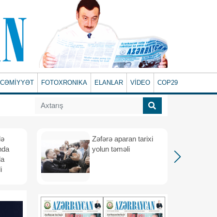
CƏMİYYƏT
FOTOXRONIKA
ELANLAR
VİDEO
COP29
lə
Zəfərə aparan tarixi
nda
yolun təməli
da
i