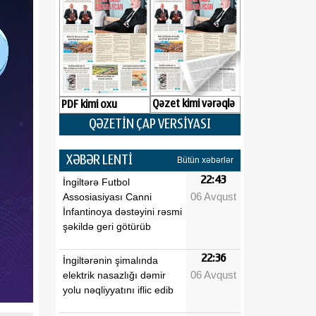
Qəzet kimi vərəqlə
PDF kimi oxu
QƏZETİN ÇAP VERSİYASI
XƏBƏR LENTİ
Bütün xəbərlər
22:43
İngiltərə Futbol
06 Avqust
Assosiasiyası Canni
İnfantinoya dəstəyini rəsmi
şəkildə geri götürüb
22:36
İngiltərənin şimalında
06 Avqust
elektrik nasazlığı dəmir
yolu nəqliyyatını iflic edib