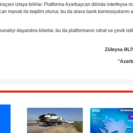
rixçəni izləyə bilirlər. Platforma Azərbaycan dilində interfeysə m
an manatı ilə təqdim olunur, bu da əlavə bank komissiyalarını 
abunəliyi dayandıra bilərlər, bu da platformanın rahat və çevik ist
Züleyxa ƏL
“Azər