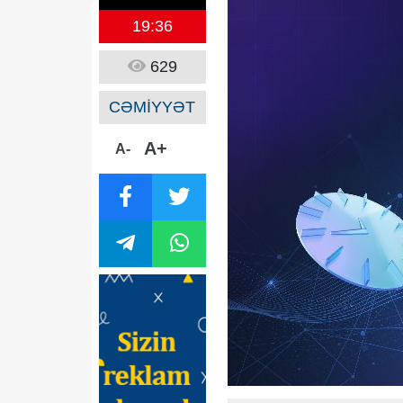
19:36
629
CƏMİYYƏT
A+
A-