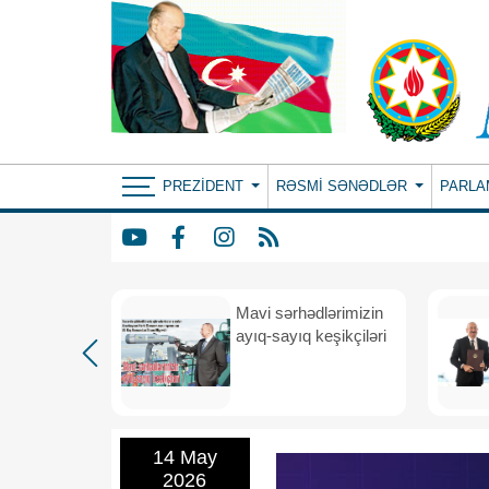
PREZIDENT
RƏSMI SƏNƏDLƏR
PARLA
Mavi sərhədlərimizin
nın
ayıq-sayıq keşikçiləri
eni dövr
14 May
2026