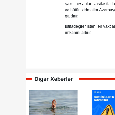
şəxsi hesabları vasitəsilə ta
və bütün xidmətlər Azərbayc
qaldırır.
İstifadəçilər istənilən vaxt 
imkanını artırır.
Digər Xəbərlər