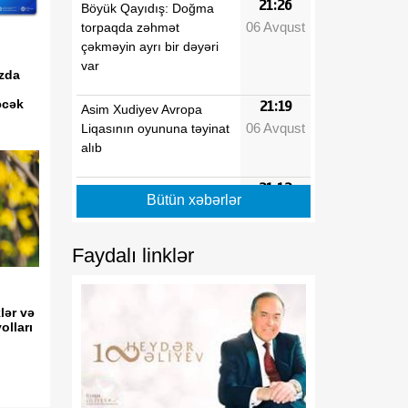
21:26
Böyük Qayıdış: Doğma
06 Avqust
torpaqda zəhmət
çəkməyin ayrı bir dəyəri
var
zda
əcək
21:19
Asim Xudiyev Avropa
06 Avqust
Liqasının oyununa təyinat
alıb
21:12
Mingəçevirdə suvarma
Bütün xəbərlər
06 Avqust
kanalında batan şəxsin
meyiti sudan çıxarılıb
Faydalı linklər
21:05
MÜTDA: Həvəsləndirmə
06 Avqust
tətbiq olunan məktəblər
üzrə vakansiya seçimi
lər və
lları
başlayır
20:58
Himayədar ailə
06 Avqust
mexanizminin tətbiq