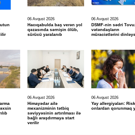
06 Avqust 2026
06 Avqust 2026
rutun
Hacıqabulda baş verən yol
DSMF-nin sədri Tovu
v
qəzasında sərnişin ölüb,
vətəndaşların
ilir
sürücü yaralanıb
müraciətlərini dinləy
06 Avqust 2026
06 Avqust 2026
varma
Himayədar ailə
Yay allergiyaları: Risk
şəxsin
mexanizminin tətbiq
onlardan qorunmaq yo
ılıb
səviyyəsinin artırılması ilə
bağlı araşdırmaya start
verilir