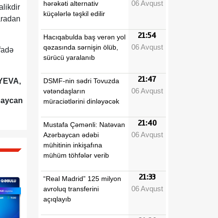
06 Avqust
hərəkəti alternativ
alikdir
küçələrlə təşkil edilir
aradan
21:54
Hacıqabulda baş verən yol
06 Avqust
qəzasında sərnişin ölüb,
ifadə
sürücü yaralanıb
21:47
DSMF-nin sədri Tovuzda
İYEVA,
06 Avqust
vətəndaşların
baycan
müraciətlərini dinləyəcək
21:40
Mustafa Çəmənli: Natəvan
06 Avqust
Azərbaycan ədəbi
mühitinin inkişafına
mühüm töhfələr verib
21:33
“Real Madrid” 125 milyon
06 Avqust
avroluq transferini
açıqlayıb