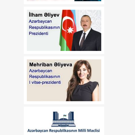
səviyyəsinin artırılması ilə
bağlı araşdırmaya start
verilir
20:51
Yay allergiyaları: Risklər
06 Avqust
və onlardan qorunmaq
yolları
20:37
Klub rəhbərləri və maliyyə
06 Avqust
menecerləri ilə görüş olub
20:30
Quraqlıq Avropada atom
06 Avqust
elektrik stansiyalarının
fəaliyyətini çətinləşdirir
20:16
Tədqiqat: Depressiya
06 Avqust
yaddaşa cavabdeh olan
beyin nahiyəsinin
kiçilməsinə səbəb olur