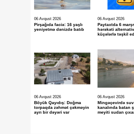
06 Avqust 2026
06 Avqust 2026
Pirşağıda faciə: 16 yaşlı
Paytaxtda 6 marş
yeniyetmə dənizdə batıb
hərəkəti alternati
küçələrlə təşkil ed
06 Avqust 2026
06 Avqust 2026
Böyük Qayıdış: Doğma
Mingəçevirdə su
torpaqda zəhmət çəkməyin
kanalında batan 
ayrı bir dəyəri var
meyiti sudan çıxar