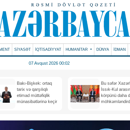
MENT
SİYASƏT
İQTİSADİYYAT
HUMANITAR
DÜNYA
İDMAN
07 Avqust 2026 00:02
Bakı-Bişkek: ortaq
Bu səfər Xəzər
tarix və qarşılıqlı
İssık-Kul arası
etimad müttəfiqlik
körpünü daha 
münasibətlərinə keçir
möhkəmləndird