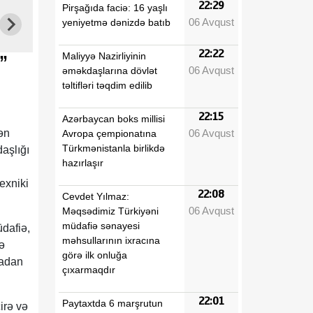
22:29
Pirşağıda faciə: 16 yaşlı
06 Avqust
yeniyetmə dənizdə batıb
22:22
Maliyyə Nazirliyinin
”
06 Avqust
əməkdaşlarına dövlət
təltifləri təqdim edilib
22:15
Azərbaycan boks millisi
06 Avqust
ən
Avropa çempionatına
Türkmənistanla birlikdə
aşlığı
hazırlaşır
texniki
22:08
Cevdet Yılmaz:
06 Avqust
Məqsədimiz Türkiyəni
müdafiə sənayesi
dafiə,
məhsullarının ixracına
də
görə ilk onluğa
madan
çıxarmaqdır
22:01
Paytaxtda 6 marşrutun
irə və