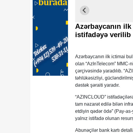
Azərbaycanın ilk
istifadəyə verilib
Azərbaycanın ilk ictimai b
olan “AzInTelecom” MMC-nin
çərçivəsində yaradılıb. “AZ
təhlükəsizliyi, gücləndirilmi
dəstək şəraiti yaradır.
“AZINCLOUD” istifadəçilərə 
tam nəzarət edilə bilən infra
etdiyin qədər ödə” (Pay-as-
yalnız istifadə olunan resur
Abunəçilər bank kartı detall