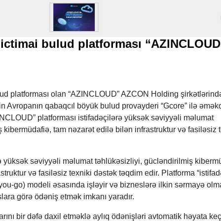
 ictimai bulud platforması “AZINCLOUD
ulud platforması olan “AZINCLOUD” AZCON Holding şirkətlərind
 Avropanın qabaqcıl böyük bulud provayderi “Gcore” ilə əməkd
INCLOUD” platforması istifadəçilərə yüksək səviyyəli məlumat
ş kibermüdafiə, tam nəzarət edilə bilən infrastruktur və fasiləsiz 
yüksək səviyyəli məlumat təhlükəsizliyi, gücləndirilmiş kibermü
struktur və fasiləsiz texniki dəstək təqdim edir. Platforma “istifa
you-go) modeli əsasında işləyir və bizneslərə ilkin sərmayə ol
slara görə ödəniş etmək imkanı yaradır.
arını bir dəfə daxil etməklə aylıq ödənişləri avtomatik həyata keç