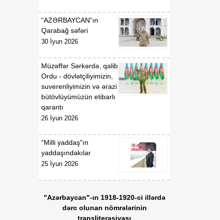
“AZƏRBAYCAN”ın
Qarabağ səfəri
30 İyun 2026
Müzəffər Sərkərdə, qalib
Ordu - dövlətçiliyimizin,
suverenliyimizin və ərazi
bütövlüyümüzün etibarlı
qarantı
26 İyun 2026
“Milli yaddaş"ın
yaddaşındakılar
25 İyun 2026
"Azərbaycan"-ın 1918-1920-ci illərdə
dərc olunan nömrələrinin
transliterasiyası