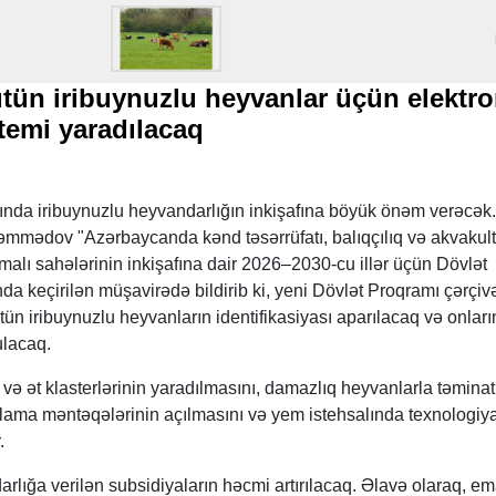
ün iribuynuzlu heyvanlar üçün elektr
stemi yaradılacaq
ında iribuynuzlu heyvandarlığın inkişafına böyük önəm verəcək
Məmmədov "Azərbaycanda kənd təsərrüfatı, balıqçılıq və akvakul
emalı sahələrinin inkişafına dair 2026–2030-cu illər üçün Dövlət
nda keçirilən müşavirədə bildirib ki, yeni Dövlət Proqramı çərçi
ün iribuynuzlu heyvanların identifikasiyası aparılacaq və onları
ulacaq.
ə ət klasterlərinin yaradılmasını, damazlıq heyvanlarla təminat
toplama məntəqələrinin açılmasını və yem istehsalında texnologiya
.
arlığa verilən subsidiyaların həcmi artırılacaq. Əlavə olaraq, em