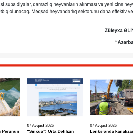
usi subsidiyalar, damazlıq heyvanların alınması və yeni cins hey
ətbiq olunacaq. Məqsəd heyvandarlıq sektorunu daha effektiv və
Züleyxa ƏL
“Azərb
07 Avqust 2026
07 Avqust 2026
u Perunun
“Sinxua”: Orta Dəhlizin
Lənkəranda kanaliza