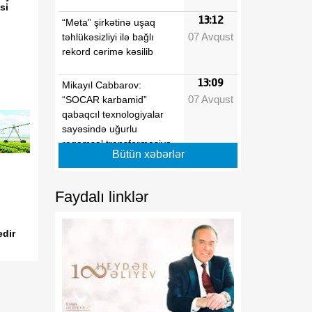
si
13:12
“Meta” şirkətinə uşaq
07 Avqust
təhlükəsizliyi ilə bağlı
rekord cərimə kəsilib
13:09
Mikayıl Cabbarov:
07 Avqust
“SOCAR karbamid”
qabaqcıl texnologiyalar
sayəsində uğurlu
rəqəmsal transformasiya
Bütün xəbərlər
nümunəsi kimi
qiymətləndirilir
Faydalı linklər
13:04
Paytaxtda 7 təhsil
07 Avqust
müəssisəsində tikinti və
edir
əsaslı təmir işləri aparılır
12:54
Bədii gimnastika üzrə 31-
07 Avqust
ci ölkə çempionatı başa
çatıb