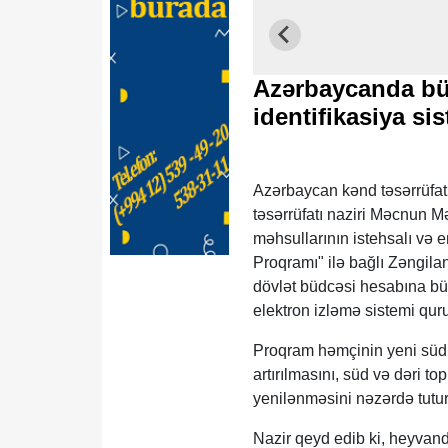
Azərbaycanda büt
identifikasiya si
Azərbaycan kənd təsərrüfat
təsərrüfatı naziri Məcnun 
məhsullarının istehsalı və 
Proqramı" ilə bağlı Zəngila
dövlət büdcəsi hesabına büt
elektron izləmə sistemi qur
Proqram həmçinin yeni süd v
artırılmasını, süd və dəri 
yenilənməsini nəzərdə tutur
Nazir qeyd edib ki, heyvand