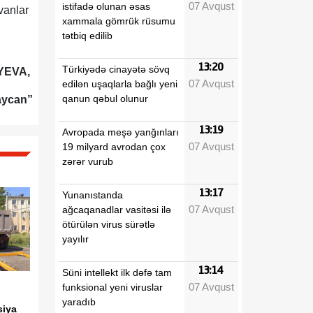
07 Avqust
istifadə olunan əsas
vanlar
xammala gömrük rüsumu
tətbiq edilib
13:20
Türkiyədə cinayətə sövq
İYEVA,
07 Avqust
edilən uşaqlarla bağlı yeni
qanun qəbul olunur
aycan”
13:19
Avropada meşə yanğınları
07 Avqust
19 milyard avrodan çox
zərər vurub
13:17
Yunanıstanda
07 Avqust
ağcaqanadlar vasitəsi ilə
ötürülən virus sürətlə
yayılır
13:14
Süni intellekt ilk dəfə tam
07 Avqust
funksional yeni viruslar
yaradıb
siya