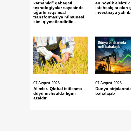
karbamid” qabaqcıl
ən böyük elektrik 
texnologiyalar sayəsində
istehsalçısı olan 
uğurlu rəqəmsal
investisiya yatır
transformasiya nümunəsi
kimi qiymətləndirilir...
07 Avqust 2026
07 Avqust 2026
Alimlər: Qlobal istiləşmə
Dünya birjalarınd
düyü məhsuldarlığını
bahalaşıb
azaldır