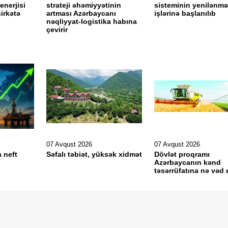
enerjisi
strateji əhəmiyyətinin
sisteminin yenilənmə
şirkətə
artması Azərbaycanı
işlərinə başlanılıb
ıb
nəqliyyat-logistika habına
çevirir
07 Avqust 2026
07 Avqust 2026
a neft
Səfalı təbiət, yüksək xidmət
Dövlət proqramı
Azərbaycanın kənd
təsərrüfatına nə vəd 