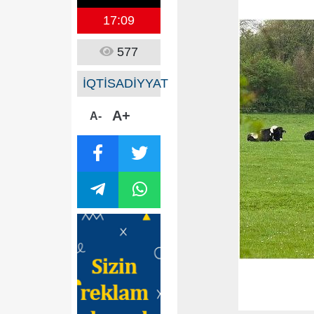
17:09
577
İQTİSADİYYAT
A+
A-