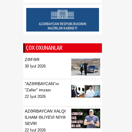
çevirir
12:13
Donald Tramp ABŞ-də
07 Avqust
"doğum turizmi"ni yenidən
qadağan etmək istəyir
12:03
Nabranda təmizlik aksiyası
ÇOX OXUNANLAR
07 Avqust
keçirilib
ZƏFƏR
30 İyul 2026
"AZƏRBAYCAN"ın
"Zəfər" imzası
22 İyul 2026
AZƏRBAYCAN XALQI
İLHAM ƏLİYEVİ NİYƏ
SEVİR
22 İyul 2026