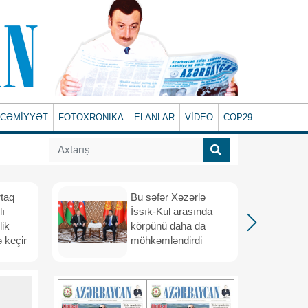
CƏMİYYƏT
FOTOXRONIKA
ELANLAR
VİDEO
COP29
rtaq
Bu səfər Xəzərlə
lı
İssık-Kul arasında
lik
körpünü daha da
 keçir
möhkəmləndirdi