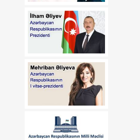
12:53
Dövlət Neft Fondu
07 Avqust
Perunun ən böyük elektrik
enerjisi istehsalçısı olan
şirkətə investisiya yatırıb
12:53
Azərbaycan film layihəsi
07 Avqust
beynəlxalq nüfuzlu qrantın
qalibi olub
12:51
Vaşinqton görüşü:
07 Avqust
Azərbaycan sülh
gündəliyini və regionun
gələcək inkişaf
istiqamətlərini müəyyən
edən dövlətə çevrildi
12:49
“Sinxua”: Orta Dəhlizin
07 Avqust
strateji əhəmiyyətinin
artması Azərbaycanı
nəqliyyat-logistika habına