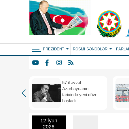
PREZIDENT
RƏSMI SƏNƏDLƏR
PARLA
iya və
57 il əvvəl
 vahid
Azərbaycanın
və
tarixində yeni dövr
i məkana
başladı
12 İyun
2026