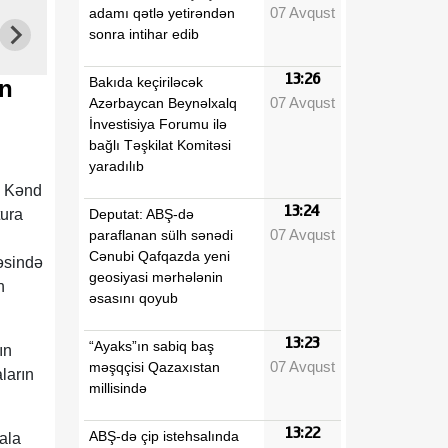
07 Avqust
adamı qətlə yetirəndən
sonra intihar edib
13:26
Bakıda keçiriləcək
on
07 Avqust
Azərbaycan Beynəlxalq
İnvestisiya Forumu ilə
bağlı Təşkilat Komitəsi
yaradılıb
. Kənd
13:24
Deputat: ABŞ-də
tura
07 Avqust
paraflanan sülh sənədi
Cənubi Qafqazda yeni
vəsində
geosiyasi mərhələnin
n
əsasını qoyub
13:23
“Ayaks”ın sabiq baş
ın
07 Avqust
məşqçisi Qazaxıstan
ların
millisində
13:22
ABŞ-də çip istehsalında
ala