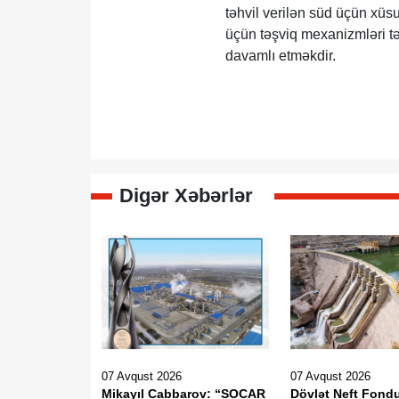
təhvil verilən süd üçün xüs
üçün təşviq mexanizmləri t
davamlı etməkdir.
Digər Xəbərlər
07 Avqust 2026
07 Avqust 2026
Mikayıl Cabbarov: “SOCAR
Dövlət Neft Fond