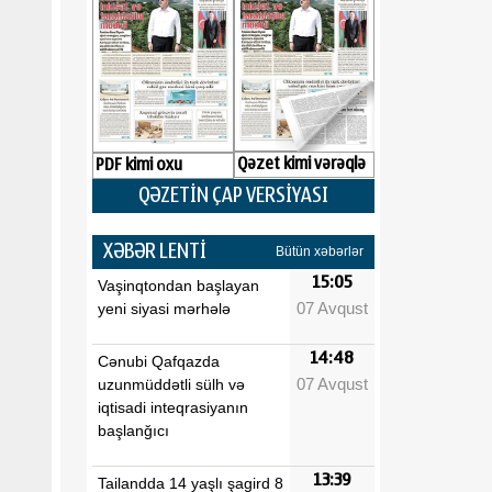
Qəzet kimi vərəqlə
PDF kimi oxu
QƏZETİN ÇAP VERSİYASI
XƏBƏR LENTİ
Bütün xəbərlər
15:05
Vaşinqtondan başlayan
07 Avqust
yeni siyasi mərhələ
14:48
Cənubi Qafqazda
07 Avqust
uzunmüddətli sülh və
iqtisadi inteqrasiyanın
başlanğıcı
13:39
Tailandda 14 yaşlı şagird 8