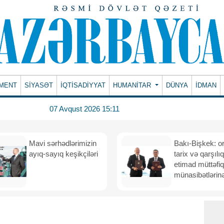
MENT
SİYASƏT
İQTİSADİYYAT
HUMANITAR
DÜNYA
İDMAN
07 Avqust 2026 15:11
Mavi sərhədlərimizin
Bakı-Bişkek: o
ayıq-sayıq keşikçiləri
tarix və qarşılıq
etimad müttəfiq
münasibətlərinə