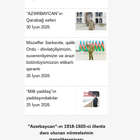
“AZƏRBAYCAN”ın
Qarabağ səfəri
30 İyun 2026
Müzəffər Sərkərdə, qalib
Ordu - dövlətçiliyimizin,
suverenliyimizin və ərazi
bütövlüyümüzün etibarlı
qarantı
26 İyun 2026
“Milli yaddaş"ın
yaddaşındakılar
25 İyun 2026
"Azərbaycan"-ın 1918-1920-ci illərdə
dərc olunan nömrələrinin
transliterasiyası