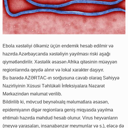
Ebola xəstəliyi ölkəmiz üçün endemik hesab edilmir və
hazırda Azərbaycanda xəstəliyin yayılması riski aşağı
qiymətləndirilir. Xəstəlik əsasən Afrika qitəsinin müəyyən
regionlarında qeydə alınır və lokal xarakter daşıyır.
Bu barədə AZƏRTAC-ın sorğusuna cavab olaraq Səhiyyə
Nazirliyinin Xüsusi Təhlükəli İnfeksiyalara Nəzarət
Mərkəzindən məlumat verilib.
Bildirilib ki, mövcud beynəlxalq məlumatlara əsasən,
epidemiyanın digər regionlara geniş miqyasda yayılma
ehtimalı hazırda məhdud hesab olunur. Virus heyvanların
(meyvə yarasaları, insanabənzər meymunlar və s.), eləcə də