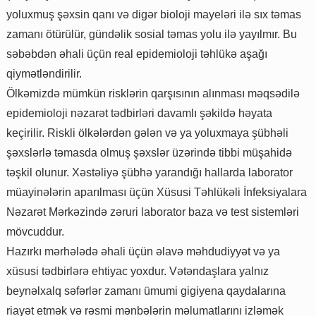
yoluxmuş şəxsin qanı və digər bioloji mayeləri ilə sıx təmas
zamanı ötürülür, gündəlik sosial təmas yolu ilə yayılmır. Bu
səbəbdən əhali üçün real epidemioloji təhlükə aşağı
qiymətləndirilir.
Ölkəmizdə mümkün risklərin qarşısının alınması məqsədilə
epidemioloji nəzarət tədbirləri davamlı şəkildə həyata
keçirilir. Riskli ölkələrdən gələn və ya yoluxmaya şübhəli
şəxslərlə təmasda olmuş şəxslər üzərində tibbi müşahidə
təşkil olunur. Xəstəliyə şübhə yarandığı hallarda laborator
müayinələrin aparılması üçün Xüsusi Təhlükəli İnfeksiyalara
Nəzarət Mərkəzində zəruri laborator baza və test sistemləri
mövcuddur.
Hazırkı mərhələdə əhali üçün əlavə məhdudiyyət və ya
xüsusi tədbirlərə ehtiyac yoxdur. Vətəndaşlara yalnız
beynəlxalq səfərlər zamanı ümumi gigiyena qaydalarına
riayət etmək və rəsmi mənbələrin məlumatlarını izləmək