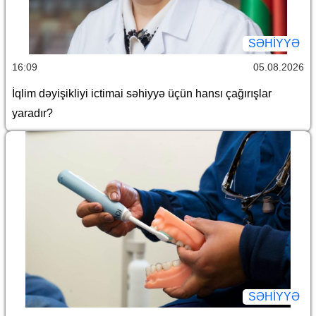
SƏHIYYƏ
16:09
05.08.2026
İqlim dəyişikliyi ictimai səhiyyə üçün hansı çağırışlar
yaradır?
SƏHIYYƏ