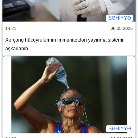
SƏHIYYƏ
14:21
06.08.2026
Xərçəng hüceyrələrinin immunitetdən yayınma sistemi
aşkarlanıb
SƏHIYYƏ