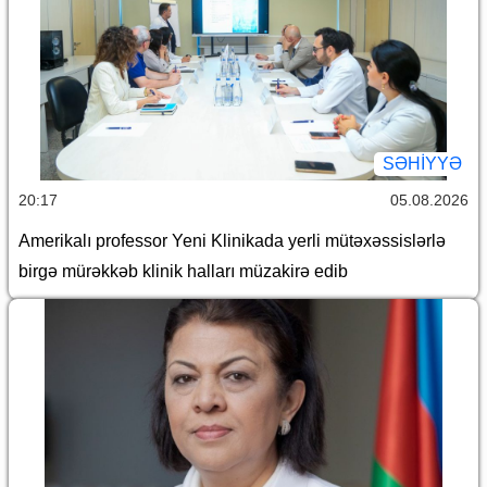
SƏHIYYƏ
20:17
05.08.2026
Amerikalı professor Yeni Klinikada yerli mütəxəssislərlə
birgə mürəkkəb klinik halları müzakirə edib