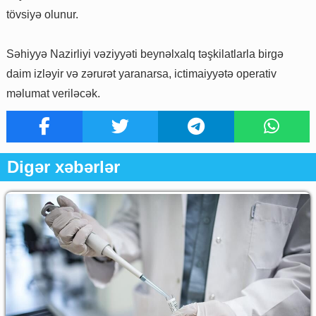
tövsiyə olunur.
Səhiyyə Nazirliyi vəziyyəti beynəlxalq təşkilatlarla birgə
daim izləyir və zərurət yaranarsa, ictimaiyyətə operativ
məlumat veriləcək.
Digər xəbərlər