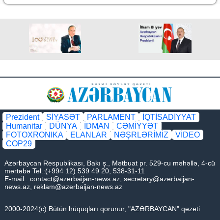
Prezident
SİYASƏT
PARLAMENT
İQTİSADİYYAT
Humanitar
DÜNYA
İDMAN
CƏMİYYƏT
FOTOXRONIKA
ELANLAR
NƏŞRLƏRİMİZ
VİDEO
COP29
Azərbaycan Respublikası, Bakı ş., Mətbuat pr. 529-cu məhəllə, 4-cü
mərtəbə Tel.:(+994 12) 539 49 20, 538-31-11
E-mail.:
contact@azerbaijan-news.az
;
secretary@azerbaijan-
news.az
,
reklam@azerbaijan-news.az
2000-2024(c) Bütün hüquqları qorunur, "AZƏRBAYCAN" qəzeti