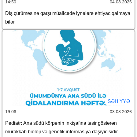
14:50
04.08.2026
Diş çürüməsinə qarşı müalicədə iynələrə ehtiyac qalmaya
bilər
SƏHIYYƏ
19:06
03.08.2026
Pediatr: Ana südü körpənin inkişafına təsir göstərən
mürəkkəb bioloji və genetik informasiya daşıyıcısıdır