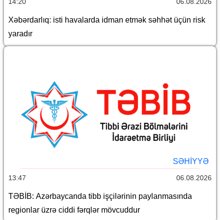
14:20
06.08.2026
Xəbərdarlıq: isti havalarda idman etmək səhhət üçün risk
yaradır
SƏHIYYƏ
13:47
06.08.2026
TƏBİB: Azərbaycanda tibb işçilərinin paylanmasında
regionlar üzrə ciddi fərqlər mövcuddur