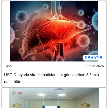
SƏHIYYƏ
13:27
06.08.2026
ÜST: Dünyada viral hepatitdən hər gün təqribən 3,5 min
nəfər ölür