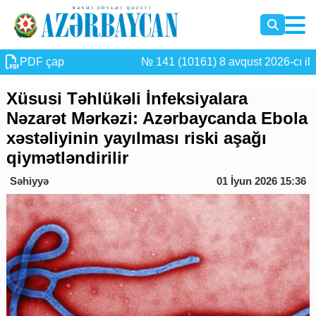
PDF çap
№ 141 (10161) 8 avqust 2026-cı il
Xüsusi Təhlükəli İnfeksiyalara
Nəzarət Mərkəzi: Azərbaycanda Ebola
xəstəliyinin yayılması riski aşağı
qiymətləndirilir
Səhiyyə
01 İyun 2026 15:36