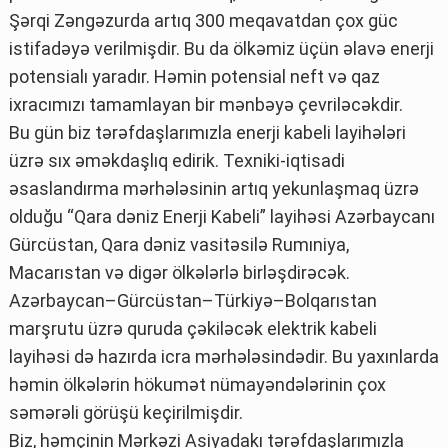
Şərqi Zəngəzurda artıq 300 meqavatdan çox güc
istifadəyə verilmişdir. Bu da ölkəmiz üçün əlavə enerji
potensialı yaradır. Həmin potensial neft və qaz
ixracımızı tamamlayan bir mənbəyə çevriləcəkdir.
Bu gün biz tərəfdaşlarımızla enerji kabeli layihələri
üzrə sıx əməkdaşlıq edirik. Texniki-iqtisadi
əsaslandırma mərhələsinin artıq yekunlaşmaq üzrə
olduğu “Qara dəniz Enerji Kabeli” layihəsi Azərbaycanı
Gürcüstan, Qara dəniz vasitəsilə Rumıniya,
Macarıstan və digər ölkələrlə birləşdirəcək.
Azərbaycan–Gürcüstan–Türkiyə–Bolqarıstan
marşrutu üzrə quruda çəkiləcək elektrik kabeli
layihəsi də hazırda icra mərhələsindədir. Bu yaxınlarda
həmin ölkələrin hökumət nümayəndələrinin çox
səmərəli görüşü keçirilmişdir.
Biz, həmçinin Mərkəzi Asiyadakı tərəfdaşlarımızla