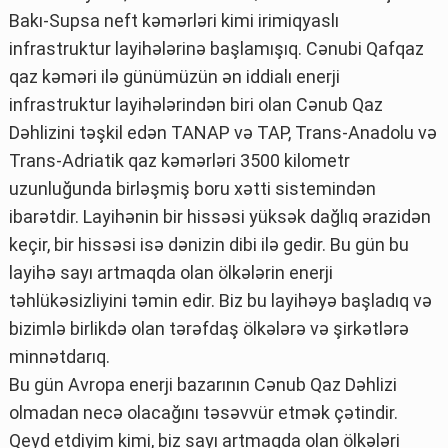
Bakı-Supsa neft kəmərləri kimi irimiqyaslı
infrastruktur layihələrinə başlamışıq. Cənubi Qafqaz
qaz kəməri ilə günümüzün ən iddialı enerji
infrastruktur layihələrindən biri olan Cənub Qaz
Dəhlizini təşkil edən TANAP və TAP, Trans-Anadolu və
Trans-Adriatik qaz kəmərləri 3500 kilometr
uzunluğunda birləşmiş boru xətti sistemindən
ibarətdir. Layihənin bir hissəsi yüksək dağlıq ərazidən
keçir, bir hissəsi isə dənizin dibi ilə gedir. Bu gün bu
layihə sayı artmaqda olan ölkələrin enerji
təhlükəsizliyini təmin edir. Biz bu layihəyə başladıq və
bizimlə birlikdə olan tərəfdaş ölkələrə və şirkətlərə
minnətdarıq.
Bu gün Avropa enerji bazarının Cənub Qaz Dəhlizi
olmadan necə olacağını təsəvvür etmək çətindir.
Qeyd etdiyim kimi, biz sayı artmaqda olan ölkələri