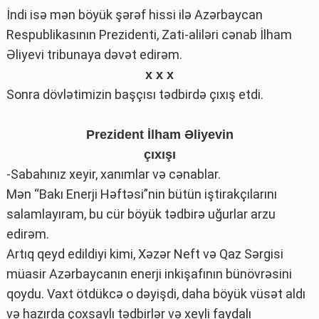
İndi isə mən böyük şərəf hissi ilə Azərbaycan
Respublikasının Prezidenti, Zati-aliləri cənab İlham
Əliyevi tribunaya dəvət edirəm.
x x x
Sonra dövlətimizin başçısı tədbirdə çıxış etdi.
Prezident İlham Əliyevin
çıxışı
-Sabahınız xeyir, xanımlar və cənablar.
Mən “Bakı Enerji Həftəsi”nin bütün iştirakçılarını
salamlayıram, bu cür böyük tədbirə uğurlar arzu
edirəm.
Artıq qeyd edildiyi kimi, Xəzər Neft və Qaz Sərgisi
müasir Azərbaycanın enerji inkişafının bünövrəsini
qoydu. Vaxt ötdükcə o dəyişdi, daha böyük vüsət aldı
və hazırda çoxsaylı tədbirlər və xeyli faydalı