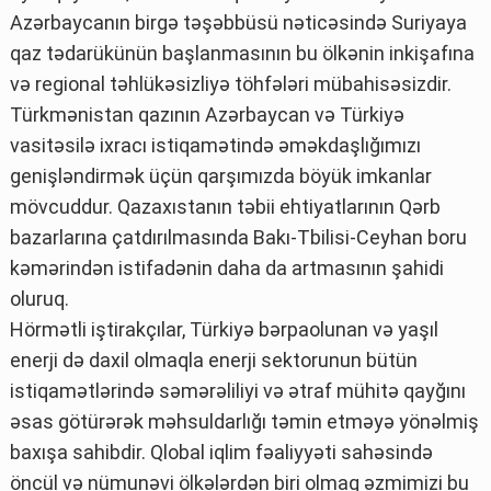
Azərbaycanın birgə təşəbbüsü nəticəsində Suriyaya
qaz tədarükünün başlanmasının bu ölkənin inkişafına
və regional təhlükəsizliyə töhfələri mübahisəsizdir.
Türkmənistan qazının Azərbaycan və Türkiyə
vasitəsilə ixracı istiqamətində əməkdaşlığımızı
genişləndirmək üçün qarşımızda böyük imkanlar
mövcuddur. Qazaxıstanın təbii ehtiyatlarının Qərb
bazarlarına çatdırılmasında Bakı-Tbilisi-Ceyhan boru
kəmərindən istifadənin daha da artmasının şahidi
oluruq.
Hörmətli iştirakçılar, Türkiyə bərpaolunan və yaşıl
enerji də daxil olmaqla enerji sektorunun bütün
istiqamətlərində səmərəliliyi və ətraf mühitə qayğını
əsas götürərək məhsuldarlığı təmin etməyə yönəlmiş
baxışa sahibdir. Qlobal iqlim fəaliyyəti sahəsində
öncül və nümunəvi ölkələrdən biri olmaq əzmimizi bu