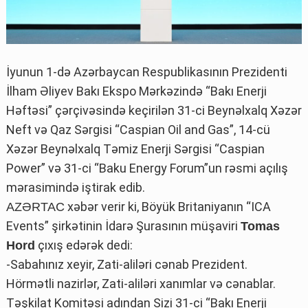
İyunun 1-də Azərbaycan Respublikasının Prezidenti
İlham Əliyev Bakı Ekspo Mərkəzində “Bakı Enerji
Həftəsi” çərçivəsində keçirilən 31-ci Beynəlxalq Xəzər
Neft və Qaz Sərgisi “Caspian Oil and Gas”, 14-cü
Xəzər Beynəlxalq Təmiz Enerji Sərgisi “Caspian
Power” və 31-ci “Baku Energy Forum”un rəsmi açılış
mərasimində iştirak edib.
xəbər verir ki, Böyük Britaniyanın “ICA
AZƏRTAC
Events” şirkətinin İdarə Şurasının müşaviri
Tomas
çıxış edərək dedi:
Hord
-Sabahınız xeyir, Zati-aliləri cənab Prezident.
Hörmətli nazirlər, Zati-aliləri xanımlar və cənablar.
Təşkilat Komitəsi adından Sizi 31-ci “Bakı Enerji