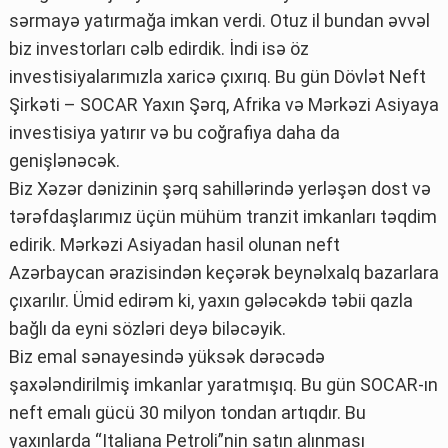
sərmayə yatırmağa imkan verdi. Otuz il bundan əvvəl
biz investorları cəlb edirdik. İndi isə öz
investisiyalarımızla xaricə çıxırıq. Bu gün Dövlət Neft
Şirkəti – SOCAR Yaxın Şərq, Afrika və Mərkəzi Asiyaya
investisiya yatırır və bu coğrafiya daha da
genişlənəcək.
Biz Xəzər dənizinin şərq sahillərində yerləşən dost və
tərəfdaşlarımız üçün mühüm tranzit imkanları təqdim
edirik. Mərkəzi Asiyadan hasil olunan neft
Azərbaycan ərazisindən keçərək beynəlxalq bazarlara
çıxarılır. Ümid edirəm ki, yaxın gələcəkdə təbii qazla
bağlı da eyni sözləri deyə biləcəyik.
Biz emal sənayesində yüksək dərəcədə
şaxələndirilmiş imkanlar yaratmışıq. Bu gün SOCAR-ın
neft emalı gücü 30 milyon tondan artıqdır. Bu
yaxınlarda “Italiana Petroli”nin satın alınması