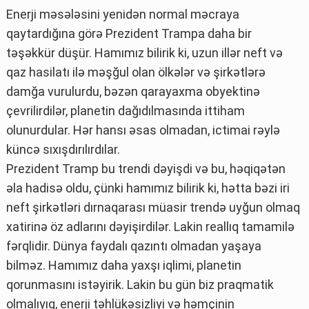
Enerji məsələsini yenidən normal məcraya
qaytardığına görə Prezident Trampa daha bir
təşəkkür düşür. Hamımız bilirik ki, uzun illər neft və
qaz hasilatı ilə məşğul olan ölkələr və şirkətlərə
damğa vurulurdu, bəzən qarayaxma obyektinə
çevrilirdilər, planetin dağıdılmasında ittiham
olunurdular. Hər hansı əsas olmadan, ictimai rəylə
küncə sıxışdırılırdılar.
Prezident Tramp bu trendi dəyişdi və bu, həqiqətən
əla hadisə oldu, çünki hamımız bilirik ki, hətta bəzi iri
neft şirkətləri dırnaqarası müasir trendə uyğun olmaq
xatirinə öz adlarını dəyişirdilər. Lakin reallıq tamamilə
fərqlidir. Dünya faydalı qazıntı olmadan yaşaya
bilməz. Hamımız daha yaxşı iqlimi, planetin
qorunmasını istəyirik. Lakin bu gün biz praqmatik
olmalıyıq, enerji təhlükəsizliyi və həmçinin