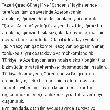
“Azəri-Çıraq-Günəşli” və “Şahdəniz” layihələrində
tərəfdaşlığımız sayəsində Azərbaycanla
əməkdaşlığımızın daha da dərinləşdiyini görürük.
“Şəfəq-Asiman” yatağı üzrə yeni tərəfdaşlığımız bu
əməkdaşlığımızın fasiləsiz şəkildə davam etməsinin
növbəti bariz sübutudur. Ötən il istifadəyə verilən
İğdır-Naxçıvan qaz kəməri Naxçıvan bölgəsinin enerji
təhlükəsizliyini dəstəkləyib və möhkəmləndirib.
Türkiyə ilə Azərbaycan arasındakı elektrik bağlantıları
bizim üçün strateji əhəmiyyət daşımaqdadır. İnşallah,
Türkiyə, Azərbaycan, Gürcüstan və Bolqarıstan
arasında yaşıl elektrik enerjisinin ötürülməsi və
ticarəti layihəsinin həyata keçirilməsi ilə bütün
regionumuzun enerji təhlükəsizliyinə töhfə verməyi
düşünürük.
Eyni qaydada, ötən ilin avqust ayında Türkiyə və