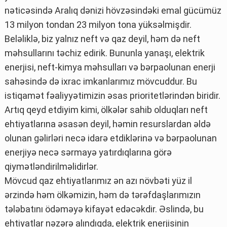
nəticəsində Aralıq dənizi hövzəsindəki emal gücümüz
13 milyon tondan 23 milyon tona yüksəlmişdir.
Beləliklə, biz yalnız neft və qaz deyil, həm də neft
məhsullarını təchiz edirik. Bununla yanaşı, elektrik
enerjisi, neft-kimya məhsulları və bərpaolunan enerji
sahəsində də ixrac imkanlarımız mövcuddur. Bu
istiqamət fəaliyyətimizin əsas prioritetlərindən biridir.
Artıq qeyd etdiyim kimi, ölkələr sahib olduqları neft
ehtiyatlarına əsasən deyil, həmin resurslardan əldə
olunan gəlirləri necə idarə etdiklərinə və bərpaolunan
enerjiyə necə sərmayə yatırdıqlarına görə
qiymətləndirilməlidirlər.
Mövcud qaz ehtiyatlarımız ən azı növbəti yüz il
ərzində həm ölkəmizin, həm də tərəfdaşlarımızın
tələbatını ödəməyə kifayət edəcəkdir. Əslində, bu
ehtiyatlar nəzərə alındıqda, elektrik enerjisinin