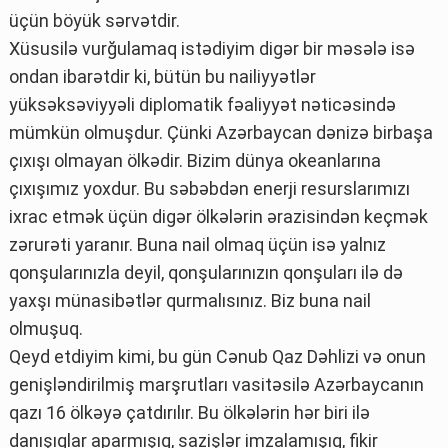
üçün böyük sərvətdir.
Xüsusilə vurğulamaq istədiyim digər bir məsələ isə
ondan ibarətdir ki, bütün bu nailiyyətlər
yüksəksəviyyəli diplomatik fəaliyyət nəticəsində
mümkün olmuşdur. Çünki Azərbaycan dənizə birbaşa
çıxışı olmayan ölkədir. Bizim dünya okeanlarına
çıxışımız yoxdur. Bu səbəbdən enerji resurslarımızı
ixrac etmək üçün digər ölkələrin ərazisindən keçmək
zərurəti yaranır. Buna nail olmaq üçün isə yalnız
qonşularınızla deyil, qonşularınızın qonşuları ilə də
yaxşı münasibətlər qurmalısınız. Biz buna nail
olmuşuq.
Qeyd etdiyim kimi, bu gün Cənub Qaz Dəhlizi və onun
genişləndirilmiş marşrutları vasitəsilə Azərbaycanın
qazı 16 ölkəyə çatdırılır. Bu ölkələrin hər biri ilə
danışıqlar aparmışıq, sazişlər imzalamışıq, fikir