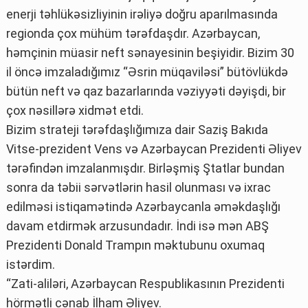
enerji təhlükəsizliyinin irəliyə doğru aparılmasında
regionda çox mühüm tərəfdaşdır. Azərbaycan,
həmçinin müasir neft sənayesinin beşiyidir. Bizim 30
il öncə imzaladığımız “Əsrin müqaviləsi” bütövlükdə
bütün neft və qaz bazarlarında vəziyyəti dəyişdi, bir
çox nəsillərə xidmət etdi.
Bizim strateji tərəfdaşlığımıza dair Saziş Bakıda
Vitse-prezident Vens və Azərbaycan Prezidenti Əliyev
tərəfindən imzalanmışdır. Birləşmiş Ştatlar bundan
sonra da təbii sərvətlərin hasil olunması və ixrac
edilməsi istiqamətində Azərbaycanla əməkdaşlığı
davam etdirmək arzusundadır. İndi isə mən ABŞ
Prezidenti Donald Trampın məktubunu oxumaq
istərdim.
“Zati-aliləri, Azərbaycan Respublikasının Prezidenti
hörmətli cənab İlham Əliyev.