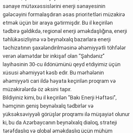
sənaye mütəxəssislərini enerji sənayesinin
gələcəyini formalaşdıran əsas prioritetləri müzakirə
etmək üçün bir araya gətirmişdir. Bu il keçirilən
tədbirə gəldikdə, regional enerji əməkdaşlığına, enerji
təhlükəsizliyinə və beynəlxalq bazarlara enerji
təchizatının şaxələndirilməsinə əhəmiyyətli töhfələr
verən əlamətdar bir inkişaf olan “Şahdəniz”
layihəsinin 30-cu ildönümünü qeyd etdiyimiz üçün
xüsusi əhəmiyyət kəsb edir. Bu mərhələnin
əhəmiyyəti cari ildə həyata keçirilən proqram və
müzakirələrdə öz əksini tapır.
Bildiyiniz kimi, bu il keçirilən “Bakı Enerji Həftəsi”,
həmçinin geniş beynəlxalq tədbirlər və
yüksəksəviyyəli görüşlər proqramı ilə müşayiət olunur
ki, bu da Azərbaycanın beynəlxalq dialoq, strateji
tərəfdaşlıq və qlobal əməkdaşlıq üçün mühüm