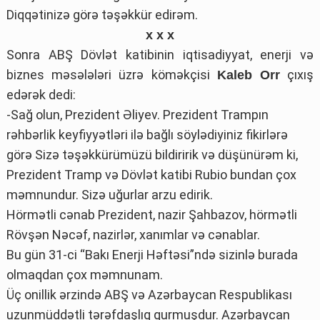
Diqqətinizə görə təşəkkür edirəm.
x x x
Sonra ABŞ Dövlət katibinin iqtisadiyyat, enerji və
biznes məsələləri üzrə köməkçisi
çıxış
Kaleb Orr
edərək dedi:
-Sağ olun, Prezident Əliyev. Prezident Trampın
rəhbərlik keyfiyyətləri ilə bağlı söylədiyiniz fikirlərə
görə Sizə təşəkkürümüzü bildiririk və düşünürəm ki,
Prezident Tramp və Dövlət katibi Rubio bundan çox
məmnundur. Sizə uğurlar arzu edirik.
Hörmətli cənab Prezident, nazir Şahbazov, hörmətli
Rövşən Nəcəf, nazirlər, xanımlar və cənablar.
Bu gün 31-ci “Bakı Enerji Həftəsi”ndə sizinlə burada
olmaqdan çox məmnunam.
Üç onillik ərzində ABŞ və Azərbaycan Respublikası
uzunmüddətli tərəfdaşlıq qurmuşdur. Azərbaycan