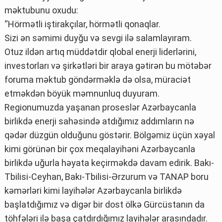
məktubunu oxudu:
“Hörmətli iştirakçılar, hörmətli qonaqlar.
Sizi ən səmimi duyğu və sevgi ilə salamlayıram.
Otuz ildən artıq müddətdir qlobal enerji liderlərini,
investorları və şirkətləri bir araya gətirən bu mötəbər
foruma məktub göndərməklə də olsa, müraciət
etməkdən böyük məmnunluq duyuram.
Regionumuzda yaşanan proseslər Azərbaycanla
birlikdə enerji sahəsində atdığımız addımların nə
qədər düzgün olduğunu göstərir. Bölgəmiz üçün xəyal
kimi görünən bir çox meqalayihəni Azərbaycanla
birlikdə uğurla həyata keçirməkdə davam edirik. Bakı-
Tbilisi-Ceyhan, Bakı-Tbilisi-Ərzurum və TANAP boru
kəmərləri kimi layihələr Azərbaycanla birlikdə
başlatdığımız və digər bir dost ölkə Gürcüstanın da
töhfələri ilə başa çatdırdığımız layihələr arasındadır.