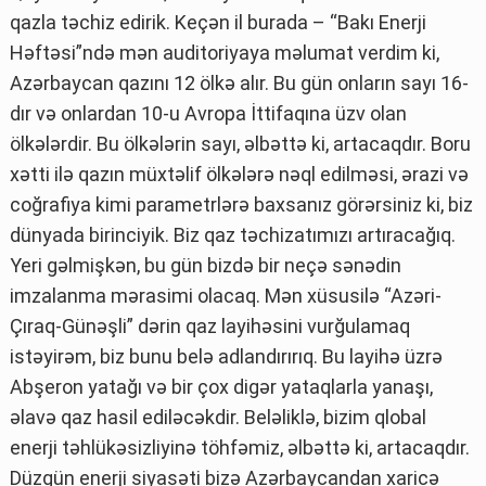
qazla təchiz edirik. Keçən il burada – “Bakı Enerji
Həftəsi”ndə mən auditoriyaya məlumat verdim ki,
Azərbaycan qazını 12 ölkə alır. Bu gün onların sayı 16-
dır və onlardan 10-u Avropa İttifaqına üzv olan
ölkələrdir. Bu ölkələrin sayı, əlbəttə ki, artacaqdır. Boru
xətti ilə qazın müxtəlif ölkələrə nəql edilməsi, ərazi və
coğrafiya kimi parametrlərə baxsanız görərsiniz ki, biz
dünyada birinciyik. Biz qaz təchizatımızı artıracağıq.
Yeri gəlmişkən, bu gün bizdə bir neçə sənədin
imzalanma mərasimi olacaq. Mən xüsusilə “Azəri-
Çıraq-Günəşli” dərin qaz layihəsini vurğulamaq
istəyirəm, biz bunu belə adlandırırıq. Bu layihə üzrə
Abşeron yatağı və bir çox digər yataqlarla yanaşı,
əlavə qaz hasil ediləcəkdir. Beləliklə, bizim qlobal
enerji təhlükəsizliyinə töhfəmiz, əlbəttə ki, artacaqdır.
Düzgün enerji siyasəti bizə Azərbaycandan xaricə