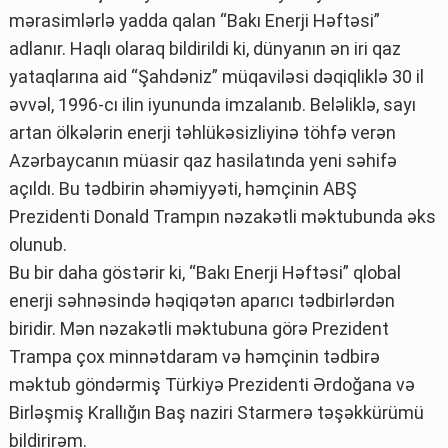
mərasimlərlə yadda qalan “Bakı Enerji Həftəsi”
adlanır. Haqlı olaraq bildirildi ki, dünyanın ən iri qaz
yataqlarına aid “Şahdəniz” müqaviləsi dəqiqliklə 30 il
əvvəl, 1996-cı ilin iyununda imzalanıb. Beləliklə, sayı
artan ölkələrin enerji təhlükəsizliyinə töhfə verən
Azərbaycanın müasir qaz hasilatında yeni səhifə
açıldı. Bu tədbirin əhəmiyyəti, həmçinin ABŞ
Prezidenti Donald Trampın nəzakətli məktubunda əks
olunub.
Bu bir daha göstərir ki, “Bakı Enerji Həftəsi” qlobal
enerji səhnəsində həqiqətən aparıcı tədbirlərdən
biridir. Mən nəzakətli məktubuna görə Prezident
Trampa çox minnətdaram və həmçinin tədbirə
məktub göndərmiş Türkiyə Prezidenti Ərdoğana və
Birləşmiş Krallığın Baş naziri Starmerə təşəkkürümü
bildirirəm.