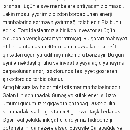
istehsalı üçün əlavə mənbələrə ehtiyacımız olmazdı.
Lakin məsuliyyətimiz bizdən bərpaolunan enerji
mənbələrinə sərmayə yatırmağı tələb edir. Biz bunu
edirik. Tərəfdaşlarımızla birlikdə investorlar üçün
olduqca əlverişli şərait yaratmışıq. Bu şərait mahiyyət
etibarilə ötən əsrin 90-cı illərinin əvvəllərində neft
şirkətləri üçün yaradılmış imkanlara bənzəyir. Bu gün
eyni əməkdaşlıq ruhu və investisiyaya açıq yanaşma
bərpaolunan enerji sektorunda fəaliyyət göstərən
şirkətlərə də tətbiq olunur.
Artıq bir sıra layihələrimiz istismar mərhələsindədir.
Gələn ilin sonunadək Günəş və külək enerjisi üzrə
ümumi gücümüz 2 giqavata çatacaq. 2032-ci ilin
sonunadək isə bu göstərici 8 giqavat təşkil edəcək.
Əgər fəal şəkildə inkişaf etdirdiyimiz hidroenerji
potensialını da nəzərə alsaq, xüsusilə Qarabağda və