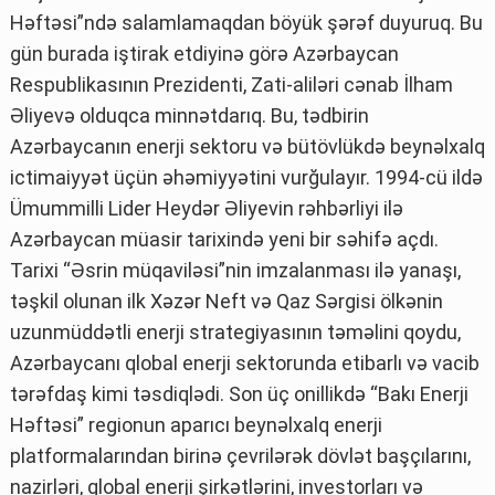
Həftəsi”ndə salamlamaqdan böyük şərəf duyuruq. Bu
gün burada iştirak etdiyinə görə Azərbaycan
Respublikasının Prezidenti, Zati-aliləri cənab İlham
Əliyevə olduqca minnətdarıq. Bu, tədbirin
Azərbaycanın enerji sektoru və bütövlükdə beynəlxalq
ictimaiyyət üçün əhəmiyyətini vurğulayır. 1994-cü ildə
Ümummilli Lider Heydər Əliyevin rəhbərliyi ilə
Azərbaycan müasir tarixində yeni bir səhifə açdı.
Tarixi “Əsrin müqaviləsi”nin imzalanması ilə yanaşı,
təşkil olunan ilk Xəzər Neft və Qaz Sərgisi ölkənin
uzunmüddətli enerji strategiyasının təməlini qoydu,
Azərbaycanı qlobal enerji sektorunda etibarlı və vacib
tərəfdaş kimi təsdiqlədi. Son üç onillikdə “Bakı Enerji
Həftəsi” regionun aparıcı beynəlxalq enerji
platformalarından birinə çevrilərək dövlət başçılarını,
nazirləri, qlobal enerji şirkətlərini, investorları və