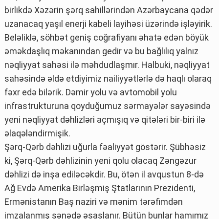
birlikdə Xəzərin şərq sahillərindən Azərbaycana qədər
uzanacaq yaşıl enerji kabeli layihəsi üzərində işləyirik.
Beləliklə, söhbət geniş coğrafiyanı əhatə edən böyük
əməkdaşlıq məkanından gedir və bu bağlılıq yalnız
nəqliyyat sahəsi ilə məhdudlaşmır. Halbuki, nəqliyyat
sahəsində əldə etdiyimiz nailiyyətlərlə də haqlı olaraq
fəxr edə bilərik. Dəmir yolu və avtomobil yolu
infrastrukturuna qoyduğumuz sərmayələr sayəsində
yeni nəqliyyat dəhlizləri açmışıq və qitələri bir-biri ilə
əlaqələndirmişik.
Şərq-Qərb dəhlizi uğurla fəaliyyət göstərir. Şübhəsiz
ki, Şərq-Qərb dəhlizinin yeni qolu olacaq Zəngəzur
dəhlizi də inşa ediləcəkdir. Bu, ötən il avqustun 8-də
Ağ Evdə Amerika Birləşmiş Ştatlarının Prezidenti,
Ermənistanın Baş naziri və mənim tərəfimdən
imzalanmış sənədə əsaslanır. Bütün bunlar hamımız