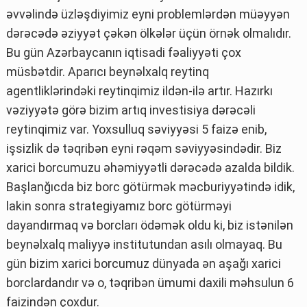
əvvəlində üzləşdiyimiz eyni problemlərdən müəyyən
dərəcədə əziyyət çəkən ölkələr üçün örnək olmalıdır.
Bu gün Azərbaycanın iqtisadi fəaliyyəti çox
müsbətdir. Aparıcı beynəlxalq reytinq
agentliklərindəki reytinqimiz ildən-ilə artır. Hazırkı
vəziyyətə görə bizim artıq investisiya dərəcəli
reytinqimiz var. Yoxsulluq səviyyəsi 5 faizə enib,
işsizlik də təqribən eyni rəqəm səviyyəsindədir. Biz
xarici borcumuzu əhəmiyyətli dərəcədə azalda bildik.
Başlanğıcda biz borc götürmək məcburiyyətində idik,
lakin sonra strategiyamız borc götürməyi
dayandırmaq və borcları ödəmək oldu ki, biz istənilən
beynəlxalq maliyyə institutundan asılı olmayaq. Bu
gün bizim xarici borcumuz dünyada ən aşağı xarici
borclardandır və o, təqribən ümumi daxili məhsulun 6
faizindən çoxdur.