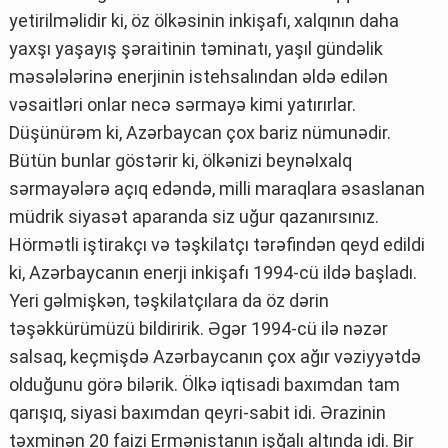
yetirilməlidir ki, öz ölkəsinin inkişafı, xalqının daha
yaxşı yaşayış şəraitinin təminatı, yaşıl gündəlik
məsələlərinə enerjinin istehsalından əldə edilən
vəsaitləri onlar necə sərmayə kimi yatırırlar.
Düşünürəm ki, Azərbaycan çox bariz nümunədir.
Bütün bunlar göstərir ki, ölkənizi beynəlxalq
sərmayələrə açıq edəndə, milli maraqlara əsaslanan
müdrik siyasət aparanda siz uğur qazanırsınız.
Hörmətli iştirakçı və təşkilatçı tərəfindən qeyd edildi
ki, Azərbaycanın enerji inkişafı 1994-cü ildə başladı.
Yeri gəlmişkən, təşkilatçılara da öz dərin
təşəkkürümüzü bildiririk. Əgər 1994-cü ilə nəzər
salsaq, keçmişdə Azərbaycanın çox ağır vəziyyətdə
olduğunu görə bilərik. Ölkə iqtisadi baxımdan tam
qarışıq, siyasi baxımdan qeyri-sabit idi. Ərazinin
təxminən 20 faizi Ermənistanın işğalı altında idi. Bir