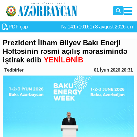
PDF çap
№ 141 (10161) 8 avqust 2026-cı il
Prezident İlham Əliyev Bakı Enerji
Həftəsinin rəsmi açılış mərasimində
iştirak edib
YENİLƏNİB
Tədbirlər
01 İyun 2026 20:31