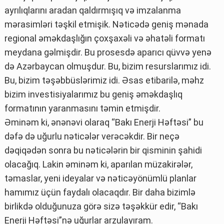
ayrılıqlarını aradan qaldırmışıq və imzalanma
mərasimləri təşkil etmişik. Nəticədə geniş mənada
regional əməkdaşlığın çoxşaxəli və əhatəli formatı
meydana gəlmişdir. Bu prosesdə aparıcı qüvvə yenə
də Azərbaycan olmuşdur. Bu, bizim resurslarımız idi.
Bu, bizim təşəbbüslərimiz idi. Əsas etibarilə, məhz
bizim investisiyalarımız bu geniş əməkdaşlıq
formatının yaranmasını təmin etmişdir.
Əminəm ki, ənənəvi olaraq “Bakı Enerji Həftəsi” bu
dəfə də uğurlu nəticələr verəcəkdir. Bir neçə
dəqiqədən sonra bu nəticələrin bir qisminin şahidi
olacağıq. Lakin əminəm ki, aparılan müzakirələr,
təmaslar, yeni ideyalar və nəticəyönümlü planlar
hamımız üçün faydalı olacaqdır. Bir daha bizimlə
birlikdə olduğunuza görə sizə təşəkkür edir, “Bakı
Enerji Həftəsi”nə uğurlar arzulayıram.