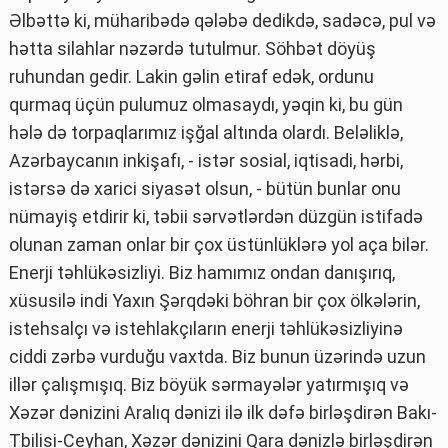
Əlbəttə ki, müharibədə qələbə dedikdə, sadəcə, pul və
hətta silahlar nəzərdə tutulmur. Söhbət döyüş
ruhundan gedir. Lakin gəlin etiraf edək, ordunu
qurmaq üçün pulumuz olmasaydı, yəqin ki, bu gün
hələ də torpaqlarımız işğal altında olardı. Beləliklə,
Azərbaycanın inkişafı, - istər sosial, iqtisadi, hərbi,
istərsə də xarici siyasət olsun, - bütün bunlar onu
nümayiş etdirir ki, təbii sərvətlərdən düzgün istifadə
olunan zaman onlar bir çox üstünlüklərə yol aça bilər.
Enerji təhlükəsizliyi. Biz hamımız ondan danışırıq,
xüsusilə indi Yaxın Şərqdəki böhran bir çox ölkələrin,
istehsalçı və istehlakçıların enerji təhlükəsizliyinə
ciddi zərbə vurduğu vaxtda. Biz bunun üzərində uzun
illər çalışmışıq. Biz böyük sərmayələr yatırmışıq və
Xəzər dənizini Aralıq dənizi ilə ilk dəfə birləşdirən Bakı-
Tbilisi-Ceyhan, Xəzər dənizini Qara dənizlə birləşdirən