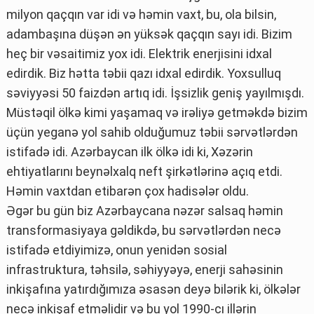
milyon qaçqın var idi və həmin vaxt, bu, ola bilsin,
adambaşına düşən ən yüksək qaçqın sayı idi. Bizim
heç bir vəsaitimiz yox idi. Elektrik enerjisini idxal
edirdik. Biz hətta təbii qazı idxal edirdik. Yoxsulluq
səviyyəsi 50 faizdən artıq idi. İşsizlik geniş yayılmışdı.
Müstəqil ölkə kimi yaşamaq və irəliyə getməkdə bizim
üçün yeganə yol sahib olduğumuz təbii sərvətlərdən
istifadə idi. Azərbaycan ilk ölkə idi ki, Xəzərin
ehtiyatlarını beynəlxalq neft şirkətlərinə açıq etdi.
Həmin vaxtdan etibarən çox hadisələr oldu.
Əgər bu gün biz Azərbaycana nəzər salsaq həmin
transformasiyaya gəldikdə, bu sərvətlərdən necə
istifadə etdiyimizə, onun yenidən sosial
infrastruktura, təhsilə, səhiyyəyə, enerji sahəsinin
inkişafına yatırdığımıza əsasən deyə bilərik ki, ölkələr
necə inkişaf etməlidir və bu yol 1990-cı illərin