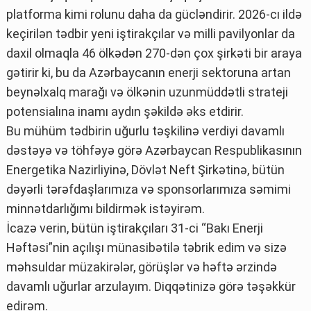
platforma kimi rolunu daha da gücləndirir. 2026-cı ildə
keçirilən tədbir yeni iştirakçılar və milli pavilyonlar da
daxil olmaqla 46 ölkədən 270-dən çox şirkəti bir araya
gətirir ki, bu da Azərbaycanın enerji sektoruna artan
beynəlxalq marağı və ölkənin uzunmüddətli strateji
potensialına inamı aydın şəkildə əks etdirir.
Bu mühüm tədbirin uğurlu təşkilinə verdiyi davamlı
dəstəyə və töhfəyə görə Azərbaycan Respublikasının
Energetika Nazirliyinə, Dövlət Neft Şirkətinə, bütün
dəyərli tərəfdaşlarımıza və sponsorlarımıza səmimi
minnətdarlığımı bildirmək istəyirəm.
İcazə verin, bütün iştirakçıları 31-ci “Bakı Enerji
Həftəsi”nin açılışı münasibətilə təbrik edim və sizə
məhsuldar müzakirələr, görüşlər və həftə ərzində
davamlı uğurlar arzulayım. Diqqətinizə görə təşəkkür
edirəm.