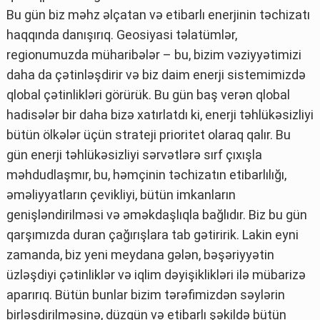
Bu gün biz məhz əlçatan və etibarlı enerjinin təchizatı
haqqında danışırıq. Geosiyasi təlatümlər,
regionumuzda müharibələr – bu, bizim vəziyyətimizi
daha da çətinləşdirir və biz daim enerji sistemimizdə
qlobal çətinlikləri görürük. Bu gün baş verən qlobal
hadisələr bir daha bizə xatırlatdı ki, enerji təhlükəsizliyi
bütün ölkələr üçün strateji prioritet olaraq qalır. Bu
gün enerji təhlükəsizliyi sərvətlərə sırf çıxışla
məhdudlaşmır, bu, həmçinin təchizatın etibarlılığı,
əməliyyatların çevikliyi, bütün imkanların
genişləndirilməsi və əməkdaşlıqla bağlıdır. Biz bu gün
qarşımızda duran çağırışlara tab gətiririk. Lakin eyni
zamanda, biz yeni meydana gələn, bəşəriyyətin
üzləşdiyi çətinliklər və iqlim dəyişiklikləri ilə mübarizə
aparırıq. Bütün bunlar bizim tərəfimizdən səylərin
birləşdirilməsinə, düzgün və etibarlı şəkildə bütün