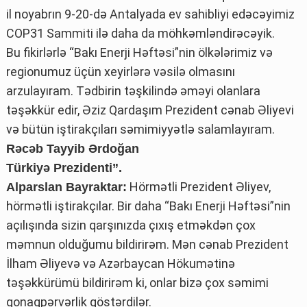
il noyabrın 9-20-də Antalyada ev sahibliyi edəcəyimiz
COP31 Sammiti ilə daha da möhkəmləndirəcəyik.
Bu fikirlərlə “Bakı Enerji Həftəsi”nin ölkələrimiz və
regionumuz üçün xeyirlərə vəsilə olmasını
arzulayıram. Tədbirin təşkilində əməyi olanlara
təşəkkür edir, Əziz Qardaşım Prezident cənab Əliyevi
və bütün iştirakçıları səmimiyyətlə salamlayıram.
Rəcəb Tayyib Ərdoğan
Türkiyə Prezidenti”.
Hörmətli Prezident Əliyev,
Alparslan Bayraktar:
hörmətli iştirakçılar. Bir daha “Bakı Enerji Həftəsi”nin
açılışında sizin qarşınızda çıxış etməkdən çox
məmnun olduğumu bildirirəm. Mən cənab Prezident
İlham Əliyevə və Azərbaycan Hökumətinə
təşəkkürümü bildirirəm ki, onlar bizə çox səmimi
qonaqpərvərlik göstərdilər.