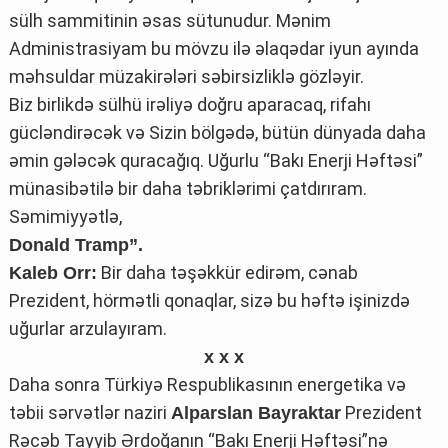
sülh sammitinin əsas sütunudur. Mənim
Administrasiyam bu mövzu ilə əlaqədar iyun ayında
məhsuldar müzakirələri səbirsizliklə gözləyir.
Biz birlikdə sülhü irəliyə doğru aparacaq, rifahı
gücləndirəcək və Sizin bölgədə, bütün dünyada daha
əmin gələcək quracağıq. Uğurlu “Bakı Enerji Həftəsi”
münasibətilə bir daha təbriklərimi çatdırıram.
Səmimiyyətlə,
Donald Tramp”.
Bir daha təşəkkür edirəm, cənab
Kaleb Orr:
Prezident, hörmətli qonaqlar, sizə bu həftə işinizdə
uğurlar arzulayıram.
x x x
Daha sonra Türkiyə Respublikasının energetika və
təbii sərvətlər naziri
Prezident
Alparslan Bayraktar
Rəcəb Tayyib Ərdoğanın “Bakı Enerji Həftəsi”nə