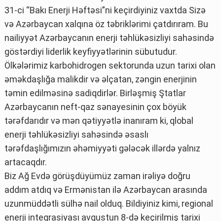
31-ci “Bakı Enerji Həftəsi”ni keçirdiyiniz vaxtda Sizə
və Azərbaycan xalqına öz təbriklərimi çatdırıram. Bu
nailiyyət Azərbaycanın enerji təhlükəsizliyi sahəsində
göstərdiyi liderlik keyfiyyətlərinin sübutudur.
Ölkələrimiz karbohidrogen sektorunda uzun tarixi olan
əməkdaşlığa malikdir və əlçatan, zəngin enerjinin
təmin edilməsinə sadiqdirlər. Birləşmiş Ştatlar
Azərbaycanın neft-qaz sənayesinin çox böyük
tərəfdarıdır və mən qətiyyətlə inanıram ki, qlobal
enerji təhlükəsizliyi sahəsində əsaslı
tərəfdaşlığımızın əhəmiyyəti gələcək illərdə yalnız
artacaqdır.
Biz Ağ Evdə görüşdüyümüz zaman irəliyə doğru
addım atdıq və Ermənistan ilə Azərbaycan arasında
uzunmüddətli sülhə nail olduq. Bildiyiniz kimi, regional
enerji inteqrasiyası avqustun 8-də keçirilmiş tarixi