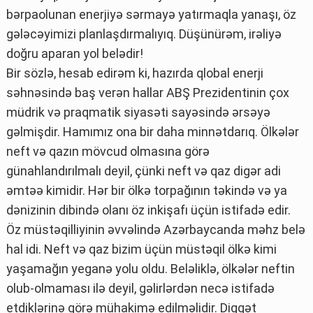
bərpaolunan enerjiyə sərmayə yatırmaqla yanaşı, öz
gələcəyimizi planlaşdırmalıyıq. Düşünürəm, irəliyə
doğru aparan yol belədir!
Bir sözlə, hesab edirəm ki, hazırda qlobal enerji
səhnəsində baş verən hallar ABŞ Prezidentinin çox
müdrik və praqmatik siyasəti sayəsində ərsəyə
gəlmişdir. Hamımız ona bir daha minnətdarıq. Ölkələr
neft və qazın mövcud olmasına görə
günahlandırılmalı deyil, çünki neft və qaz digər adi
əmtəə kimidir. Hər bir ölkə torpağının təkində və ya
dənizinin dibində olanı öz inkişafı üçün istifadə edir.
Öz müstəqilliyinin əvvəlində Azərbaycanda məhz belə
hal idi. Neft və qaz bizim üçün müstəqil ölkə kimi
yaşamağın yeganə yolu oldu. Beləliklə, ölkələr neftin
olub-olmaması ilə deyil, gəlirlərdən necə istifadə
etdiklərinə görə mühakimə edilməlidir. Diqqət