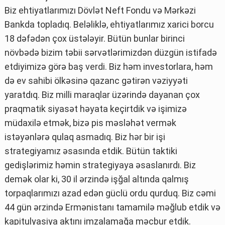
Biz ehtiyatlarımızı Dövlət Neft Fondu və Mərkəzi
Bankda topladıq. Beləliklə, ehtiyatlarımız xarici borcu
18 dəfədən çox üstələyir. Bütün bunlar birinci
növbədə bizim təbii sərvətlərimizdən düzgün istifadə
etdiyimizə görə baş verdi. Biz həm investorlara, həm
də ev sahibi ölkəsinə qazanc gətirən vəziyyəti
yaratdıq. Biz milli maraqlar üzərində dayanan çox
praqmatik siyasət həyata keçirtdik və işimizə
müdaxilə etmək, bizə pis məsləhət vermək
istəyənlərə qulaq asmadıq. Biz hər bir işi
strategiyamız əsasında etdik. Bütün taktiki
gedişlərimiz həmin strategiyaya əsaslanırdı. Biz
demək olar ki, 30 il ərzində işğal altında qalmış
torpaqlarımızı azad edən güclü ordu qurduq. Biz cəmi
44 gün ərzində Ermənistanı tamamilə məğlub etdik və
kapitulyasiya aktını imzalamağa məcbur etdik.