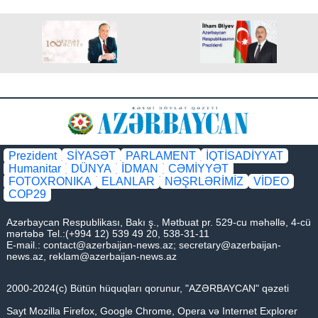
Prezident
SİYASƏT
PARLAMENT
İQTİSADİYYAT
Humanitar
DÜNYA
İDMAN
CƏMİYYƏT
FOTOXRONIKA
ELANLAR
NƏŞRLƏRİMİZ
VİDEO
COP29
Azərbaycan Respublikası, Bakı ş., Mətbuat pr. 529-cu məhəllə, 4-cü
mərtəbə Tel.:(+994 12) 539 49 20, 538-31-11
E-mail.:
contact@azerbaijan-news.az
;
secretary@azerbaijan-
news.az
,
reklam@azerbaijan-news.az
2000-2024(c) Bütün hüquqları qorunur, "AZƏRBAYCAN" qəzeti
Sayt Mozilla Firefox, Google Chrome, Opera və Internet Explorer