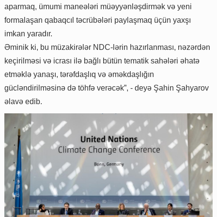
aparmaq, ümumi maneələri müəyyənləşdirmək və yeni
formalaşan qabaqcıl təcrübələri paylaşmaq üçün yaxşı
imkan yaradır.
Əminik ki, bu müzakirələr NDC-lərin hazırlanması, nəzərdən
keçirilməsi və icrası ilə bağlı bütün tematik sahələri əhatə
etməklə yanaşı, tərəfdaşlıq və əməkdaşlığın
gücləndirilməsinə də töhfə verəcək”, - deyə Şahin Şahyarov
əlavə edib.