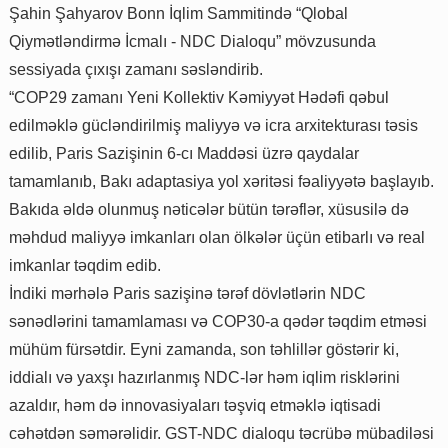
Şahin Şahyarov Bonn İqlim Sammitində “Qlobal
Qiymətləndirmə İcmalı - NDC Dialoqu” mövzusunda
sessiyada çıxışı zamanı səsləndirib.
“COP29 zamanı Yeni Kollektiv Kəmiyyət Hədəfi qəbul
edilməklə gücləndirilmiş maliyyə və icra arxitekturası təsis
edilib, Paris Sazişinin 6-cı Maddəsi üzrə qaydalar
tamamlanıb, Bakı adaptasiya yol xəritəsi fəaliyyətə başlayıb.
Bakıda əldə olunmuş nəticələr bütün tərəflər, xüsusilə də
məhdud maliyyə imkanları olan ölkələr üçün etibarlı və real
imkanlar təqdim edib.
İndiki mərhələ Paris sazişinə tərəf dövlətlərin NDC
sənədlərini tamamlaması və COP30-a qədər təqdim etməsi
mühüm fürsətdir. Eyni zamanda, son təhlillər göstərir ki,
iddialı və yaxşı hazırlanmış NDC-lər həm iqlim risklərini
azaldır, həm də innovasiyaları təşviq etməklə iqtisadi
cəhətdən səmərəlidir. GST-NDC dialoqu təcrübə mübadiləsi