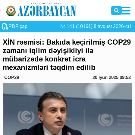
PDF çap
№ 141 (10161) 8 avqust 2026-cı il
XİN rəsmisi: Bakıda keçirilmiş COP29
zamanı iqlim dəyişikliyi ilə
mübarizədə konkret icra
mexanizmləri təqdim edilib
COP29
20 İyun 2025 09:52