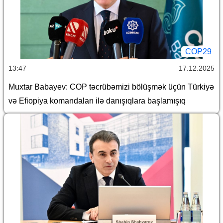
COP29
13:47
17.12.2025
Muxtar Babayev: COP təcrübəmizi bölüşmək üçün Türkiyə
və Efiopiya komandaları ilə danışıqlara başlamışıq