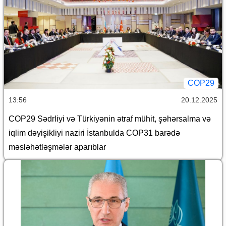
COP29
13:56
20.12.2025
COP29 Sədrliyi və Türkiyənin ətraf mühit, şəhərsalma və
iqlim dəyişikliyi naziri İstanbulda COP31 barədə
məsləhətləşmələr aparıblar