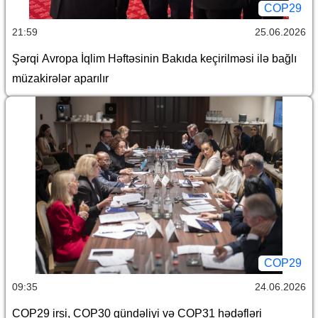
COP29
21:59
25.06.2026
Şərqi Avropa İqlim Həftəsinin Bakıda keçirilməsi ilə bağlı
müzakirələr aparılır
COP29
09:35
24.06.2026
COP29 irsi, COP30 gündəliyi və COP31 hədəfləri