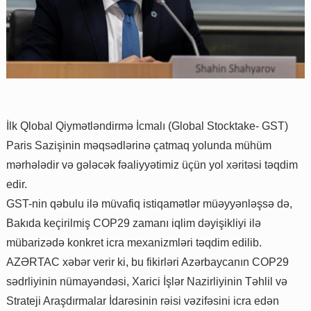
İlk Qlobal Qiymətləndirmə İcmalı (Global Stocktake- GST)
Paris Sazişinin məqsədlərinə çatmaq yolunda mühüm
mərhələdir və gələcək fəaliyyətimiz üçün yol xəritəsi təqdim
edir.
GST-nin qəbulu ilə müvafiq istiqamətlər müəyyənləşsə də,
Bakıda keçirilmiş COP29 zamanı iqlim dəyişikliyi ilə
mübarizədə konkret icra mexanizmləri təqdim edilib.
AZƏRTAC xəbər verir ki, bu fikirləri Azərbaycanın COP29
sədrliyinin nümayəndəsi, Xarici İşlər Nazirliyinin Təhlil və
Strateji Araşdırmalar İdarəsinin rəisi vəzifəsini icra edən