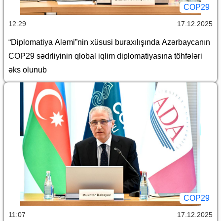
COP29
12:29
17.12.2025
“Diplomatiya Aləmi”nin xüsusi buraxılışında Azərbaycanın
COP29 sədrliyinin qlobal iqlim diplomatiyasına töhfələri
əks olunub
COP29
11:07
17.12.2025