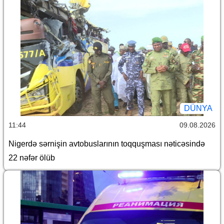
DÜNYA
11:44
09.08.2026
Nigerdə sərnişin avtobuslarının toqquşması nəticəsində
22 nəfər ölüb