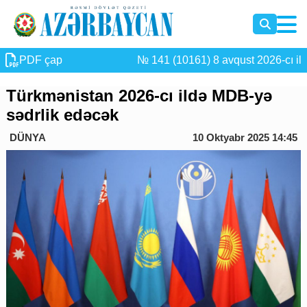
PDF çap
№ 141 (10161) 8 avqust 2026-cı il
Türkmənistan 2026-cı ildə MDB-yə
sədrlik edəcək
DÜNYA
10 Oktyabr 2025 14:45