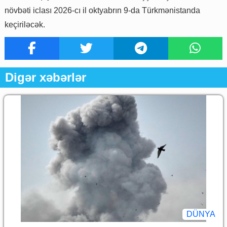
növbəti iclası 2026-cı il oktyabrın 9-da Türkmənistanda
keçiriləcək.
Digər xəbərlər
DÜNYA