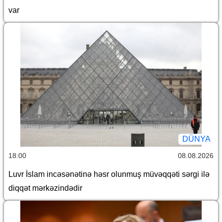
var
DÜNYA
18:00
08.08.2026
Luvr İslam incəsənətinə həsr olunmuş müvəqqəti sərgi ilə
diqqət mərkəzindədir