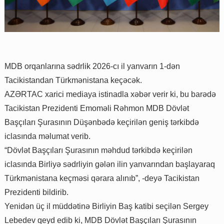
MDB orqanlarına sədrlik 2026-cı il yanvarın 1-dən
Tacikistandan Türkmənistana keçəcək.
AZƏRTAC xarici mediaya istinadla xəbər verir ki, bu barədə
Tacikistan Prezidenti Emoməli Rəhmon MDB Dövlət
Başçıları Şurasının Düşənbədə keçirilən geniş tərkibdə
iclasında məlumat verib.
“Dövlət Başçıları Şurasının məhdud tərkibdə keçirilən
iclasında Birliyə sədrliyin gələn ilin yanvarından başlayaraq
Türkmənistana keçməsi qərara alınıb”, -deyə Tacikistan
Prezidenti bildirib.
Yenidən üç il müddətinə Birliyin Baş katibi seçilən Sergey
Lebedev qeyd edib ki, MDB Dövlət Başçıları Şurasının