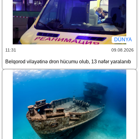
DÜNYA
11:31
09.08.2026
Belqorod vilayətinə dron hücumu olub, 13 nəfər yaralanıb