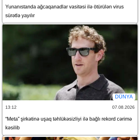
Yunanıstanda ağcaqanadlar vasitəsi ilə ötürülən virus
sürətlə yayılır
DÜNYA
13:12
07.08.2026
“Meta” şirkətinə uşaq təhlükəsizliyi ilə bağlı rekord cərimə
kəsilib