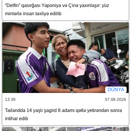
“Delfin” qasırğası Yaponiya və Çinə yaxınlaşır: yüz
minlərlə insan təxliyə edilib
DÜNYA
13:39
07.08.2026
Tailandda 14 yaşlı şagird 8 adamı qətlə yetirəndən sonra
intihar edib