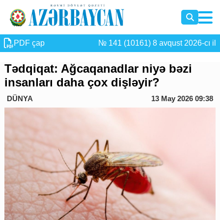
PDF çap
№ 141 (10161) 8 avqust 2026-cı il
Tədqiqat: Ağcaqanadlar niyə bəzi
insanları daha çox dişləyir?
DÜNYA
13 May 2026 09:38