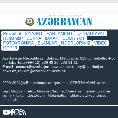
Prezident
SİYASƏT
PARLAMENT
İQTİSADİYYAT
Humanitar
DÜNYA
İDMAN
CƏMİYYƏT
FOTOXRONIKA
ELANLAR
NƏŞRLƏRİMİZ
VİDEO
COP29
Azərbaycan Respublikası, Bakı ş., Mətbuat pr. 529-cu məhəllə, 4-cü
mərtəbə Tel.:(+994 12) 539 49 20, 538-31-11
E-mail.:
contact@azerbaijan-news.az
;
secretary@azerbaijan-
news.az
,
reklam@azerbaijan-news.az
2000-2024(c) Bütün hüquqları qorunur, "AZƏRBAYCAN" qəzeti
Sayt Mozilla Firefox, Google Chrome, Opera və Internet Explorer
ver. 7.x ilə tam dəstəklənir. Məlumatdan istifadə etdikdə istinad
mütləqdir