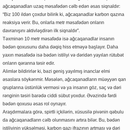
ağcaqanadları uzaq məsafədən cəlb edən əsas siqnaldır:
“Biz 100 ildən çoxdur bilirik ki, ağcaqanadlar karbon qazına
reaksiya verir. Bu, onlarla metr məsafədən onların
davranışını aktivləşdirən ilk siqnaldır”.
Təxminən 10 metr məsafədə isə ağcaqanadlar insanın
bədən qoxusunu daha dəqiq hiss etməyə başlayır. Daha
yaxın məsafədə isə bədən istiliyi və dəridən yayılan rütubət
onların qərarına təsir edir.
Alimlər bildirirlər ki, bəzi geniş yayılmış inanclar elmi
əsaslara söykənmir. Məsələn, ağcaqanadların müəyyən qan
qruplarına üstünlük verməsi və ya insanın göz, saç və dəri
rənginin təsiri barədə ciddi sübut yoxdur. Əvəzində fərdi
bədən qoxusu əsas rol oynayır.
Araşdırmalara görə, spirtli içkilərin, xüsusilə pivənin qəbulu
da ağcaqanadların cəlb olunmasını artıra bilər. Bu, bədən
istiliyinin yüksəlməsi, karbon qazı ifrazının artması və dəri