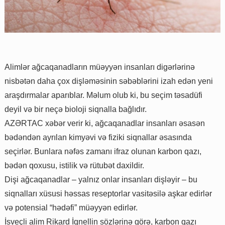
Alimlər ağcaqanadların müəyyən insanları digərlərinə
nisbətən daha çox dişləməsinin səbəblərini izah edən yeni
araşdırmalar aparıblar. Məlum olub ki, bu seçim təsadüfi
deyil və bir neçə bioloji siqnalla bağlıdır.
AZƏRTAC xəbər verir ki, ağcaqanadlar insanları əsasən
bədəndən ayrılan kimyəvi və fiziki siqnallar əsasında
seçirlər. Bunlara nəfəs zamanı ifraz olunan karbon qazı,
bədən qoxusu, istilik və rütubət daxildir.
Dişi ağcaqanadlar – yalnız onlar insanları dişləyir – bu
siqnalları xüsusi həssas reseptorlar vasitəsilə aşkar edirlər
və potensial “hədəfi” müəyyən edirlər.
İsveçli alim Rikard İqnellin sözlərinə görə, karbon qazı