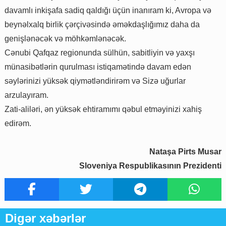
davamlı inkişafa sadiq qaldığı üçün inanıram ki, Avropa və
beynəlxalq birlik çərçivəsində əməkdaşlığımız daha da
genişlənəcək və möhkəmlənəcək.
Cənubi Qafqaz regionunda sülhün, sabitliyin və yaxşı
münasibətlərin qurulması istiqamətində davam edən
səylərinizi yüksək qiymətləndirirəm və Sizə uğurlar
arzulayıram.
Zati-aliləri, ən yüksək ehtiramımı qəbul etməyinizi xahiş
edirəm.
Nataşa Pirts Musar
Sloveniya Respublikasının Prezidenti
Digər xəbərlər