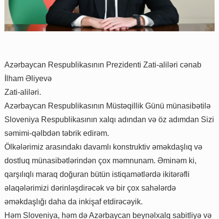
Azərbaycan Respublikasının Prezidenti Zati-aliləri cənab
İlham Əliyevə
Zati-aliləri.
Azərbaycan Respublikasının Müstəqillik Günü münasibətilə
Sloveniya Respublikasının xalqı adından və öz adımdan Sizi
səmimi-qəlbdən təbrik edirəm.
Ölkələrimiz arasındakı davamlı konstruktiv əməkdaşlıq və
dostluq münasibətlərindən çox məmnunam. Əminəm ki,
qarşılıqlı maraq doğuran bütün istiqamətlərdə ikitərəfli
əlaqələrimizi dərinləşdirəcək və bir çox sahələrdə
əməkdaşlığı daha da inkişaf etdirəcəyik.
Həm Sloveniya, həm də Azərbaycan beynəlxalq sabitliyə və