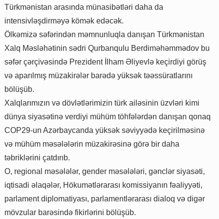
Türkmənistan arasında münasibətləri daha da
intensivləşdirməyə kömək edəcək.
Ölkəmizə səfərindən məmnunluqla danışan Türkmənistan
Xalq Məsləhətinin sədri Qurbanqulu Berdiməhəmmədov bu
səfər çərçivəsində Prezident İlham Əliyevlə keçirdiyi görüş
və aparılmış müzakirələr barədə yüksək təəssüratlarını
bölüşüb.
Xalqlarımızın və dövlətlərimizin türk ailəsinin üzvləri kimi
dünya siyasətinə verdiyi mühüm töhfələrdən danışan qonaq
COP29-un Azərbaycanda yüksək səviyyədə keçirilməsinə
və mühüm məsələlərin müzakirəsinə görə bir daha
təbriklərini çatdırıb.
O, regional məsələlər, gender məsələləri, gənclər siyasəti,
iqtisadi əlaqələr, Hökumətlərarası komissiyanın fəaliyyəti,
parlament diplomatiyası, parlamentlərarası dialoq və digər
mövzular barəsində fikirlərini bölüşüb.