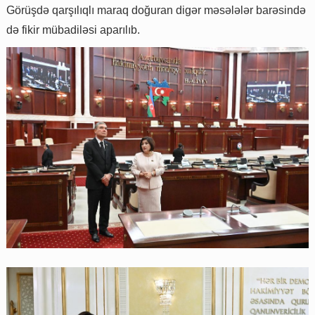
Görüşdə qarşılıqlı maraq doğuran digər məsələlər barəsində
də fikir mübadiləsi aparılıb.