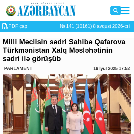
PDF çap
№ 141 (10161) 8 avqust 2026-cı il
Milli Məclisin sədri Sahibə Qafarova
Türkmənistan Xalq Məsləhətinin
sədri ilə görüşüb
PARLAMENT
16 İyul 2025 17:52