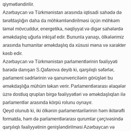
qiymətləndirilir.
Azərbaycan və Türkmənistan arasında iqtisadi sahədə də
tərəfdaşlığın daha da möhkəmləndirilməsi üçün möhkəm
təməl mövcuddur, energetika, nəqliyyat və digər sahələrdə
əməkdaşlıq uğurla inkişaf edir. Bununla yanaşı, ölkələrimiz
arasında humanitar əməkdaşlıq da xüsusi məna və xarakter
kəsb edir.
Azərbaycan və Türkmənistan parlamentlərinin fəaliyyəti
barədə danışan S.Qafarova deyib ki, qarşılıqlı səfərlər,
parlament sədrlərinin və qanunvericilərin görüşləri bu
əməkdaşlığa mühüm təkan verir. Parlamentlərarası əlaqələr
üzrə dostluq qrupları birgə fəaliyyətləri və əməkdaşlıqları ilə
parlamentlər arasında körpü rolunu oynayır.
Qeyd olunub ki, iki ölkənin parlamentarilərinin həm ikitərəfli
formatda, həm də parlamentlərarası qurumlar çərçivəsində
qarşılıqlı fəaliyyətinin genişləndirilməsi Azərbaycan və