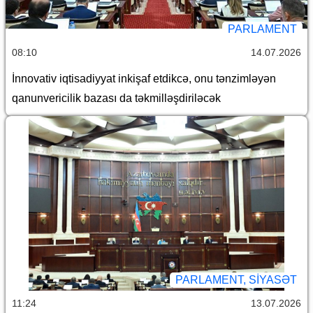
PARLAMENT
08:10
14.07.2026
İnnovativ iqtisadiyyat inkişaf etdikcə, onu tənzimləyən
qanunvericilik bazası da təkmilləşdiriləcək
PARLAMENT, SİYASƏT
11:24
13.07.2026