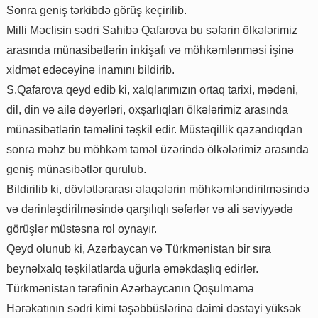
Sonra geniş tərkibdə görüş keçirilib.
Milli Məclisin sədri Sahibə Qafarova bu səfərin ölkələrimiz
arasında münasibətlərin inkişafı və möhkəmlənməsi işinə
xidmət edəcəyinə inamını bildirib.
S.Qafarova qeyd edib ki, xalqlarımızın ortaq tarixi, mədəni,
dil, din və ailə dəyərləri, oxşarlıqları ölkələrimiz arasında
münasibətlərin təməlini təşkil edir. Müstəqillik qazandıqdan
sonra məhz bu möhkəm təməl üzərində ölkələrimiz arasında
geniş münasibətlər qurulub.
Bildirilib ki, dövlətlərarası əlaqələrin möhkəmləndirilməsində
və dərinləşdirilməsində qarşılıqlı səfərlər və ali səviyyədə
görüşlər müstəsna rol oynayır.
Qeyd olunub ki, Azərbaycan və Türkmənistan bir sıra
beynəlxalq təşkilatlarda uğurla əməkdaşlıq edirlər.
Türkmənistan tərəfinin Azərbaycanın Qoşulmama
Hərəkatının sədri kimi təşəbbüslərinə daimi dəstəyi yüksək