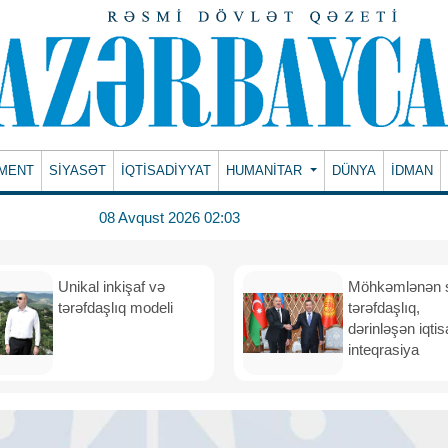
MENT
SİYASƏT
İQTİSADİYYAT
HUMANITAR
DÜNYA
İDMAN
08 Avqust 2026 02:03
Unikal inkişaf və
Möhkəmlənən st
tərəfdaşlıq modeli
tərəfdaşlıq,
dərinləşən iqtis
inteqrasiya