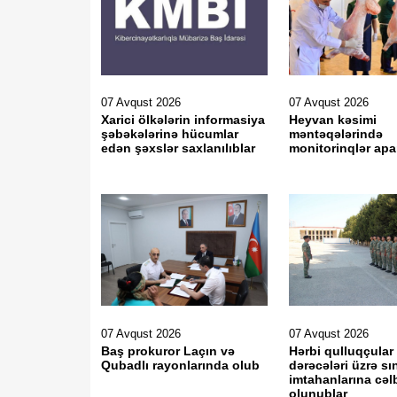
07 Avqust 2026
07 Avqust 2026
Xarici ölkələrin informasiya
Heyvan kəsimi
şəbəkələrinə hücumlar
məntəqələrində
edən şəxslər saxlanılıblar
monitorinqlər apar
07 Avqust 2026
07 Avqust 2026
Baş prokuror Laçın və
Hərbi qulluqçular
Qubadlı rayonlarında olub
dərəcələri üzrə sı
imtahanlarına cəl
olunublar