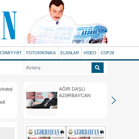
CƏMİYYƏT
FOTOXRONIKA
ELANLAR
VİDEO
COP29
rateji
AĞIR DAŞLI
AZƏRBAYCAN
adi