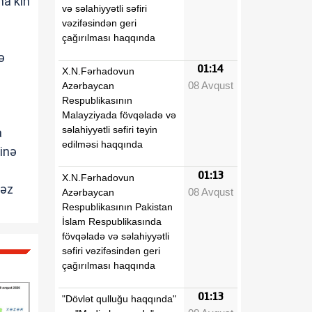
na kin
və səlahiyyətli səfiri
vəzifəsindən geri
çağırılması haqqında
ə
01:14
X.N.Fərhadovun
08 Avqust
Azərbaycan
Respublikasının
Malayziyada fövqəladə və
səlahiyyətli səfiri təyin
a
edilməsi haqqında
inə
01:13
X.N.Fərhadovun
məz
08 Avqust
Azərbaycan
Respublikasının Pakistan
İslam Respublikasında
fövqəladə və səlahiyyətli
səfiri vəzifəsindən geri
çağırılması haqqında
01:13
"Dövlət qulluğu haqqında"