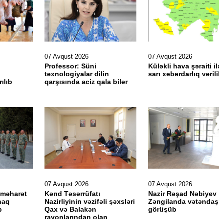
07 Avqust 2026
07 Avqust 2026
Professor: Süni
Küləkli hava şəraiti il
texnologiyalar dilin
sarı xəbərdarlıq veril
ılıb
qarşısında aciz qala bilər
07 Avqust 2026
07 Avqust 2026
 məharət
Kənd Təsərrüfatı
Nazir Rəşad Nəbiyev
naq
Nazirliyinin vəzifəli şəxsləri
Zəngilanda vətəndaşl
b
Qax və Balakən
görüşüb
rayonlarından olan