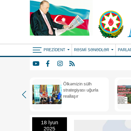
PREZIDENT
RƏSMI SƏNƏDLƏR
PARLA
rdən
Ölkəmizin sülh
hə
strategiyası uğurla
reallaşır
18 İyun
2025