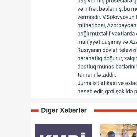
baş vermiş proseslərə q
və nifrət bəsləmiş, bu m
vermişdir. V.Solovyovu
müharibəsi, Azərbaycanın
bağlı müxtəlif vaxtlarda 
mahiyyət daşımış və Az
Rusiyanın dövlət televizi
narahatlıq doğurur, xalqı
dostluq münasibətlərini
tamamilə ziddir.
Jurnalist etikası və əxla
hesab edir, qəti şəkildə p
Digər Xəbərlər