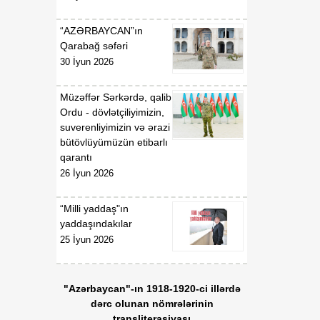
gündəliyində mühüm
mərhələ
“AZƏRBAYCAN”ın
Qarabağ səfəri
18:20
Xarici ölkələrin informasiya
30 İyun 2026
07 Avqust
şəbəkələrinə hücumlar
edən şəxslər saxlanılıblar
Müzəffər Sərkərdə, qalib
Ordu - dövlətçiliyimizin,
18:18
Heyvan kəsimi
suverenliyimizin və ərazi
07 Avqust
məntəqələrində
bütövlüyümüzün etibarlı
monitorinqlər aparılıb
qarantı
26 İyun 2026
18:00
Professor: Süni
07 Avqust
texnologiyalar dilin
“Milli yaddaş"ın
qarşısında aciz qala bilər
yaddaşındakılar
25 İyun 2026
17:55
Azərbaycan müxtəlif
07 Avqust
geosiyasi məkanlar
arasında kommunikasiya
"Azərbaycan"-ın 1918-1920-ci illərdə
imkanları olan dövlət
dərc olunan nömrələrinin
mövqeyini gücləndirir
transliterasiyası