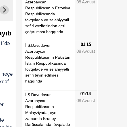
08 Avqust
Azərbaycan
Respublikasının Estoniya
Respublikasında
fövqəladə və səlahiyyətli
səfiri vəzifəsindən geri
ayıb
çağırılması haqqında
 1”də
01:15
İ.Ş.Davudovun
08 Avqust
Azərbaycan
Respublikasının Pakistan
İslam Respublikasında
fövqəladə və səlahiyyətli
r neçə
səfiri təyin edilməsi
kdə”
haqqında
01:14
İ.Ş.Davudovun
08 Avqust
Azərbaycan
er
Respublikasının
Malayziyada, eyni
zamanda Bruney
də
Darüssalamda fövqəladə