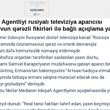
Agentliyi rusiyalı televiziya aparıcısı
un qərəzli fikirləri ilə bağlı açıqlama y
imir Solovyov Rusiyanın dövlət televiziya kanalı “Rossiya
ramında özünəməxsus qərəz və isterik davranışla
ti dəfə hörmətsizlik nümayiş etdirmişdir.
fizə orqanları tərəfindən saxlanılan yaxın dostu,
 adamı Samvel Karapetyanın müdafiəsinə qalxan aparıcı bi
işlətmiş, Ermənistan hakimiyyətini “Artsaxı hədiyyə etmə
ayımda birbaşa erməni xalqına müraciət edərək onu da
i gözlədiyini” demişdir.
 bu fikirlər Medianın İnkişafı Agentliyinin açıqlamasında y
d olunub: “Real tarixi faktları təhrif edən, yaxın keçmiş