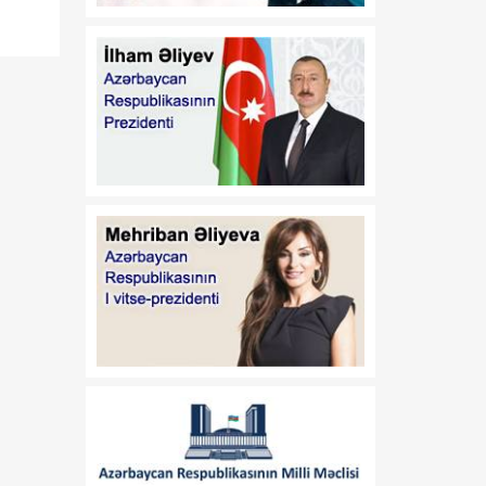
Azərbaycan
Respublikasının 2026-cı il
14 iyul tarixli 449-VIIQD
nömrəli Qanununun tətbiqi
və bununla əlaqədar bəzi
məsələlərin tənzimlənməsi
haqqında
01:06
Azərbaycan Beynəlxalq
08 Avqust
İnvestisiya Forumunun
Təşkilat Komitəsinin
yaradılması haqqında
01:04
"Azərbaycan
08 Avqust
Respublikasının Elm və
Təhsil Nazirliyi ilə
Tacikistan Respublikasının
Təhsil və Elm Nazirliyi
arasında illik təhsil
kvotalarının qarşılıqlı
ayrılması haqqında