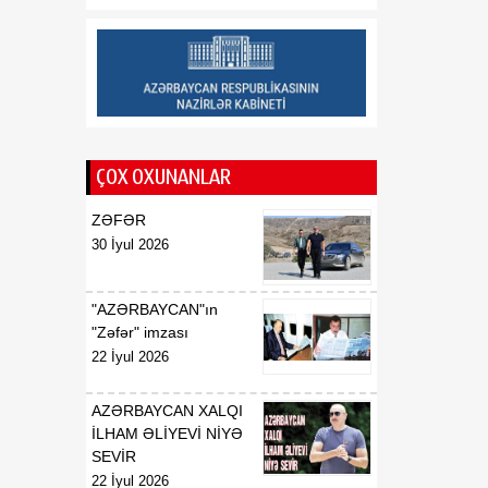
Saziş"in təsdiq edilməsi
barədə
00:57
BİLDİRİŞ
08 Avqust
18:53
Tatyana Poloskova:
07 Avqust
Azərbaycanın xarici
ÇOX OXUNANLAR
siyasətinin əsasında milli
maraqların qorunması
ZƏFƏR
dayanır
30 İyul 2026
18:23
Vaşinqton razılaşması
07 Avqust
Azərbaycan
"AZƏRBAYCAN"ın
diplomatiyasının növbəti
"Zəfər" imzası
zəfəri idi
22 İyul 2026
18:22
Tarixi Vaşinqton görüşü:
AZƏRBAYCAN XALQI
07 Avqust
ABŞ-Azərbaycan
İLHAM ƏLİYEVİ NİYƏ
əlaqələrində və Cənubi
SEVİR
Qafqazın sülh
22 İyul 2026