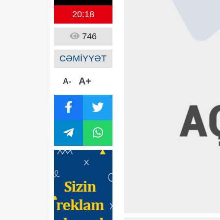
20:18
746
CƏMİYYƏT
A+
A-