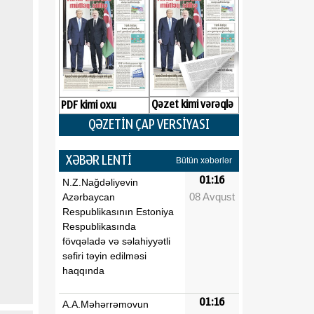
Qəzet kimi vərəqlə
PDF kimi oxu
QƏZETİN ÇAP VERSİYASI
XƏBƏR LENTİ
Bütün xəbərlər
01:16
N.Z.Nağdəliyevin
08 Avqust
Azərbaycan
Respublikasının Estoniya
Respublikasında
fövqəladə və səlahiyyətli
səfiri təyin edilməsi
haqqında
01:16
A.A.Məhərrəmovun