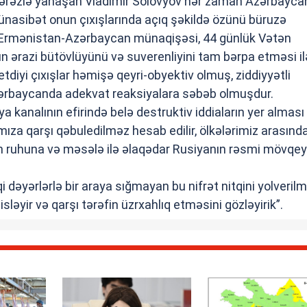
ərəzlə yanaşan Vladimir Solovyov hər zaman Azərbayca
ünasibət onun çıxışlarında açıq şəkildə özünü büruzə
n Ermənistan-Azərbaycan münaqişəsi, 44 günlük Vətən
 ərazi bütövlüyünü və suverenliyini tam bərpa etməsi il
etdiyi çıxışlar həmişə qeyri-obyektiv olmuş, ziddiyyətli
ərbaycanda adekvat reaksiyalara səbəb olmuşdur.
ya kanalının efirində belə destruktiv iddiaların yer alması
mıza qarşı qəbuledilməz hesab edilir, ölkələrimiz arasınd
n ruhuna və məsələ ilə əlaqədar Rusiyanın rəsmi mövqey
qi dəyərlərlə bir araya sığmayan bu nifrət nitqini yolveril
isləyir və qarşı tərəfin üzrxahlıq etməsini gözləyirik”.