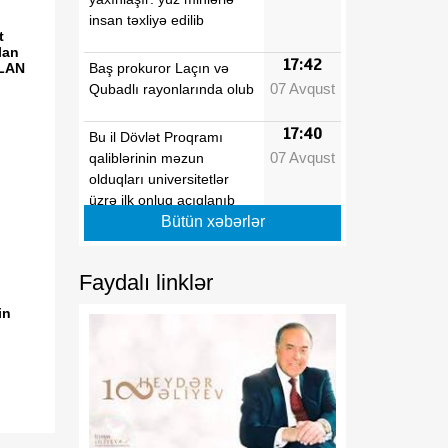
insan təxliyə edilib
t
lan
17:42
Baş prokuror Laçın və
ELAN
07 Avqust
Qubadlı rayonlarında olub
17:40
Bu il Dövlət Proqramı
07 Avqust
qaliblərinin məzun
olduqları universitetlər
üzrə ilk onluq açıqlanıb
Bütün xəbərlər
17:39
Vaşinqton razılaşmaları
07 Avqust
Azərbaycanın sülh
Faydalı linklər
modelinə beynəlxalq
dəstəyi təsdiqlədi
in
17:36
Hərbi qulluqçular məharət
07 Avqust
dərəcələri üzrə sınaq
imtahanlarına cəlb
olunublar