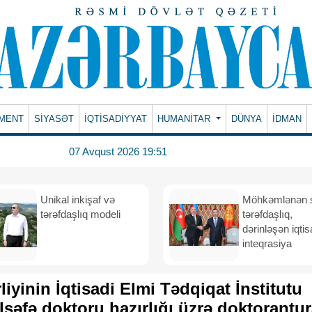
MENT
SİYASƏT
İQTİSADİYYAT
HUMANITAR
DÜNYA
İDMAN
07 Avqust 2026 19:51
Unikal inkişaf və
Möhkəmlənən st
tərəfdaşlıq modeli
tərəfdaşlıq,
dərinləşən iqtis
inteqrasiya
rliyinin İqtisadi Elmi Tədqiqat İnstitutu
əlsəfə doktoru hazırlığı üzrə doktorantu