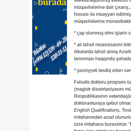
Mərkəzləşdirilmiş elektron
müqavilələrinə dair çıxarı
hissəsi ilə müəyyən edilmiş
müqavilələrinə münasibətdə
* çap olunmuş elmi işlərin si
* ali təhsil müəssisəsini b
ölkələrdə təhsil almış Azər
tanınması haqqında şəhad
* şəxsiyyəti təsdiq edən sən
Fəlsəfə doktoru proqramı üzr
(magistr dissertasiyasını m
Respublikasının vətəndaşla
doktoranturaya qəbul olmaq 
English Qualifications, Tes
imtahanından azad olunurla
üzrə imtahana buraxılırlar. 