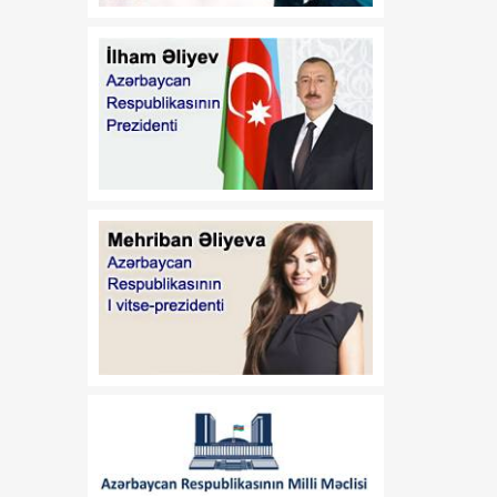
17:32
Orta Dəhlizin strateji
07 Avqust
elementinə çevrilən
Zəngəzur dəhlizi: Birillik
Vaşinqton diplomatiyasının
uğurları
17:30
Trans-Xəzər fiber-optik
07 Avqust
xətti Azərbaycanı
Avrasiyanın rəqəmsal
körpüsünə çevirir
16:34
Ukraynalı ekspert:
07 Avqust
Azərbaycan xarici
siyasətinin əsas
prioritetinin yalnız milli
maraqların qorunması
olduğunu nümayiş etdirir
16:30
“Vətən” jurnalı: Özbəkistan
07 Avqust
və Azərbaycan: Müttəfiqlik