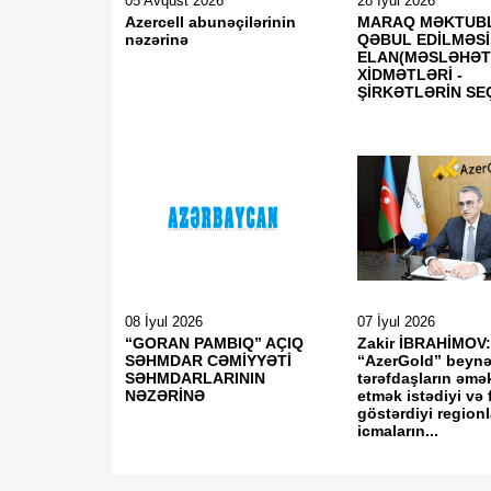
05 Avqust 2026
28 İyul 2026
Azercell abunəçilərinin
MARAQ MƏKTUBL
nəzərinə
QƏBUL EDİLMƏSİ
ELAN(MƏSLƏHƏ
XİDMƏTLƏRİ -
ŞİRKƏTLƏRİN SEÇ
08 İyul 2026
07 İyul 2026
“GORAN PAMBIQ” AÇIQ
Zakir İBRAHİMOV
SƏHMDAR CƏMİYYƏTİ
“AzerGold” beynə
SƏHMDARLARININ
tərəfdaşların əmə
NƏZƏRİNƏ
etmək istədiyi və 
göstərdiyi regionl
icmaların...