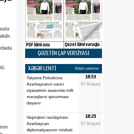
əsilə
əkdir.
Qəzet kimi vərəqlə
PDF kimi oxu
aydada
QƏZETİN ÇAP VERSİYASI
a);
XƏBƏR LENTİ
Bütün xəbərlər
18:53
Tatyana Poloskova:
07 Avqust
Azərbaycanın xarici
siyasətinin əsasında milli
maraqların qorunması
dayanır
18:23
Vaşinqton razılaşması
07 Avqust
Azərbaycan
inin
diplomatiyasının növbəti