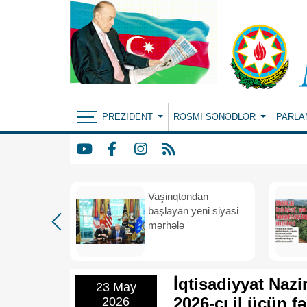
PREZIDENT
RƏSMI SƏNƏDLƏR
PARLA
rdən
Vaşinqtondan
hə
başlayan yeni siyasi
mərhələ
İqtisadiyyat Nazi
23 May
2026-cı il üçün f
2026