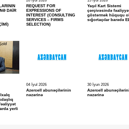
28 İyul 2026
15 İyul 2026
ARININ
REQUEST FOR
Yaşıl Kart Sistemi
NƏ DAİR
EXPRESSIONS OF
çərçivəsində fəaliyyə
T
INTEREST (CONSULTING
göstərmək hüququ o
SERVICES – FIRMS
sığortaçılar barədə 
İMİ)
SELECTION)
04 İyul 2026
30 İyun 2026
:
Azercell abunəçilərinin
Azercell abunəçilərin
lxalq
nəzərinə
nəzərinə
kdaşlıq
fəaliyyət
arda yerli