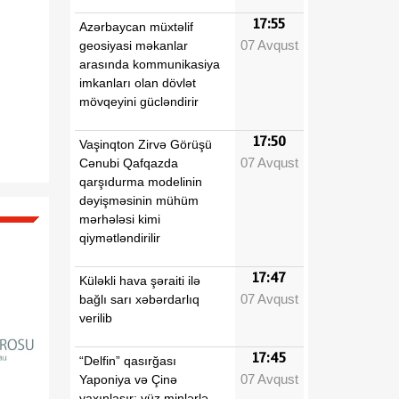
17:55
Azərbaycan müxtəlif
07 Avqust
geosiyasi məkanlar
arasında kommunikasiya
imkanları olan dövlət
mövqeyini gücləndirir
17:50
Vaşinqton Zirvə Görüşü
07 Avqust
Cənubi Qafqazda
qarşıdurma modelinin
dəyişməsinin mühüm
mərhələsi kimi
qiymətləndirilir
17:47
Küləkli hava şəraiti ilə
07 Avqust
bağlı sarı xəbərdarlıq
verilib
17:45
“Delfin” qasırğası
07 Avqust
Yaponiya və Çinə
yaxınlaşır: yüz minlərlə