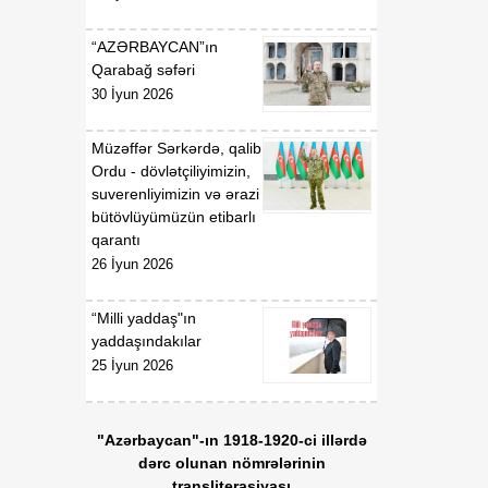
“AZƏRBAYCAN”ın
Qarabağ səfəri
30 İyun 2026
Müzəffər Sərkərdə, qalib
Ordu - dövlətçiliyimizin,
suverenliyimizin və ərazi
bütövlüyümüzün etibarlı
qarantı
26 İyun 2026
“Milli yaddaş"ın
yaddaşındakılar
25 İyun 2026
"Azərbaycan"-ın 1918-1920-ci illərdə
dərc olunan nömrələrinin
transliterasiyası