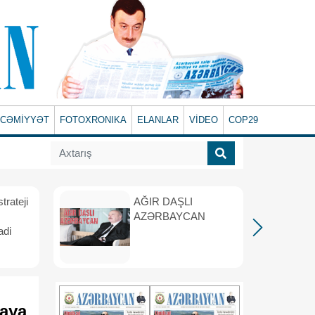
CƏMİYYƏT
FOTOXRONIKA
ELANLAR
VİDEO
COP29
rateji
AĞIR DAŞLI
AZƏRBAYCAN
adi
raya