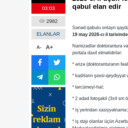
qəbul elan edir
03:03
2982
Sənəd qəbulu onlayn qayda
ELANLAR
19 may 2026-cı il tarixind
Namizədlər doktorantura və
A+
A-
portala daxil etməlidirlər:
* ərizə (doktoranturanın fəa
* kadrların şəxsi-qeydiyyat 
* tərcümeyi-hal;
* 2 ədəd fotoşəkil (3x4 sm ö
* iş yerindən xasiyyətnamə;
* iş stajı olanlar üçün Azə