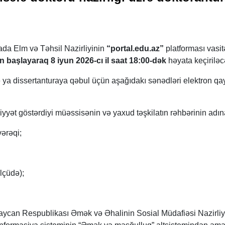
da Elm və Təhsil Nazirliyinin
“portal.edu.az”
platforması vasit
ən başlayaraq 8 iyun 2026-cı il saat 18:00-dək
həyata keçiriləc
 ya dissertanturaya qəbul üçün aşağıdakı sənədləri elektron q
liyyət göstərdiyi müəssisənin və yaxud təşkilatın rəhbərinin adın
vərəqi;
lçüdə);
rbaycan Respublikası Əmək və Əhalinin Sosial Müdafiəsi Nazirliy