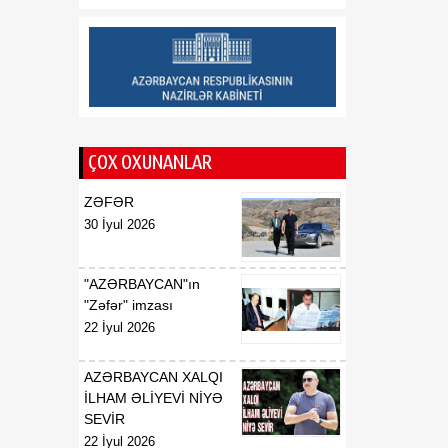
münasibətlərindən
inteqrasiyaya
16:29
Kənd Təsərrüfatı
07 Avqust
Nazirliyinin vəzifəli şəxsləri
Qax və Balakən
rayonlarından olan
ÇOX OXUNANLAR
vətəndaşlarla görüşüb
ZƏFƏR
16:28
Azərbaycanın bank
30 İyul 2026
07 Avqust
sektoru “Moody’s”dən
müsbət qiymət alıb
"AZƏRBAYCAN"ın
16:27
Azərbaycan və
"Zəfər" imzası
07 Avqust
Ermənistan arasında sülh
22 İyul 2026
Cənubi Qafqaz üçün yeni
inkişaf mərhələsinin
AZƏRBAYCAN XALQI
əsasını qoya bilər
İLHAM ƏLİYEVİ NİYƏ
SEVİR
22 İyul 2026