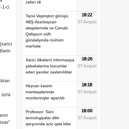
ək
zəfəri idi
-1-ci
18:22
Tarixi Vaşinqton görüşü:
07 Avqust
ABŞ-Azərbaycan
əlaqələrində və Cənubi
Qafqazın sülh
gündəliyində mühüm
xarici
mərhələ
lərin
18:20
Xarici ölkələrin informasiya
07 Avqust
şəbəkələrinə hücumlar
edən şəxslər saxlanılıblar
tirən
18:18
Heyvan kəsimi
07 Avqust
məntəqələrində
 üzrə
monitorinqlər aparılıb
18:00
Professor: Süni
ənni
07 Avqust
texnologiyalar dilin
isas”
qarşısında aciz qala bilər