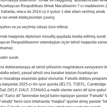
 informasiya sisteminin “Əmək və məşğulluq” altsistemindən əm
ş, Azərbaycan Respublikası Əmək Məcəlləsinin 7-ci maddəsinin 2
 hallarda, eləcə də 2014-cü il iyulun 1-dək xitam verilmiş əmək
 isə əmək kitabçasından çıxarış;
yahısı və ya seçilmiş ixtisas üzrə referat;
itirmək haqqında diplomun müvafiq qaydada təsdiq edilmiş surəti (
baycan Respublikasının vətəndaşları üçün təhsil haqqında sənəd
ətnamə);
ədin surəti.
ə doktoranturaya ali təhsil pilləsinin magistratura səviyyəsini bi
üdafiə edən), yaxud təhsili ona bərabər tutulan Azərbaycan
rı müsabiqə əsasında qəbul olunurlar. Fəlsəfə doktoru proqramı
istəyənlər 2025-ci ilin iyun ayında
(İELTS, TOEFL, Cambridge
tDaf, DELF, DALF, STANAG-a malik olanlar xarici dil üzrə qəbul
r)
“Xarici dil” fənnindən keçid balını toplayan şəxslər “Fəlsəfə” f
“Fəlsəfə” fənni üzrə imtahanda “məqbul” qiymət almış şəxslər “İxt