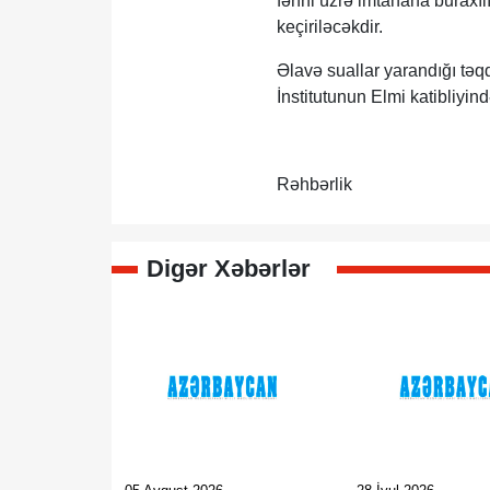
fənni üzrə imtahana buraxılı
keçiriləcəkdir.
Əlavə suallar yarandığı təq
İnstitutunun Elmi katibliyi
Rəhbərlik
Digər Xəbərlər