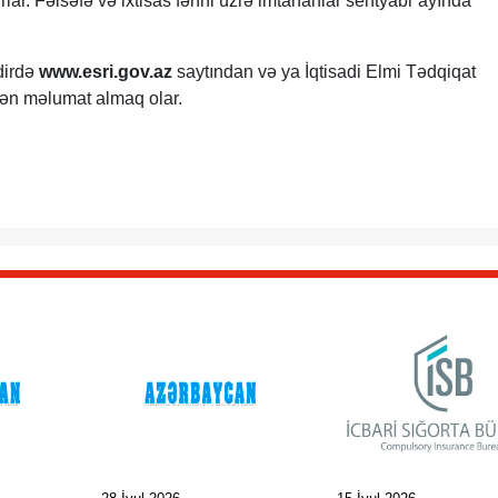
rlar. Fəlsəfə və ixtisas fənni üzrə imtahanlar sentyabr ayında
dirdə
www.esri.gov.az
saytından və ya İqtisadi Elmi Tədqiqat
ndən məlumat almaq olar.