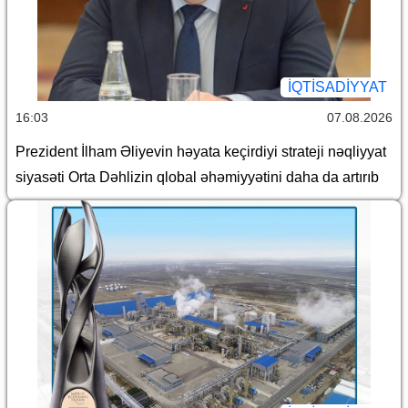
İQTİSADİYYAT
16:03
07.08.2026
Prezident İlham Əliyevin həyata keçirdiyi strateji nəqliyyat
siyasəti Orta Dəhlizin qlobal əhəmiyyətini daha da artırıb