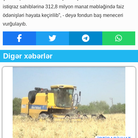
istiqraz sahiblərinə 312,8 milyon manat məbləğində faiz
ödənişləri həyata keçirilib”, - deyə fondun baş meneceri
vurğulayıb.
Digər xəbərlər