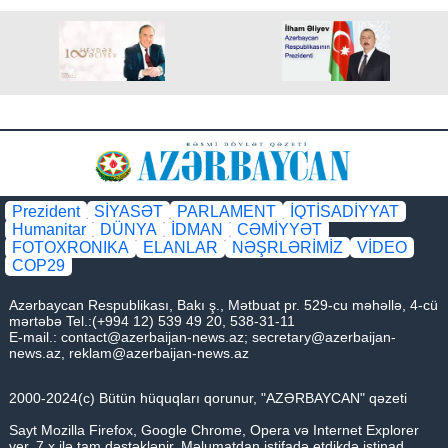
Prezident
SİYASƏT
PARLAMENT
İQTİSADİYYAT
Humanitar
DÜNYA
İDMAN
CƏMİYYƏT
FOTOXRONIKA
ELANLAR
NƏŞRLƏRİMİZ
VİDEO
COP29
Azərbaycan Respublikası, Bakı ş., Mətbuat pr. 529-cu məhəllə, 4-cü
mərtəbə Tel.:(+994 12) 539 49 20, 538-31-11
E-mail.:
contact@azerbaijan-news.az
;
secretary@azerbaijan-
news.az
,
reklam@azerbaijan-news.az
2000-2024(c) Bütün hüquqları qorunur, "AZƏRBAYCAN" qəzeti
Sayt Mozilla Firefox, Google Chrome, Opera və Internet Explorer
ver. 7.x ilə tam dəstəklənir. Məlumatdan istifadə etdikdə istinad