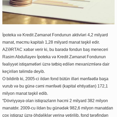
İpoteka və Kredit Zəmanət Fondunun aktivləri 4,2 milyard
manat, məcmu kapitalı 1,28 milyard manat təşkil edir.
AZƏRTAC xəbər verir ki, bu barədə fondun baş meneceri
Rasim Abdullayev İpoteka və Kredit Zəmanət Fondunun
fəaliyyət istiqamətləri üzrə tətbiq edilən mexanizmlərə dair
keçirilən təlimdə deyib.
O bildirib ki, 2005-ci ildən fond bütün illəri mənfəətlə başa
vurub və bu günə cəmi mənfəəti (kapital ehtiyatları) 172,1
milyon manat təşkil edib.
“Dövriyyəyə olan istiqrazların həcmi 2 milyard 382 milyon
manatdır. 2009-cu ildən bu günədək 982,6 milyon manatdan
çox istiqraz üzrə öhdəliklər yerinə yetirilib, fond tərəfindən