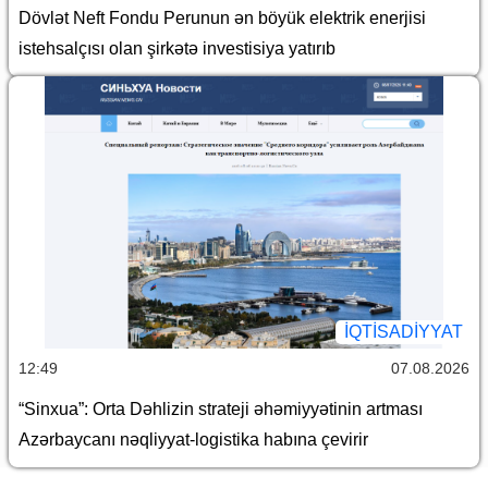
Dövlət Neft Fondu Perunun ən böyük elektrik enerjisi
istehsalçısı olan şirkətə investisiya yatırıb
İQTİSADİYYAT
12:49
07.08.2026
“Sinxua”: Orta Dəhlizin strateji əhəmiyyətinin artması
Azərbaycanı nəqliyyat-logistika habına çevirir