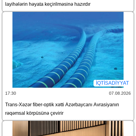
layihələrin həyata keçirilməsinə hazırdır
İQTİSADİYYAT
17:30
07.08.2026
Trans-Xəzər fiber-optik xətti Azərbaycanı Avrasiyanın
rəqəmsal körpüsünə çevirir