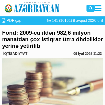
PDF çap
№ 141 (10161) 8 avqust 2026-cı il
Fond: 2009-cu ildən 982,6 milyon
manatdan çox istiqraz üzrə öhdəliklər
yerinə yetirilib
İQTİSADİYYAT
09 İyul 2025 11:23