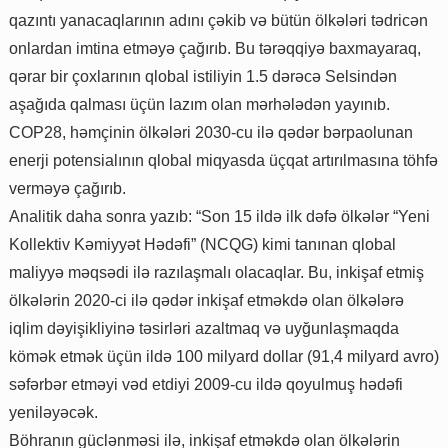
qazıntı yanacaqlarının adını çəkib və bütün ölkələri tədricən
onlardan imtina etməyə çağırıb. Bu tərəqqiyə baxmayaraq,
qərar bir çoxlarının qlobal istiliyin 1.5 dərəcə Selsindən
aşağıda qalması üçün lazım olan mərhələdən yayınıb.
COP28, həmçinin ölkələri 2030-cu ilə qədər bərpaolunan
enerji potensialının qlobal miqyasda üçqat artırılmasına töhfə
verməyə çağırıb.
Analitik daha sonra yazıb: “Son 15 ildə ilk dəfə ölkələr “Yeni
Kollektiv Kəmiyyət Hədəfi” (NCQG) kimi tanınan qlobal
maliyyə məqsədi ilə razılaşmalı olacaqlar. Bu, inkişaf etmiş
ölkələrin 2020-ci ilə qədər inkişaf etməkdə olan ölkələrə
iqlim dəyişikliyinə təsirləri azaltmaq və uyğunlaşmaqda
kömək etmək üçün ildə 100 milyard dollar (91,4 milyard avro)
səfərbər etməyi vəd etdiyi 2009-cu ildə qoyulmuş hədəfi
yeniləyəcək.
Böhranın güclənməsi ilə, inkişaf etməkdə olan ölkələrin