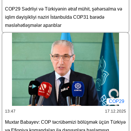
COP29 Sədrliyi və Türkiyənin ətraf mühit, şəhərsalma və
iqlim dəyişikliyi naziri İstanbulda COP31 barədə
məsləhətləşmələr aparıblar
COP29
13:47
17.12.2025
Muxtar Babayev: COP təcrübəmizi bölüşmək üçün Türkiyə
və Efiopiya komandaları ilə danışıqlara başlamışıq