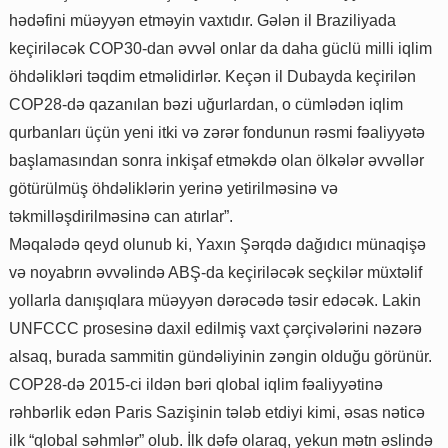
hədəfini müəyyən etməyin vaxtıdır. Gələn il Braziliyada
keçiriləcək COP30-dan əvvəl onlar da daha güclü milli iqlim
öhdəlikləri təqdim etməlidirlər. Keçən il Dubayda keçirilən
COP28-də qazanılan bəzi uğurlardan, o cümlədən iqlim
qurbanları üçün yeni itki və zərər fondunun rəsmi fəaliyyətə
başlamasından sonra inkişaf etməkdə olan ölkələr əvvəllər
götürülmüş öhdəliklərin yerinə yetirilməsinə və
təkmilləşdirilməsinə can atırlar”.
Məqalədə qeyd olunub ki, Yaxın Şərqdə dağıdıcı münaqişə
və noyabrın əvvəlində ABŞ-da keçiriləcək seçkilər müxtəlif
yollarla danışıqlara müəyyən dərəcədə təsir edəcək. Lakin
UNFCCC prosesinə daxil edilmiş vaxt çərçivələrini nəzərə
alsaq, burada sammitin gündəliyinin zəngin olduğu görünür.
COP28-də 2015-ci ildən bəri qlobal iqlim fəaliyyətinə
rəhbərlik edən Paris Sazişinin tələb etdiyi kimi, əsas nəticə
ilk “qlobal səhmlər” olub. İlk dəfə olaraq, yekun mətn əslində