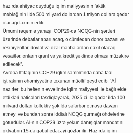
hazırda ehtiyac duyduğu iqlim maliyyəsinin faktiki
məbləğinin ildə 500 milyard dollardan 1 trilyon dollara qədər
olacağı təxmin edilir.
Ümumi rəqəmlə yanaşı, COP29-da NCQG-nin şərtləri
üzərində debatlar aparılacaq, o cümlədən donor bazası və
resipiyentlər, dövlət və özəl mənbələrdən daxil olacaq
vəsaitlər, onların qrant və ya kredit şəklində olması müzakirə
ediləcək”.
Avropa İttifaqının COP29 iqlim sammitində daha fəal
iştirakının əhəmiyyətinə toxunan müəllif qeyd edib: “Aİ
nazirləri bu həftənin əvvəlində iqlim maliyyəsi ilə bağlı əldə
etdikləri nəticələri təsdiqləyərək, 2025-ci ilə qədər ildə 100
milyard dolları kollektiv şəkildə səfərbər etməyə davam
etməyi və bundan sonra iddialı NCQG qurmağı öhdələrinə
götürdülər. Aİ-nin COP29 üzrə yekun danışıqlar mandatını
oktyabrın 15-də qəbul edəcəyi gözlənilir. Hazırda iqlim