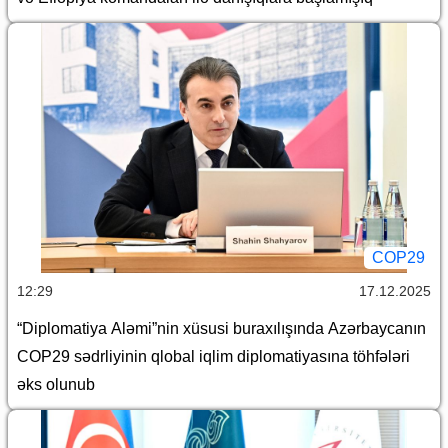
COP29
12:29
17.12.2025
“Diplomatiya Aləmi”nin xüsusi buraxılışında Azərbaycanın
COP29 sədrliyinin qlobal iqlim diplomatiyasına töhfələri
əks olunub