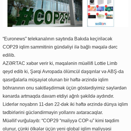
“Euronews” telekanalının saytında Bakıda keçiriləcək
COP29 iqlim sammitinin gündəliyi ilə bağlı məqalə dərc
edilib.
AZƏRTAC xəbər verir ki, məqalənin müəllifi Lottie Limb
qeyd edib ki, Şərqi Avropada ölümcül daşqınlar və ABŞ-da
qasırğalarla müşayiət olunan bir həftə ərzində iqlim
böhranının onu sakitləşdirmək üçün göstərdiyimiz səylərdən
kənarda artmaqda davam etdiyi ağrılı şəkildə aydındır.
Liderlər noyabrın 11-dən 22-dək iki həftə ərzində dünya iqlim
tədbirlərini gücləndirməyin yollarını axtaracaqlar.
Müəllif vurğulayıb: “COP29 “maliyyə COP-u” kimi təqdim
olunur, çünki ölkələr üçün yeni qlobal iqlim maliyyəsi