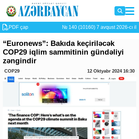
PDF çap
№ 140 (10160) 7 avqust 2026-cı il
“Euronews”: Bakıda keçiriləcək
COP29 iqlim sammitinin gündəliyi
zəngindir
COP29
12 Oktyabr 2024 16:30