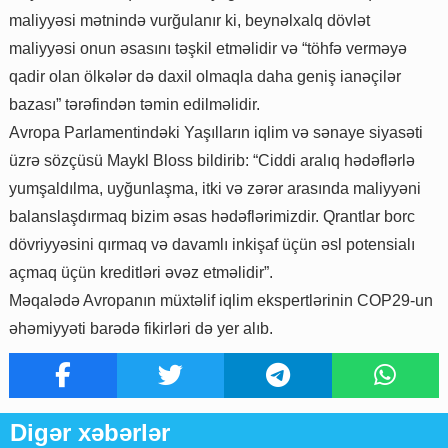
maliyyəsi mətnində vurğulanır ki, beynəlxalq dövlət
maliyyəsi onun əsasını təşkil etməlidir və “töhfə verməyə
qadir olan ölkələr də daxil olmaqla daha geniş ianəçilər
bazası” tərəfindən təmin edilməlidir.
Avropa Parlamentindəki Yaşılların iqlim və sənaye siyasəti
üzrə sözçüsü Maykl Bloss bildirib: “Ciddi aralıq hədəflərlə
yumşaldılma, uyğunlaşma, itki və zərər arasında maliyyəni
balanslaşdırmaq bizim əsas hədəflərimizdir. Qrantlar borc
dövriyyəsini qırmaq və davamlı inkişaf üçün əsl potensialı
açmaq üçün kreditləri əvəz etməlidir”.
Məqalədə Avropanın müxtəlif iqlim ekspertlərinin COP29-un
əhəmiyyəti barədə fikirləri də yer alıb.
Digər xəbərlər