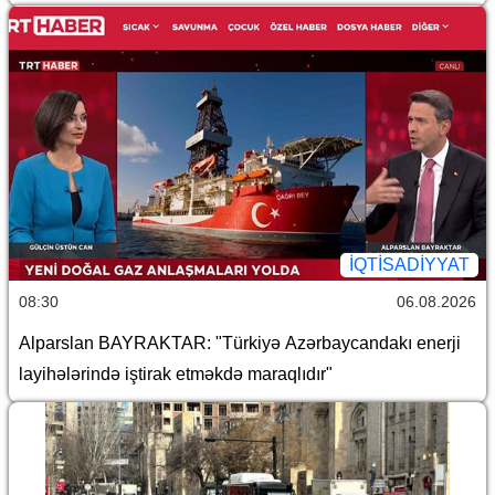
İQTİSADİYYAT
08:30
06.08.2026
Alparslan BAYRAKTAR: "Türkiyə Azərbaycandakı enerji
layihələrində iştirak etməkdə maraqlıdır"