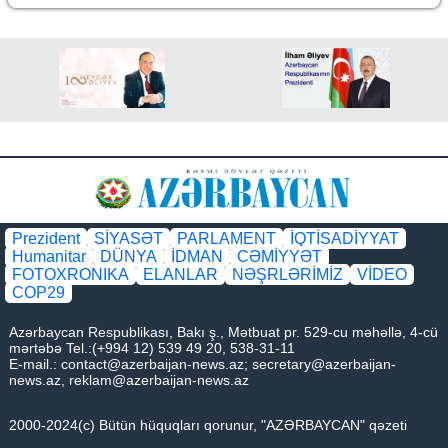
Prezident
SİYASƏT
PARLAMENT
İQTİSADİYYAT
Humanitar
DÜNYA
İDMAN
CƏMİYYƏT
FOTOXRONIKA
ELANLAR
NƏŞRLƏRİMİZ
VİDEO
COP29
Azərbaycan Respublikası, Bakı ş., Mətbuat pr. 529-cu məhəllə, 4-cü
mərtəbə Tel.:(+994 12) 539 49 20, 538-31-11
E-mail.:
contact@azerbaijan-news.az
;
secretary@azerbaijan-
news.az
,
reklam@azerbaijan-news.az
2000-2024(c) Bütün hüquqları qorunur, "AZƏRBAYCAN" qəzeti