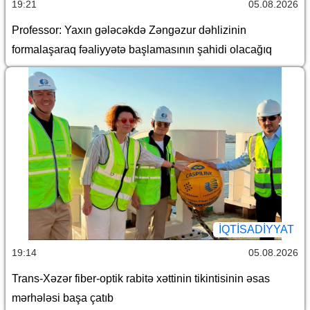
19:21
05.08.2026
Professor: Yaxın gələcəkdə Zəngəzur dəhlizinin
formalaşaraq fəaliyyətə başlamasının şahidi olacağıq
İQTİSADİYYAT
19:14
05.08.2026
Trans-Xəzər fiber-optik rabitə xəttinin tikintisinin əsas
mərhələsi başa çatıb