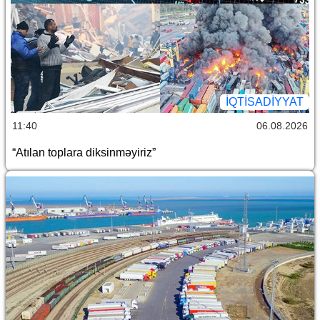
İQTİSADİYYAT
11:40
06.08.2026
“Atılan toplara diksinməyiriz”