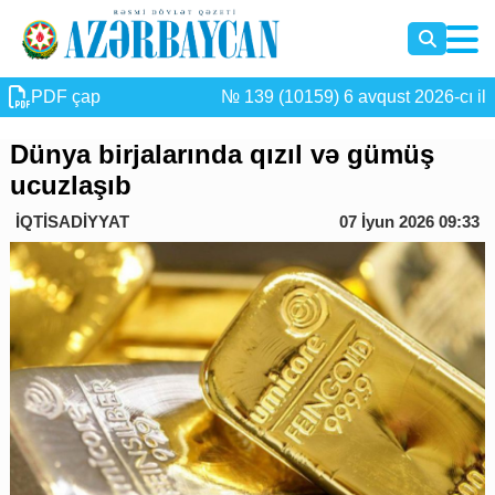
PDF çap
№ 139 (10159) 6 avqust 2026-cı il
Dünya birjalarında qızıl və gümüş
ucuzlaşıb
İQTİSADİYYAT
07 İyun 2026 09:33