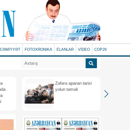
CƏMİYYƏT
FOTOXRONIKA
ELANLAR
VİDEO
COP29
lə
Zəfərə aparan tarixi
nda
yolun təməli
da
i