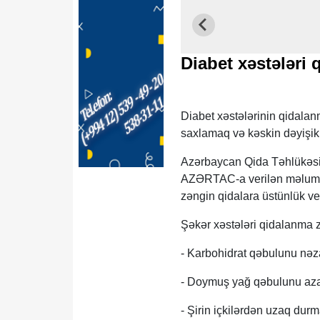
Diabet xəstələri
Diabet xəstələrinin qidala
saxlamaq və kəskin dəyişikli
Azərbaycan Qida Təhlükəsizl
AZƏRTAC-a verilən məlumat
zəngin qidalara üstünlük ve
Şəkər xəstələri qidalanma za
- Karbohidrat qəbulunu nəz
- Doymuş yağ qəbulunu aza
- Şirin içkilərdən uzaq durm