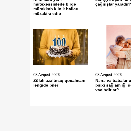
mütəxəssislərlə birgə
çağırışlar yaradır
mürəkkəb klinik halları
müzakirə edib
03 Avqust 2026
03 Avqust 2026
Zülalı azaltmaq qocalmanı
Nənə və babalar u
ləngidə bilər
psixi sağlamlığı 
vacibdirlər?