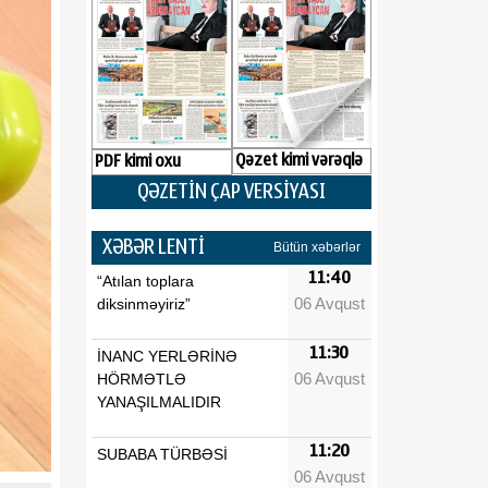
Qəzet kimi vərəqlə
PDF kimi oxu
QƏZETİN ÇAP VERSİYASI
XƏBƏR LENTİ
Bütün xəbərlər
11:40
“Atılan toplara
06 Avqust
diksinməyiriz”
11:30
İNANC YERLƏRİNƏ
06 Avqust
HÖRMƏTLƏ
YANAŞILMALIDIR
11:20
SUBABA TÜRBƏSİ
06 Avqust