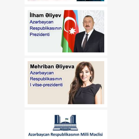
08:30
Alparslan BAYRAKTAR:
06 Avqust
"Türkiyə Azərbaycandakı
enerji layihələrində iştirak
etməkdə maraqlıdır"
08:20
Azərbaycan önə keçir
06 Avqust