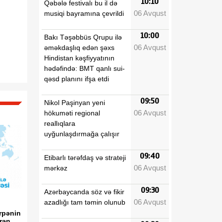
10:10
Qəbələ festivalı bu il də
06 Avqust
musiqi bayramına çevrildi
10:00
Bakı Təşəbbüs Qrupu ilə
06 Avqust
əməkdaşlıq edən şəxs
Hindistan kəşfiyyatının
hədəfində: BMT qanlı sui-
qəsd planını ifşa etdi
09:50
Nikol Paşinyan yeni
06 Avqust
hökuməti regional
reallıqlara
uyğunlaşdırmağa çalışır
09:40
Etibarlı tərəfdaş və strateji
06 Avqust
mərkəz
09:30
Azərbaycanda söz və fikir
06 Avqust
azadlığı tam təmin olunub
rpənin
ərən