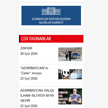
ÇOX OXUNANLAR
ZƏFƏR
30 İyul 2026
"AZƏRBAYCAN"ın
"Zəfər" imzası
22 İyul 2026
AZƏRBAYCAN XALQI
İLHAM ƏLİYEVİ NİYƏ
SEVİR
22 İyul 2026