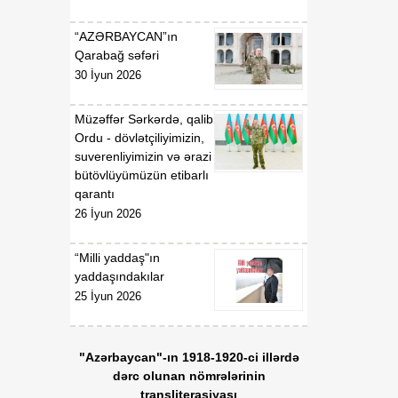
“AZƏRBAYCAN”ın
Qarabağ səfəri
30 İyun 2026
Müzəffər Sərkərdə, qalib
Ordu - dövlətçiliyimizin,
suverenliyimizin və ərazi
bütövlüyümüzün etibarlı
qarantı
26 İyun 2026
“Milli yaddaş"ın
yaddaşındakılar
25 İyun 2026
"Azərbaycan"-ın 1918-1920-ci illərdə
dərc olunan nömrələrinin
transliterasiyası