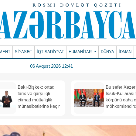
MENT
SİYASƏT
İQTİSADİYYAT
HUMANITAR
DÜNYA
İDMAN
06 Avqust 2026 12:41
Bakı-Bişkek: ortaq
Bu səfər Xəzər
tarix və qarşılıqlı
İssık-Kul arası
etimad müttəfiqlik
körpünü daha 
münasibətlərinə keçir
möhkəmləndird