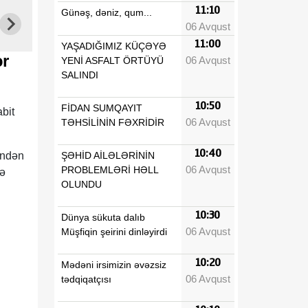
11:10
Günəş, dəniz, qum...
06 Avqust
11:00
YAŞADIĞIMIZ KÜÇƏYƏ
lər
06 Avqust
YENİ ASFALT ÖRTÜYÜ
SALINDI
10:50
FİDAN SUMQAYIT
bit
06 Avqust
TƏHSİLİNİN FƏXRİDİR
10:40
ŞƏHİD AİLƏLƏRİNİN
indən
06 Avqust
PROBLEMLƏRİ HƏLL
lə
OLUNDU
10:30
Dünya sükuta dalıb
06 Avqust
Müşfiqin şeirini dinləyirdi
10:20
Mədəni irsimizin əvəzsiz
06 Avqust
tədqiqatçısı