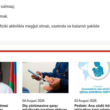
a salmaq;
məmək.
iziki aktivliklə məşğul olmalı, vaxtında və balanslı şəkildə
04 Avqust 2026
03 Avqust 2026
ctimai
Diş çürüməsinə qarşı
Pediatr: Ana südü kö
sı
müalicədə iynələrə ehtiyac
inkişafına təsir göst