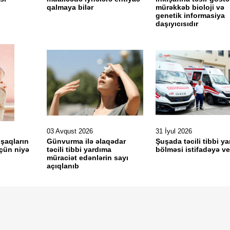
?
qalmaya bilər
mürəkkəb bioloji və
genetik informasiya
daşıyıcısıdır
03 Avqust 2026
31 İyul 2026
şaqların
Günvurma ilə əlaqədar
Şuşada təcili tibbi y
üçün niyə
təcili tibbi yardıma
bölməsi istifadəyə ver
müraciət edənlərin sayı
açıqlanıb