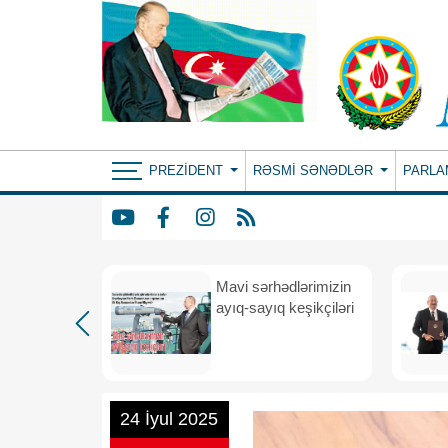
PREZIDENT
RƏSMI SƏNƏDLƏR
PARLA
Mavi sərhədlərimizin
nın
ayıq-sayıq keşikçiləri
eni dövr
24 İyul 2025