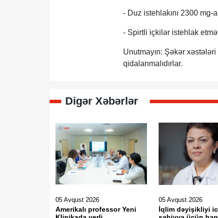
- Duz istehlakını 2300 mg-
- Spirtli içkilər istehlak et
Unutmayın: Şəkər xəstələri f
qidalanmalıdırlar.
Digər Xəbərlər
05 Avqust 2026
05 Avqust 2026
Amerikalı professor Yeni
İqlim dəyişikliyi i
Klinikada yerli
səhiyyə üçün han