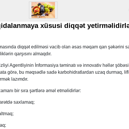
 qidalanmaya xüsusi diqqət yetirməlidir
nmasında diqqət edilməsi vacib olan əsas məqam qan şəkərini sa
klərin qarşısını almaqdır.
iyi Agentliyinin İnformasiya təminatı və innovativ həllər şöbəs
a görə, bu məqsədlə sadə karbohidratlardan uzaq durmaq, lif
rmək lazımdır.
manı bir sıra şərtlərə əməl etməlidirlər:
arətdə saxlamaq;
ltmaq;
aq;