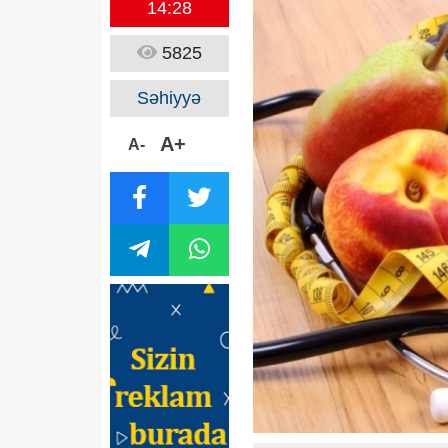
14:28
5825
Səhiyyə
A+
A-