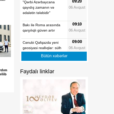
09:20
"Qərbi Azərbaycana
06 Avqust
qayıdış zamanın və
ədalətin tələbidir"
09:10
Bakı ilə Roma arasında
06 Avqust
qarşılıqlı güvən artır
09:00
Cənubi Qafqazda yeni
06 Avqust
geosiyasi reallıqlar: sülh
sazişi regionun gələcəyini
Bütün xəbərlər
necə dəyişəcək
08:50
ardım
Faydalı linklər
Çolpon-Ata Bəyannaməsi
ilib
06 Avqust
Azərbaycan-Mərkəzi Asiya
münasibətlərinin
institusional əsaslarını
gücləndirəcək
08:40
Azərbaycanın şərti
06 Avqust
dəyişmir: