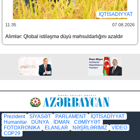
İQTİSADİYYAT
11:35
07.08.2026
Alimlər: Qlobal istiləşmə düyü məhsuldarlığını azaldır
Prezident
SİYASƏT
PARLAMENT
İQTİSADİYYAT
Humanitar
DÜNYA
İDMAN
CƏMİYYƏT
FOTOXRONIKA
ELANLAR
NƏŞRLƏRİMİZ
VİDEO
COP29