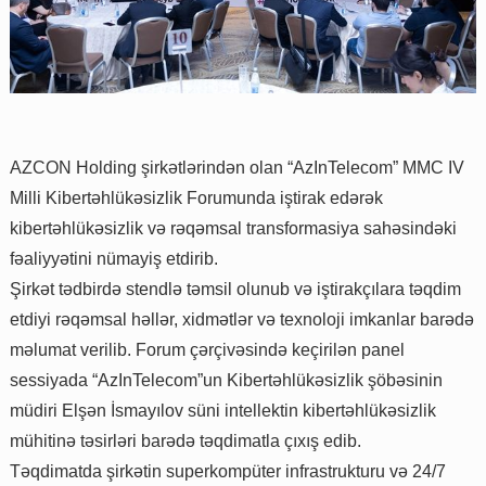
AZCON Holding şirkətlərindən olan “AzInTelecom” MMC IV
Milli Kibertəhlükəsizlik Forumunda iştirak edərək
kibertəhlükəsizlik və rəqəmsal transformasiya sahəsindəki
fəaliyyətini nümayiş etdirib.
Şirkət tədbirdə stendlə təmsil olunub və iştirakçılara təqdim
etdiyi rəqəmsal həllər, xidmətlər və texnoloji imkanlar barədə
məlumat verilib. Forum çərçivəsində keçirilən panel
sessiyada “AzInTelecom”un Kibertəhlükəsizlik şöbəsinin
müdiri Elşən İsmayılov süni intellektin kibertəhlükəsizlik
mühitinə təsirləri barədə təqdimatla çıxış edib.
Təqdimatda şirkətin superkompüter infrastrukturu və 24/7