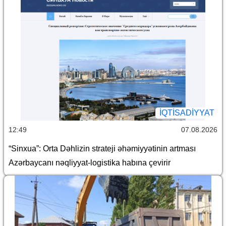
İQTİSADİYYAT
12:49
07.08.2026
“Sinxua”: Orta Dəhlizin strateji əhəmiyyətinin artması
Azərbaycanı nəqliyyat-logistika habına çevirir