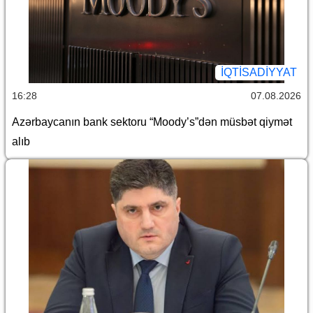
İQTİSADİYYAT
16:28
07.08.2026
Azərbaycanın bank sektoru “Moody’s”dən müsbət qiymət
alıb