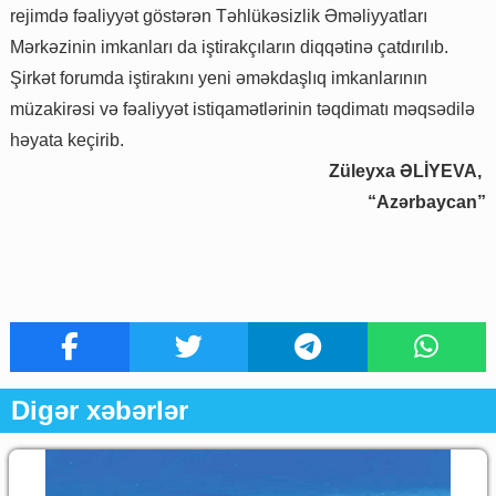
rejimdə fəaliyyət göstərən Təhlükəsizlik Əməliyyatları
Mərkəzinin imkanları da iştirakçıların diqqətinə çatdırılıb.
Şirkət forumda iştirakını yeni əməkdaşlıq imkanlarının
müzakirəsi və fəaliyyət istiqamətlərinin təqdimatı məqsədilə
həyata keçirib.
Züleyxa ƏLİYEVA,
“Azərbaycan”
Digər xəbərlər