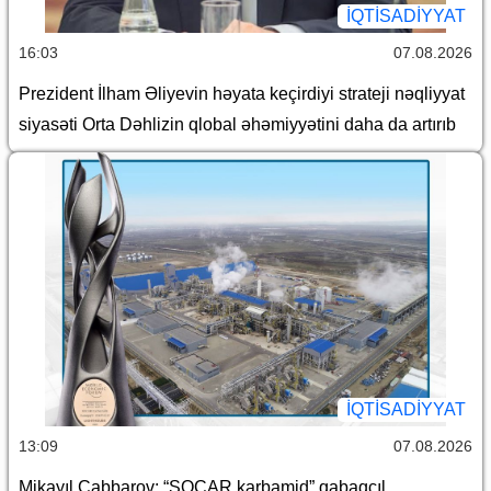
İQTİSADİYYAT
16:03
07.08.2026
Prezident İlham Əliyevin həyata keçirdiyi strateji nəqliyyat
siyasəti Orta Dəhlizin qlobal əhəmiyyətini daha da artırıb
İQTİSADİYYAT
13:09
07.08.2026
Mikayıl Cabbarov: “SOCAR karbamid” qabaqcıl