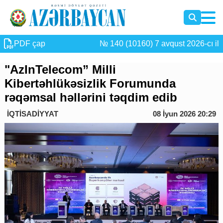
PDF çap
№ 140 (10160) 7 avqust 2026-cı il
"AzInTelecom” Milli
Kibertəhlükəsizlik Forumunda
rəqəmsal həllərini təqdim edib
İQTİSADİYYAT
08 İyun 2026 20:29