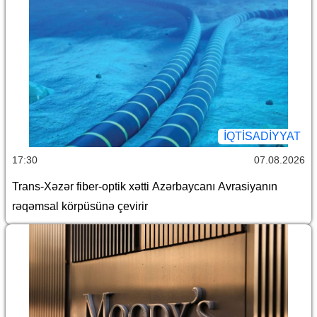
İQTİSADİYYAT
17:30
07.08.2026
Trans-Xəzər fiber-optik xətti Azərbaycanı Avrasiyanın
rəqəmsal körpüsünə çevirir