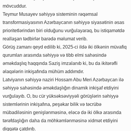
mövcuddur.
Teymur Musayev səhiyyə sisteminin rəqəmsal
transformasiyasının Azərbaycanın səhiyyə siyasətinin əsas
prioritetlərindən biri olduğunu vurğulayaraq, bu istiqamətdə
reallaşan tədbirlər barədə məlumat verib.
Görüş zamanı qeyd edilib ki, 2025-ci ildə iki ölkənin müvafiq
qurumları arasında səhiyyə və tibb elmi sahəsində
əməkdaşlıq haqqında Saziş imzalanıb ki, bu da ikitərəfli
əlaqələrin inkişafında mühüm addımdır.
Latviyanın səhiyyə naziri Hossam Abu Meri Azərbaycan ilə
səhiyyə sahəsində əməkdaşlığın dinamik inkişaf etdiyini
vurğulayıb. O, bu cür yüksəksəviyyəli görüşlərin səhiyyə
sistemlərinin inkişafına, peşəkar bilik və təcrübə
mübadiləsinin genişlənməsinə, eləcə də iki ölkə arasında
tərəfdaşlığın daha da möhkəmlənməsinə xidmət etdiyini
diqqətə çatdırıb.