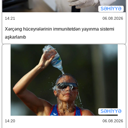
SƏHIYYƏ
14:21
06.08.2026
Xərçəng hüceyrələrinin immunitetdən yayınma sistemi
aşkarlanıb
SƏHIYYƏ
14:20
06.08.2026