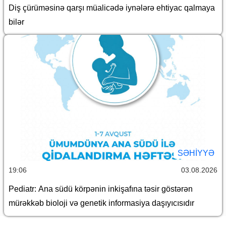
Diş çürüməsinə qarşı müalicədə iynələrə ehtiyac qalmaya
bilər
SƏHIYYƏ
19:06
03.08.2026
Pediatr: Ana südü körpənin inkişafına təsir göstərən
mürəkkəb bioloji və genetik informasiya daşıyıcısıdır