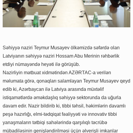
Səhiyyə naziri Teymur Musayev ölkəmizdə səfərdə olan
Latviyanın səhiyyə naziri Hossam Abu Merinin rəhbərlik
etdiyi nümayəndə heyəti ilə görüşüb.
Nazirliyin mətbuat xidmətindən AZƏRTAC-a verilən
məlumata görə, qonaqları salamlayan Teymur Musayev qeyd
edib ki, Azərbaycan ilə Latviya arasında müxtəlif
istiqamətlərdə əməkdaşlıq səhiyyə sektorunda da uğurla
davam edir. Nazir bildirib ki, tibbi təhsil, həkimlərin davamlı
peşə hazırlığı, elmi-tədqiqat fəaliyyəti və innovativ tibbi
yanaşmaların tətbiqi sahələrində qarşılıqlı təcrübə
mübadiləsinin genişləndirilməsi üçün əlverişli imkanlar