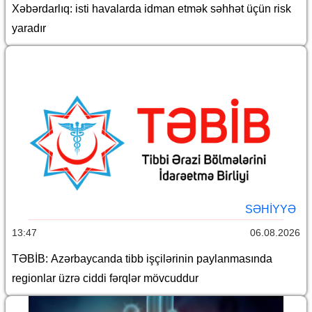
Xəbərdarlıq: isti havalarda idman etmək səhhət üçün risk
yaradır
SƏHIYYƏ
13:47
06.08.2026
TƏBİB: Azərbaycanda tibb işçilərinin paylanmasında
regionlar üzrə ciddi fərqlər mövcuddur