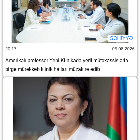
SƏHIYYƏ
20:17
05.08.2026
Amerikalı professor Yeni Klinikada yerli mütəxəssislərlə
birgə mürəkkəb klinik halları müzakirə edib