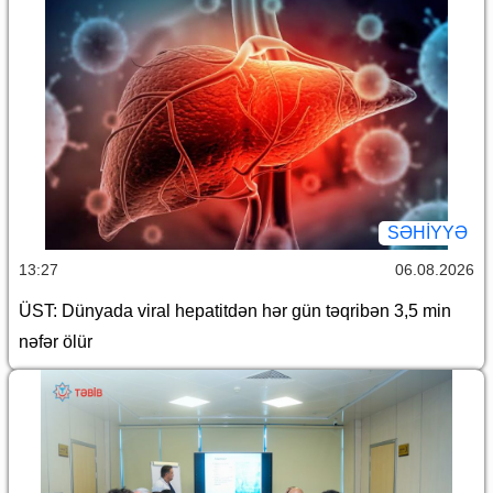
SƏHIYYƏ
13:27
06.08.2026
ÜST: Dünyada viral hepatitdən hər gün təqribən 3,5 min
nəfər ölür