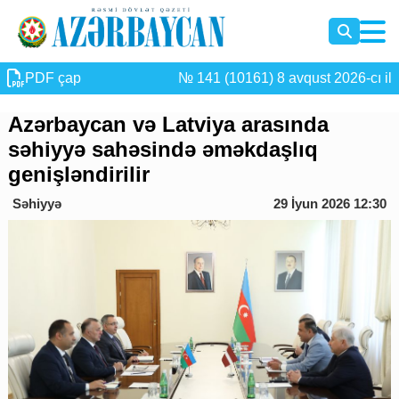
PDF çap
№ 141 (10161) 8 avqust 2026-cı il
Azərbaycan və Latviya arasında
səhiyyə sahəsində əməkdaşlıq
genişləndirilir
Səhiyyə
29 İyun 2026 12:30