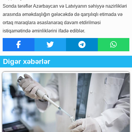
Sonda tərəflər Azərbaycan və Latviyanın səhiyyə nazirlikləri
arasında əməkdaşlığın gələcəkdə də qarşılıqlı etimada və
ortaq maraqlara əsaslanaraq davam etdirilməsi
istiqamətində əminliklərini ifadə ediblər.
Digər xəbərlər