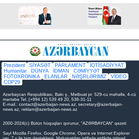
Prezident
SİYASƏT
PARLAMENT
İQTİSADİYYAT
Humanitar
DÜNYA
İDMAN
CƏMİYYƏT
FOTOXRONIKA
ELANLAR
NƏŞRLƏRİMİZ
VİDEO
COP29
Azərbaycan Respublikası, Bakı ş., Mətbuat pr. 529-cu məhəllə, 4-cü
mərtəbə Tel.:(+994 12) 539 49 20, 538-31-11
E-mail.:
contact@azerbaijan-news.az
;
secretary@azerbaijan-
news.az
,
reklam@azerbaijan-news.az
2000-2024(c) Bütün hüquqları qorunur, "AZƏRBAYCAN" qəzeti
Sayt Mozilla Firefox, Google Chrome, Opera və Internet Explorer
ver. 7.x ilə tam dəstəklənir. Məlumatdan istifadə etdikdə istinad