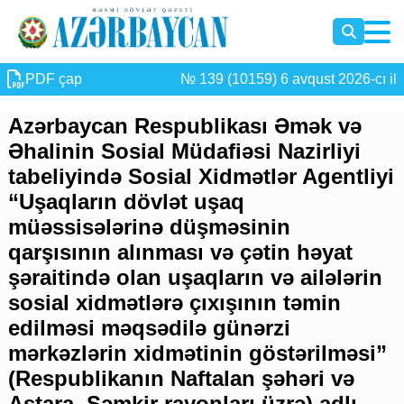
PDF çap
№ 139 (10159) 6 avqust 2026-cı il
Azərbaycan Respublikası Əmək və
Əhalinin Sosial Müdafiəsi Nazirliyi
tabeliyində Sosial Xidmətlər Agentliyi
“Uşaqların dövlət uşaq
müəssisələrinə düşməsinin
qarşısının alınması və çətin həyat
şəraitində olan uşaqların və ailələrin
sosial xidmətlərə çıxışının təmin
edilməsi məqsədilə günərzi
mərkəzlərin xidmətinin göstərilməsi”
(Respublikanın Naftalan şəhəri və
Astara, Şəmkir rayonları üzrə) adlı