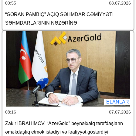
00:55
08.07.2026
“GORAN PAMBIQ” AÇIQ SƏHMDAR CƏMİYYƏTİ
SƏHMDARLARININ NƏZƏRİNƏ
ELANLAR
08:16
07.07.2026
Zakir İBRAHİMOV: “AzerGold” beynəlxalq tərəfdaşların
əməkdaşlıq etmək istədiyi və fəaliyyət göstərdiyi