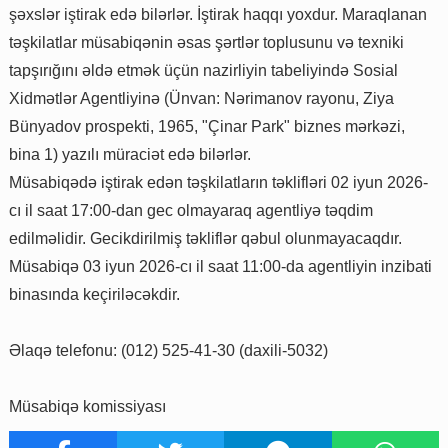
şəxslər iştirak edə bilərlər. İştirak haqqı yoxdur. Maraqlanan
təşkilatlar müsabiqənin əsas şərtlər toplusunu və texniki
tapşırığını əldə etmək üçün nazirliyin tabeliyində Sosial
Xidmətlər Agentliyinə (Ünvan: Nərimanov rayonu, Ziya
Bünyadov prospekti, 1965, "Çinar Park" biznes mərkəzi,
bina 1) yazılı müraciət edə bilərlər.
Müsabiqədə iştirak edən təşkilatların təklifləri 02 iyun 2026-
cı il saat 17:00-dan gec olmayaraq agentliyə təqdim
edilməlidir. Gecikdirilmiş təkliflər qəbul olunmayacaqdır.
Müsabiqə 03 iyun 2026-cı il saat 11:00-da agentliyin inzibati
binasında keçiriləcəkdir.
Əlaqə telefonu: (012) 525-41-30 (daxili-5032)
Müsabiqə komissiyası