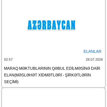
ELANLAR
02:57
28.07.2026
MARAQ MƏKTUBLARININ QƏBUL EDİLMƏSİNƏ DAİR
ELAN(MƏSLƏHƏT XİDMƏTLƏRİ - ŞİRKƏTLƏRİN
SEÇİMİ)