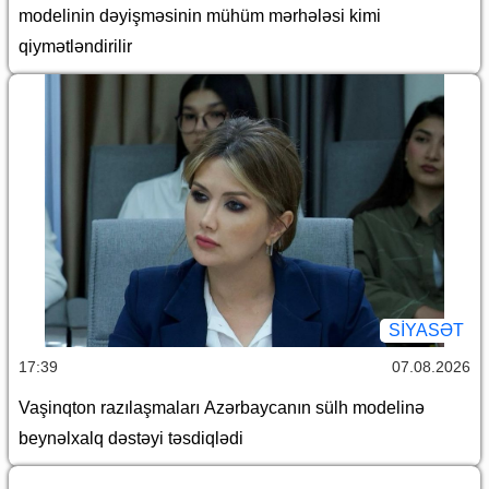
modelinin dəyişməsinin mühüm mərhələsi kimi
qiymətləndirilir
SİYASƏT
17:39
07.08.2026
Vaşinqton razılaşmaları Azərbaycanın sülh modelinə
beynəlxalq dəstəyi təsdiqlədi