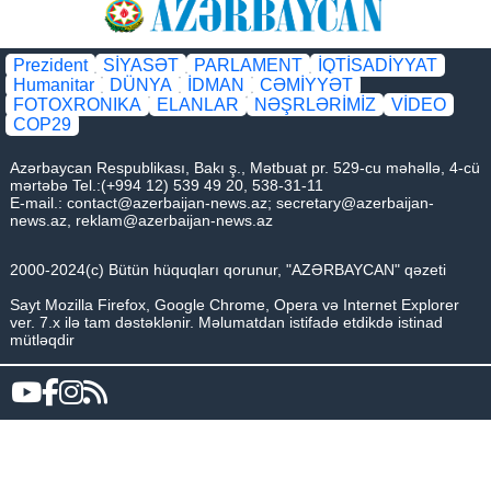
Prezident
SİYASƏT
PARLAMENT
İQTİSADİYYAT
Humanitar
DÜNYA
İDMAN
CƏMİYYƏT
FOTOXRONIKA
ELANLAR
NƏŞRLƏRİMİZ
VİDEO
COP29
Azərbaycan Respublikası, Bakı ş., Mətbuat pr. 529-cu məhəllə, 4-cü
mərtəbə Tel.:(+994 12) 539 49 20, 538-31-11
E-mail.:
contact@azerbaijan-news.az
;
secretary@azerbaijan-
news.az
,
reklam@azerbaijan-news.az
2000-2024(c) Bütün hüquqları qorunur, "AZƏRBAYCAN" qəzeti
Sayt Mozilla Firefox, Google Chrome, Opera və Internet Explorer
ver. 7.x ilə tam dəstəklənir. Məlumatdan istifadə etdikdə istinad
mütləqdir