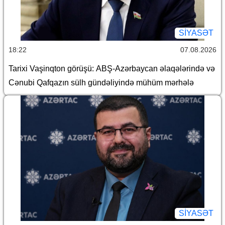
SİYASƏT
18:22
07.08.2026
Tarixi Vaşinqton görüşü: ABŞ-Azərbaycan əlaqələrində və
Cənubi Qafqazın sülh gündəliyində mühüm mərhələ
SİYASƏT