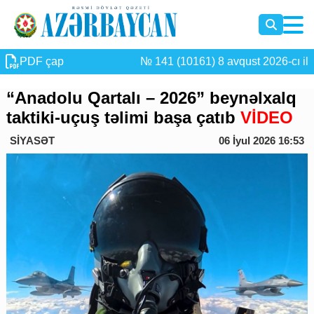
PDF çap
№ 141 (10161) 8 avqust 2026-cı il
“Anadolu Qartalı – 2026” beynəlxalq
taktiki-uçuş təlimi başa çatıb
VİDEO
SİYASƏT
06 İyul 2026 16:53