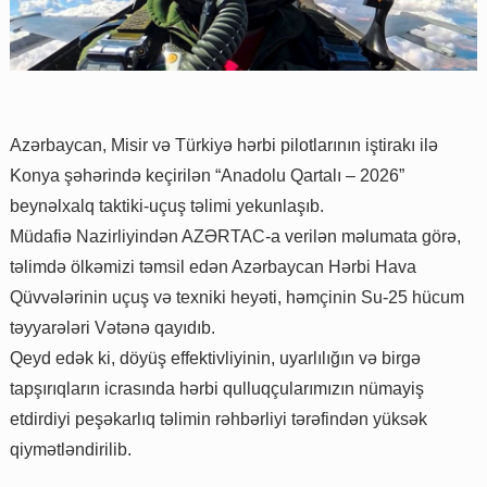
Azərbaycan, Misir və Türkiyə hərbi pilotlarının iştirakı ilə
Konya şəhərində keçirilən “Anadolu Qartalı – 2026”
beynəlxalq taktiki-uçuş təlimi yekunlaşıb.
Müdafiə Nazirliyindən AZƏRTAC-a verilən məlumata görə,
təlimdə ölkəmizi təmsil edən Azərbaycan Hərbi Hava
Qüvvələrinin uçuş və texniki heyəti, həmçinin Su-25 hücum
təyyarələri Vətənə qayıdıb.
Qeyd edək ki, döyüş effektivliyinin, uyarlılığın və birgə
tapşırıqların icrasında hərbi qulluqçularımızın nümayiş
etdirdiyi peşəkarlıq təlimin rəhbərliyi tərəfindən yüksək
qiymətləndirilib.