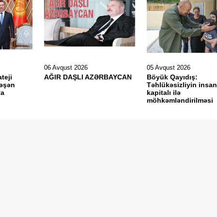
06 Avqust 2026
05 Avqust 2026
teji
AĞIR DAŞLI AZƏRBAYCAN
Böyük Qayıdış:
ləşən
Təhlükəsizliyin insan
ya
kapitalı ilə
möhkəmləndirilməsi