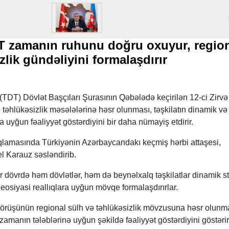
T zamanın ruhunu doğru oxuyur, regio
zlik gündəliyini formalaşdırır
 (TDT) Dövlət Başçıları Şurasının Qəbələdə keçirilən 12-ci Zirvə
təhlükəsizlik məsələlərinə həsr olunması, təşkilatın dinamik və
a uyğun fəaliyyət göstərdiyini bir daha nümayiş etdirir.
qlamasında Türkiyənin Azərbaycandakı keçmiş hərbi attaşesi,
l Karauz səsləndirib.
r dövrdə həm dövlətlər, həm də beynəlxalq təşkilatlar dinamik st
 geosiyasi reallıqlara uyğun mövqe formalaşdırırlar.
Görüşünün regional sülh və təhlükəsizlik mövzusuna həsr olunm
 zamanın tələblərinə uyğun şəkildə fəaliyyət göstərdiyini göstərir