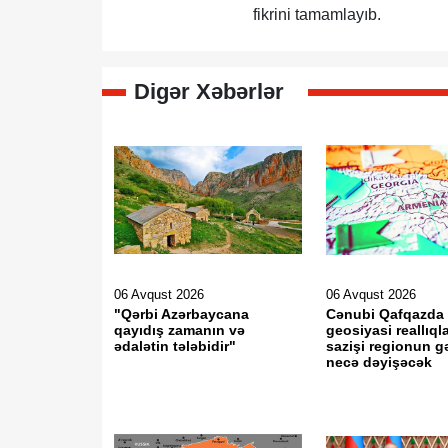
fikrini tamamlayıb.
Digər Xəbərlər
06 Avqust 2026
06 Avqust 2026
"Qərbi Azərbaycana
Cənubi Qafqazda 
qayıdış zamanın və
geosiyasi reallıql
ədalətin tələbidir"
sazişi regionun g
necə dəyişəcək