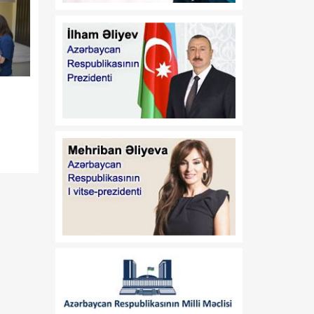
01:59
Azərbaycan Respublikası
06 Avqust
Prezidentinin "Dövlət
əmlakının qorunub
saxlanılması və səmərəli
istifadə edilməsinin
təkmilləşdirilməsi
haqqında" 2007-ci il 6 iyun
tarixli 586 nömrəli və
"Azərbaycan Respublikası
İqtisadiyyat Nazirliyinin
fəaliyyətinin təmin edilməsi
və "Azərbaycan
Respublikasının
İqtisadiyyat Nazirliyi
haqqında Əsasnamə"nin
təsdiqi və "Azərbaycan
Respublikası İqtisadiyyat
Nazirliyinin fəaliyyətinin
təmin edilməsi və
"Azərbaycan Respublikası