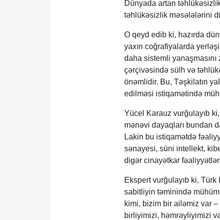
Dünyada artan təhlükəsizlik
təhlükəsizlik məsələlərini d
O qeyd edib ki, hazırda dü
yaxın coğrafiyalarda yerləşir
daha sistemli yanaşmasını z
çərçivəsində sülh və təhlük
önəmlidir. Bu, Təşkilatın ya
edilməsi istiqamətində mühü
Yücel Karauz vurğulayıb ki, 
mənəvi dayaqları bundan da
Lakin bu istiqamətdə fəaliy
sənayesi, süni intellekt, ki
digər cinayətkar fəaliyyətl
Ekspert vurğulayıb ki, Türk
sabitliyin təminində mühüm 
kimi, bizim bir ailəmiz var – 
birliyimizi, həmrəyliyimizi