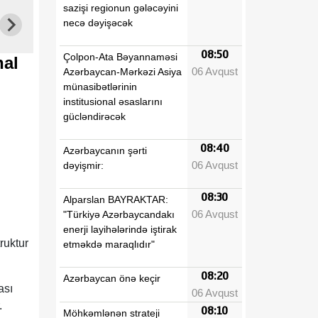
sazişi regionun gələcəyini
necə dəyişəcək
08:50
Çolpon-Ata Bəyannaməsi
nal
06 Avqust
Azərbaycan-Mərkəzi Asiya
münasibətlərinin
institusional əsaslarını
gücləndirəcək
08:40
Azərbaycanın şərti
06 Avqust
dəyişmir:
08:30
Alparslan BAYRAKTAR:
06 Avqust
"Türkiyə Azərbaycandakı
enerji layihələrində iştirak
ruktur
etməkdə maraqlıdır"
08:20
Azərbaycan önə keçir
ası
06 Avqust
.
08:10
Möhkəmlənən strateji