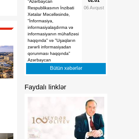
02:01
"Azərbaycan
06 Avqust
Respublikasının İnzibati
Xətalar Məcəlləsində,
"İnformasiya,
informasiyalaşdırma və
informasiyanın mühafizəsi
haqqında" və "Uşaqların
zərərli informasiyadan
qorunması haqqında"
Azərbaycan
Respublikasının
Bütün xəbərlər
qanunlarında dəyişiklik
edilməsi barədə"
Faydalı linklər
Azərbaycan
Respublikasının 2026-cı il
30 iyun tarixli 431-VIIQD
nömrəli Qanununun tətbiqi
və bununla əlaqədar
Azərbaycan Respublikası
Prezidentinin bəzi
fərmanlarında dəyişiklik
edilməsi haqqında