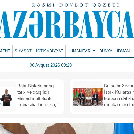
MENT
SİYASƏT
İQTİSADİYYAT
HUMANITAR
DÜNYA
İDMAN
06 Avqust 2026 09:29
Bakı-Bişkek: ortaq
Bu səfər Xəzər
tarix və qarşılıqlı
İssık-Kul arası
etimad müttəfiqlik
körpünü daha 
münasibətlərinə keçir
möhkəmləndird