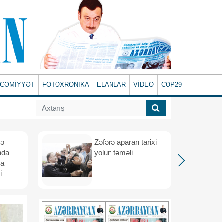
CƏMİYYƏT
FOTOXRONIKA
ELANLAR
VİDEO
COP29
lə
Zəfərə aparan tarixi
nda
yolun təməli
da
i