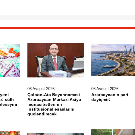
06 Avqust 2026
06 Avqust 2026
yeni
Çolpon-Ata Bəyannaməsi
Azərbaycanın şərti
ar: sülh
Azərbaycan-Mərkəzi Asiya
dəyişmir:
ələcəyini
münasibətlərinin
institusional əsaslarını
gücləndirəcək