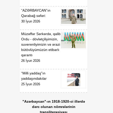
01:57
“İşğaldan azad edilmiş
“AZƏRBAYCAN”ın
06 Avqust
ərazilərdə fəaliyyət
Qarabağ səfəri
göstərən sahibkarların
30 İyun 2026
maliyyə resurslarına çıxış
imkanlarının
Müzəffər Sərkərdə, qalib
genişləndirilməsi
Ordu - dövlətçiliyimizin,
istiqamətində zəruri dövlət
suverenliyimizin və ərazi
dəstəyinin gücləndirilməsi
bütövlüyümüzün etibarlı
və “Azərbaycan
qarantı
Respublikası adından borc
26 İyun 2026
alınması və zəmanət
verilməsi Qaydası”nın
təsdiq edilməsi haqqında”
“Milli yaddaş"ın
Azərbaycan Respublikası
yaddaşındakılar
Prezidentinin 2018-ci il 18
25 İyun 2026
dekabr tarixli 410 nömrəli
Fərmanında dəyişiklik
edilməsi barədə”
"Azərbaycan"-ın 1918-1920-ci illərdə
Azərbaycan Respublikası
dərc olunan nömrələrinin
Prezidentinin 2023-cü il 9
transliterasiyası