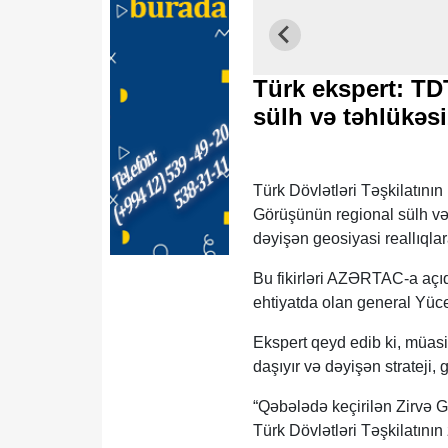
Türk ekspert: TD
sülh və təhlükəsi
Türk Dövlətləri Təşkilatının
Görüşünün regional sülh və 
dəyişən geosiyasi reallıqlar
Bu fikirləri AZƏRTAC-a açı
ehtiyatda olan general Yüce
Ekspert qeyd edib ki, müasi
daşıyır və dəyişən strateji,
“Qəbələdə keçirilən Zirvə 
Türk Dövlətləri Təşkilatının