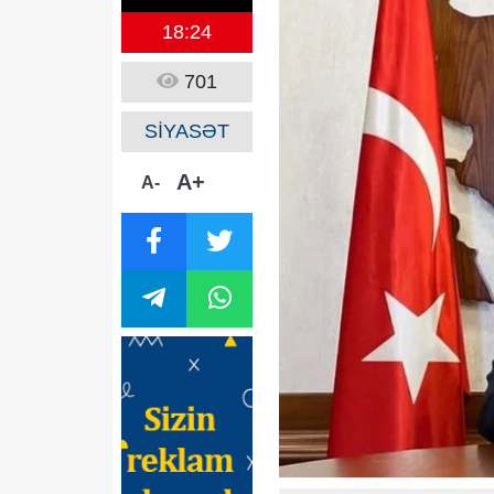
18:24
701
SİYASƏT
A+
A-