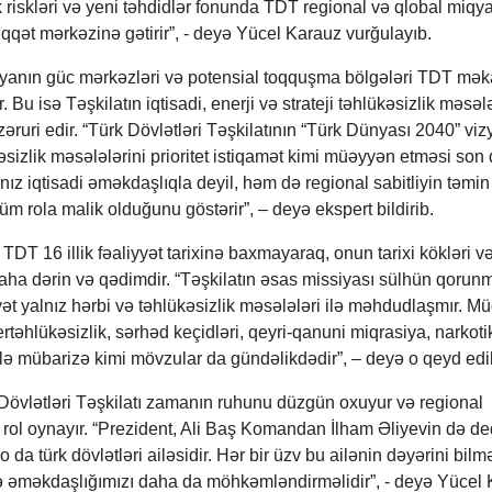
 riskləri və yeni təhdidlər fonunda TDT regional və qlobal miqy
iqqət mərkəzinə gətirir”, - deyə Yücel Karauz vurğulayıb.
nyanın güc mərkəzləri və potensial toqquşma bölgələri TDT mə
. Bu isə Təşkilatın iqtisadi, enerji və strateji təhlükəsizlik məsəl
əruri edir. “Türk Dövlətləri Təşkilatının “Türk Dünyası 2040” vi
əsizlik məsələlərini prioritet istiqamət kimi müəyyən etməsi son
lnız iqtisadi əməkdaşlıqla deyil, həm də regional sabitliyin təmin
m rola malik olduğunu göstərir”, – deyə ekspert bildirib.
TDT 16 illik fəaliyyət tarixinə baxmayaraq, onun tarixi kökləri v
ha dərin və qədimdir. “Təşkilatın əsas missiyası sülhün qorunm
yət yalnız hərbi və təhlükəsizlik məsələləri ilə məhdudlaşmır. Mü
bertəhlükəsizlik, sərhəd keçidləri, qeyri-qanuni miqrasiya, narkoti
ərlə mübarizə kimi mövzular da gündəlikdədir”, – deyə o qeyd edi
 Dövlətləri Təşkilatı zamanın ruhunu düzgün oxuyur və regional
rol oynayır. “Prezident, Ali Baş Komandan İlham Əliyevin də de
o da türk dövlətləri ailəsidir. Hər bir üzv bu ailənin dəyərini bilmə
 və əməkdaşlığımızı daha da möhkəmləndirməlidir”, - deyə Yücel