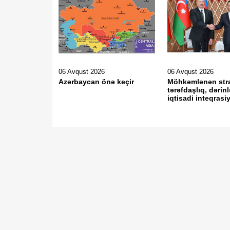
06 Avqust 2026
06 Avqust 2026
Azərbaycan önə keçir
Möhkəmlənən stra
tərəfdaşlıq, dərin
iqtisadi inteqrasi