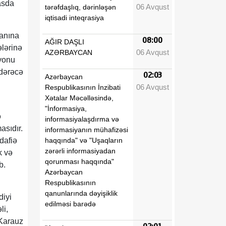
asda
06 Avqust
tərəfdaşlıq, dərinləşən
iqtisadi inteqrasiya
kanına
08:00
AĞIR DAŞLI
ələrinə
06 Avqust
AZƏRBAYCAN
zyonu
 dərəcə
02:03
Azərbaycan
06 Avqust
Respublikasının İnzibati
Xətalar Məcəlləsində,
"İnformasiya,
ə
informasiyalaşdırma və
asıdır.
informasiyanın mühafizəsi
haqqında" və "Uşaqların
dafiə
zərərli informasiyadan
k və
qorunması haqqında"
b.
Azərbaycan
Respublikasının
qanunlarında dəyişiklik
diyi
edilməsi barədə
li,
 Karauz