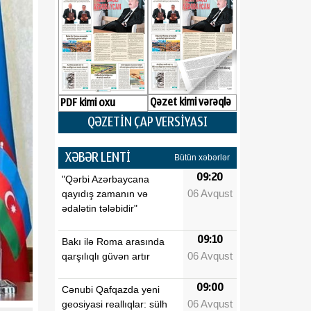
Qəzet kimi vərəqlə
PDF kimi oxu
QƏZETİN ÇAP VERSİYASI
XƏBƏR LENTİ
Bütün xəbərlər
09:20
"Qərbi Azərbaycana
06 Avqust
qayıdış zamanın və
ədalətin tələbidir"
09:10
Bakı ilə Roma arasında
06 Avqust
qarşılıqlı güvən artır
09:00
Cənubi Qafqazda yeni
06 Avqust
geosiyasi reallıqlar: sülh