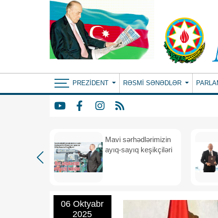
PREZIDENT
RƏSMI SƏNƏDLƏR
PARLA
Mavi sərhədlərimizin
nın
ayıq-sayıq keşikçiləri
eni dövr
06 Oktyabr
2025