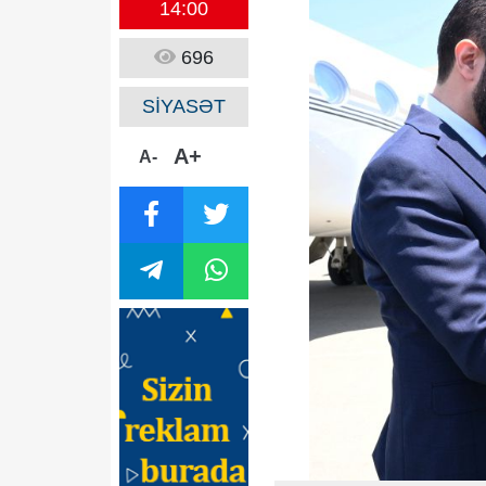
14:00
696
SİYASƏT
A+
A-