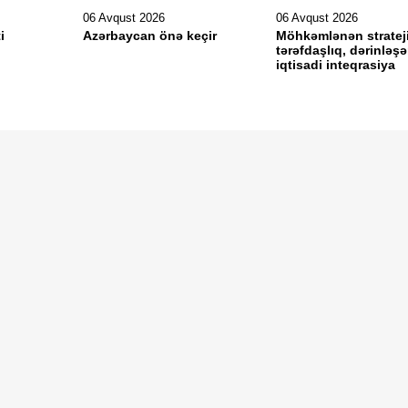
06 Avqust 2026
06 Avqust 2026
i
Azərbaycan önə keçir
Möhkəmlənən stratej
tərəfdaşlıq, dərinləş
iqtisadi inteqrasiya