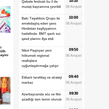
10:10
Qəbələ festivalı bu il də
06 Avqust
musiqi bayramına çevrildi
10:00
Bakı Təşəbbüs Qrupu ilə
06 Avqust
əməkdaşlıq edən şəxs
Hindistan kəşfiyyatının
hədəfində: BMT qanlı sui-
qəsd planını ifşa etdi
i
09:50
Nikol Paşinyan yeni
sülh
əyini
06 Avqust
hökuməti regional
reallıqlara
uyğunlaşdırmağa çalışır
09:40
Etibarlı tərəfdaş və strateji
06 Avqust
mərkəz
09:30
Azərbaycanda söz və fikir
06 Avqust
azadlığı tam təmin olunub