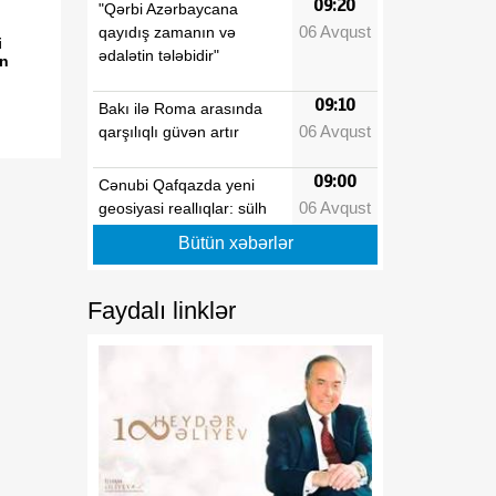
09:20
"Qərbi Azərbaycana
06 Avqust
qayıdış zamanın və
i
ədalətin tələbidir"
ən
09:10
Bakı ilə Roma arasında
06 Avqust
qarşılıqlı güvən artır
09:00
Cənubi Qafqazda yeni
06 Avqust
geosiyasi reallıqlar: sülh
sazişi regionun gələcəyini
Bütün xəbərlər
necə dəyişəcək
08:50
Faydalı linklər
Çolpon-Ata Bəyannaməsi
06 Avqust
Azərbaycan-Mərkəzi Asiya
münasibətlərinin
institusional əsaslarını
gücləndirəcək
08:40
Azərbaycanın şərti
06 Avqust
dəyişmir: