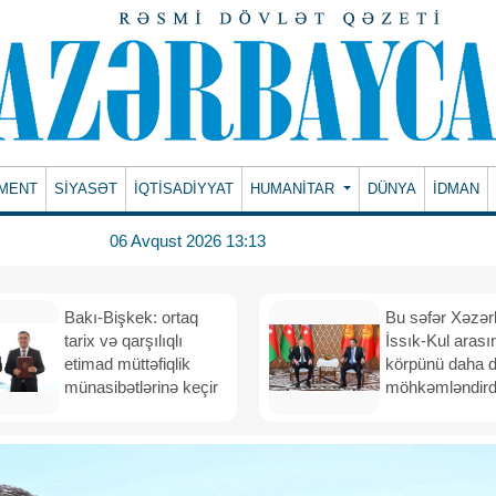
MENT
SİYASƏT
İQTİSADİYYAT
HUMANITAR
DÜNYA
İDMAN
06 Avqust 2026 13:13
Bakı-Bişkek: ortaq
Bu səfər Xəzər
tarix və qarşılıqlı
İssık-Kul arası
etimad müttəfiqlik
körpünü daha 
münasibətlərinə keçir
möhkəmləndird