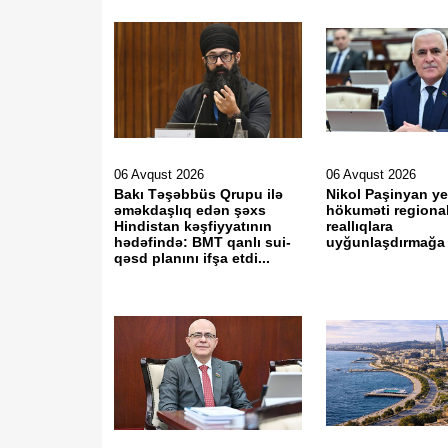
06 Avqust 2026
06 Avqust 2026
Bakı Təşəbbüs Qrupu ilə
Nikol Paşinyan ye
əməkdaşlıq edən şəxs
hökuməti regiona
Hindistan kəşfiyyatının
reallıqlara
hədəfində: BMT qanlı sui-
uyğunlaşdırmağa ç
qəsd planını ifşa etdi...