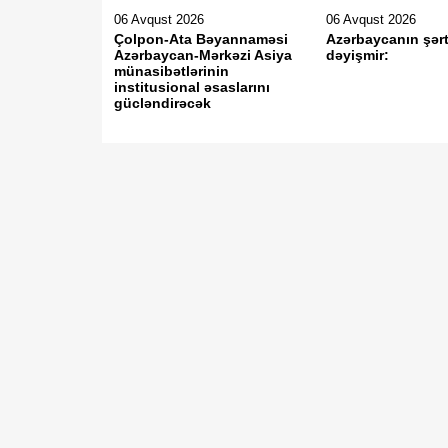
06 Avqust 2026
06 Avqust 2026
Çolpon-Ata Bəyannaməsi
Azərbaycanın şərt
Azərbaycan-Mərkəzi Asiya
dəyişmir:
münasibətlərinin
institusional əsaslarını
gücləndirəcək