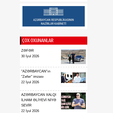
ÇOX OXUNANLAR
ZƏFƏR
30 İyul 2026
"AZƏRBAYCAN"ın
"Zəfər" imzası
22 İyul 2026
AZƏRBAYCAN XALQI
İLHAM ƏLİYEVİ NİYƏ
SEVİR
22 İyul 2026