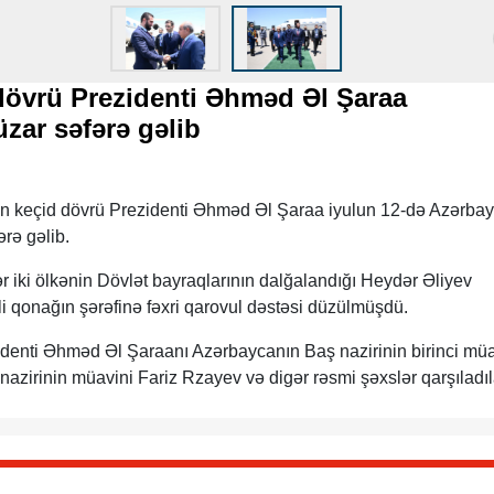
dövrü Prezidenti Əhməd Əl Şaraa
zar səfərə gəlib
ın keçid dövrü Prezidenti Əhməd Əl Şaraa iyulun 12-də Azərba
rə gəlib.
 iki ölkənin Dövlət bayraqlarının dalğalandığı Heydər Əliyev
i qonağın şərəfinə fəxri qarovul dəstəsi düzülmüşdü.
identi Əhməd Əl Şaraanı Azərbaycanın Baş nazirinin birinci müa
nazirinin müavini Fariz Rzayev və digər rəsmi şəxslər qarşıladıl