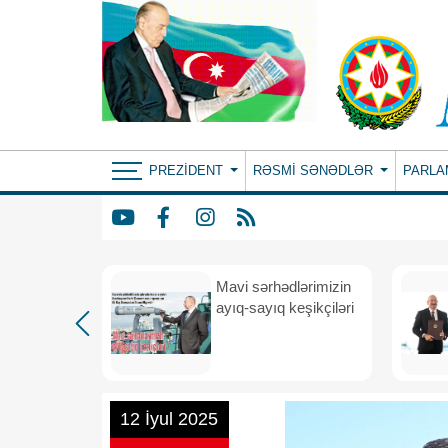
PREZIDENT
RƏSMI SƏNƏDLƏR
PARLA
Mavi sərhədlərimizin
nın
ayıq-sayıq keşikçiləri
eni dövr
12 İyul 2025