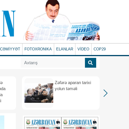
CƏMİYYƏT
FOTOXRONIKA
ELANLAR
VİDEO
COP29
lə
Zəfərə aparan tarixi
nda
yolun təməli
da
i