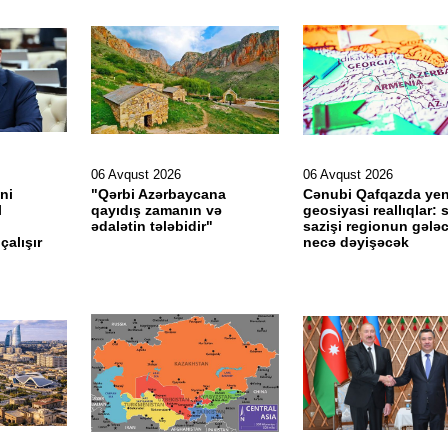
06 Avqust 2026
06 Avqust 2026
ni
"Qərbi Azərbaycana
Cənubi Qafqazda yen
l
qayıdış zamanın və
geosiyasi reallıqlar: 
ədalətin tələbidir"
sazişi regionun gələc
alışır
necə dəyişəcək