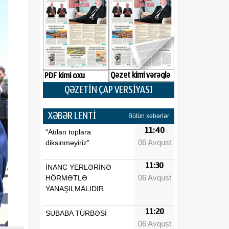
Qəzet kimi vərəqlə
PDF kimi oxu
QƏZETİN ÇAP VERSİYASI
XƏBƏR LENTİ
Bütün xəbərlər
11:40
“Atılan toplara
06 Avqust
diksinməyiriz”
11:30
İNANC YERLƏRİNƏ
06 Avqust
HÖRMƏTLƏ
YANAŞILMALIDIR
11:20
SUBABA TÜRBƏSİ
06 Avqust