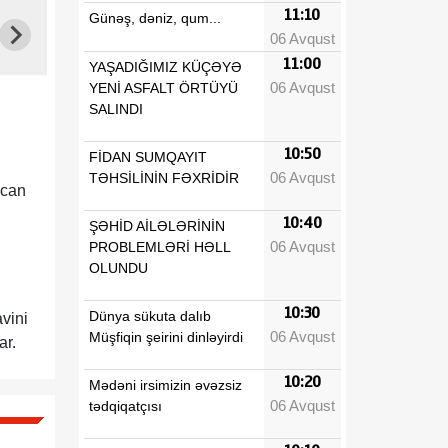
11:10
Günəş, dəniz, qum...
06 Avqust
11:00
YAŞADIĞIMIZ KÜÇƏYƏ
06 Avqust
YENİ ASFALT ÖRTÜYÜ
SALINDI
10:50
FİDAN SUMQAYIT
06 Avqust
TƏHSİLİNİN FƏXRİDİR
ycan
10:40
ŞƏHİD AİLƏLƏRİNİN
06 Avqust
PROBLEMLƏRİ HƏLL
OLUNDU
10:30
Dünya sükuta dalıb
vini
06 Avqust
Müşfiqin şeirini dinləyirdi
ar.
10:20
Mədəni irsimizin əvəzsiz
06 Avqust
tədqiqatçısı