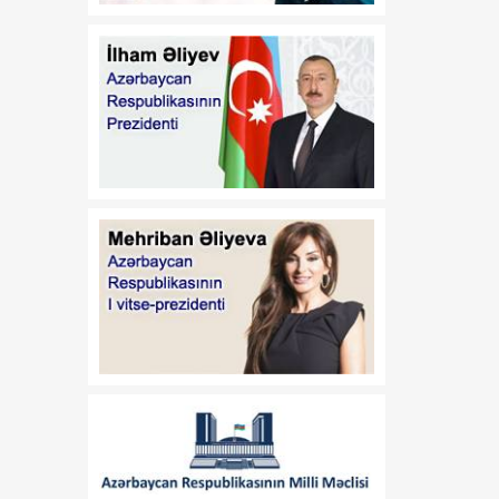
08:30
Alparslan BAYRAKTAR:
06 Avqust
"Türkiyə Azərbaycandakı
enerji layihələrində iştirak
etməkdə maraqlıdır"
08:20
Azərbaycan önə keçir
06 Avqust