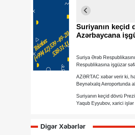
Suriyanın keçid 
Azərbaycana işgü
Suriya Ərəb Respublikasın
Respublikasına işgüzar səfə
AZƏRTAC xəbər verir ki, hər
Beynəlxalq Aeroportunda al
Suriyanın keçid dövrü Prez
Yaqub Eyyubov, xarici işlər 
Digər Xəbərlər