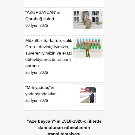
“AZƏRBAYCAN”ın
Qarabağ səfəri
30 İyun 2026
Müzəffər Sərkərdə, qalib
Ordu - dövlətçiliyimizin,
suverenliyimizin və ərazi
bütövlüyümüzün etibarlı
qarantı
26 İyun 2026
“Milli yaddaş"ın
yaddaşındakılar
25 İyun 2026
"Azərbaycan"-ın 1918-1920-ci illərdə
dərc olunan nömrələrinin
transliterasiyası