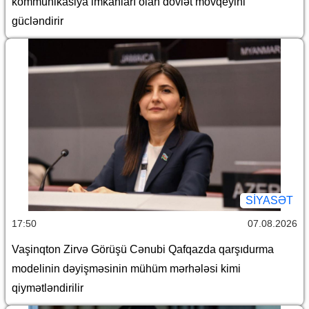
kommunikasiya imkanları olan dövlət mövqeyini
gücləndirir
SİYASƏT
17:50
07.08.2026
Vaşinqton Zirvə Görüşü Cənubi Qafqazda qarşıdurma
modelinin dəyişməsinin mühüm mərhələsi kimi
qiymətləndirilir