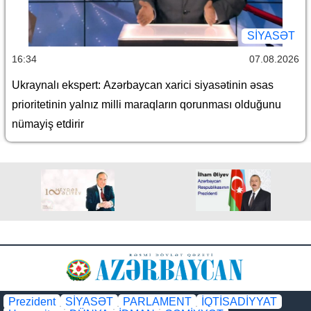
SİYASƏT
16:34
07.08.2026
Ukraynalı ekspert: Azərbaycan xarici siyasətinin əsas
prioritetinin yalnız milli maraqların qorunması olduğunu
nümayiş etdirir
Prezident
SİYASƏT
PARLAMENT
İQTİSADİYYAT