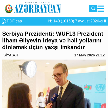
PDF çap
№ 140 (10160) 7 avqust 2026-cı il
Serbiya Prezidenti: WUF13 Prezident
İlham Əliyevin ideya və həll yollarını
dinləmək üçün yaxşı imkandır
SİYASƏT
17 May 2026 21:12