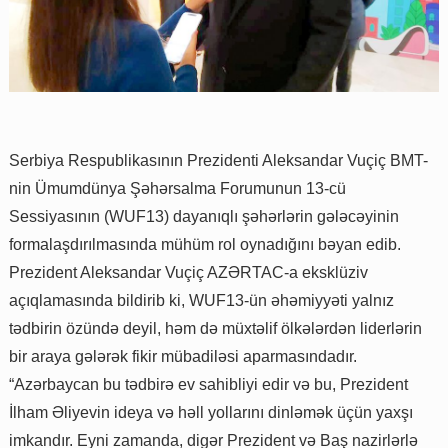
Serbiya Respublikasının Prezidenti Aleksandar Vuçiç BMT-
nin Ümumdünya Şəhərsalma Forumunun 13-cü
Sessiyasının (WUF13) dayanıqlı şəhərlərin gələcəyinin
formalaşdırılmasında mühüm rol oynadığını bəyan edib.
Prezident Aleksandar Vuçiç AZƏRTAC-a eksklüziv
açıqlamasında bildirib ki, WUF13-ün əhəmiyyəti yalnız
tədbirin özündə deyil, həm də müxtəlif ölkələrdən liderlərin
bir araya gələrək fikir mübadiləsi aparmasındadır.
“Azərbaycan bu tədbirə ev sahibliyi edir və bu, Prezident
İlham Əliyevin ideya və həll yollarını dinləmək üçün yaxşı
imkandır. Eyni zamanda, digər Prezident və Baş nazirlərlə