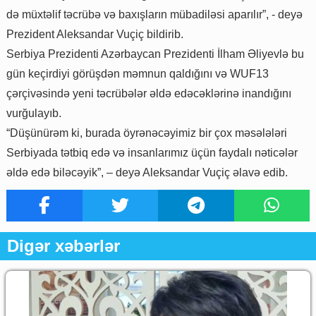
də müxtəlif təcrübə və baxışların mübadiləsi aparılır”, - deyə
Prezident Aleksandar Vuçiç bildirib.
Serbiya Prezidenti Azərbaycan Prezidenti İlham Əliyevlə bu
gün keçirdiyi görüşdən məmnun qaldığını və WUF13
çərçivəsində yeni təcrübələr əldə edəcəklərinə inandığını
vurğulayıb.
“Düşünürəm ki, burada öyrənəcəyimiz bir çox məsələləri
Serbiyada tətbiq edə və insanlarımız üçün faydalı nəticələr
əldə edə biləcəyik”, – deyə Aleksandar Vuçiç əlavə edib.
Digər xəbərlər