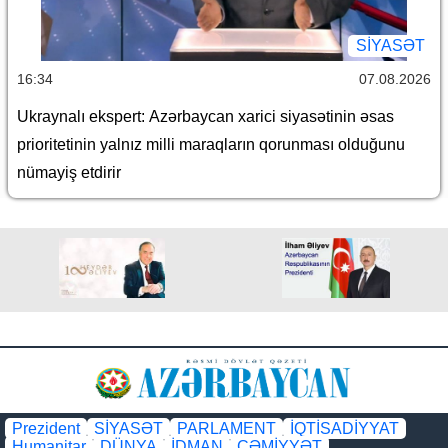
SİYASƏT
16:34
07.08.2026
Ukraynalı ekspert: Azərbaycan xarici siyasətinin əsas
prioritetinin yalnız milli maraqların qorunması olduğunu
nümayiş etdirir
Prezident
SİYASƏT
PARLAMENT
İQTİSADİYYAT
Humanitar
DÜNYA
İDMAN
CƏMİYYƏT