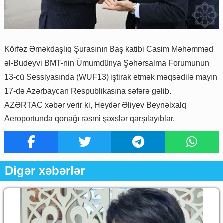
Körfəz Əməkdaşlıq Şurasının Baş katibi Casim Məhəmməd
əl-Budeyvi BMT-nin Ümumdünya Şəhərsalma Forumunun
13-cü Sessiyasında (WUF13) iştirak etmək məqsədilə mayın
17-də Azərbaycan Respublikasına səfərə gəlib.
AZƏRTAC xəbər verir ki, Heydər Əliyev Beynəlxalq
Aeroportunda qonağı rəsmi şəxslər qarşılayıblar.
Digər xəbərlər