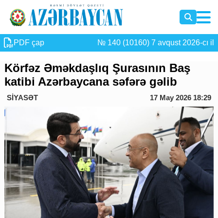
PDF çap
№ 140 (10160) 7 avqust 2026-cı il
Körfəz Əməkdaşlıq Şurasının Baş
katibi Azərbaycana səfərə gəlib
SİYASƏT
17 May 2026 18:29