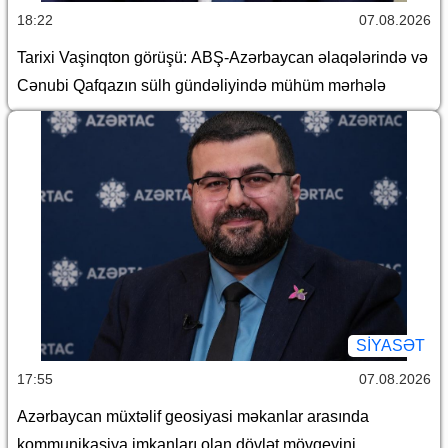
18:22
07.08.2026
Tarixi Vaşinqton görüşü: ABŞ-Azərbaycan əlaqələrində və
Cənubi Qafqazın sülh gündəliyində mühüm mərhələ
SİYASƏT
17:55
07.08.2026
Azərbaycan müxtəlif geosiyasi məkanlar arasında
kommunikasiya imkanları olan dövlət mövqeyini