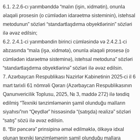
6.1. 2.2.6-cı yarımbənddə “malın (işin, xidmətin), onunla
əlaqəli prosesin (o cümlədən idarəetmə sisteminin), istehsal
metodunun” sözləri “standartlaşdırma obyektlərinin” sözləri
ilə əvəz edilsin;
6.2. 2.4.1-ci yarımbəndin birinci cümləsində və 2.4.2.1-ci
abzasında “mala (işə, xidmətə), onunla əlaqəli prosesə (o
cümlədən idarəetmə sisteminə), istehsal metoduna” sözləri
“standartlaşdırma obyektlərinə” sözləri ilə əvəz edilsin.
7. Azərbaycan Respublikası Nazirlər Kabinetinin 2025-ci il 6
mart tarixli 61 nömrəli Qərarı (Azərbaycan Respublikasının
Qanunvericilik Toplusu, 2025, № 3, maddə 272) ilə təsdiq
edilmiş “Texniki tənzimləmənin şamil olunduğu malların
siyahısı”nın “Qeydlər” hissəsində “(satışda) realizə” sözləri
“satış” sözü ilə əvəz edilsin.
8. “Bir pəncərə” prinsipinə əməl edilməklə, ölkəyə idxal
olunan texniki tənzimləmənin şamil olunduğu mallara