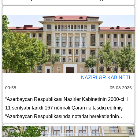
haqqında
NAZIRLƏR KABINETI
00:58
05.08.2026
“Azərbaycan Respublikası Nazirlər Kabinetinin 2000-ci il
11 sentyabr tarixli 167 nömrəli Qərarı ilə təsdiq edilmiş
“Azərbaycan Respublikasında notariat hərəkətlərinin
aparılması qaydaları haqqında Təlimat”da dəyişiklik
edilməsi barədə