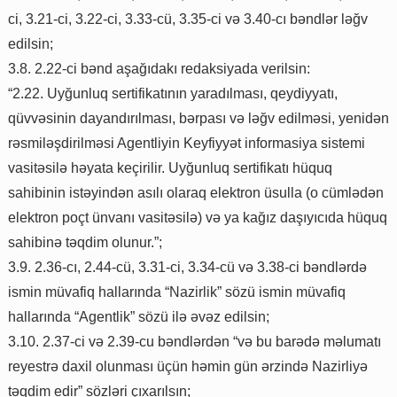
ci, 3.21-ci, 3.22-ci, 3.33-cü, 3.35-ci və 3.40-cı bəndlər ləğv
edilsin;
3.8. 2.22-ci bənd aşağıdakı redaksiyada verilsin:
“2.22. Uyğunluq sertifikatının yaradılması, qeydiyyatı,
qüvvəsinin dayandırılması, bərpası və ləğv edilməsi, yenidən
rəsmiləşdirilməsi Agentliyin Keyfiyyət informasiya sistemi
vasitəsilə həyata keçirilir. Uyğunluq sertifikatı hüquq
sahibinin istəyindən asılı olaraq elektron üsulla (o cümlədən
elektron poçt ünvanı vasitəsilə) və ya kağız daşıyıcıda hüquq
sahibinə təqdim olunur.”;
3.9. 2.36-cı, 2.44-cü, 3.31-ci, 3.34-cü və 3.38-ci bəndlərdə
ismin müvafiq hallarında “Nazirlik” sözü ismin müvafiq
hallarında “Agentlik” sözü ilə əvəz edilsin;
3.10. 2.37-ci və 2.39-cu bəndlərdən “və bu barədə məlumatı
reyestrə daxil olunması üçün həmin gün ərzində Nazirliyə
təqdim edir” sözləri çıxarılsın;