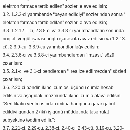
elektron formada tərtib edilən” sözləri əlavə edilsin;
3.2. 1.2.2-ci yarımbəndə “bəyan edildiyi” sözlərindən sonra “,
elektron formada tərtib edilən” sözləri əlavə edilsin;
3.3. 1.2.12-1-ci, 2.3.8-ci və 3.3.8-ci yarımbəndlərin sonunda
nöqtəli vergül işarəsi nöqtə işarəsi ilə əvəz edilsin və 1.2.13-
cü, 2.3.9-cu, 3.3.9-cu yarımbəndlər ləğv edilsin;
3.4. 2.3.6-cı və 3.3.8-ci yarımbəndlərdən “imzası,” sözü
çıxarılsın;
3.5. 2.1-ci və 3.1-ci bəndlərdən “, realizə edilməzdən” sözləri
çıxarılsın;
3.6. 2.20-ci bəndin ikinci cümləsi üçüncü cümlə hesab
edilsin və aşağıdakı məzmunda ikinci cümlə əlavə edilsin:
“Sertifikatın verilməsindən imtina haqqında qərar qəbul
edildiyi gündən 2 (iki) iş günü müddətində təsərrüfat
subyektinə təqdim edilir.”;
3.7. 2.21-ci, 2.29-cu, 2.38-ci, 2.40-cı, 2.43-cü, 3.19-cu, 3.20-