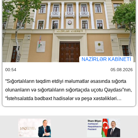
NAZIRLƏR KABINETI
00:54
05.08.2026
“Sığortalıların təqdim etdiyi məlumatlar əsasında sığorta
olunanların və sığortalıların sığortaçıda uçotu Qaydası”nın,
“İstehsalatda bədbəxt hadisələr və peşə xəstəlikləri
nəticəsində peşə əmək qabiliyyətinin itirilməsi hallarından
icbari sığorta haqqında” Azərbaycan Respublikası
Qanununun 2-1.1-ci maddəsində nəzərdə tutulan sığorta
olunanlara münasibətdə sığorta məbləğinin