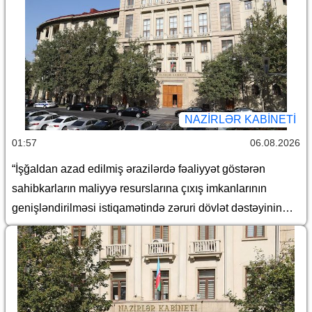
NAZIRLƏR KABINETI
01:57
06.08.2026
“İşğaldan azad edilmiş ərazilərdə fəaliyyət göstərən
sahibkarların maliyyə resurslarına çıxış imkanlarının
genişləndirilməsi istiqamətində zəruri dövlət dəstəyinin
gücləndirilməsi və “Azərbaycan Respublikası adından
borc alınması və zəmanət verilməsi Qaydası”nın təsdiq
edilməsi haqqında” Azərbaycan Respublikası
Prezidentinin 2018-ci il 18 dekabr tarixli 410 nömrəli
Fərmanında dəyişiklik edilməsi barədə” Azərbaycan