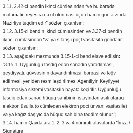
3.11. 2.42-ci bəndin ikinci cümləsindən “və bu barədə
məlumatın reyestrə daxil olunması üçün həmin gün ərzində
Nazirliyə təqdim edir” sözləri çıxarılsın;
3.12. 3.15-ci bəndin ikinci cümləsindən və 3.37-ci bəndin
ikinci cümləsindən “və ya sifarişli poçt vasitəsilə göndərir”
sözləri çıxarılsın;
3.13. aşağıdakı məzmunda 3.15-1-ci bənd əlavə edilsin:
“3.15-1. Uyğunluğu təsdiq edən sənədin yaradılması,
qeydiyyatı, qüvvəsinin dayandırılması, bərpası və ləğv
edilməsi, yenidən rəsmiləşdirilməsi Agentliyin Keyfiyyət
informasiya sistemi vasitəsilə həyata keçirilir. Uyğunluğu
təsdiq edən sənəd hüquq sahibinin istəyindən asılı olaraq
elektron üsulla (o cümlədən elektron poçt ünvanı vasitəsilə)
və ya kağız daşıyıcıda hüquq sahibinə təqdim olunur.”;
3.14. həmin Qaydalara 1, 2, 3 və 4 nömrəli əlavələrdə “İmza /
Signature