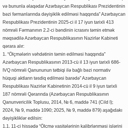
və bununla əlaqədar Azərbaycan Respublikası Prezidentinin
bəzi fərmanlarında dəyişiklik edilməsi haqqında” Azərbaycan
Respublikası Prezidentinin 2025-ci il 17 iyun tarixli 413
nömrəli Fərmanının 2.2-ci bəndinin icrasını təmin etmək
məqsədilə Azərbaycan Respublikasının Nazirlər Kabineti
qərara alır:
1. “Ölçmələrin vəhdətinin təmin edilməsi haqqında”
Azərbaycan Respublikasının 2013-cü il 13 iyun tarixli 686-
IVQ nömrəli Qanununun tətbiqi ilə bağlı bəzi normativ
hüquqi aktların təsdiq edilməsi barədə” Azərbaycan
Respublikası Nazirlər Kabinetinin 2014-cü il 9 iyun tarixli
187 nömrəli Qərarında (Azərbaycan Respublikasının
Qanunvericilik Toplusu, 2014, № 6, maddə 741 (Cild I);
2024, № 9, maddə 1090; 2025, № 9, maddə 879) aşağıdakı
dəyişikliklər edilsin:
1.1. 11-ci hissədə “Ölçmə vasitələrinin kalibrlənməsi işlərini