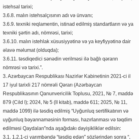
istehsal tarixi;
3.6.8. malın istehsalçısının adı və ünvanı;
3.6.9. texniki reqlamentin, istinad edilmiş standartların və ya
texniki şərtin adı, nömrəsi, tarixi;
3.6.10. malın istehlak xüsusiyyətinə və ya keyfiyyətinə dair
əlavə məlumat (olduqda);
3.6.11. təsdiqedici sənədin verilməsi ilə bağlı qərarın
nömrəsi və tarixi.”.
3. Azərbaycan Respublikası Nazirlər Kabinetinin 2021-ci il
17 iyul tarixli 217 nömrəli Qərarı (Azərbaycan
Respublikasının Qanunvericilik Toplusu, 2021, № 7, maddə
879 (Cild I); 2024, № 5 (II kitab), maddə 611; 2025, № 11,
maddə 1099) ilə təsdiq edilmiş “Uyğunluq sertifikatının və
uyğunluq bəyannaməsinin forması, hazırlanması və təqdim
edilməsi Qaydaları”nda aşağıdakı dəyişikliklər edilsin:
3.1. 1.2.1-ci yarımbəndə “təsdiq edən” sözlərindən sonra “,