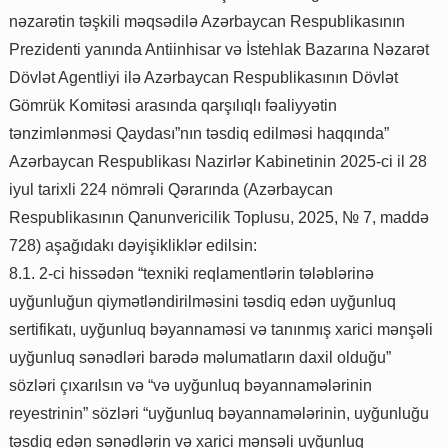
nəzarətin təşkili məqsədilə Azərbaycan Respublikasının
Prezidenti yanında Antiinhisar və İstehlak Bazarına Nəzarət
Dövlət Agentliyi ilə Azərbaycan Respublikasının Dövlət
Gömrük Komitəsi arasında qarşılıqlı fəaliyyətin
tənzimlənməsi Qaydası”nın təsdiq edilməsi haqqında”
Azərbaycan Respublikası Nazirlər Kabinetinin 2025-ci il 28
iyul tarixli 224 nömrəli Qərarında (Azərbaycan
Respublikasının Qanunvericilik Toplusu, 2025, № 7, maddə
728) aşağıdakı dəyişikliklər edilsin:
8.1. 2-ci hissədən “texniki reqlamentlərin tələblərinə
uyğunluğun qiymətləndirilməsini təsdiq edən uyğunluq
sertifikatı, uyğunluq bəyannaməsi və tanınmış xarici mənşəli
uyğunluq sənədləri barədə məlumatların daxil olduğu”
sözləri çıxarılsın və “və uyğunluq bəyannamələrinin
reyestrinin” sözləri “uyğunluq bəyannamələrinin, uyğunluğu
təsdiq edən sənədlərin və xarici mənşəli uyğunluq