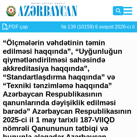
PDF çap
№ 139 (10159) 6 avqust 2026-cı il
“Ölçmələrin vəhdətinin təmin
edilməsi haqqında”, “Uyğunluğun
qiymətləndirilməsi sahəsində
akkreditasiya haqqında”,
“Standartlaşdırma haqqında” və
“Texniki tənzimləmə haqqında”
Azərbaycan Respublikasının
qanunlarında dəyişiklik edilməsi
barədə” Azərbaycan Respublikasının
2025-ci il 1 may tarixli 187-VIIQD
nömrəli Qanununun tətbiqi və
bununla əlaqədar Azərbaycan