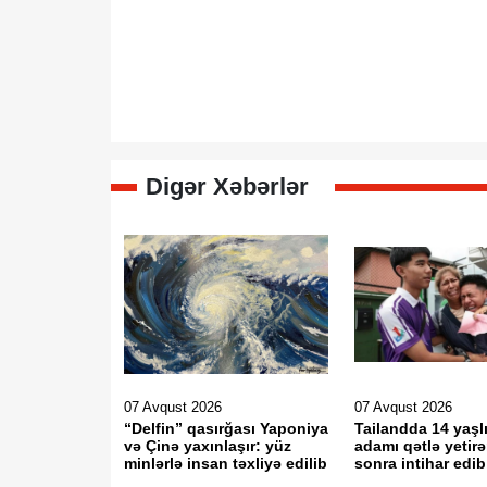
Digər Xəbərlər
07 Avqust 2026
07 Avqust 2026
“Delfin” qasırğası Yaponiya
Tailandda 14 yaşlı
və Çinə yaxınlaşır: yüz
adamı qətlə yetir
minlərlə insan təxliyə edilib
sonra intihar edib