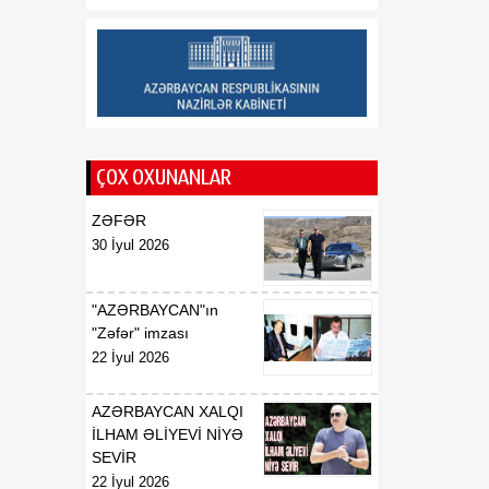
haqqında
01:06
Azərbaycan Beynəlxalq
08 Avqust
İnvestisiya Forumunun
Təşkilat Komitəsinin
yaradılması haqqında
ÇOX OXUNANLAR
01:04
"Azərbaycan
08 Avqust
Respublikasının Elm və
ZƏFƏR
Təhsil Nazirliyi ilə
30 İyul 2026
Tacikistan Respublikasının
Təhsil və Elm Nazirliyi
arasında illik təhsil
"AZƏRBAYCAN"ın
kvotalarının qarşılıqlı
"Zəfər" imzası
ayrılması haqqında
22 İyul 2026
Saziş"in təsdiq edilməsi
barədə
AZƏRBAYCAN XALQI
İLHAM ƏLİYEVİ NİYƏ
00:57
BİLDİRİŞ
SEVİR
08 Avqust
22 İyul 2026