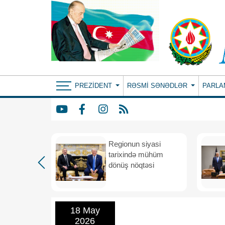
PREZIDENT
RƏSMI SƏNƏDLƏR
PARLA
etimada
Regionun siyasi
rateji
tarixində mühüm
dönüş nöqtəsi
18 May
2026