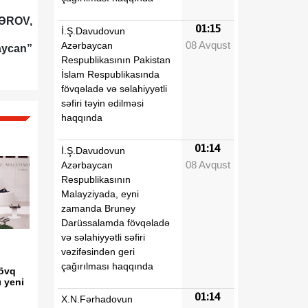
FƏROV,
01:15
İ.Ş.Davudovun
08 Avqust
Azərbaycan
aycan”
Respublikasının Pakistan
İslam Respublikasında
fövqəladə və səlahiyyətli
səfiri təyin edilməsi
haqqında
01:14
İ.Ş.Davudovun
08 Avqust
Azərbaycan
Respublikasının
Malayziyada, eyni
zamanda Bruney
Darüssalamda fövqəladə
və səlahiyyətli səfiri
vəzifəsindən geri
çağırılması haqqında
sövq
ı yeni
01:14
X.N.Fərhadovun