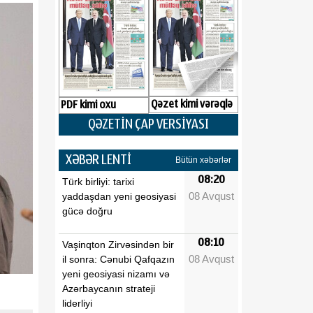
Qəzet kimi vərəqlə
PDF kimi oxu
QƏZETİN ÇAP VERSİYASI
XƏBƏR LENTİ
Bütün xəbərlər
08:20
Türk birliyi: tarixi
08 Avqust
yaddaşdan yeni geosiyasi
gücə doğru
08:10
Vaşinqton Zirvəsindən bir
08 Avqust
il sonra: Cənubi Qafqazın
yeni geosiyasi nizamı və
Azərbaycanın strateji
liderliyi