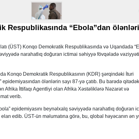
k Respublikasında “Ebola”dan ölənlər
atı (ÜST) Konqo Demokratik Respublikasında və Uqandada “E
viyyədə narahatlıq doğuran ictimai səhiyyə fövqəladə vəziyyəti
ında Konqo Demokratik Respublikasının (KDR) şərqindəki İturi
 epidemiyasından ölənlərin sayı 87-yə çatıb. Bu barədə qitədək
n Afrika İttifaqı Agentliyi olan Afrika Xəstəliklərə Nəzarət və
umat verib.
a” epidemiyasını beynəlxalq səviyyədə narahatlıq doğuran ic
i elan edib. ÜST-ün məlumatına görə, bu, qlobal həyəcanın ən 