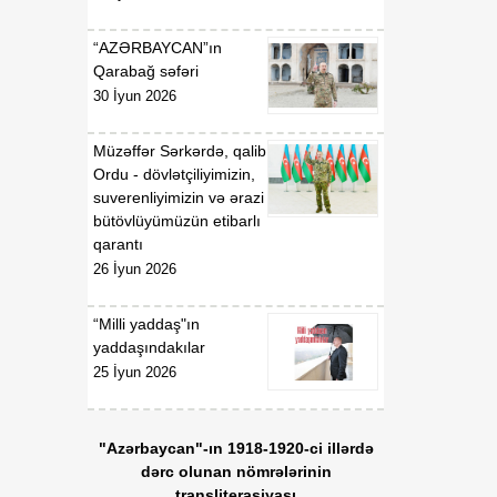
18:53
Tatyana Poloskova:
07 Avqust
Azərbaycanın xarici
“AZƏRBAYCAN”ın
siyasətinin əsasında milli
Qarabağ səfəri
maraqların qorunması
30 İyun 2026
dayanır
Müzəffər Sərkərdə, qalib
18:23
Vaşinqton razılaşması
Ordu - dövlətçiliyimizin,
07 Avqust
Azərbaycan
suverenliyimizin və ərazi
diplomatiyasının növbəti
bütövlüyümüzün etibarlı
zəfəri idi
qarantı
26 İyun 2026
18:22
Tarixi Vaşinqton görüşü:
07 Avqust
ABŞ-Azərbaycan
“Milli yaddaş"ın
əlaqələrində və Cənubi
yaddaşındakılar
Qafqazın sülh
25 İyun 2026
gündəliyində mühüm
mərhələ
"Azərbaycan"-ın 1918-1920-ci illərdə
18:20
Xarici ölkələrin informasiya
dərc olunan nömrələrinin
07 Avqust
şəbəkələrinə hücumlar
transliterasiyası