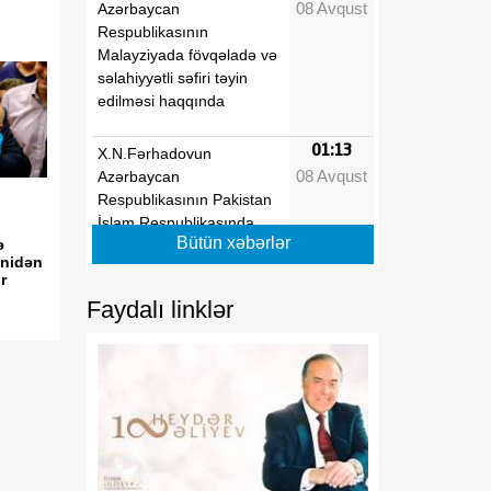
08 Avqust
Azərbaycan
Respublikasının
Malayziyada fövqəladə və
səlahiyyətli səfiri təyin
edilməsi haqqında
01:13
X.N.Fərhadovun
08 Avqust
Azərbaycan
Respublikasının Pakistan
İslam Respublikasında
Bütün xəbərlər
ə
fövqəladə və səlahiyyətli
enidən
səfiri vəzifəsindən geri
r
çağırılması haqqında
Faydalı linklər
01:13
"Dövlət qulluğu haqqında"
08 Avqust
və "Media haqqında"
Azərbaycan
Respublikasının
qanunlarında dəyişiklik
edilməsi barədə