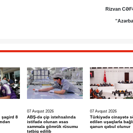
Rizvan CƏ
“Azərb
07 Avqust 2026
07 Avqust 2026
 şagird 8
ABŞ-də çip istehsalında
Türkiyədə cinayətə 
əndən
istifadə olunan əsas
edilən uşaqlarla bağl
xammala gömrük rüsumu
qanun qəbul olunur
tətbiq edilib