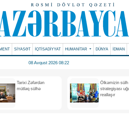
MENT
SİYASƏT
İQTİSADİYYAT
HUMANITAR
DÜNYA
İDMAN
08 Avqust 2026 08:22
Tarixi Zəfərdən
Ölkəmizin sülh
mütləq sülhə
strategiyası uğ
reallaşır