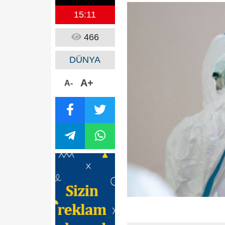
15:11
466
DÜNYA
A+
A-