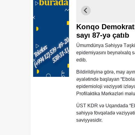
Konqo Demokrati
sayı 87-yə çatıb
Ümumdünya Səhiyyə Təşkil
epidemiyasını beynəlxalq sə
edib.
Bildirildiyinə görə, may ay
əyalətində başlayan “Ebola”
epidemioloji vəziyyəti izləyə
Profilaktika Mərkəzləri məl
ÜST KDR və Uqandada “Ebol
səhiyyə fövqəladə vəziyyət
səviyyəsidir.