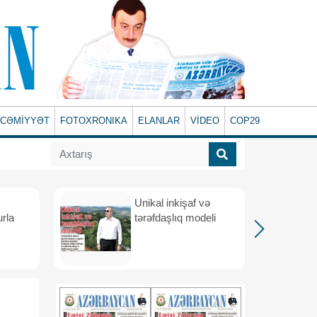
CƏMİYYƏT
FOTOXRONIKA
ELANLAR
VİDEO
COP29
Unikal inkişaf və
urla
tərəfdaşlıq modeli