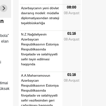
08:00
Azərbaycanın yeni dövlət
08 Avqust
davranış modeli: müdafiə
diplomatiyasından strateji
in
təşəbbüskarlığa
01:16
N.Z.Nağdəliyevin
bola”
08 Avqust
Azərbaycan
 elan
Respublikasının Estoniya
Respublikasında
fövqəladə və səlahiyyətli
səfiri təyin edilməsi
i
haqqında
01:16
A.A.Məhərrəmovun
08 Avqust
Azərbaycan
timai
Respublikasının Estoniya
yüksək
Respublikasında
fövqəladə və səlahiyyətli
səfiri vəzifəsindən geri
çağırılması haqqında