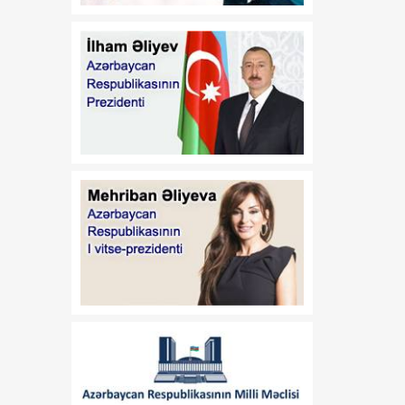
01:11
"Media Reyestrinin
08 Avqust
aparılması Qaydaları"nın
təsdiq edilməsi haqqında"
Azərbaycan Respublikası
Prezidentinin 2022-ci il 26
sentyabr tarixli 1846
nömrəli Fərmanında
dəyişiklik edilməsi barədə
01:09
"Dövlət qulluğu
08 Avqust
haqqında"və "Media
haqqında" Azərbaycan
Respublikasının
qanunlarında dəyişiklik
edilməsi barədə"
Azərbaycan
Respublikasının 2026-cı il
14 iyul tarixli 449-VIIQD
nömrəli Qanununun tətbiqi
və bununla əlaqədar bəzi
məsələlərin tənzimlənməsi