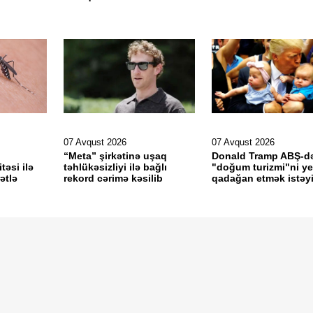
07 Avqust 2026
07 Avqust 2026
“Meta” şirkətinə uşaq
Donald Tramp ABŞ-d
təsi ilə
təhlükəsizliyi ilə bağlı
"doğum turizmi"ni y
ətlə
rekord cərimə kəsilib
qadağan etmək istəyi