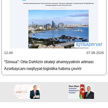
İQTİSADİYYAT
12:49
07.08.2026
“Sinxua”: Orta Dəhlizin strateji əhəmiyyətinin artması
Azərbaycanı nəqliyyat-logistika habına çevirir