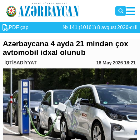
PDF çap
№ 141 (10161) 8 avqust 2026-cı il
Azərbaycana 4 ayda 21 mindən çox
avtomobil idxal olunub
İQTİSADİYYAT
18 May 2026 18:21