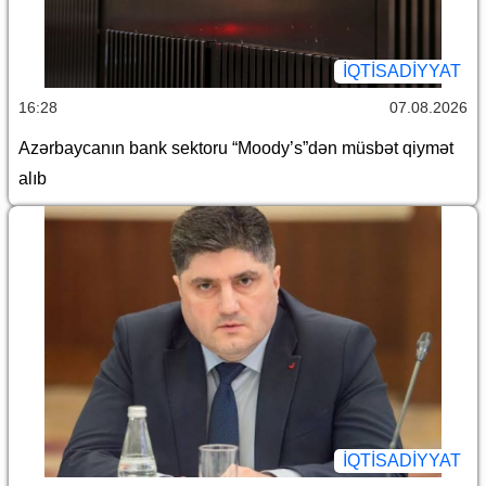
İQTİSADİYYAT
16:28
07.08.2026
Azərbaycanın bank sektoru “Moody’s”dən müsbət qiymət
alıb
İQTİSADİYYAT