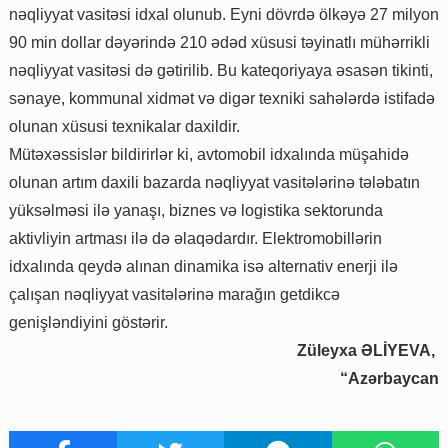
nəqliyyat vasitəsi idxal olunub. Eyni dövrdə ölkəyə 27 milyon
90 min dollar dəyərində 210 ədəd xüsusi təyinatlı mühərrikli
nəqliyyat vasitəsi də gətirilib. Bu kateqoriyaya əsasən tikinti,
sənaye, kommunal xidmət və digər texniki sahələrdə istifadə
olunan xüsusi texnikalar daxildir.
Mütəxəssislər bildirirlər ki, avtomobil idxalında müşahidə
olunan artım daxili bazarda nəqliyyat vasitələrinə tələbatın
yüksəlməsi ilə yanaşı, biznes və logistika sektorunda
aktivliyin artması ilə də əlaqədardır. Elektromobillərin
idxalında qeydə alınan dinamika isə alternativ enerji ilə
çalışan nəqliyyat vasitələrinə marağın getdikcə
genişləndiyini göstərir.
Züleyxa ƏLİYEVA,
“Azərbaycan