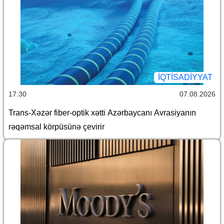
İQTİSADİYYAT
17:30
07.08.2026
Trans-Xəzər fiber-optik xətti Azərbaycanı Avrasiyanın
rəqəmsal körpüsünə çevirir