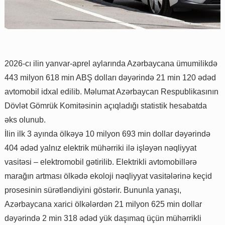
2026-cı ilin yanvar-aprel aylarında Azərbaycana ümumilikdə
443 milyon 618 min ABŞ dolları dəyərində 21 min 120 ədəd
avtomobil idxal edilib. Məlumat Azərbaycan Respublikasının
Dövlət Gömrük Komitəsinin açıqladığı statistik hesabatda
əks olunub.
İlin ilk 3 ayında ölkəyə 10 milyon 693 min dollar dəyərində
404 ədəd yalnız elektrik mühərriki ilə işləyən nəqliyyat
vasitəsi – elektromobil gətirilib. Elektrikli avtomobillərə
marağın artması ölkədə ekoloji nəqliyyat vasitələrinə keçid
prosesinin sürətləndiyini göstərir. Bununla yanaşı,
Azərbaycana xarici ölkələrdən 21 milyon 625 min dollar
dəyərində 2 min 318 ədəd yük daşımaq üçün mühərrikli