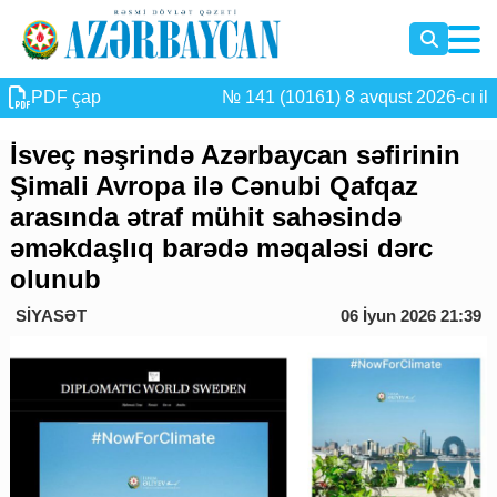
PDF çap
№ 141 (10161) 8 avqust 2026-cı il
İsveç nəşrində Azərbaycan səfirinin
Şimali Avropa ilə Cənubi Qafqaz
arasında ətraf mühit sahəsində
əməkdaşlıq barədə məqaləsi dərc
olunub
SİYASƏT
06 İyun 2026 21:39