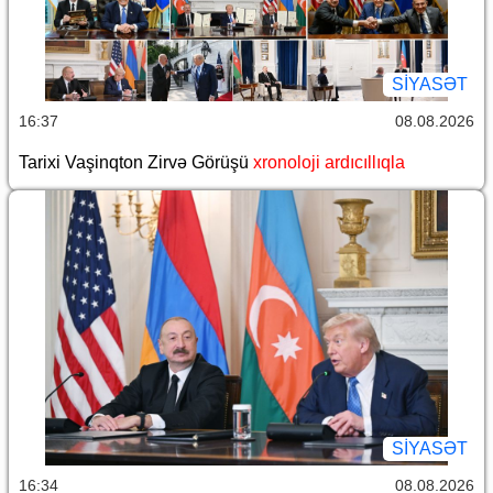
SİYASƏT
16:37
08.08.2026
Tarixi Vaşinqton Zirvə Görüşü
xronoloji ardıcıllıqla
SİYASƏT
16:34
08.08.2026