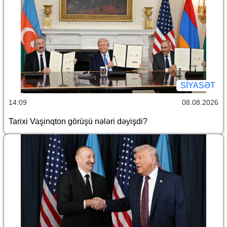
SİYASƏT
14:09
08.08.2026
Tarixi Vaşinqton görüşü nələri dəyişdi?