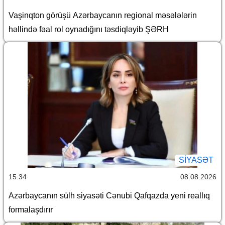
Vaşinqton görüşü Azərbaycanın regional məsələlərin
həllində fəal rol oynadığını təsdiqləyib ŞƏRH
SİYASƏT
15:34
08.08.2026
Azərbaycanın sülh siyasəti Cənubi Qafqazda yeni reallıq
formalaşdırır