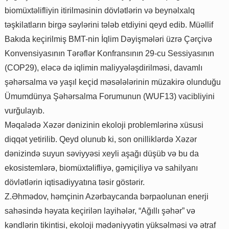
biomüxtəlifliyin itirilməsinin dövlətlərin və beynəlxalq
təşkilatların birgə səylərini tələb etdiyini qeyd edib. Müəllif
Bakıda keçirilmiş BMT-nin İqlim Dəyişmələri üzrə Çərçivə
Konvensiyasının Tərəflər Konfransının 29-cu Sessiyasının
(COP29), eləcə də iqlimin maliyyələşdirilməsi, davamlı
şəhərsalma və yaşıl keçid məsələlərinin müzakirə olunduğu
Ümumdünya Şəhərsalma Forumunun (WUF13) vacibliyini
vurğulayıb.
Məqalədə Xəzər dənizinin ekoloji problemlərinə xüsusi
diqqət yetirilib. Qeyd olunub ki, son onilliklərdə Xəzər
dənizində suyun səviyyəsi xeyli aşağı düşüb və bu da
ekosistemlərə, biomüxtəlifliyə, gəmiçiliyə və sahilyanı
dövlətlərin iqtisadiyyatına təsir göstərir.
Z.Əhmədov, həmçinin Azərbaycanda bərpaolunan enerji
sahəsində həyata keçirilən layihələr, “Ağıllı şəhər” və
kəndlərin tikintisi, ekoloji mədəniyyətin yüksəlməsi və ətraf