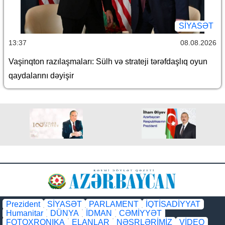
SİYASƏT
13:37
08.08.2026
Vaşinqton razılaşmaları: Sülh və strateji tərəfdaşlıq oyun
qaydalarını dəyişir
Prezident
SİYASƏT
PARLAMENT
İQTİSADİYYAT
Humanitar
DÜNYA
İDMAN
CƏMİYYƏT
FOTOXRONIKA
ELANLAR
NƏŞRLƏRİMİZ
VİDEO