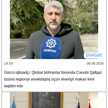
SİYASƏT
14:59
08.08.2026
Gürcü iqtisadçı: Qlobal böhranlar fonunda Cənubi Qafqaz
özünü regional əməkdaşlıq üçün əlverişli məkan kimi
təqdim edir