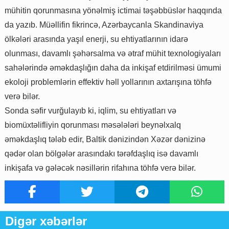
mühitin qorunmasına yönəlmiş ictimai təşəbbüslər haqqında
da yazıb. Müəllifin fikrincə, Azərbaycanla Skandinaviya
ölkələri arasında yaşıl enerji, su ehtiyatlarının idarə
olunması, davamlı şəhərsalma və ətraf mühit texnologiyaları
sahələrində əməkdaşlığın daha da inkişaf etdirilməsi ümumi
ekoloji problemlərin effektiv həll yollarının axtarışına töhfə
verə bilər.
Sonda səfir vurğulayıb ki, iqlim, su ehtiyatları və
biomüxtəlifliyin qorunması məsələləri beynəlxalq
əməkdaşlıq tələb edir, Baltik dənizindən Xəzər dənizinə
qədər olan bölgələr arasındakı tərəfdaşlıq isə davamlı
inkişafa və gələcək nəsillərin rifahına töhfə verə bilər.
Digər xəbərlər