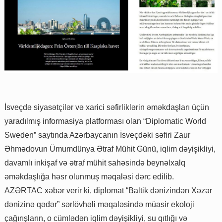
İsveçdə siyasətçilər və xarici səfirliklərin əməkdaşları üçün
yaradılmış informasiya platforması olan “Diplomatic World
Sweden” saytında Azərbaycanın İsveçdəki səfiri Zaur
Əhmədovun Ümumdünya Ətraf Mühit Günü, iqlim dəyişikliyi,
davamlı inkişaf və ətraf mühit sahəsində beynəlxalq
əməkdaşlığa həsr olunmuş məqaləsi dərc edilib.
AZƏRTAC xəbər verir ki, diplomat “Baltik dənizindən Xəzər
dənizinə qədər” sərlövhəli məqaləsində müasir ekoloji
çağırışların, o cümlədən iqlim dəyişikliyi, su qıtlığı və