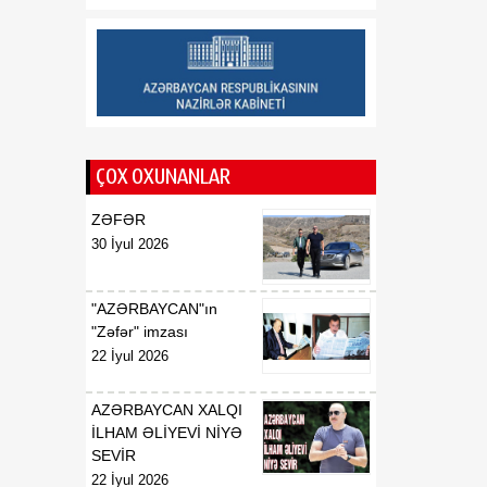
Saziş"in təsdiq edilməsi
barədə
00:57
BİLDİRİŞ
08 Avqust
18:53
Tatyana Poloskova:
07 Avqust
Azərbaycanın xarici
ÇOX OXUNANLAR
siyasətinin əsasında milli
maraqların qorunması
ZƏFƏR
dayanır
30 İyul 2026
18:23
Vaşinqton razılaşması
07 Avqust
Azərbaycan
"AZƏRBAYCAN"ın
diplomatiyasının növbəti
"Zəfər" imzası
zəfəri idi
22 İyul 2026
18:22
Tarixi Vaşinqton görüşü:
AZƏRBAYCAN XALQI
07 Avqust
ABŞ-Azərbaycan
İLHAM ƏLİYEVİ NİYƏ
əlaqələrində və Cənubi
SEVİR
Qafqazın sülh
22 İyul 2026