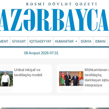
MENT
SİYASƏT
İQTİSADİYYAT
HUMANITAR
DÜNYA
İDMAN
08 Avqust 2026 07:31
Unikal inkişaf və
Möhkəmlənən st
tərəfdaşlıq modeli
tərəfdaşlıq,
dərinləşən iqtis
inteqrasiya