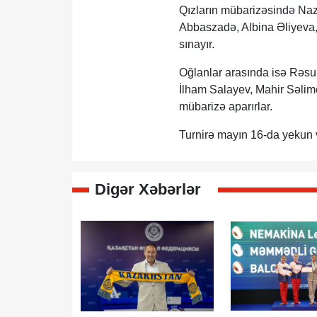
Qızların mübarizəsində Na
Abbaszadə, Albina Əliyeva
sınayır.
Oğlanlar arasında isə Rəs
İlham Salayev, Mahir Səl
mübarizə aparırlar.
Turnirə mayın 16-da yekun 
Digər Xəbərlər