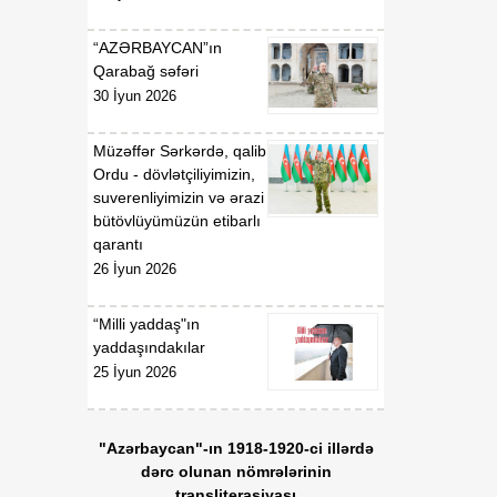
gündəliyində mühüm
mərhələ
“AZƏRBAYCAN”ın
Qarabağ səfəri
18:20
Xarici ölkələrin informasiya
30 İyun 2026
07 Avqust
şəbəkələrinə hücumlar
edən şəxslər saxlanılıblar
Müzəffər Sərkərdə, qalib
Ordu - dövlətçiliyimizin,
18:18
Heyvan kəsimi
suverenliyimizin və ərazi
07 Avqust
məntəqələrində
bütövlüyümüzün etibarlı
monitorinqlər aparılıb
qarantı
26 İyun 2026
18:00
Professor: Süni
07 Avqust
texnologiyalar dilin
“Milli yaddaş"ın
qarşısında aciz qala bilər
yaddaşındakılar
25 İyun 2026
17:55
Azərbaycan müxtəlif
07 Avqust
geosiyasi məkanlar
arasında kommunikasiya
"Azərbaycan"-ın 1918-1920-ci illərdə
imkanları olan dövlət
dərc olunan nömrələrinin
mövqeyini gücləndirir
transliterasiyası