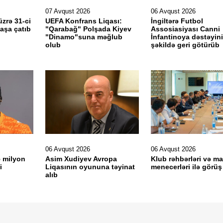
07 Avqust 2026
06 Avqust 2026
üzrə 31-ci
UEFA Konfrans Liqası:
İngiltərə Futbol
aşa çatıb
"Qarabağ" Polşada Kiyev
Assosiasiyası Canni
"Dinamo"suna məğlub
İnfantinoya dəstəyini
olub
şəkildə geri götürüb
06 Avqust 2026
06 Avqust 2026
5 milyon
Asim Xudiyev Avropa
Klub rəhbərləri və ma
i
Liqasının oyununa təyinat
menecerləri ilə görüş
alıb