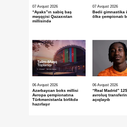
07 Avqust 2026
07 Avqust 2026
“Ayaks”ın sabiq baş
Bədii gimnastika 
məşqçisi Qazaxıstan
ölkə çempionatı b
millisində
06 Avqust 2026
06 Avqust 2026
Azərbaycan boks millisi
“Real Madrid” 12
Avropa çempionatına
avroluq transferin
Türkmənistanla birlikdə
açıqlayıb
hazırlaşır