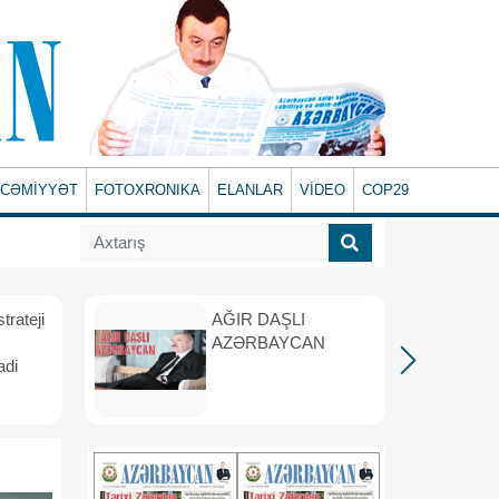
CƏMİYYƏT
FOTOXRONIKA
ELANLAR
VİDEO
COP29
rateji
AĞIR DAŞLI
AZƏRBAYCAN
adi