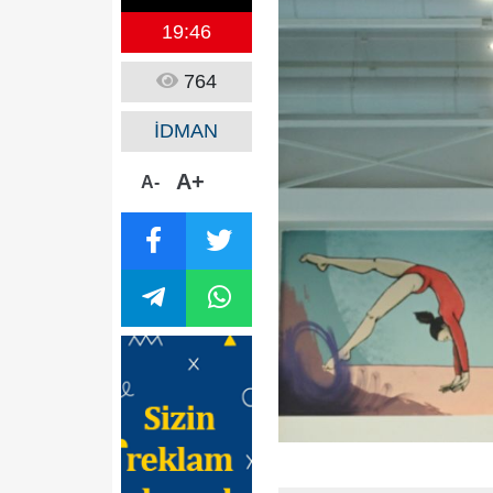
19:46
764
İDMAN
A+
A-