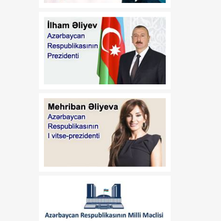
Azərbaycan
Respublikasının 2026-cı il
14 iyul tarixli 449-VIIQD
nömrəli Qanununun tətbiqi
və bununla əlaqədar bəzi
məsələlərin tənzimlənməsi
haqqında
01:06
Azərbaycan Beynəlxalq
08 Avqust
İnvestisiya Forumunun
Təşkilat Komitəsinin
yaradılması haqqında
01:04
"Azərbaycan
08 Avqust
Respublikasının Elm və
Təhsil Nazirliyi ilə
Tacikistan Respublikasının
Təhsil və Elm Nazirliyi
arasında illik təhsil
kvotalarının qarşılıqlı
ayrılması haqqında