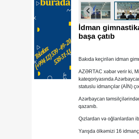
İdman gimnastika
başa çatıb
Bakıda keçirilən idman gimn
AZƏRTAC xəbər verir ki, Mil
kateqoriyasında Azərbaycan
statuslu idmançılar (AİN) çıx
Azərbaycan təmsilçilərin
qazanıb.
Qızlardan və oğlanlardan i
Yarışda ölkəmizi 16 idmançı