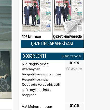
Qəzet kimi vərəqlə
PDF kimi oxu
QƏZETİN ÇAP VERSİYASI
XƏBƏR LENTİ
Bütün xəbərlər
01:16
N.Z.Nağdəliyevin
08 Avqust
Azərbaycan
Respublikasının Estoniya
Respublikasında
fövqəladə və səlahiyyətli
səfiri təyin edilməsi
haqqında
01:16
A.A.Məhərrəmovun