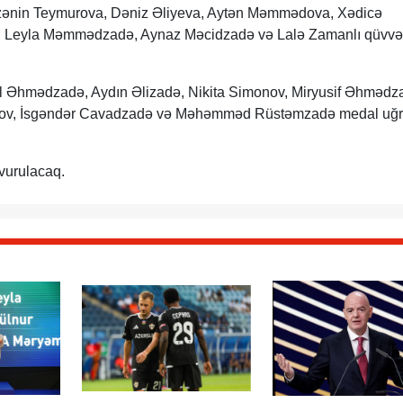
zənin Teymurova, Dəniz Əliyeva, Aytən Məmmədova, Xədicə
, Leyla Məmmədzadə, Aynaz Məcidzadə və Lalə Zamanlı qüvvəl
ul Əhmədzadə, Aydın Əlizadə, Nikita Simonov, Miryusif Əhmədz
imov, İsgəndər Cavadzadə və Məhəmməd Rüstəmzadə medal uğ
vurulacaq.