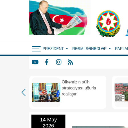
PREZIDENT
RƏSMI SƏNƏDLƏR
PARLA
rdən
Ölkəmizin sülh
hə
strategiyası uğurla
reallaşır
14 May
2026