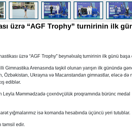
sı üzrə “AGF Trophy” turnirinin ilk gü
astikası üzrə “AGF Trophy” beynəlxalq turnirinin ilk günü başa 
li Gimnastika Arenasında təşkil olunan yarışın ilk günündə gən
, Özbəkistan, Ukrayna və Macarıstandan gimnastlar, eləcə də n
ış ediblər.
dən Leyla Məmmədzadə çoxnövçülük proqramında bürünc medal
barət yığmalarımız isə komanda hesabında üçüncü yeri tutublar.
 təmsil edir.