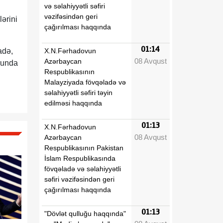
və səlahiyyətli səfiri
vəzifəsindən geri
ərini
çağırılması haqqında
01:14
X.N.Fərhadovun
adə,
08 Avqust
Azərbaycan
runda
Respublikasının
Malayziyada fövqəladə və
səlahiyyətli səfiri təyin
edilməsi haqqında
01:13
X.N.Fərhadovun
08 Avqust
Azərbaycan
Respublikasının Pakistan
İslam Respublikasında
fövqəladə və səlahiyyətli
səfiri vəzifəsindən geri
çağırılması haqqında
01:13
"Dövlət qulluğu haqqında"