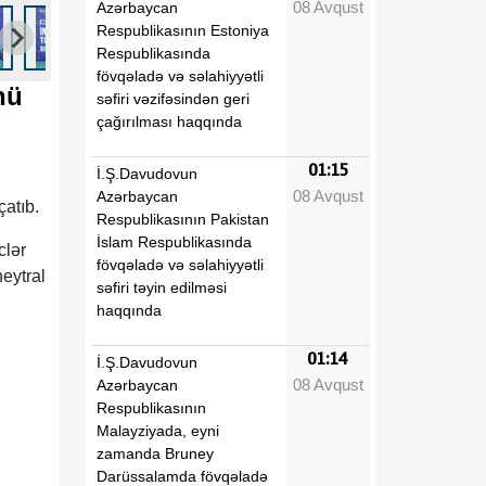
08 Avqust
Azərbaycan
Respublikasının Estoniya
Respublikasında
fövqəladə və səlahiyyətli
nü
səfiri vəzifəsindən geri
çağırılması haqqında
01:15
İ.Ş.Davudovun
08 Avqust
Azərbaycan
çatıb.
Respublikasının Pakistan
İslam Respublikasında
clər
fövqəladə və səlahiyyətli
eytral
səfiri təyin edilməsi
haqqında
01:14
İ.Ş.Davudovun
08 Avqust
Azərbaycan
Respublikasının
Malayziyada, eyni
zamanda Bruney
Darüssalamda fövqəladə